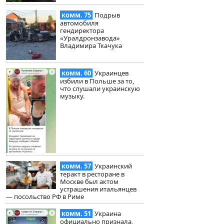
комм. 75
Подрыв
автомобиля
гендиректора
«Уралдронзавода»
Владимира Ткачука
комм. 60
Украинцев
избили в Польше за то,
что слушали украинскую
музыку.
комм. 57
Украинский
теракт в ресторане в
Москве был актом
устрашения итальянцев
— посольство РФ в Риме
комм. 51
Украина
официально признала,