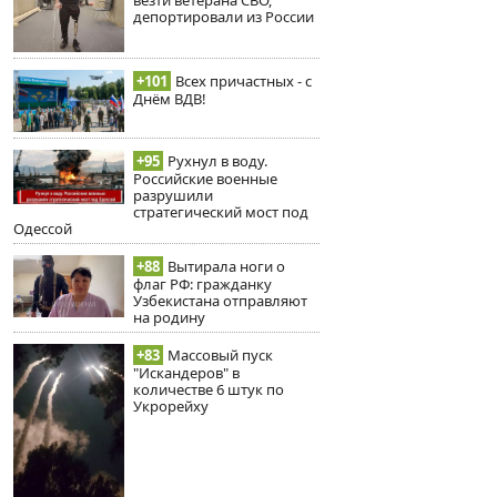
депортировали из России
+101
Всех причастных - с
Днём ВДВ!
+95
Рухнул в воду.
Российские военные
разрушили
стратегический мост под
Одессой
+88
Вытирала ноги о
флаг РФ: гражданку
Узбекистана отправляют
на родину
+83
Массовый пуск
"Искандеров" в
количестве 6 штук по
Укрорейху