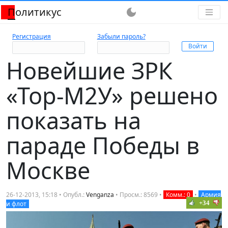
Политикус
dark_mode
Регистрация
Забыли пароль?
Новейшие ЗРК
«Тор-М2У» решено
показать на
параде Победы в
Москве
26-12-2013, 15:18 • Опубл.:
Venganza
• Просм.: 8569 •
Комм.: 0
•
Армия
+34
и флот