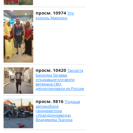
просм. 10974
Это
король Марокко
просм. 10420
Таксиста
Бахрома Тагаева,
отказавшегося везти
ветерана СВО,
депортировали из России
просм. 9816
Подрыв
автомобиля
гендиректора
«Уралдронзавода»
Владимира Ткачука