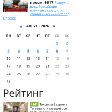
просм. 9617
Рухнул в
воду. Российские
военные разрушили
стратегический мост под
Одессой
«
АВГУСТ 2026 »
ПН
ВТ
СР
ЧТ
ПТ
СБ
ВС
1
2
3
4
5
6
7
8
9
10
11
12
13
14
15
16
17
18
19
20
21
22
23
24
25
26
27
28
29
30
31
Рейтинг
+141
Таксиста Бахрома
Тагаева, отказавшегося
везти ветерана СВО,