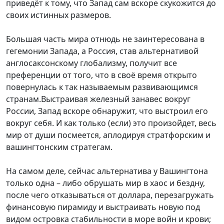
приведёт к тому, что Запад сам вскоре скукожится до
своих истинных размеров.
Большая часть мира отнюдь не заинтересована в
гегемонии Запада, а Россия, став альтернативой
англосаксонскому глобализму, получит все
преференции от того, что в своё время открыто
повернулась к так называемым развивающимся
странам.Выстраивая железный занавес вокруг
России, Запад вскоре обнаружит, что выстроил его
вокруг себя. И как только (если) это произойдет, весь
мир от души посмеется, аплодируя стратфорским и
вашингтонским стратегам.
На самом деле, сейчас альтернатива у Вашингтона
только одна – либо обрушать мир в хаос и бездну,
после чего отказываться от доллара, перезагружать
финансовую пирамиду и выстраивать новую под
видом островка стабильности в море войн и крови;