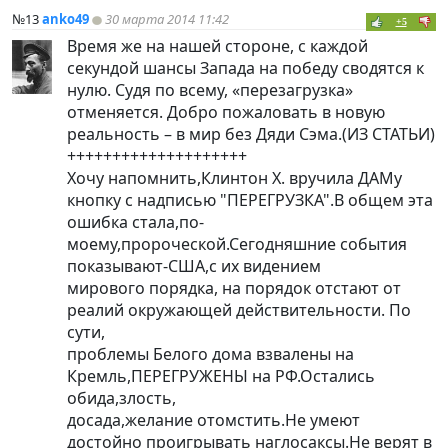
№13
anko49
30 марта 2014 11:42
+5
Время же на нашей стороне, с каждой
секундой шансы Запада на победу сводятся к
нулю. Судя по всему, «перезагрузка»
отменяется. Добро пожаловать в новую
реальность – в мир без Дяди Сэма.(ИЗ СТАТЬИ)
++++++++++++++++++++
Хочу напомнить,Клинтон Х. вручила ДАМу
кнопку с надписью "ПЕРЕГРУЗКА".В общем эта
ошибка стала,по-
моему,пророческой.Сегодняшние события
показывают-США,с их видением
мирового порядка, на порядок отстают от
реалий окружающей действительности. По
сути,
проблемы Белого дома взвалены на
Кремль,ПЕРЕГРУЖЕНЫ на РФ.Остались
обида,злость,
досада,желание отомстить.Не умеют
достойно проигрывать наглосаксы.Не верят в