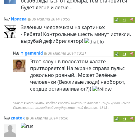
освобождаться от доллара, тем становится
будет легче и легче...
№7
Ириска
30 марта 2014 10:55
+8
Зелёным человечкам на картинке:
- Ребята! Контрольные шесть минут истекли,
вырубай дефибриллятор!
№8
↑
gamenid
30 марта 2014 13:21
+1
Этот клоун в полосатом халате
притворяется! На экране справа пульс
довольно ровный.. Может Зелёные
человечки (Вежливые люди) наоборот,
сердце останавливают?))
----------
"Как тяжело жить, когда с Россией никто не воюет". Генри Джон Темпл
Палмерстон, английский государственный деятель, 1848 .
№9
znatok
30 марта 2014 10:56
+1