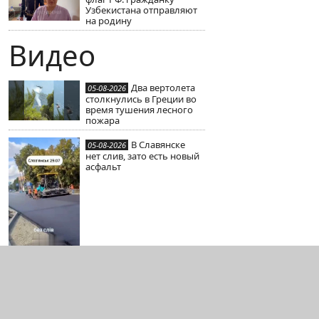
Узбекистана отправляют
на родину
Видео
Два вертолета
05-08-2026
столкнулись в Греции во
время тушения лесного
пожара
В Славянске
05-08-2026
нет слив, зато есть новый
асфальт
Испанские
05-08-2026
СМИ создают плаксивые
репортажи с
африканскими