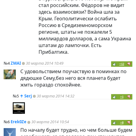
стал российским. Фёдоров не видит
здесь взаимосвязи? Война шла за
Крым. Геополитически ослабить
Россию в Средиземноморском
регионе, штаты не пожалели 5
миллиардов долларов, а сама Украина
штатам до лампочки. Есть
Прибалтика.
№4
ZMAI
30 марта 2014 10:49
+12
С удовольствием поучаствую в поминках по
дядюшке Сему,без него вся планета будет
жмть гораздо спокойнее.
№5
↑
Serj
30 марта 2014 14:32
+1
№6
Erek0Ze
30 марта 2014 10:54
+8
По началу будет трудно, но чем больше будем