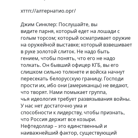
хттп://алтернатио.орг/
Джим Синклер: Послушайте, вы
видите парня, который едет на лошади с
голым торсом; который осматривает оружие
на оружейной выставке; который взвешивает
в руке золотой слиток. Не надо быть
гением, чтобы понять, что его не надо
толкать. Он бывший офицер КГБ, вы его
слишком сильно толкнете и войска начнут
пересекать белорусскую границу. Господи
прости их, ибо они (американцы) не ведают,
что творят. Нами помыкает группа,
чья идеология требует развязывания войны.
У нас нет достаточно ума и
способности к лидерству, чтобы признать,
что Россия держит все козыри.
Нефтедоллар – это единственный и
наиважнейший фактор, существующий