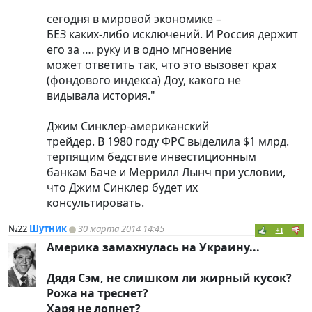
сегодня в мировой экономике –
БЕЗ каких-либо исключений. И Россия держит
его за …. руку и в одно мгновение
может ответить так, что это вызовет крах
(фондового индекса) Доу, какого не
видывала история."
Джим Синклер-американский
трейдер. В 1980 году ФРС выделила $1 млрд.
терпящим бедствие инвестиционным
банкам Баче и Меррилл Лынч при условии,
что Джим Синклер будет их
консультировать.
№22
Шутник
30 марта 2014 14:45
+1
Америка замахнулась на Украину...
Дядя Сэм, не слишком ли жирный кусок?
Рожа на треснет?
Харя не лопнет?