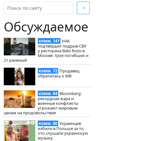
→
Обсуждаемое
комм. 141
НАК
подтвердил подрыв СВУ
у ресторана Balzi Rossi в
Москве: трое погибших и
21 раненый
комм. 72
Продавец
обратилась к WB
комм. 64
Bloomberg:
рекордная жара и
военные конфликты
угрожают мировым
ценам на продовольствие
комм. 60
Украинцев
избили в Польше за то,
что слушали украинскую
музыку.