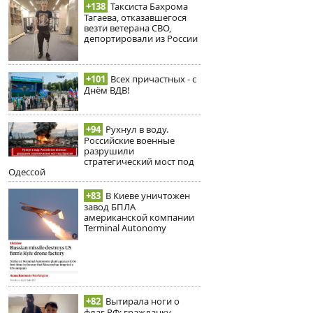
+138
Таксиста Бахрома
Тагаева, отказавшегося
везти ветерана СВО,
депортировали из России
+101
Всех причастных - с
Днём ВДВ!
+94
Рухнул в воду.
Российские военные
разрушили
стратегический мост под
Одессой
+83
В Киеве уничтожен
завод БПЛА
американской компании
Terminal Autonomy
+82
Вытирала ноги о
флаг РФ: гражданку