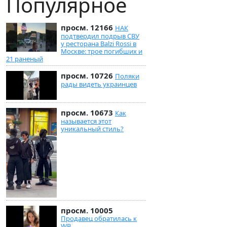
Популярное
просм. 12166
НАК
подтвердил подрыв СВУ
у ресторана Balzi Rossi в
Москве: трое погибших и
21 раненый
просм. 10726
Поляки
рады видеть украинцев
просм. 10673
Как
называется этот
уникальный стиль?
просм. 10005
Продавец обратилась к
WB