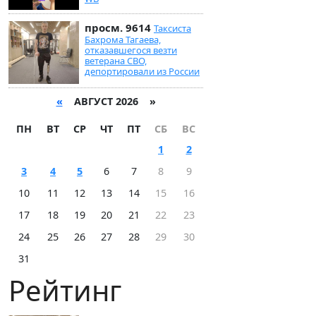
просм. 9614
Таксиста
Бахрома Тагаева,
отказавшегося везти
ветерана СВО,
депортировали из России
«
АВГУСТ 2026 »
ПН
ВТ
СР
ЧТ
ПТ
СБ
ВС
1
2
3
4
5
6
7
8
9
10
11
12
13
14
15
16
17
18
19
20
21
22
23
24
25
26
27
28
29
30
31
Рейтинг