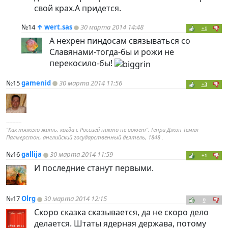
свой крах.А придется.
№14
↑
wert.sas
30 марта 2014 14:48
+1
А нехрен пиндосам связываться со
Славянами-тогда-бы и рожи не
перекосило-бы!
№15
gamenid
30 марта 2014 11:56
+3
----------
"Как тяжело жить, когда с Россией никто не воюет". Генри Джон Темпл
Палмерстон, английский государственный деятель, 1848 .
№16
gallija
30 марта 2014 11:59
+1
И последние станут первыми.
№17
Olrg
30 марта 2014 12:15
0
Скоро сказка сказывается, да не скоро дело
делается. Штаты ядерная держава, потому