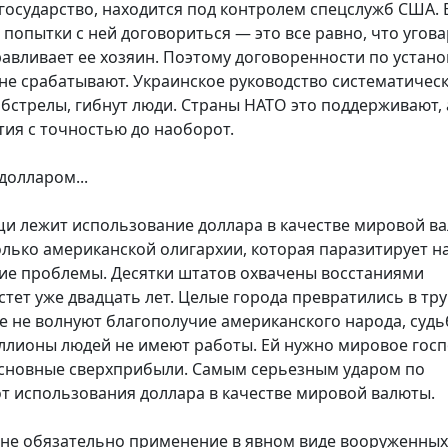
осударство, находится под контролем спецслужб США. 
о попытки с ней договориться — это все равно, что угов
травливает ее хозяин. Поэтому договоренности по устан
не срабатывают. Украинское руководство систематическ
обстрелы, гибнут люди. Страны НАТО это поддерживают, 
ия с точностью до наоборот.
долларом...
щи лежит использование доллара в качестве мировой в
олько американской олигархии, которая паразитирует н
ние проблемы. Десятки штатов охвачены восстаниями
тет уже двадцать лет. Целые города превратились в тр
е не волнуют благополучие американского народа, судь
ллионы людей не имеют работы. Ей нужно мировое госп
 основные сверхприбыли. Самым серьезным ударом по
от использования доллара в качестве мировой валюты.
 не обязательно применение в явном виде вооруженных