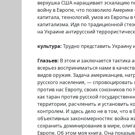
верхушка США наращивает эскалацию по
войну в Европе, что позволило Америке
капитала, технологий, умов из Европы 
капитализма. Идя по традиционной сте
на Украине антирусский террористичес
культура:
Трудно представить Украину и
Глазьев:
В этом и заключается тактика 
всерьез восприниматься нами в качест
видов оружия. Задача американцев, нат
русского населения, — спровоцировать
против нас Европу, своих союзников по
как таран против русской государстве
территории, расчленить и установить ко
контролем. И здесь дело не в том, что в
объективных закономерностях: война ж
сохранить доминирование в мире, олига
Европе. Об этом моя книга. Она показ