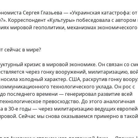
ономиста Сергея Глазьева — «Украинская катастрофа: от
?». Корреспондент «Культуры» побеседовала с автором 
ниях мировой геополитики, механизмах экономического
т сейчас в мире?
ктурный кризис в мировой экономике. Он связан со см
ствляется через гонку вооружений, милитаризацию, вой
 носила холодный характер. США, раскрутив гонку воор
коммуникационного технологического уклада. Он рос с
 до последнего времени — генерировал развитие всей
технологическое превосходство. До этого аналогичная
а в 30-е годы — через милитаризацию ведущих европей
ировой. Сейчас мы снова оказываемся примерно в такой