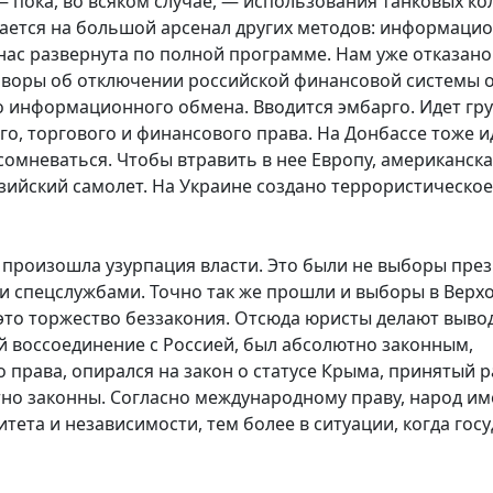
 пока, во всяком случае, — использования танковых ко
ается на большой арсенал других методов: информацио
ас развернута по полной программе. Нам уже отказано
говоры об отключении российской финансовой системы 
информационного обмена. Вводится эмбарго. Идет гр
, торгового и финансового права. На Донбассе тоже и
сомневаться. Чтобы втравить в нее Европу, американска
йзийский самолет. На Украине создано террористическое
м произошла узурпация власти. Это были не выборы през
и спецслужбами. Точно так же прошли и выборы в Верх
 это торжество беззакония. Отсюда юристы делают вывод
 воссоединение с Россией, был абсолютно законным,
права, опирался на закон о статусе Крыма, принятый р
но законны. Согласно международному праву, народ им
ета и независимости, тем более в ситуации, когда гос