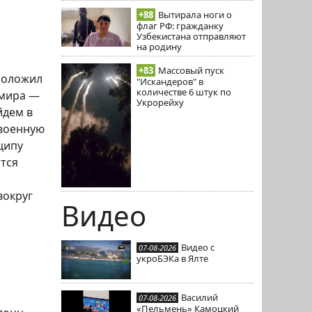
+88
Вытирала ноги о
флаг РФ: гражданку
Узбекистана отправляют
на родину
+83
Массовый пуск
положил
"Искандеров" в
количестве 6 штук по
 мира —
Укрорейху
йдем в
ивоенную
ципу
тся
вокруг
Видео
Видео с
07-08-2026
укроБЭКа в Ялте
Василий
07-08-2026
«Пельмень» Камоцкий