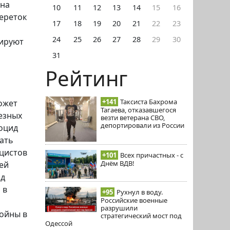
 на
10
11
12
13
14
15
16
ереток
17
18
19
20
21
22
23
24
25
26
27
28
29
30
мируют
31
Рейтинг
+141
Таксиста Бахрома
ожет
Тагаева, отказавшегося
езных
везти ветерана СВО,
депортировали из России
ноцид
ать
ацистов
+101
Всех причастных - с
Днём ВДВ!
ей
од
 в
+95
Рухнул в воду.
Российские военные
разрушили
войны в
стратегический мост под
Одессой