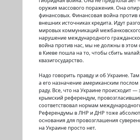
гибридная война. Она не предполагает —
оружия массового поражения. Она опир
финансовых. Финансовая война против н
внешних источниках кредита. Идут раз
мировых коммуникаций межбанковского 
нарушение международного гражданского
война против нас, мы не должны в этом 
в Киеве пошла на то, чтобы сбить мала
квазигосударство.
Надо говорить правду и об Украине. Та
а его назначение американским послом 
раду. Все, что на Украине происходит —
крымский референдум, провозгласивший
соответствовал нормам международного 
Референдумы в ЛНР и ДНР тоже абсолют
основания для провозглашения суверенит
на Украине просто нет.