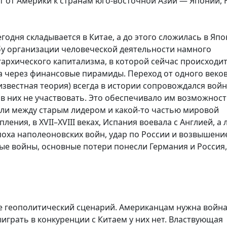
 от Америки к странам юго-восточной Азии — Японии,
годня складывается в Китае, а до этого сложилась в Япо
бу организации человеческой деятельности намного
архического капитализма, в которой сейчас происходи
а через финансовые пирамиды. Переход от одного веко
 известная теория) всегда в истории сопровождался вой
в них не участвовать. Это обеспечивало им возможнос
или между старым лидером и какой-то частью мировой
ения, в XVII–XVIII веках, Испания воевала с Англией, а
 эпоха наполеоновских войн, удар по России и возвышени
вые войны, основные потери понесли Германия и Россия,
е геополитический сценарий. Американцам нужна война
играть в конкуренции с Китаем у них нет. Властвующая