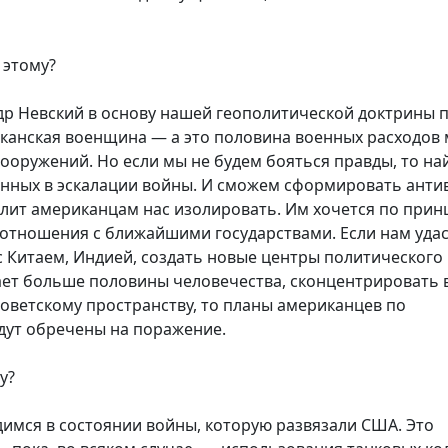
 этому?
др Невский в основу нашей геополитической доктрины 
ериканская военщина — а это половина военных расходов
ооружений. Но если мы не будем бояться правды, то на
анных в эскалации войны. И сможем сформировать ант
лит американцам нас изолировать. Им хочется по прин
 отношения с ближайшими государствами. Если нам удас
с Китаем, Индией, создать новые центры политического
ает больше половины человечества, сконцентрировать 
советскому пространству, то планы американцев по
дут обречены на поражение.
у?
димся в состоянии войны, которую развязали США. Это