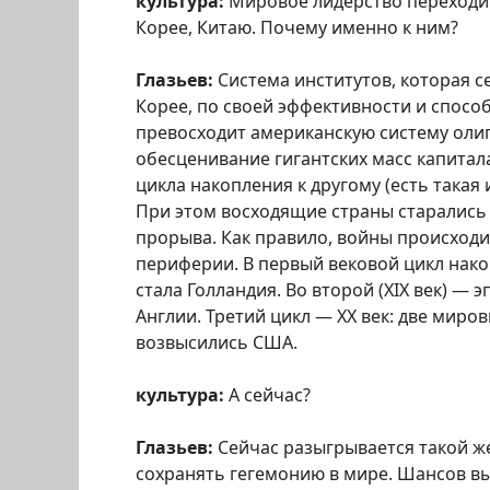
культура:
Мировое лидерство переходит
Корее, Китаю. Почему именно к ним?
Глазьев:
Система институтов, которая се
Корее, по своей эффективности и спосо
превосходит американскую систему олиг
обесценивание гигантских масс капитал
цикла накопления к другому (есть такая
При этом восходящие страны старались 
прорыва. Как правило, войны происход
периферии. В первый вековой цикл накопл
стала Голландия. Во второй (XIX век) —
Англии. Третий цикл — ХХ век: две миро
возвысились США.
культура:
А сейчас?
Глазьев:
Сейчас разыгрывается такой ж
сохранять гегемонию в мире. Шансов вы