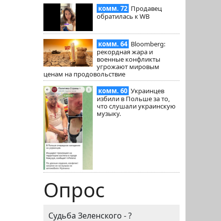
комм. 72
Продавец
обратилась к WB
комм. 64
Bloomberg:
рекордная жара и
военные конфликты
угрожают мировым
ценам на продовольствие
комм. 60
Украинцев
избили в Польше за то,
что слушали украинскую
музыку.
Опрос
Судьба Зеленского - ?