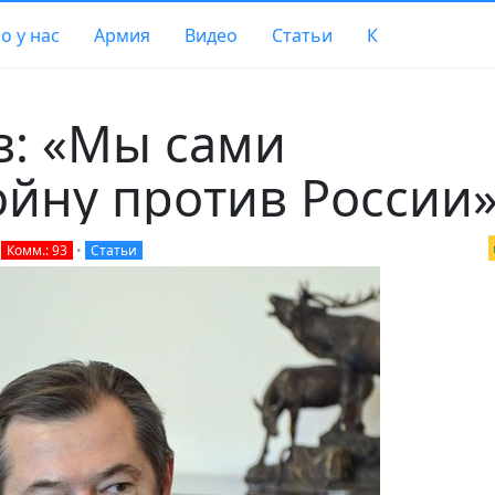
о у нас
Армия
Видео
Статьи
К
в: «Мы сами
ойну против России
•
Комм.: 93
•
Статьи