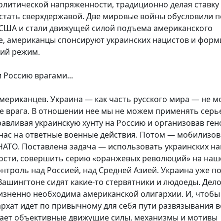
литической напряженности, традиционно делая ставку
 стать сверхдержавой. Две мировые войны обусловили п
в США и стали движущей силой подъема американского
зе, американцы спонсируют украинских нацистов и фор
кий режим.
 Россию врагами...
американцев. Украина — как часть русского мира — не м
ве врага. В отношении нее мы не можем применять серь
равливая украинскую хунту на Россию и организовав ге
 нас на ответные военные действия. Потом — мобилизов
 НАТО. Поставлена задача — использовать украинских н
нности, совершить серию «оранжевых революций» на наш
нтроль над Россией, над Средней Азией. Украина уже п
 Вашингтоне сидят какие-то стервятники и людоеды. Дело
изненно необходима американской олигархии. И, чтобы
рхат идет по привычному для себя пути развязывания 
ывает объективные движущие силы, механизмы и мотивы