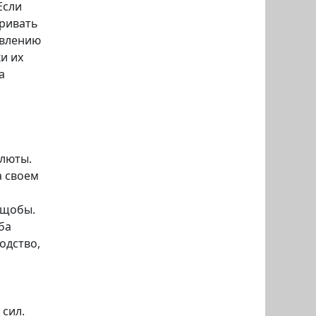
Если
аривать
овлению
и их
а
алюты.
а своем
ущобы.
ба
одство,
 сил.