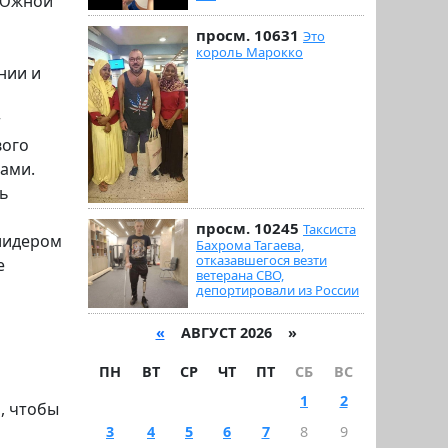
 Южной
просм. 10631
Это
король Марокко
нии и
т
вого
нами.
ть
просм. 10245
Таксиста
 лидером
Бахрома Тагаева,
отказавшегося везти
е
ветерана СВО,
депортировали из России
«
АВГУСТ 2026 »
ПН
ВТ
СР
ЧТ
ПТ
СБ
ВС
1
2
, чтобы
3
4
5
6
7
8
9