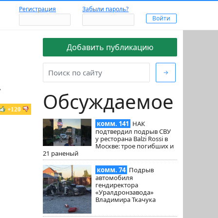
Регистрация
Забыли пароль?
Добавить публикацию
→
»
Обсуждаемое
+120
комм. 141
НАК
подтвердил подрыв СВУ
у ресторана Balzi Rossi в
Москве: трое погибших и
21 раненый
комм. 74
Подрыв
автомобиля
гендиректора
«Уралдронзавода»
Владимира Ткачука