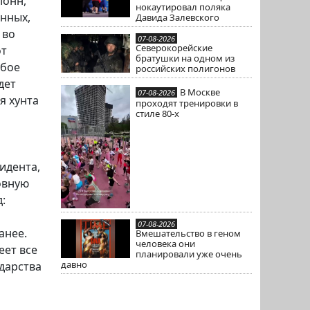
лонн,
нокаутировал поляка
нных,
Давида Залевского
 во
07-08-2026
Северокорейские
от
братушки на одном из
убое
российских полигонов
дет
В Москве
07-08-2026
я хунта
проходят тренировки в
стиле 80-х
идента,
овную
:
07-08-2026
анее.
Вмешательство в геном
человека они
еет все
планировали уже очень
давно
ударства