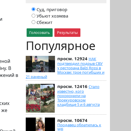
Суд, приговор
Убьют хозяева
и
Сбежит
Голосовать
Результаты
Популярное
просм. 12924
НАК
еной
подтвердил подрыв СВУ
ну. В
у ресторана Balzi Rossi в
Москве: трое погибших и
ужений в
21 раненый
просм. 12416
Стало
известно, кого
похоронили на
Троекуровском
ских
кладбище 5 и 6 августа
 же
просм. 10674
Продавец обратилась к
WB