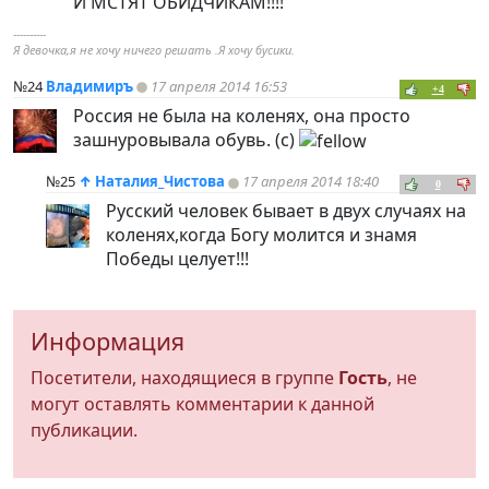
И МСТЯТ ОБИДЧИКАМ!!!!
----------
Я девочка,я не хочу ничего решать .Я хочу бусики.
№24
Владимиръ
17 апреля 2014 16:53
+4
Россия не была на коленях, она просто
зашнуровывала обувь. (с)
№25
↑
Наталия_Чистова
17 апреля 2014 18:40
0
Русский человек бывает в двух случаях на
коленях,когда Богу молится и знамя
Победы целует!!!
Информация
Посетители, находящиеся в группе
Гость
, не
могут оставлять комментарии к данной
публикации.