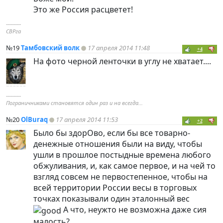
Это же Россия расцветет!
----------
СВРга
№19
Тамбовский волк
17 апреля 2014 11:48
+4
На фото черной ленточки в углу не хватает....
----------
Пограничниками становятся один раз и на всегда...
№20
OlBuraq
17 апреля 2014 11:53
+2
Было бы здорОво, если бы все товарно-
денежные отношения были на виду, чтобы
ушли в прошлое постыдные времена любого
обжуливания, и, как самое первое, и на чей то
взгляд совсем не первостепенное, чтобы на
всей территории России весы в торговых
точках показывали один эталонный вес
А что, неужто не возможна даже сия
малость?