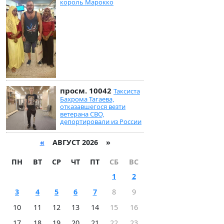
король Марокко
просм. 10042
Таксиста
Бахрома Тагаева,
отказавшегося везти
ветерана СВО,
депортировали из России
«
АВГУСТ 2026 »
ПН
ВТ
СР
ЧТ
ПТ
СБ
ВС
1
2
3
4
5
6
7
8
9
10
11
12
13
14
15
16
17
18
19
20
21
22
23