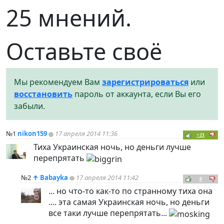
25 мнений.
Оставьте своё
Мы рекомендуем Вам
зарегистрироваться
или
восстановить
пароль от аккаунта, если Вы его
забыли.
№1
nikon159
17 апреля 2014 11:36
+21
Тиха Украинская ночь, но деньги лучше
перепрятать
№2
↑
Babayka
17 апреля 2014 11:42
0
... но что-то как-то по странному тиха она
.... эта самая Украинская ночь, но деньги
все таки лучше перепрятать...