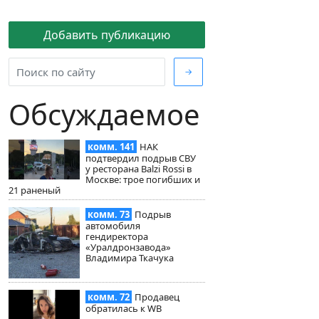
Добавить публикацию
→
Обсуждаемое
комм. 141
НАК
подтвердил подрыв СВУ
у ресторана Balzi Rossi в
Москве: трое погибших и
21 раненый
комм. 73
Подрыв
автомобиля
гендиректора
«Уралдронзавода»
Владимира Ткачука
комм. 72
Продавец
обратилась к WB