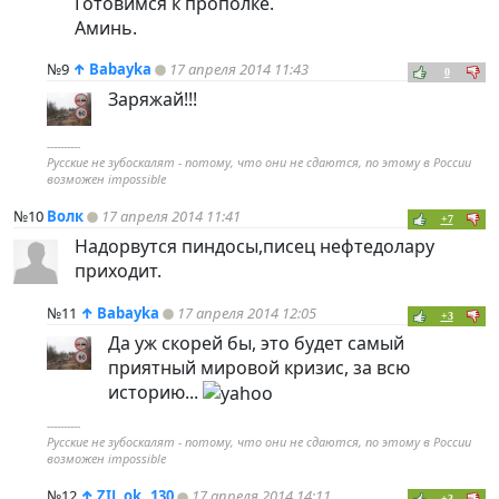
Готовимся к прополке.
Аминь.
№9
↑
Babayka
17 апреля 2014 11:43
0
Заряжай!!!
----------
Русские не зубоскалят - потому, что они не сдаются, по этому в России
возможен impossible
№10
Волк
17 апреля 2014 11:41
+7
Надорвутся пиндосы,писец нефтедолару
приходит.
№11
↑
Babayka
17 апреля 2014 12:05
+3
Да уж скорей бы, это будет самый
приятный мировой кризис, за всю
историю...
----------
Русские не зубоскалят - потому, что они не сдаются, по этому в России
возможен impossible
№12
↑
ZIL.ok..130
17 апреля 2014 14:11
+3