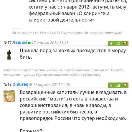
система расчетов (безналичные расчёты),
кстати у нас с января 2012г вступил в силу
федеральный закон «О клиринге и
клиринговой деятельности»
----------
За отмену п.4 ст15 и п.2 ст13 Конституции! За новую конституцию!
№17
Леший
17 апреля 2014 11:41
+2
Пришла пора,за дохлых президентов в морду
бить.
----------
Качество градуса тупизны населения , в псако-пикселях ,зависит от % скидок,
которыми торгаши-барыги заманивают лохов на распродажу .
№18
OlBuraq
17 апреля 2014 11:46
+4
Возвращенные капиталы лучше вкладывать в
российские "мозги",то есть в новшества и
совершенствования, в новые заводы, в
развитие российских бизнесов, в
правопорядок России что супер необходимо.
Боже мой!