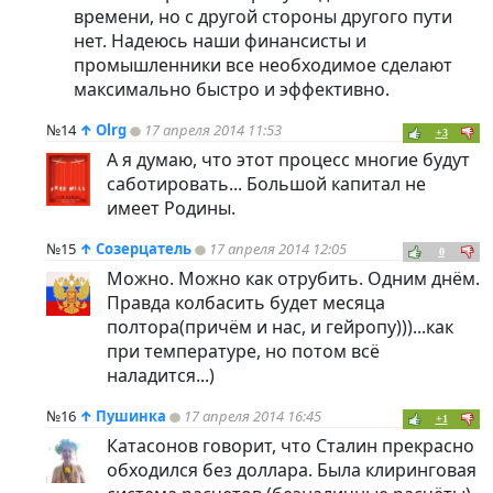
времени, но с другой стороны другого пути
нет. Надеюсь наши финансисты и
промышленники все необходимое сделают
максимально быстро и эффективно.
№14
↑
Olrg
17 апреля 2014 11:53
+3
А я думаю, что этот процесс многие будут
саботировать... Большой капитал не
имеет Родины.
№15
↑
Созерцатель
17 апреля 2014 12:05
0
Можно. Можно как отрубить. Одним днём.
Правда колбасить будет месяца
полтора(причём и нас, и гейропу)))...как
при температуре, но потом всё
наладится...)
№16
↑
Пушинка
17 апреля 2014 16:45
+1
Катасонов говорит, что Сталин прекрасно
обходился без доллара. Была клиринговая