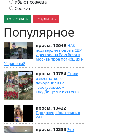
Убьют хозяева
Сбежит
Голосовать
Результаты
Популярное
просм. 12649
НАК
подтвердил подрыв СВУ
у ресторана Balzi Rossi в
Москве: трое погибших и
21 раненый
просм. 10784
Стало
известно, кого
похоронили на
Троекуровском
кладбище 5 и 6 августа
просм. 10422
Продавец обратилась к
WB
просм. 10333
Это