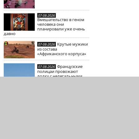
07-08-2026
Вмешательство в геном
человека они
планировали уже очень
давно
Крутые мужики
07-08-2026
из состава
«Африканского корпуса»
Французские
07-08-2026
полицаи провожают
лодку с нелегальными
мигрантами в сторону
Британии
Сколько
07-08-2026
подушек прострелят
пули разных калибров