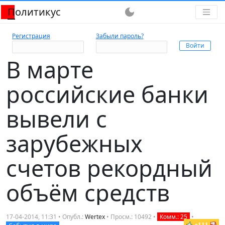
Политикус
dark_mode
Регистрация
Забыли пароль?
В марте
российские банки
вывели с
зарубежных
счетов рекордный
объём средств
17-04-2014, 11:31 • Опубл.:
Wertex
• Просм.: 10492 •
Комм.: 25
•
+111