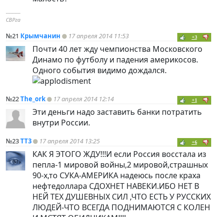
----------
СВРга
№21
Крымчанин
17 апреля 2014 11:53
+3
Почти 40 лет жду чемпионства Московского
Динамо по футболу и падения америкосов.
Одного события видимо дождался.
№22
The_ork
17 апреля 2014 12:14
+1
Эти деньги надо заставить банки потратить
внутри России.
№23
TT3
17 апреля 2014 13:25
+6
КАК Я ЭТОГО ЖДУ!!!И если Россия восстала из
пепла-1 мировой войны,2 мировой,страшных
90-х,то СУКА-АМЕРИКА надеюсь после краха
нефтедоллара СДОХНЕТ НАВЕКИ.ИБО НЕТ В
НЕЙ ТЕХ ДУШЕВНЫХ СИЛ ,ЧТО ЕСТЬ У РУССКИХ
ЛЮДЕЙ-ЧТО ВСЕГДА ПОДНИМАЮТСЯ С КОЛЕН