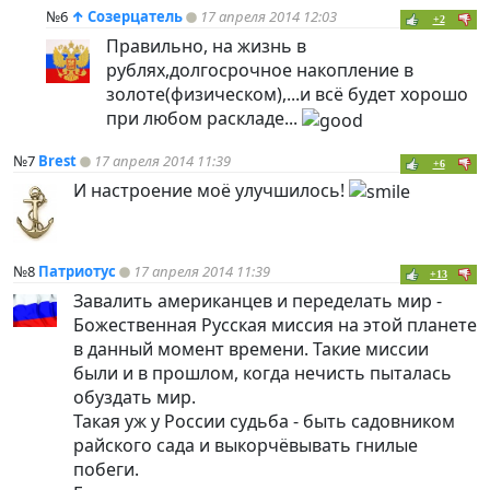
№6
↑
Созерцатель
17 апреля 2014 12:03
+2
Правильно, на жизнь в
рублях,долгосрочное накопление в
золоте(физическом),...и всё будет хорошо
при любом раскладе...
№7
Brest
17 апреля 2014 11:39
+6
И настроение моё улучшилось!
№8
Патриотус
17 апреля 2014 11:39
+13
Завалить американцев и переделать мир -
Божественная Русская миссия на этой планете
в данный момент времени. Такие миссии
были и в прошлом, когда нечисть пыталась
обуздать мир.
Такая уж у России судьба - быть садовником
райского сада и выкорчёвывать гнилые
побеги.