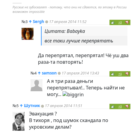
----------
Русские не зубоскалят - потому, что они не сдаются, по этому в России
возможен impossible
№3
↑
Sergh
17 апреля 2014 11:52
+1
Цитата: Babayka
все таки лучше перепрятать
Да перепрятал, перепрятал! Чё уш два
раза-та повторять!
№4
↑
samson
17 апреля 2014 13:43
+1
А я три раза деньги
перепрятывал!.. Теперь найти не
могу...
№5
↑
Шутник
17 апреля 2014 11:51
+1
Эвакуация ?
В тихоря , под шумок скандала по
укровским делам?