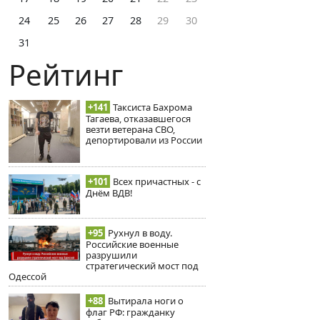
24
25
26
27
28
29
30
31
Рейтинг
+141
Таксиста Бахрома
Тагаева, отказавшегося
везти ветерана СВО,
депортировали из России
+101
Всех причастных - с
Днём ВДВ!
+95
Рухнул в воду.
Российские военные
разрушили
стратегический мост под
Одессой
+88
Вытирала ноги о
флаг РФ: гражданку