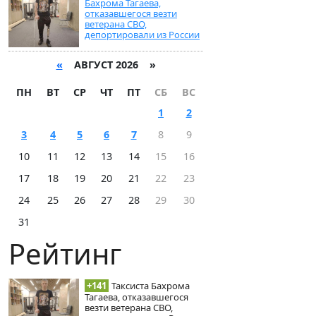
Бахрома Тагаева,
отказавшегося везти
ветерана СВО,
депортировали из России
«
АВГУСТ 2026 »
ПН
ВТ
СР
ЧТ
ПТ
СБ
ВС
1
2
3
4
5
6
7
8
9
10
11
12
13
14
15
16
17
18
19
20
21
22
23
24
25
26
27
28
29
30
31
Рейтинг
+141
Таксиста Бахрома
Тагаева, отказавшегося
везти ветерана СВО,