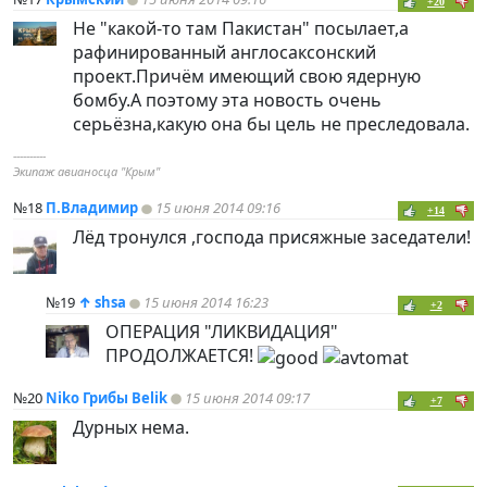
+20
Не "какой-то там Пакистан" посылает,а
рафинированный англосаксонский
проект.Причём имеющий свою ядерную
бомбу.А поэтому эта новость очень
серьёзна,какую она бы цель не преследовала.
----------
Экипаж авианосца "Крым"
№18
П.Владимир
15 июня 2014 09:16
+14
Лёд тронулся ,господа присяжные заседатели!
№19
↑
shsa
15 июня 2014 16:23
+2
ОПЕРАЦИЯ "ЛИКВИДАЦИЯ"
ПРОДОЛЖАЕТСЯ!
№20
Niko Грибы Belik
15 июня 2014 09:17
+7
Дурных нема.