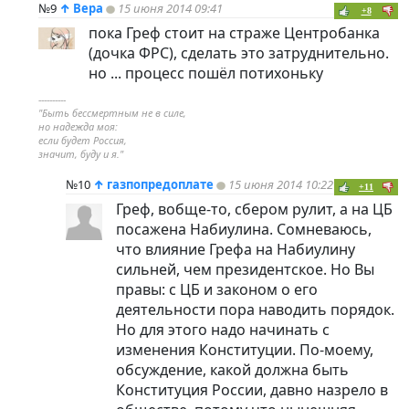
№9
↑
Вера
15 июня 2014 09:41
+8
пока Греф стоит на страже Центробанка
(дочка ФРС), сделать это затруднительно.
но ... процесс пошёл потихоньку
----------
"Быть бессмертным не в силе,
но надежда моя:
если будет Россия,
значит, буду и я."
№10
↑
газпопредоплате
15 июня 2014 10:22
+11
Греф, вобще-то, сбером рулит, а на ЦБ
посажена Набиулина. Сомневаюсь,
что влияние Грефа на Набиулину
сильней, чем президентское. Но Вы
правы: с ЦБ и законом о его
деятельности пора наводить порядок.
Но для этого надо начинать с
изменения Конституции. По-моему,
обсуждение, какой должна быть
Конституция России, давно назрело в