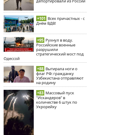
депортировали из России
+101
Всех причастных - с
Днём ВДВ!
+95
Рухнул в воду.
Российские военные
разрушили
стратегический мост под
Одессой
+88
Вытирала ноги о
флаг РФ: гражданку
Узбекистана отправляют
на родину
+83
Массовый пуск
"Искандеров" в
количестве 6 штук по
Укрорейху