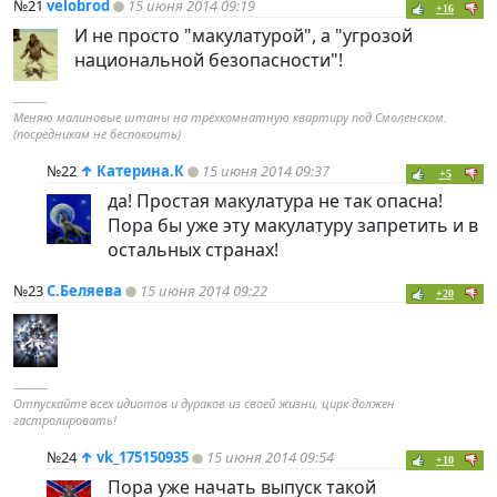
№21
velobrod
15 июня 2014 09:19
+16
И не просто "макулатурой", а "угрозой
национальной безопасности"!
----------
Меняю малиновые штаны на трёхкомнатную квартиру под Смоленском.
(посредникам не беспокоить)
№22
↑
Катерина.К
15 июня 2014 09:37
+5
да! Простая макулатура не так опасна!
Пора бы уже эту макулатуру запретить и в
остальных странах!
№23
С.Беляева
15 июня 2014 09:22
+20
----------
Отпускайте всех идиотов и дураков из своей жизни, цирк должен
гастролировать!
№24
↑
vk_175150935
15 июня 2014 09:54
+10
Пора уже начать выпуск такой