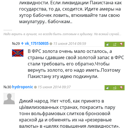
ликвидности. Если ликвидации Пакистана как
государства, то да, сходится. Идите амеры на
хутор бабочек ловить, втюхивайте там свою
макулатуру.. бабочкам..
----------
Надо верить в лучшее, но всегда быть готовым к худшему. На всякий случай...
№29
↑
vk_175150935
15 июня 2014 09:59
+7
В ФРС золота очень мало осталось, а
страны сдавшие свой золотой запас в ФРС
стали требовать его обратно.Чтобы
вернуть золото, его надо иметь.Поэтому
Пакистану эту идею подкинули.
№30
hydroponic
15 июня 2014 09:37
+5
Дикий народ. Нет чтоб, как принято в
цЫвилизованных странах, покрасить пару
тонн вольфрамовых слитков бронзовой
краской да и обменять их на «резервные
валюты» в «целях повышения ликвидности».