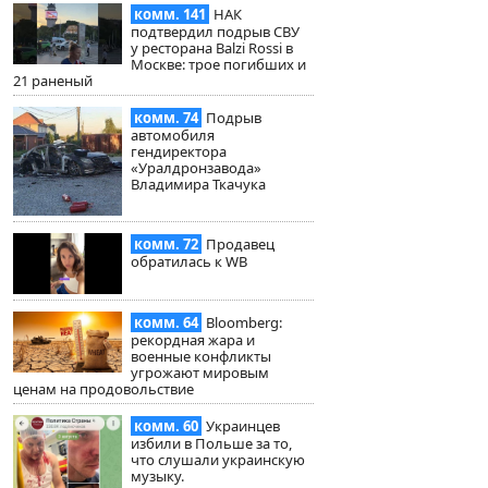
комм. 141
НАК
подтвердил подрыв СВУ
у ресторана Balzi Rossi в
Москве: трое погибших и
21 раненый
комм. 74
Подрыв
автомобиля
гендиректора
«Уралдронзавода»
Владимира Ткачука
комм. 72
Продавец
обратилась к WB
комм. 64
Bloomberg:
рекордная жара и
военные конфликты
угрожают мировым
ценам на продовольствие
комм. 60
Украинцев
избили в Польше за то,
что слушали украинскую
музыку.