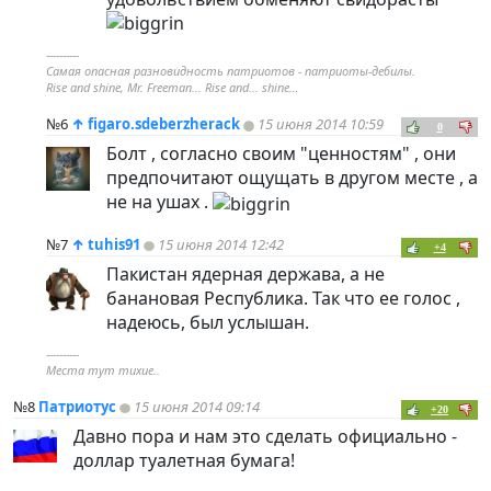
----------
Самая опасная разновидность патриотов - патриоты-дебилы.
Rise and shine, Mr. Freeman... Rise and... shine…
№6
↑
figaro.sdeberzherack
15 июня 2014 10:59
0
Болт , согласно своим "ценностям" , они
предпочитают ощущать в другом месте , а
не на ушах .
№7
↑
tuhis91
15 июня 2014 12:42
+4
Пакистан ядерная держава, а не
банановая Республика. Так что ее голос ,
надеюсь, был услышан.
----------
Места тут тихие..
№8
Патриотус
15 июня 2014 09:14
+20
Давно пора и нам это сделать официально -
доллар туалетная бумага!