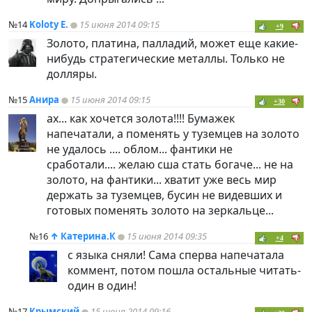
№14
Koloty E.
15 июня 2014 09:15
+9
Золото, платина, палладий, может еще какие-
нибудь стратегические металлы. Только не
долляры.
№15
Анира
15 июня 2014 09:15
+30
ах... как хочется золота!!!! Бумажек
напечатали, а поменять у туземцев на золото
не удалось .... облом... фантики не
сработали.... желаю сша стать богаче... не на
золото, на фантики... хватит уже весь мир
держать за туземцев, бусин не видевших и
готовых поменять золото на зеркальце...
№16
↑
Катерина.К
15 июня 2014 09:35
+4
с языка сняли! Сама сперва напечатала
коммент, потом пошла остальные читать-
один в один!
№17
Крымский
15 июня 2014 09:16