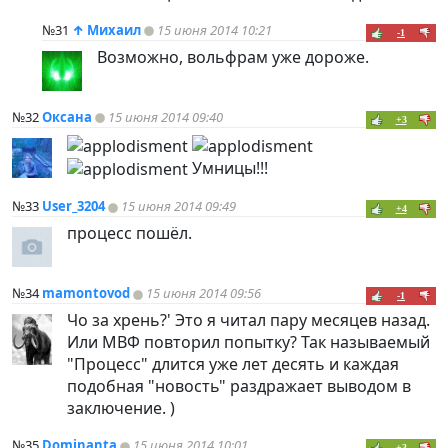
№31
↑
Михаил
15 июня 2014 10:21
-1
Возможно, вольфрам уже дороже.
№32
Оксана
15 июня 2014 09:40
+3
Умницы!!!
№33
User_3204
15 июня 2014 09:49
+4
процесс пошёл.
№34
mamontovod
15 июня 2014 09:56
-1
Чо за хрень?' Это я читал пару месяцев назад.
Или МВФ повторил попытку? Так называемый
"Процесс" длится уже лет десять и каждая
подобная "новость" раздражает выводом в
заключение. )
№35
Dominanta
15 июня 2014 10:01
+3