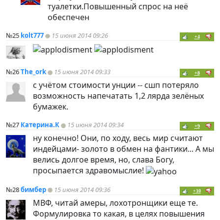
туалетки.Повышенный спрос на неё
обеспечен
№25
kolt777
15 июня 2014 09:26
+4
№26
The_ork
15 июня 2014 09:33
+8
с учётом стоимости унции -- сшп потеряло
возможность напечатать 1,2 лярда зелёных
бумажек.
№27
Катерина.К
15 июня 2014 09:34
+9
ну конечно! Они, по ходу, весь мир считают
индейцами- золото в обмен на фантики... А мы
велись долгое время, но, слава Богу,
просыпается здравомыслие!
№28
бимбер
15 июня 2014 09:36
+10
МВФ, читай амеры, лохотронщики еще те.
Формулировка то какая, в целях повышения