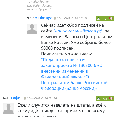
но надежда моя:
если будет Россия,
значит, буду и я."
№12
↑
Okrug51
15 июня 2014 14:59
+2
Сейчас идёт сбор подписей на
сайте
"национальныйзакон.рф"
за
изменение Закона о Центральном
Банке России. Уже собрано более
90000 подписей.
Подписать можно здесь:
"Поддержка принятия
законопроекта № 130800-6 «О
внесении изменений в
Федеральный закон «О
Центральном банке Российской
Федерации (Банке России)»"
№13
Софин
15 июня 2014 09:14
+13
Ежели случится наделать на штаты, а всё к
этому идёт, пиндосов "приветят" по всему
миру. Допрыгались ...