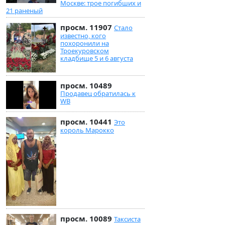
Москве: трое погибших и
21 раненый
просм. 11907
Стало
известно, кого
похоронили на
Троекуровском
кладбище 5 и 6 августа
просм. 10489
Продавец обратилась к
WB
просм. 10441
Это
король Марокко
просм. 10089
Таксиста