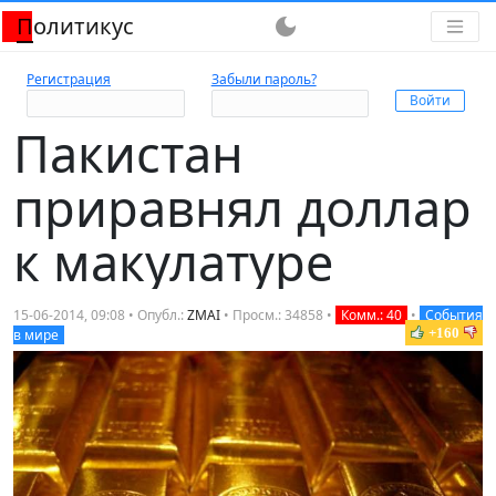
Политикус
dark_mode
Регистрация
Забыли пароль?
Пакистан
приравнял доллар
к макулатуре
15-06-2014, 09:08 • Опубл.:
ZMAI
• Просм.: 34858 •
Комм.: 40
•
События
+160
в мире