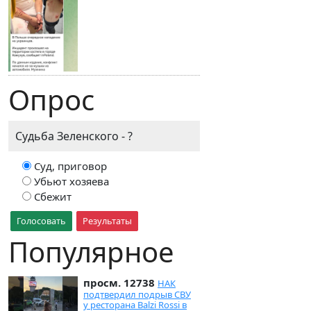
Опрос
Судьба Зеленского - ?
Суд, приговор
Убьют хозяева
Сбежит
Голосовать
Результаты
Популярное
просм. 12738
НАК
подтвердил подрыв СВУ
у ресторана Balzi Rossi в