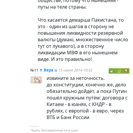
обществе, потому что нынешняя -
путы на теле страны.
Что касается демарша Пакистана, то
это - один из шагов в сторону не
повышения ликвидности резервной
валюты (думаю, множественное число
тут от лукавого), а в сторону
ликвидации МВФ в его нынешнем
виде. И это правильно!
№11
↑
Вера
15 июня 2014 10:32
+7
извините за неточность.
до конституции, конечно же, дело
обязательно дойдёт, а пока Путин
пошёл кружным путём: договора с
Китаем - в юанях, с КНДР - в
рублях, с европой - в евро. через
ВТБ и Банк России
----------
"Быть бессмертным не в силе,