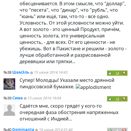
обесценивается. В этом смысле, что "доллар",
что "песета", что "динар", что "рубль", что
"юань" или ещё, там, что-то - всё одно.
Условность. От этой условности можно уйти.
А вот золото - это ценный Продукт, причём,
ценность золота, это универсальная
ценность, - для всех. От его ценности - не
убежишь. Вот в Пакистане и решили - золото -
лучше обработанной и разрисованной
деревяшки или тряпки...
№38
ШамЭль
15 июня 2014 14:43
+2
Супер! Молодцы! Указали место дрянной
пиндосовской бумажке.
№39
Сима
15 июня 2014 19:04
+2
Сдаётся мне, скоро грядёт у кого-то
очередная фаза обострения напряженных
отношений с Индией...
№40
Dominanta
16 июня 2014 01:40
0