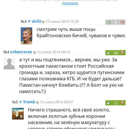
показать
№3
↑
vic53
15 июня 2014 15:28
0
смотрим чуть выше поцы
брайтоновских бичей, чуваков и чувих
№4
urbancorax
15 июня 2014 09:14
+29
а тут и мы подтянемся... вернее, мы уже. За
крохотным пакистаном стоит Российская
громада и, зараза, хитро щурится путинскими
глазами полковника КГБ. И че будет дальше?
Пакистан начнут бомбить:)?? А болт на ухо не
намотать?:)
№5
↑
Tromb
15 июня 2014 09:47
+7
Ничего страшного, всё своё золото,
включая золотые зубные коронки
населения, на зелёную макулатуру с
удовольствием обменяют свидорасты