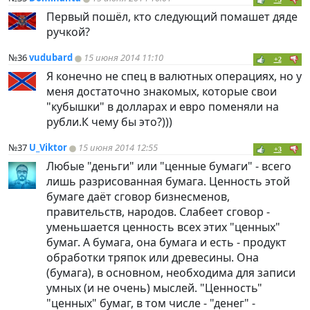
Первый пошёл, кто следующий помашет дяде
ручкой?
№36
vudubard
15 июня 2014 11:10
+2
Я конечно не спец в валютных операциях, но у
меня достаточно знакомых, которые свои
"кубышки" в долларах и евро поменяли на
рубли.К чему бы это?)))
№37
U_Viktor
15 июня 2014 12:55
+3
Любые "деньги" или "ценные бумаги" - всего
лишь разрисованная бумага. Ценность этой
бумаге даёт сговор бизнесменов,
правительств, народов. Слабеет сговор -
уменьшается ценность всех этих "ценных"
бумаг. А бумага, она бумага и есть - продукт
обработки тряпок или древесины. Она
(бумага), в основном, необходима для записи
умных (и не очень) мыслей. "Ценность"
"ценных" бумаг, в том числе - "денег" -