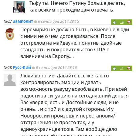
Тьфу ты. Нечего Путину больше делать,
как всяким проходимцам отвечать.
№27
Замполит
6 сентября 2014 23:15
+4
Перемирия не должно быть, в Киеве не люди
с ними не о чем договариваться. После
отстрелов на майдауне, понятны двойные
стандарты и покровительство США с
влиянием на Европу....
№28
Русс-Кий
6 сентября 2014 23:16
+1
Люди дорогие. Давайте всё же как-то
контролировать эмоции и давать
возможность разуму возобладать. При всей
радости за ситуацию на сегодняшний день, я
Вас уверяю, есть и Достойные люди, и не
очень... и с той и с другой стороны. И у
Новороссии произошли перестановки/
отстранения не просто так, и у
единоукраинцев тоже. Там вообще дело
запутанное. Но среди них есть те, кто