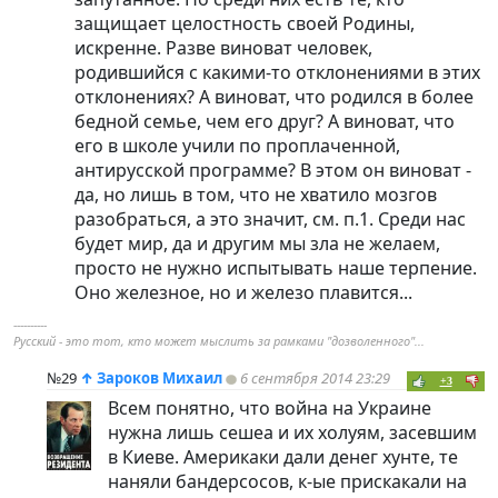
защищает целостность своей Родины,
искренне. Разве виноват человек,
родившийся с какими-то отклонениями в этих
отклонениях? А виноват, что родился в более
бедной семье, чем его друг? А виноват, что
его в школе учили по проплаченной,
антирусской программе? В этом он виноват -
да, но лишь в том, что не хватило мозгов
разобраться, а это значит, см. п.1. Среди нас
будет мир, да и другим мы зла не желаем,
просто не нужно испытывать наше терпение.
Оно железное, но и железо плавится...
----------
Русский - это тот, кто может мыслить за рамками "дозволенного"...
№29
↑
Зароков Михаил
6 сентября 2014 23:29
+3
Всем понятно, что война на Украине
нужна лишь сешеа и их холуям, засевшим
в Киеве. Америкаки дали денег хунте, те
наняли бандерсосов, к-ые прискакали на