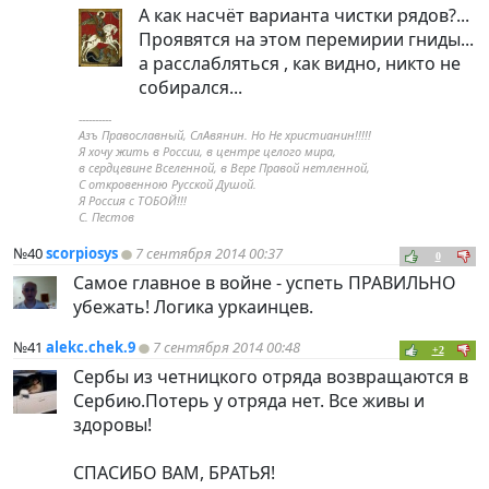
А как насчёт варианта чистки рядов?...
Проявятся на этом перемирии гниды...
а расслабляться , как видно, никто не
собирался...
----------
Азъ Православный, СлАвянин. Но Не христианин!!!!!
Я хочу жить в России, в центре целого мира,
в сердцевине Вселенной, в Вере Правой нетленной,
С откровенною Русской Душой.
Я Россия с ТОБОЙ!!!
С. Пестов
№40
scorpiosys
7 сентября 2014 00:37
0
Самое главное в войне - успеть ПРАВИЛЬНО
убежать! Логика уркаинцев.
№41
alekc.chek.9
7 сентября 2014 00:48
+2
Сербы из четницкого отряда возвращаются в
Сербию.Потерь у отряда нет. Все живы и
здоровы!
СПАСИБО ВАМ, БРАТЬЯ!