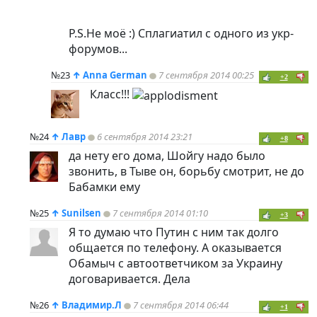
P.S.Не моё :) Сплагиатил с одного из укр-
форумов...
№23
↑
Anna German
7 сентября 2014 00:25
+2
Класс!!!
№24
↑
Лавр
6 сентября 2014 23:21
+8
да нету его дома, Шойгу надо было
звонить, в Тыве он, борьбу смотрит, не до
Бабамки ему
№25
↑
Sunilsen
7 сентября 2014 01:10
+3
Я то думаю что Путин с ним так долго
общается по телефону. А оказывается
Обамыч с автоответчиком за Украину
договаривается. Дела
№26
↑
Владимир.Л
7 сентября 2014 06:44
+1