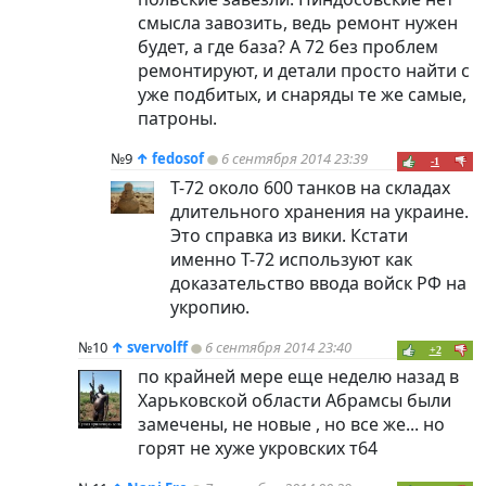
смысла завозить, ведь ремонт нужен
будет, а где база? А 72 без проблем
ремонтируют, и детали просто найти с
уже подбитых, и снаряды те же самые,
патроны.
№9
↑
fedosof
6 сентября 2014 23:39
-1
Т-72 около 600 танков на складах
длительного хранения на украине.
Это справка из вики. Кстати
именно Т-72 используют как
доказательство ввода войск РФ на
укропию.
№10
↑
svervolff
6 сентября 2014 23:40
+2
по крайней мере еще неделю назад в
Харьковской области Абрамсы были
замечены, не новые , но все же... но
горят не хуже укровских т64