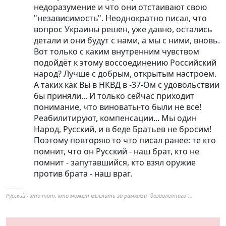
недоразумение и что они отстаивают свою
"независимость". Неоднократно писал, что
вопрос Украины решен, уже давно, остались
детали и они будут с нами, а мы с ними, вновь.
Вот только с каким внутренним чувством
подойдёт к этому воссоединению Российский
народ? Лучше с добрым, открытым настроем.
А таких как Вы в НКВД в -37-Ом с удовольствии
бы приняли... И только сейчас приходит
понимание, что виноваты-то были не все!
Реабилитируют, компенсации... Мы один
Народ, Русский, и в беде Братьев не бросим!
Поэтому повторяю то что писал ранее: те кто
помнит, что он Русский - наш брат, кто не
помнит - запутавшийся, кто взял оружие
против брата - наш враг.
----------
Русский - это тот, кто может мыслить за рамками "дозволенного"...