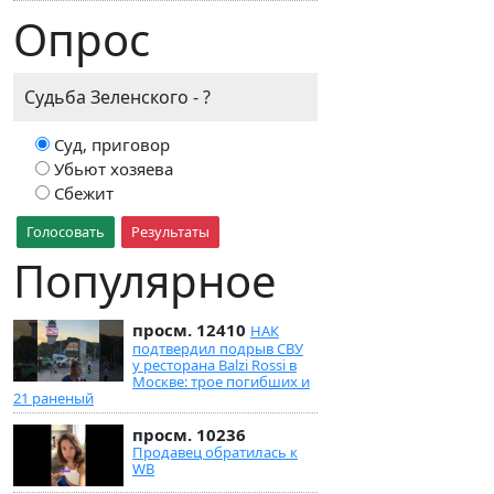
Опрос
Судьба Зеленского - ?
Суд, приговор
Убьют хозяева
Сбежит
Голосовать
Результаты
Популярное
просм. 12410
НАК
подтвердил подрыв СВУ
у ресторана Balzi Rossi в
Москве: трое погибших и
21 раненый
просм. 10236
Продавец обратилась к
WB