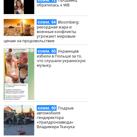
обратилась к WB
комм. 64
Bloomberg:
рекордная жара и
военные конфликты
угрожают мировым
ценам на продовольствие
комм. 60
Украинцев
избили в Польше за то,
что слушали украинскую
музыку.
комм. 60
Подрыв
автомобиля
гендиректора
«Уралдронзавода»
Владимира Ткачука