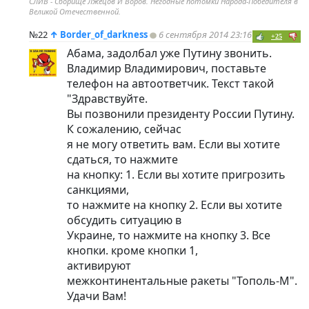
СЛИВ - Сборище Лжецов И Воров. Негодные потомки Народа-Победителя в
Великой Отечественной.
№22
↑
Border_of_darkness
6 сентября 2014 23:16
+25
Абама, задолбал уже Путину звонить.
Владимир Владимирович, поставьте
телефон на автоответчик. Текст такой
"Здравствуйте.
Вы позвонили президенту России Путину.
К сожалению, сейчас
я не могу ответить вам. Если вы хотите
сдаться, то нажмите
на кнопку: 1. Если вы хотите пригрозить
санкциями,
то нажмите на кнопку 2. Если вы хотите
обсудить ситуацию в
Украине, то нажмите на кнопку 3. Все
кнопки. кроме кнопки 1,
активируют
межконтинентальные ракеты "Тополь-М".
Удачи Вам!