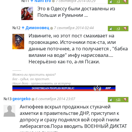
№11
↑
Nani Ero
7 сентября 2014 00:29
+1
Это в Одессу были доставлены из
Польши и Румынии ...
№12
↑
Димоновец
7 сентября 2014 02:44
+3
Извините, но этот пост смахивает на
провокацию. Источники пож-ста, или
данные поточнее, а то получается , "бабка
вилами на воде" инфу нарисовала....
Несерьёзно как-то, а-ля Псаки.
----------
Можно-ли простить врага?
Бог - судья, он простит.
Наше дело - организовать их встречу.
№13
georgeko
6 сентября 2014 23:07
+21
Антюфеев вскрыл продажных стукачей
ахметки в правительстве ДНР, приступил к
допросу и сразу поднялся вой серой гнили
либерасвтов.Пора вводить ВОЕННЫЙ ДИКТАТ