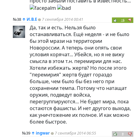
просто забыли поставить в известность...
№38
↑
И.В.Е
7 сентября 2014 00:41
+6
Да, так и есть. Нельзя было
останавливаться. Ещё неделя - и не было
бы этой мрази на территории
Новороссии. А теперь они опять свои
условия корячат... Убейся, но я не вижу
смысла в этом т.н. перемирии для нас.
Хотели избежать жертв? Но после этого
"перемирия" жертв будет гораздо
больше, чем было бы без него при
сохранении темпа. Потому что натащат
оружия, подведут войска,
перегруппируются... Не будет мира, пока
остаются фашисты. И нет другого выхода,
как уничтожение их полное. И как можно
более быстрое.
№39
↑
ingwar
7 сентября 2014 06:55
0