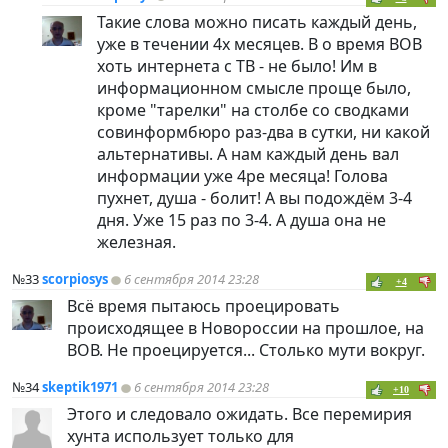
Такие слова можно писать каждый день,
уже в течении 4х месяцев. В о время ВОВ
хоть интернета с ТВ - не было! Им в
информационном смысле проще было,
кроме "тарелки" на столбе со сводками
совинформбюро раз-два в сутки, ни какой
альтернативы. А нам каждый день вал
информации уже 4ре месяца! Голова
пухнет, душа - болит! А вы подождём 3-4
дня. Уже 15 раз по 3-4. А душа она не
железная.
№33
scorpiosys
6 сентября 2014 23:28
+4
Всё время пытаюсь проецировать
происходящее в Новороссии на прошлое, на
ВОВ. Не проецируется... Столько мути вокруг.
№34
skeptik1971
6 сентября 2014 23:28
+10
Этого и следовало ожидать. Все перемирия
хунта использует только для