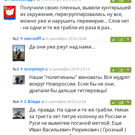
+18
Получили своих пленных, вывели хунтярышей
из окружения, перегруппировались ну все,
можно уже и нарушить перемирие... Слов нет
- на одни и те же грабли из раза в раз..
№2
↑
svervolff
6 сентября 2014 23:04
+5
Да они уже ржут над нами...
№3
↑
scorpiosys
6 сентября 2014 23:13
+4
Наши "политиканы" виноваты. Всё мудрят
вокруг Новороссии. Если бы не они,
драпали бы дальше гитлеровцы!
№4
↑
С.Влада
6 сентября 2014 23:54
+10
Да, правда. На одни и те же грабли. Никак
за триста лет пятую колонну из России и
Руси не выметем поганой метлой. Еще
Иван Васильевич Рюрикович ( Грозный )