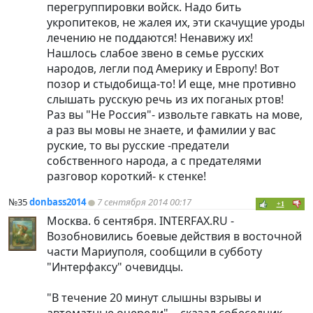
перегруппировки войск. Надо бить
укропитеков, не жалея их, эти скачущие уроды
лечению не поддаются! Ненавижу их!
Нашлось слабое звено в семье русских
народов, легли под Америку и Европу! Вот
позор и стыдобища-то! И еще, мне противно
слышать русскую речь из их поганых ртов!
Раз вы "Не Россия"- извольте гавкать на мове,
а раз вы мовы не знаете, и фамилии у вас
руские, то вы русские -предатели
собственного народа, а с предателями
разговор короткий- к стенке!
№35
donbass2014
7 сентября 2014 00:17
+1
Москва. 6 сентября. INTERFAX.RU -
Возобновились боевые действия в восточной
части Мариуполя, сообщили в субботу
"Интерфаксу" очевидцы.
"В течение 20 минут слышны взрывы и
автоматные очереди", - сказал собеседник