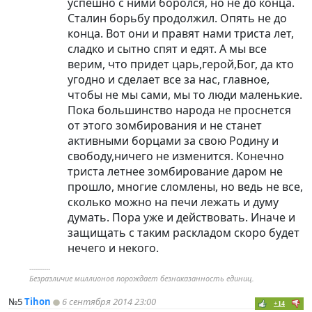
успешно с ними боролся, но не до конца.
Сталин борьбу продолжил. Опять не до
конца. Вот они и правят нами триста лет,
сладко и сытно спят и едят. А мы все
верим, что придет царь,герой,Бог, да кто
угодно и сделает все за нас, главное,
чтобы не мы сами, мы то люди маленькие.
Пока большинство народа не проснется
от этого зомбирования и не станет
активными борцами за свою Родину и
свободу,ничего не изменится. Конечно
триста летнее зомбирование даром не
прошло, многие сломлены, но ведь не все,
сколько можно на печи лежать и думу
думать. Пора уже и действовать. Иначе и
защищать с таким раскладом скоро будет
нечего и некого.
----------
Безразличие миллионов порождает безнаказанность единиц.
№5
Tihon
6 сентября 2014 23:00
+14