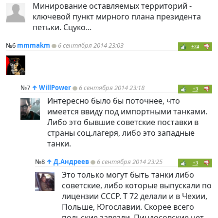
Минирование оставляемых территорий -
ключевой пункт мирного плана президента
петьки. Сцуко...
№6
mmmakm
6 сентября 2014 23:03
+24
№7
↑
WillPower
6 сентября 2014 23:18
+3
Интересно было бы поточнее, что
имеется ввиду под импортными танками.
Либо это бывшие советские поставки в
страны соц.лагеря, либо это западные
танки.
№8
↑
Д.Андреев
6 сентября 2014 23:25
+3
Это только могут быть танки либо
советские, либо которые выпускали по
лицензии СССР. Т 72 делали и в Чехии,
Польше, Югославии. Скорее всего
польские завезли. Пиндосовские нет