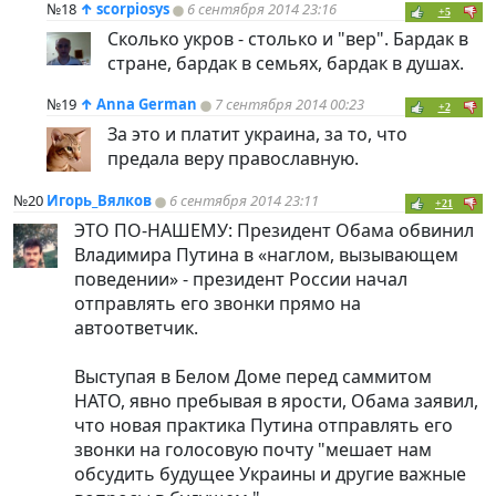
№18
↑
scorpiosys
6 сентября 2014 23:16
+5
Сколько укров - столько и "вер". Бардак в
стране, бардак в семьях, бардак в душах.
№19
↑
Anna German
7 сентября 2014 00:23
+2
За это и платит украина, за то, что
предала веру православную.
№20
Игорь_Вялков
6 сентября 2014 23:11
+21
ЭТО ПО-НАШЕМУ: Президент Обама обвинил
Владимира Путина в «наглом, вызывающем
поведении» - президент России начал
отправлять его звонки прямо на
автоответчик.
Выступая в Белом Доме перед саммитом
НАТО, явно пребывая в ярости, Обама заявил,
что новая практика Путина отправлять его
звонки на голосовую почту "мешает нам
обсудить будущее Украины и другие важные