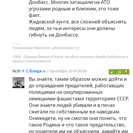
Донбасс. Многих затащили на АТО
угрозами родным и близким, это тоже
факт.
Жидовской хунте, все сложней объяснять
людям, за чьи интересы они должны
гибнуть на Донбассе.
----------
Развалинами Рейхстага - удовлетворён! (с)
СЛИВ - Сборище Лжецов И Воров. Негодные потомки Народа-Победителя в
Великой Отечественной.
№30
↑
С.Влада
7 сентября 2014 00:04
+6
Вы знаете, таким образом можно дойти и
до оправдания предателей, работавщих
полицаями на оккупированных
немецкими фашистами территориях СССР.
Они знаете людей убивали и в печах
сжигали по собственным же наводкам.
Онижедети, ну не смогли они понять, что
такое Родина и что такое предательство,
ну родители им не объяснили, давайте им