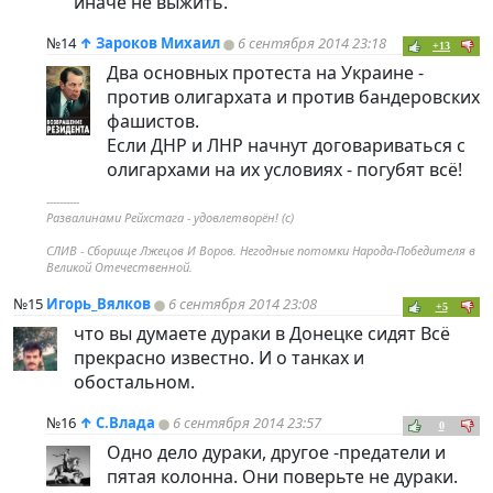
иначе не выжить.
№14
↑
Зароков Михаил
6 сентября 2014 23:18
+13
Два основных протеста на Украине -
против олигархата и против бандеровских
фашистов.
Если ДНР и ЛНР начнут договариваться с
олигархами на их условиях - погубят всё!
----------
Развалинами Рейхстага - удовлетворён! (с)
СЛИВ - Сборище Лжецов И Воров. Негодные потомки Народа-Победителя в
Великой Отечественной.
№15
Игорь_Вялков
6 сентября 2014 23:08
+5
что вы думаете дураки в Донецке сидят Всё
прекрасно известно. И о танках и
обостальном.
№16
↑
С.Влада
6 сентября 2014 23:57
0
Одно дело дураки, другое -предатели и
пятая колонна. Они поверьте не дураки.