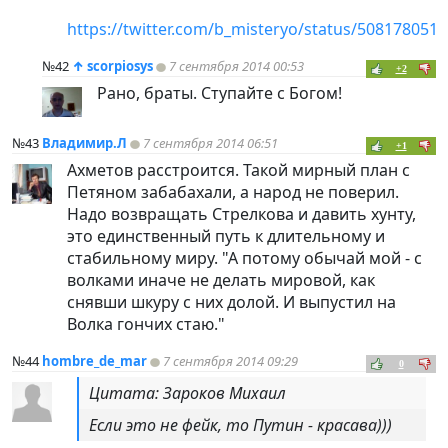
https://twitter.com/b_misteryo/status/508178051
№42
↑
scorpiosys
7 сентября 2014 00:53
+2
Рано, браты. Ступайте с Богом!
№43
Владимир.Л
7 сентября 2014 06:51
+1
Ахметов расстроится. Такой мирный план с
Петяном забабахали, а народ не поверил.
Надо возвращать Стрелкова и давить хунту,
это единственный путь к длительному и
стабильному миру. "А потому обычай мой - с
волками иначе не делать мировой, как
снявши шкуру с них долой. И выпустил на
Волка гончих стаю."
№44
hombre_de_mar
7 сентября 2014 09:29
0
Цитата: Зароков Михаил
Если это не фейк, то Путин - красава)))