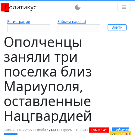
Политикус
dark_mode
Регистрация
Забыли пароль?
Ополченцы
заняли три
поселка близ
Мариуполя,
оставленные
Нацгвардией
6-09-2014, 22:55 • Опубл.:
ZMAI
• Просм.: 10569 •
Комм.: 45
•
События
+127