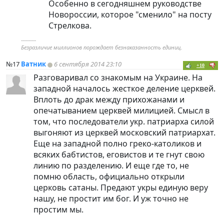
Особенно в сегодняшнем руководстве
Новороссии, которое "сменило" на посту
Стрелкова.
----------
Безразличие миллионов порождает безнаказанность единиц.
№17
Ватник
6 сентября 2014 23:10
+10
Разговаривал со знакомым на Украине. На
западной началось жесткое деление церквей.
Вплоть до драк между прихожанами и
опечатыванием церквей милицией. Смысл в
том, что последователи укр. патриарха силой
выгоняют из церквей московский патриархат.
Еще на западной полно греко-католиков и
всяких бабтистов, еговистов и те гнут свою
линию по разделению. И еще где то, не
помню область, официально открыли
церковь сатаны. Предают укры единую веру
нашу, не простит им бог. И уж точно не
простим мы.