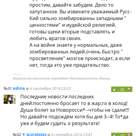
простим, давайте забудем. Дело то
запутанное. Вы извините уважаемый Русс-
Кий сильно зомбированны западными "
ценностями" и иудейской религией,
готовы щеки вторые подставлять и
любить врагов своих.
А на войне знаете у нормальных, даже
зомбированных людей,очень быстро "
просветление" мозгов происходит, а если
нет, тогда это уже предательство.
----------
Безразличие миллионов порождает безнаказанность единиц.
№31
ashna
6 сентября 2014 23:23
+3
Последние новости последних
дней:постоянно бросает то в жар,то в холод!
Душа болит за Новоросси*--чтобы не сдали!!!
Но давайте подождём хотя бы дня 3--4! То*да
уже и будем судить о результате!
№32
↑
scorpiosys
6 сентября 2014 23:41
+3