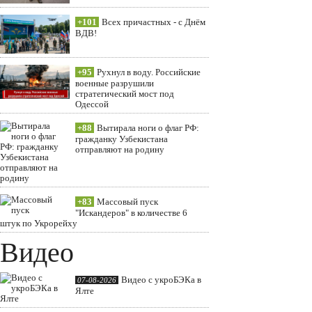
+101
Всех причастных - с Днём
ВДВ!
+95
Рухнул в воду. Российские
военные разрушили
стратегический мост под
Одессой
+88
Вытирала ноги о флаг РФ:
гражданку Узбекистана
отправляют на родину
+83
Массовый пуск
"Искандеров" в количестве 6
штук по Укрорейху
Видео
Видео с укроБЭКа в
07-08-2026
Ялте