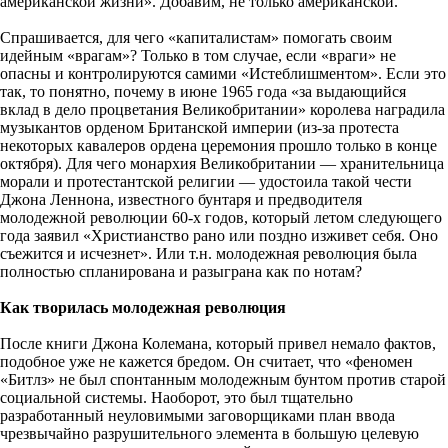
американской жизни». Добавим, не только американской.
Спрашивается, для чего «капиталистам» помогать своим
идейным «врагам»? Только в том случае, если «враги» не
опасны и контролируются самими «Истеблишментом». Если это
так, то понятно, почему в июне 1965 года «за выдающийся
вклад в дело процветания Великобритании» королева наградила
музыкантов орденом Британской империи (из-за протеста
некоторых кавалеров ордена церемония прошло только в конце
октября). Для чего монархия Великобритании — хранительница
морали и протестантской религии — удостоила такой чести
Джона Леннона, известного бунтаря и предводителя
молодежной революции 60-х годов, который летом следующего
года заявил «Христианство рано или поздно изживет себя. Оно
съежится и исчезнет». Или т.н. молодежная революция была
полностью спланирована и разыграна как по нотам?
Как творилась молодежная революция
После книги Джона Колемана, который привел немало фактов,
подобное уже не кажется бредом. Он считает, что «феномен
«Битлз» не был спонтанным молодежным бунтом против старой
социальной системы. Наоборот, это был тщательно
разработанный неуловимыми заговорщиками план ввода
чрезвычайно разрушительного элемента в большую целевую