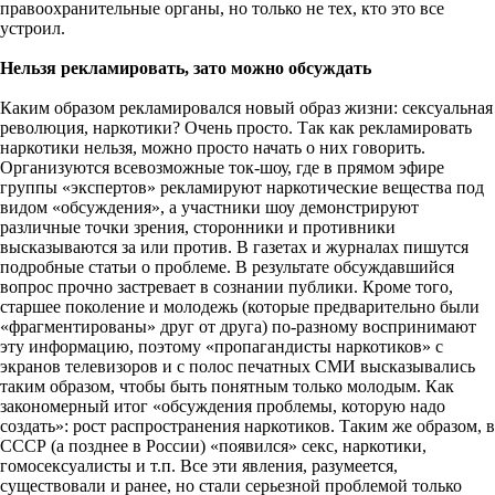
правоохранительные органы, но только не тех, кто это все
устроил.
Нельзя рекламировать, зато можно обсуждать
Каким образом рекламировался новый образ жизни: сексуальная
революция, наркотики? Очень просто. Так как рекламировать
наркотики нельзя, можно просто начать о них говорить.
Организуются всевозможные ток-шоу, где в прямом эфире
группы «экспертов» рекламируют наркотические вещества под
видом «обсуждения», а участники шоу демонстрируют
различные точки зрения, сторонники и противники
высказываются за или против. В газетах и журналах пишутся
подробные статьи о проблеме. В результате обсуждавшийся
вопрос прочно застревает в сознании публики. Кроме того,
старшее поколение и молодежь (которые предварительно были
«фрагментированы» друг от друга) по-разному воспринимают
эту информацию, поэтому «пропагандисты наркотиков» с
экранов телевизоров и с полос печатных СМИ высказывались
таким образом, чтобы быть понятным только молодым. Как
закономерный итог «обсуждения проблемы, которую надо
создать»: рост распространения наркотиков. Таким же образом, в
СССР (а позднее в России) «появился» секс, наркотики,
гомосексуалисты и т.п. Все эти явления, разумеется,
существовали и ранее, но стали серьезной проблемой только