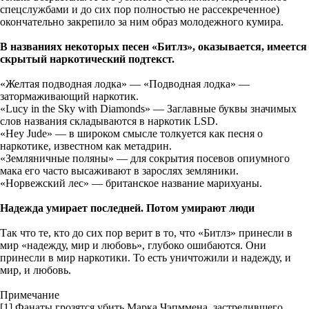
спецслужбами и до сих пор полностью не рассекреченное)
окончательно закрепило за ним образ молодежного кумира.
В названиях некоторых песен «Битлз», оказывается, имеется
скрытый наркотический подтекст.
«Желтая подводная лодка» — «Подводная лодка» —
затормаживающий наркотик.
«Lucy in the Sky with Diamonds» — Заглавные буквы значимых
слов названия складываются в наркотик LSD.
«Hey Jude» — в широком смысле толкуется как песня о
наркотике, известном как метадрин.
«Земляничные поляны» — для сокрытия посевов опиумного
мака его часто высаживают в зарослях земляники.
«Норвежский лес» — британское название марихуаны.
Надежда умирает последней. Потом умирают люди
Так что те, кто до сих пор верит в то, что «Битлз» принесли в
мир «надежду, мир и любовь», глубоко ошибаются. Они
принесли в мир наркотики. То есть уничтожили и надежду, и
мир, и любовь.
Примечание
[1] Фанаты грозятся убить Марка Чэпммена, застрелившего