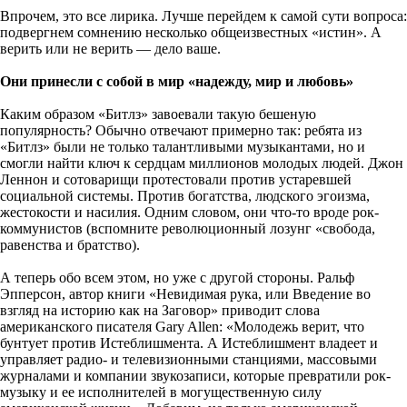
Впрочем, это все лирика. Лучше перейдем к самой сути вопроса:
подвергнем сомнению несколько общеизвестных «истин». А
верить или не верить — дело ваше.
Они принесли с собой в мир «надежду, мир и любовь»
Каким образом «Битлз» завоевали такую бешеную
популярность? Обычно отвечают примерно так: ребята из
«Битлз» были не только талантливыми музыкантами, но и
смогли найти ключ к сердцам миллионов молодых людей. Джон
Леннон и сотоварищи протестовали против устаревшей
социальной системы. Против богатства, людского эгоизма,
жестокости и насилия. Одним словом, они что-то вроде рок-
коммунистов (вспомните революционный лозунг «свобода,
равенства и братство).
А теперь обо всем этом, но уже с другой стороны. Ральф
Эпперсон, автор книги «Невидимая рука, или Введение во
взгляд на историю как на Заговор» приводит слова
американского писателя Gary Allen: «Молодежь верит, что
бунтует против Истеблишмента. А Истеблишмент владеет и
управляет радио- и телевизионными станциями, массовыми
журналами и компании звукозаписи, которые превратили рок-
музыку и ее исполнителей в могущественную силу