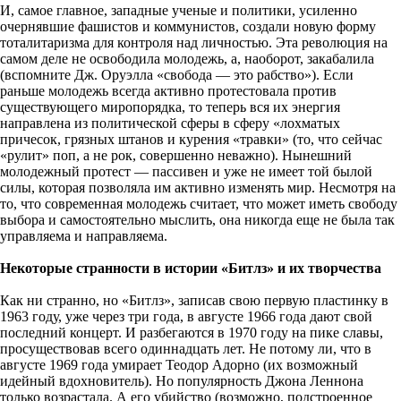
И, самое главное, западные ученые и политики, усиленно
очернявшие фашистов и коммунистов, создали новую форму
тоталитаризма для контроля над личностью. Эта революция на
самом деле не освободила молодежь, а, наоборот, закабалила
(вспомните Дж. Оруэлла «свобода — это рабство»). Если
раньше молодежь всегда активно протестовала против
существующего миропорядка, то теперь вся их энергия
направлена из политической сферы в сферу «лохматых
причесок, грязных штанов и курения «травки» (то, что сейчас
«рулит» поп, а не рок, совершенно неважно). Нынешний
молодежный протест — пассивен и уже не имеет той былой
силы, которая позволяла им активно изменять мир. Несмотря на
то, что современная молодежь считает, что может иметь свободу
выбора и самостоятельно мыслить, она никогда еще не была так
управляема и направляема.
Некоторые странности в истории «Битлз» и их творчества
Как ни странно, но «Битлз», записав свою первую пластинку в
1963 году, уже через три года, в августе 1966 года дают свой
последний концерт. И разбегаются в 1970 году на пике славы,
просуществовав всего одиннадцать лет. Не потому ли, что в
августе 1969 года умирает Теодор Адорно (их возможный
идейный вдохновитель). Но популярность Джона Леннона
только возрастала. А его убийство (возможно, подстроенное