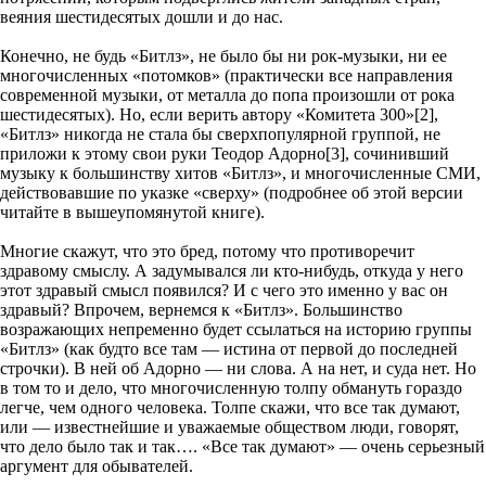
веяния шестидесятых дошли и до нас.
Конечно, не будь «Битлз», не было бы ни рок-музыки, ни ее
многочисленных «потомков» (практически все направления
современной музыки, от металла до попа произошли от рока
шестидесятых). Но, если верить автору «Комитета 300»[2],
«Битлз» никогда не стала бы сверхпопулярной группой, не
приложи к этому свои руки Теодор Адорно[3], сочинивший
музыку к большинству хитов «Битлз», и многочисленные СМИ,
действовавшие по указке «сверху» (подробнее об этой версии
читайте в вышеупомянутой книге).
Многие скажут, что это бред, потому что противоречит
здравому смыслу. А задумывался ли кто-нибудь, откуда у него
этот здравый смысл появился? И с чего это именно у вас он
здравый? Впрочем, вернемся к «Битлз». Большинство
возражающих непременно будет ссылаться на историю группы
«Битлз» (как будто все там — истина от первой до последней
строчки). В ней об Адорно — ни слова. А на нет, и суда нет. Но
в том то и дело, что многочисленную толпу обмануть гораздо
легче, чем одного человека. Толпе скажи, что все так думают,
или — известнейшие и уважаемые обществом люди, говорят,
что дело было так и так…. «Все так думают» — очень серьезный
аргумент для обывателей.