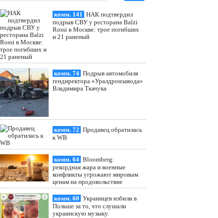
комм. 141
НАК подтвердил
подрыв СВУ у ресторана Balzi
Rossi в Москве: трое погибших
и 21 раненый
комм. 74
Подрыв автомобиля
гендиректора «Уралдронзавода»
Владимира Ткачука
комм. 72
Продавец обратилась
к WB
комм. 64
Bloomberg:
рекордная жара и военные
конфликты угрожают мировым
ценам на продовольствие
комм. 60
Украинцев избили в
Польше за то, что слушали
украинскую музыку.