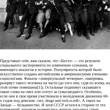
Представьте себе, вам сказали, что «Битлз» — это результат
социального эксперимента по изменению сознания, не
имеющего аналогов в истории. Популярность которой было
искусственно создана английскими и американскими учеными-
социологами. Фанаты «ливерпульской четверки», наверняка,
разорвут такого человека на части (до того они, судя по всему, на
этой почве помешаны[1]). Остальные поднимут сказавшего
такие слова на смех или сочтут за сумасшедшего. Особенно,
если они в свое время участвовали в молодежном движении 60-
х годов под девизом: «sex, drugs and rock-n-roll». А таких на
Западе — большинство. И хотя СССР остался в стороне от тех
потрясений, которым подверглись жители западных стран,