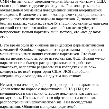
СМИ «Битлз» стали сверхпопулярны. Вслед за «Битлз» в США
стали прибывать и другие рок-группы. Рок концерты стали
обязательным элементом повседневной жизни американской
молодежи. В тандеме с этими «концертами» пропорционально
росло и потребление молодежью наркотиков. Дьявольский
бедлам тяжелых ударных звуков[5] глушил сознание слушателей
до такой степени, что любого можно было легко убедить
попробовать новый наркотик лишь потому, что «все делают
это».
В это время один из химиков швейцарской фармацевтической
компанией «Sandoz» открыл синтез эрготамина — одного из
мощнейших изменяющих сознание наркотиков. Это была
лизергиновая кислота, более известная как ЛСД. Новый «чудо-
наркотик» стал быстро распространяться в «пробных»
упаковках, бесплатно раздаваемых в колледжах и на рок-
концертах по всей территории США. ЛСД приобщил
американскую молодежь и к другим наркотикам.
Несмотря на очевидный рост распространения наркотиков,
Управление по борьбе с наркотиками США (УБН) не
вмешивалось в ситуацию. Старшее поколение, разумеется,
возмутилось. Но весь свой гнев обратило не на источник
распространения наркотического зла, а на последствия
наркомании. Обвиняли молодежь, родителей,