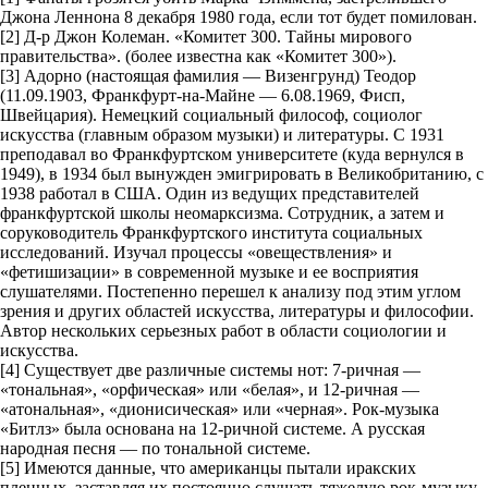
Джона Леннона 8 декабря 1980 года, если тот будет помилован.
[2] Д-р Джон Колеман. «Комитет 300. Тайны мирового
правительства». (более известна как «Комитет 300»).
[3] Адорно (настоящая фамилия — Визенгрунд) Теодор
(11.09.1903, Франкфурт-на-Майне — 6.08.1969, Фисп,
Швейцария). Немецкий социальный философ, социолог
искусства (главным образом музыки) и литературы. С 1931
преподавал во Франкфуртском университете (куда вернулся в
1949), в 1934 был вынужден эмигрировать в Великобританию, с
1938 работал в США. Один из ведущих представителей
франкфуртской школы неомарксизма. Сотрудник, а затем и
соруководитель Франкфуртского института социальных
исследований. Изучал процессы «овеществления» и
«фетишизации» в современной музыке и ее восприятия
слушателями. Постепенно перешел к анализу под этим углом
зрения и других областей искусства, литературы и философии.
Автор нескольких серьезных работ в области социологии и
искусства.
[4] Существует две различные системы нот: 7-ричная —
«тональная», «орфическая» или «белая», и 12-ричная —
«атональная», «дионисическая» или «черная». Рок-музыка
«Битлз» была основана на 12-ричной системе. А русская
народная песня — по тональной системе.
[5] Имеются данные, что американцы пытали иракских
пленных, заставляя их постоянно слушать тяжелую рок-музыку.