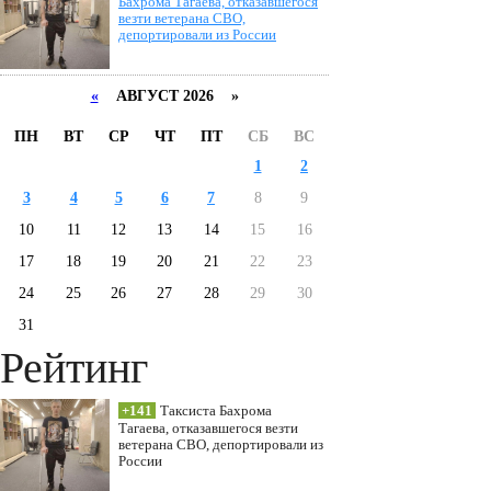
Бахрома Тагаева, отказавшегося
везти ветерана СВО,
депортировали из России
«
АВГУСТ 2026 »
ПН
ВТ
СР
ЧТ
ПТ
СБ
ВС
1
2
3
4
5
6
7
8
9
10
11
12
13
14
15
16
17
18
19
20
21
22
23
24
25
26
27
28
29
30
31
Рейтинг
+141
Таксиста Бахрома
Тагаева, отказавшегося везти
ветерана СВО, депортировали из
России