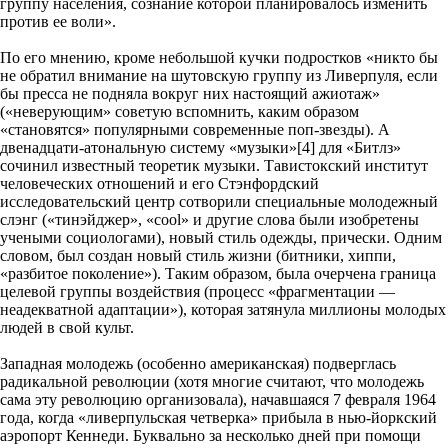
группу населения, сознание которой планировалось изменить
против ее воли».
По его мнению, кроме небольшой кучки подростков «никто бы
не обратил внимание на шутовскую группу из Ливерпуля, если
бы пресса не подняла вокруг них настоящий ажиотаж»
(«неверующим» советую вспомнить, каким образом
«становятся» популярными современные поп-звезды). А
двенадцати-атональную систему «музыки»[4] для «Битлз»
сочинил известный теоретик музыки. Тавистокский институт
человеческих отношений и его Стэнфордский
исследовательский центр сотворили специальные молодежный
слэнг («тинэйджер», «cool» и другие слова были изобретены
учеными социологами), новый стиль одежды, прически. Одним
словом, был создан новый стиль жизни (битники, хиппи,
«разбитое поколение»). Таким образом, была очерчена граница
целевой группы воздействия (процесс «фрагментации —
неадекватной адаптации»), которая затянула миллионы молодых
людей в свой культ.
Западная молодежь (особенно американская) подверглась
радикальной революции (хотя многие считают, что молодежь
сама эту революцию организовала), начавшаяся 7 февраля 1964
года, когда «ливерпульская четверка» прибыла в нью-йоркский
аэропорт Кеннеди. Буквально за несколько дней при помощи