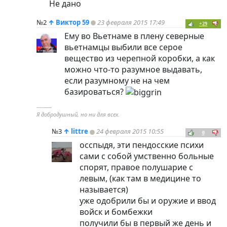
Не дано
№2
↑
Виктор 59
23 февраля 2015 17:49
+29
Ему во Вьетнаме в плену северные
вьетнамцы выбили все серое
вещество из черепной коробки, а как
можно что-то разумное выдавать,
если разумному не на чем
базироваться?
----------
Я добродушный, но ни для всех.
№3
↑
littre
24 февраля 2015 10:55
0
осспыдя, эти пендосские психи
сами с собой умственно больные
спорят, правое полушарие с
левым, (как там в медицине то
называется)
уже одобрили бы и оружие и ввод
войск и бомбежки
получили бы в первый же день и