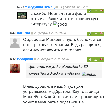
№59
↑
Дедушка Немец
23 февраля 2015 20:10
+3
Спасибо! Не знал этого факта
хоть и люблю читать историческую
литературу!
№60
katusha
23 февраля 2015 18:04
+3
О здоровье Маккейна пусть беспокоится
его страховая компания. Ведь разорятся,
если начнут лечить его голову.
№61
илларион
23 февраля 2015 18:06
+6
Цитата: vasyatka.plodozhorka.80
Маккейна в дурдом. Надолго.
В наш дурдом, в наш. Я туда уже
устраиваюсь медбратом. Жду товарища
Маккейна. Какой-то вьетнамец тоже жутко
хочет в медбратья податься. Не