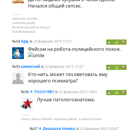
Начался общий сепсис.
----------
Светить всегда,
светить везде,
до дней последних донца
В.В.Маяковский
№54
Ард
23 февраля 2015 17:57
+2
Фейсом на робота-полицейского похож.
№55
киевский
23 февраля 2015 17:57
+2
Кто-нить может посоветовать ему
хорошего психиатра?
№56
↑
Tinich1961
23 февраля 2015 18:01
+8
Лучше патологоанатома.
----------
Смысл жизни делает человека рабом, а мечта богом.
№57
↑
Дедушка Немец
23 февраля 2015 20:07