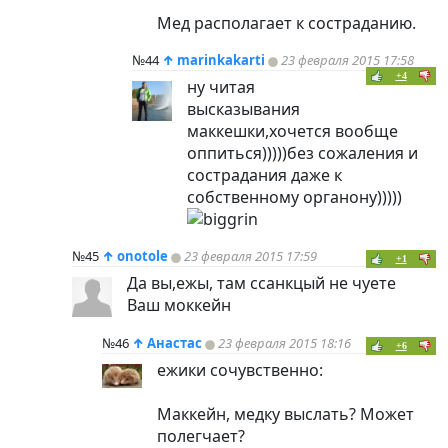
Мед располагает к состраданию.
№44
↑
marinkakarti
23 февраля 2015 17:58
+4
ну читая
высказывания
маккешки,хочется вообще
оппиться)))))без сожаления и
сострадания даже к
собственному органону)))))
№45
↑
onotole
23 февраля 2015 17:59
+1
Да вы,ежы, там ссанкцый не чуете
Ваш моккейн
№46
↑
Анастас
23 февраля 2015 18:16
+6
ежики сочувственно:
Маккейн, медку выслать? Может
полегчает?