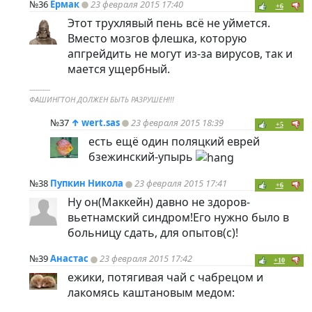
№36
Ермак
23 февраля 2015 17:40
+6
Этот трухлявый пень всё не уймется.
Вместо мозгов флешка, которую
апгрейдить не могут из-за вирусов, так и
мается ущербный.
----------
ФАШИНГТОН ДОЛЖЕН БЫТЬ РАЗРУШЕН!!!
№37
↑
wert.sas
23 февраля 2015 18:39
+5
есть ещё один поляцкий еврей
бзежинский-упырь
№38
Пупкин Никола
23 февраля 2015 17:41
+6
Ну он(Маккейн) давно не здоров-
вьетнамский синдром!Его нужно было в
больницу сдать, для опытов(с)!
№39
Анастас
23 февраля 2015 17:42
+10
ежики, потягивая чай с чабрецом и
лакомясь каштановым медом: