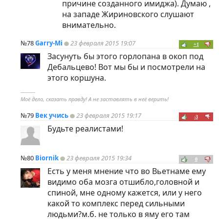
причине созданного имиджа). Думаю ,
на западе Жириновского слушают
внимательно.
№78
Garry-Mi
23 февраля 2015 19:07
+1
Засунуть бы этого горлопана в окоп под
Дебальцево! Вот мы бы и посмотрели на
этого коршуна.
----------
Моё дело, сказать правду! А не заставлять в неё верить!
№79
Век учись
23 февраля 2015 19:17
-3
Будьте реалистами!
№80
Biornik
23 февраля 2015 19:34
0
Есть у меня мнение что во Вьетнаме ему
видимо оба мозга отшибло,головной и
спиной, мне одному кажется, или у него
какой то комплекс перед сильными
людьми?м.б. не только в яму его там