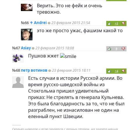
Верить. Это не фейк и очень
тревожно.
№66
↑
Andrei
23 февраля 2015 21:54
+1
это же просто ужас, фашизм какой то
№67
Asiay
23 февраля 2015 18:08
0
Пушков жжет
№68
петр вотинов
23 февраля 2015 18:11
+4
Есть случаи в истории Русской армии. Во
время русско-шведской войны из
Стокгольма пришел удивительный
приказ: Не стрелять в генерала Кульнева.
Это была благодарность за то, что не был
разграблен, не изнасилован не один на
еленный пункт Швеции.
----------
Сколько шакалов и псов скалятся с разных сторон, на золото наших