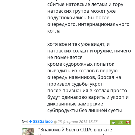
сбитые натовские летаки и гору
натовских трупов может уже
подуспокоились бы после
очередного, интернационального
котла
хотя все и так уже видят, и
натовских солдат и оружие, ничего
не поменяется
кроме судорожных попыток
выводить из котлов в первую
очередь наемников, бросая на
произвол судьбы укроп
после признания в котлах просто
будут одинаково варить и укроп и
диковинные заморские
субпродукты без лишней суеты
№4
↑
888Galaco
23 февраля 2015 18:53
+36
"Знакомый был в США, в штате