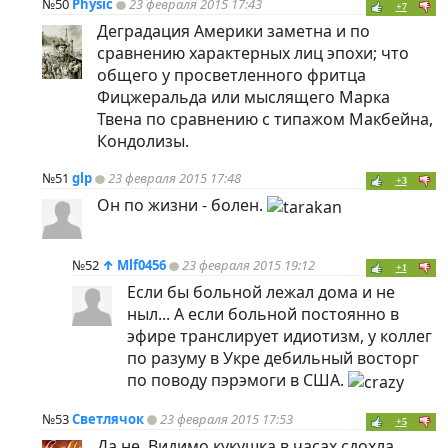
№50
Physic
23 февраля 2015 17:43
+7
Деградация Америки заметна и по
сравнению характерных лиц эпохи; что
общего у просветленного фритца
Фицжеральда или мыслящего Марка
Твена по сравнению с типажом Макбейна,
Кондолизы.
№51
glp
23 февраля 2015 17:48
+3
Он по жизни - болен.
№52
↑
Mlf0456
23 февраля 2015 19:12
+1
Если бы больной лежал дома и не
ныл... А если больной постоянно в
эфире транслирует идиотизм, у коллег
по разуму в Укре дебильный восторг
по поводу пэрэмоги в США.
№53
Светлячок
23 февраля 2015 17:53
+5
Да не. Видимо кукушка в часах сдохла.