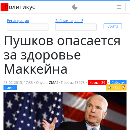
Политикус
dark_mode
Регистрация
Забыли пароль?
Пушков опасается
за здоровье
Маккейна
23-02-2015, 17:33 • Опубл.:
ZMAI
• Просм.: 18978 •
Комм.: 89
•
События
+155
в мире