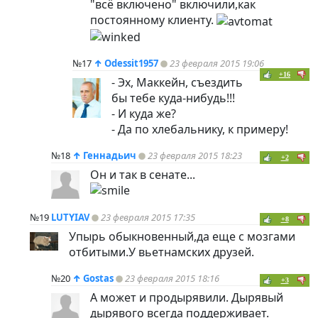
"всё включено" включили,как
постоянному клиенту.
№17
↑
Odessit1957
23 февраля 2015 19:06
+16
- Эх, Маккейн, съездить
бы тебе куда-нибудь!!!
- И куда же?
- Да по хлебальнику, к примеру!
№18
↑
Геннадьич
23 февраля 2015 18:23
+2
Он и так в сенате...
№19
LUTYIAV
23 февраля 2015 17:35
+8
Упырь обыкновенный,да еще с мозгами
отбитыми.У вьетнамских друзей.
№20
↑
Gostas
23 февраля 2015 18:16
+3
А может и продырявили. Дырявый
дырявого всегда поддерживает.