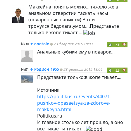
Маккейна понять можно....тяжело же в
анальном отверстии таскать часы
(подаренные папиком).Вот и
тронулся,бедолага,умом....Представьте
только:в жопе тикает....
№30
↑
onotole
23 февраля 2015 18:03
+3
Анальные кубики ему в подарок...
№31
↑
Родион_1955
23 февраля 2015 18:04
+1
Представьте только:в жопе тикает....
Источник:
https://politikus.ru/events/44071-
pushkov-opasaetsya-za-zdorove-
makkeyna.html
Politikus.ru
И главное столько лет прошло, а оно
всё тикает и тикает...