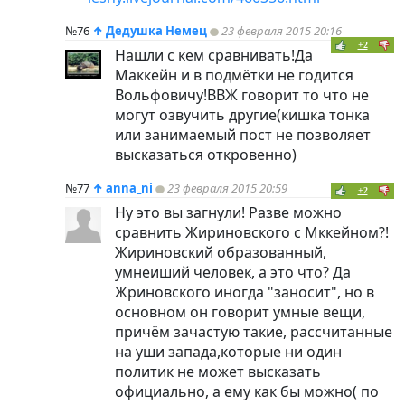
№76
↑
Дедушка Немец
23 февраля 2015 20:16
+2
Нашли с кем сравнивать!Да
Маккейн и в подмётки не годится
Вольфовичу!ВВЖ говорит то что не
могут озвучить другие(кишка тонка
или занимаемый пост не позволяет
высказаться откровенно)
№77
↑
anna_ni
23 февраля 2015 20:59
+2
Ну это вы загнули! Разве можно
сравнить Жириновского с Мккейном?!
Жириновский образованный,
умнеиший человек, а это что? Да
Жриновского иногда "заносит", но в
основном он говорит умные вещи,
причём зачастую такие, рассчитанные
на уши запада,которые ни один
политик не может высказать
официально, а ему как бы можно( по