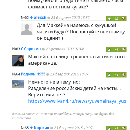
пойму,чего его туда тянет? Какие-то часы
сжимает в потном кулаке?
№62
↑
alexsh
23 февраля 2015 18:32
+3
Для Маккейна надеюсь с кукушкой
часики будут? Посоветуйте вьетнамцу,
он оценит:)
№63
С.Сорокин
23 февраля 2015 18:06
+2
Маккейн-это лицо среднестатистического
американца.
№64
Родион_1955
23 февраля 2015 18:07
+2
Немного не в тему, но:
Разделение российских детей на касты...
Верить или нет?
https://www.ivan4.ru/news/yuvenalnaya_yusti
----------
Взломал своего Интернет-провайдера, теперь сижу, как дурак, без
Интернета...
№65
↑
Коржик
23 февраля 2015 19:07
+2