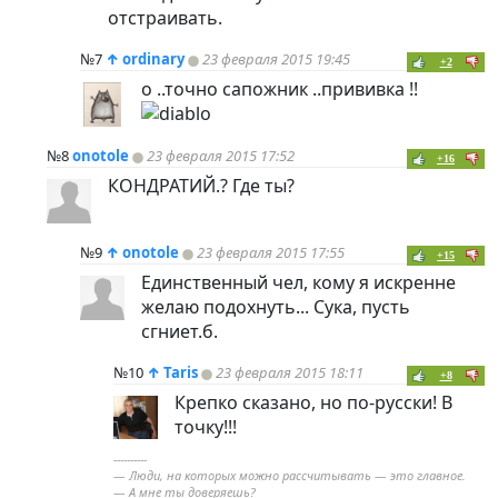
отстраивать.
№7
↑
ordinary
23 февраля 2015 19:45
+2
о ..точно сапожник ..прививка !!
№8
onotole
23 февраля 2015 17:52
+16
КОНДРАТИЙ.? Где ты?
№9
↑
onotole
23 февраля 2015 17:55
+15
Единственный чел, кому я искренне
желаю подохнуть... Сука, пусть
сгниет.б.
№10
↑
Taris
23 февраля 2015 18:11
+8
Крепко сказано, но по-русски! В
точку!!!
----------
— Люди, на которых можно рассчитывать — это главное.
— А мне ты доверяешь?