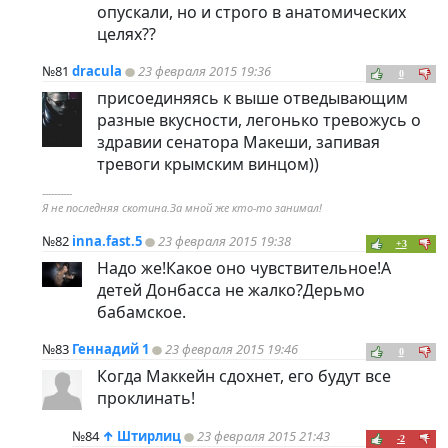
опускали, но и строго в анатомических
целях??
№81
dracula
23 февраля 2015 19:36
0
присоединяясь к выше отведывающим
разные вкусности, легонько тревожусь о
здравии сенатора Макеши, запивая
тревоги крымским винцом))
----------
Я не последняя скотина.За мной же кто-то занимал!
№82
inna.fast.5
23 февраля 2015 19:38
+3
Надо же!Какое оно чувствительное!А
детей Донбасса не жалко?Дерьмо
бабамское.
№83
Геннадий 1
23 февраля 2015 19:46
0
Когда Маккейн сдохнет, его будут все
проклинать!
№84
↑
Штирлиц
23 февраля 2015 21:43
-2