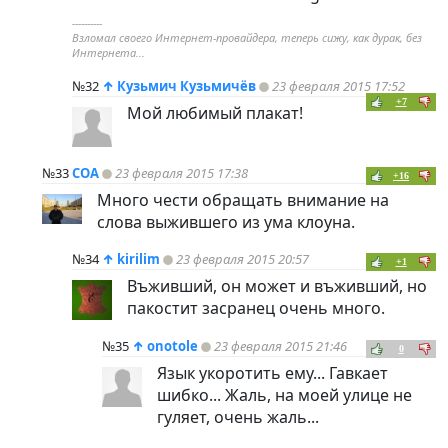
----------
Взломал своего Интернет-провайдера, теперь сижу, как дурак, без
Интернета...
№32
↑
Кузьмич Кузьмичёв
23 февраля 2015 17:52
+7
Мой любимый плакат!
№33
СОА
23 февраля 2015 17:38
+16
Много чести обращать внимание на
слова выжившего из ума клоуна.
№34
↑
kirilim
23 февраля 2015 20:57
+1
Въживший, он может и въживший, но
пакостит засранец очень много.
№35
↑
onotole
23 февраля 2015 21:46
0
Язык укоротить ему... Гавкает
шибко... Жаль, на моей улице не
гуляет, очень жаль...