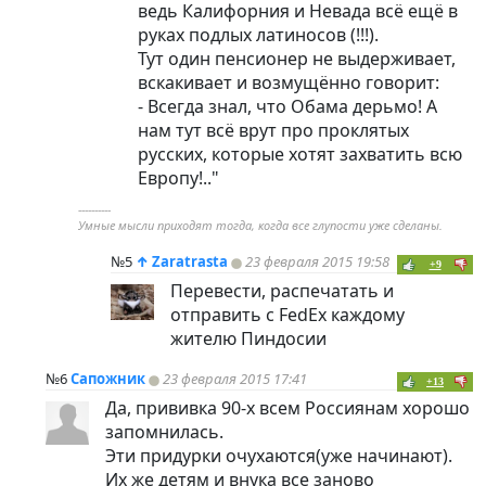
ведь Калифорния и Невада всё ещё в
руках подлых латиносов (!!!).
Тут один пенсионер не выдерживает,
вскакивает и возмущённо говорит:
- Всегда знал, что Обама дерьмо! А
нам тут всё врут про проклятых
русских, которые хотят захватить всю
Европу!.."
----------
Умные мысли приходят тогда, когда все глупости уже сделаны.
№5
↑
Zaratrasta
23 февраля 2015 19:58
+9
Перевести, распечатать и
отправить с FedEx каждому
жителю Пиндосии
№6
Сапожник
23 февраля 2015 17:41
+13
Да, прививка 90-х всем Россиянам хорошо
запомнилась.
Эти придурки очухаются(уже начинают).
Их же детям и внука все заново