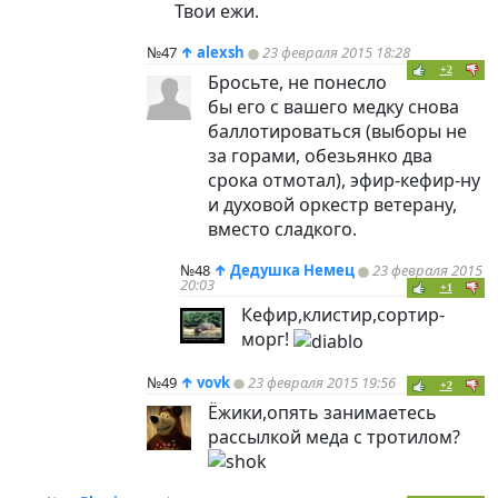
Твои ежи.
№47
↑
alexsh
23 февраля 2015 18:28
+2
Бросьте, не понесло
бы его с вашего медку снова
баллотироваться (выборы не
за горами, обезьянко два
срока отмотал), эфир-кефир-ну
и духовой оркестр ветерану,
вместо сладкого.
№48
↑
Дедушка Немец
23 февраля 2015
20:03
+1
Кефир,клистир,сортир-
морг!
№49
↑
vovk
23 февраля 2015 19:56
+2
Ёжики,опять занимаетесь
рассылкой меда с тротилом?