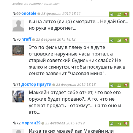
хлебов, на золото наших икон.
№69
onotole
23 февраля 2015 18:11
+2
вы на летсо (лицо) смотрите... Не дай бог...
но рука не дрогнет...
№70
nraff
23 февраля 2015 18:12
+4
Это по фильму в плену он в дупе
отцовские наручные часы прятал, а
старый советский будильник слабо? Не
жалко и скинутся, чтобы послушать как в
сенате зазвенит "часовая мина".
№71
Доктор Праути
23 февраля 2015 18:18
+1
Маккейн отдает себе отчет, что всё его
оружие будет продано?.. А то, что не
успеют продать - отожмут... на то оно и
ато...
№72
морган39
23 февраля 2015 18:19
+4
Из-за таких мразей как Маккейн или