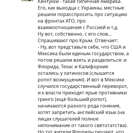
Кентукки - такая типичная Америка.
Его, как выходца с Украины, местные
решили порасспросить про ситуацию
на фронтах АТО, про
взаимоотношения с Россией и т.д.
Ну вот, собственно, с его слов...
Спрашивают про Крым. Отвечает:
- Ну, вот представьте себе, что США и
Мексика были единым государством, а
потом решили взять и разделиться: и
Флорида, Техас и Калифорния
остались у латиносов (слышится
ропот возмущения). И вот в Мексике
случился государственный переворот,
и к власти приходят ярые противники
гринго (ещё больший ропот),
начинаются разного рода гонения,
хотят запретить английский язык (на
лицах слушателей полное
непонимание от такого святотатства).
Но тут жители Флориды решают, что