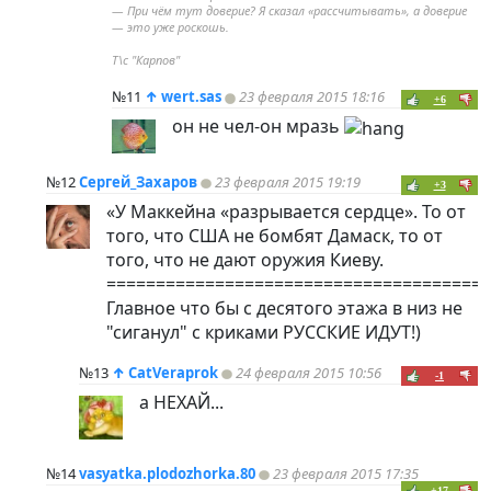
— При чём тут доверие? Я сказал «рассчитывать», а доверие
— это уже роскошь.
Т\с "Карпов"
№11
↑
wert.sas
23 февраля 2015 18:16
+6
он не чел-он мразь
№12
Сергей_Захаров
23 февраля 2015 19:19
+3
«У Маккейна «разрывается сердце». То от
того, что США не бомбят Дамаск, то от
того, что не дают оружия Киеву.
=======================================
Главное что бы с десятого этажа в низ не
"сиганул" с криками РУССКИЕ ИДУТ!)
№13
↑
CatVeraprok
24 февраля 2015 10:56
-1
а НЕХАЙ...
№14
vasyatka.plodozhorka.80
23 февраля 2015 17:35
+17