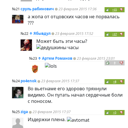
№21
сруль рабинович
23 февраля 2015 17:36
+15
а жопа от отцовских часов не порвалась
???
№22
↑
Ябывдул
23 февраля 2015 17:52
+17
Может быть эти часы?
№23
↑
Артем Романов
23 февраля 2015 23:01
0
№24
po4enok
23 февраля 2015 17:37
+8
Во вьетнаме его здорово тряхнули
видимо. Он путать начал сердечные боли
с поносом.
№25
ziga
23 февраля 2015 17:37
+5
Издержки плена.