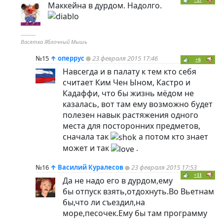
Маккейна в дурдом. Надолго.
----------
Васятка Яблочный Мышь
№15
↑
оперрус
23 февраля 2015 17:46
+6
Навсегда и в палату к тем кто себя
считает Ким Чен Ыном, Кастро и
Кадаффи, что бы жизнь мёдом не
казалась, вот там ему возможно будет
полезен навык растяжения одного
места для посторонних предметов,
сначала так
а потом кто знает
может и так
.
№16
↑
Василий Куралесов
23 февраля 2015 17:53
+11
Да не надо его в дурдом,ему
бы отпуск взять,отдохнуть.Во Вьетнам
бы,что ли съездил,на
море,песочек.Ему бы там программу