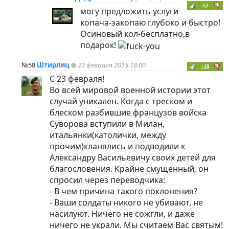
+2
могу предложить услуги
копача-закопаю глубоко и быстро!
Осиновый кол-бесплатно,в
подарок!
№58
Штирлиц
23 февраля 2015 18:00
+18
С 23 февраля!
Во всей мировой военной истории этот
случай уникален. Когда с треском и
блеском разбившие французов войска
Суворова вступили в Милан,
итальянки(католички, между
прочим)кланялись и подводили к
Александру Васильевичу своих детей для
благословения. Крайне смущенный, он
спросил через переводчика:
- В чем причина такого поклонения?
- Ваши солдаты никого не убивают, не
насилуют. Ничего не сожгли, и даже
ничего не украли. Мы считаем Вас святым!