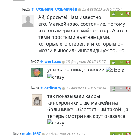
№26
↑
Кузьмич Кузьмичёв
23 февраля 2015 17:51
+2
Ай, бросьте! Нам известно
его, Маккейново, состояние, потому
что он американский сенатор. А что с
теми простыми вьетнамцами,
которые его стерегли и которым он
мозги выносил? Инвалиды уж точно.
№27
↑
wert.sas
23 февраля 2015 18:27
+4
упырь он пиндосовский
№28
↑
ordinary
23 февраля 2015 19:48
0
так показывали кадры
кинохроники ..где маккейн на
больничке ...благостный такой ..,а
теперь смотри как крут оказался
№29
maks1657
23 февраля 2015 17:37
+13