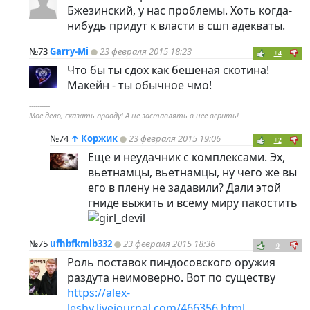
Бжезинский, у нас проблемы. Хоть когда-
нибудь придут к власти в сшп адекваты.
№73
Garry-Mi
23 февраля 2015 18:23
+4
Что бы ты сдох как бешеная скотина!
Макейн - ты обычное чмо!
----------
Моё дело, сказать правду! А не заставлять в неё верить!
№74
↑
Коржик
23 февраля 2015 19:06
+2
Еще и неудачник с комплексами. Эх,
вьетнамцы, вьетнамцы, ну чего же вы
его в плену не задавили? Дали этой
гниде выжить и всему миру пакостить
№75
ufhbfkmlb332
23 февраля 2015 18:36
0
Роль поставок пиндосовского оружия
раздута неимоверно. Вот по существу
https://alex-
leshy.livejournal.com/466356.html