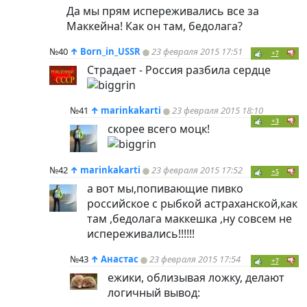
Да мы прям испереживались все за
Маккейна! Как он там, бедолага?
№40
↑
Born_in_USSR
23 февраля 2015 17:51
+7
Страдает - Россия разбила сердце
№41
↑
marinkakarti
23 февраля 2015 18:10
+3
скорее всего моцк!
№42
↑
marinkakarti
23 февраля 2015 17:52
+5
а вот мы,попивающие пивко
российское с рыбкой астраханской,как
там ,бедолага маккешка ,ну совсем не
испереживались!!!!!!
№43
↑
Анастас
23 февраля 2015 17:54
+7
ежики, облизывая ложку, делают
логичный вывод: