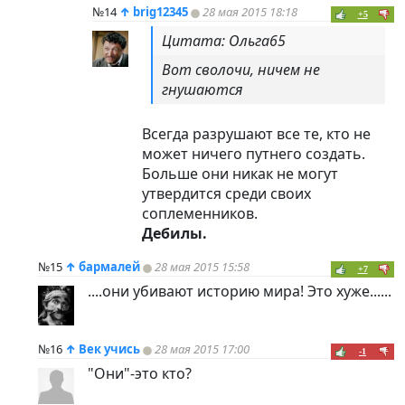
№14
↑
brig12345
28 мая 2015 18:18
+5
Цитата: Ольга65
Вот сволочи, ничем не
гнушаются
Всегда разрушают все те, кто не
может ничего путнего создать.
Больше они никак не могут
утвердится среди своих
соплеменников.
Дебилы.
№15
↑
бармалей
28 мая 2015 15:58
+7
....они убивают историю мира! Это хуже......
№16
↑
Век учись
28 мая 2015 17:00
-1
"Они"-это кто?