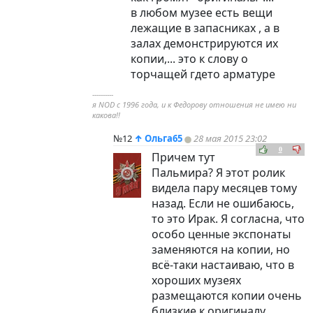
в любом музее есть вещи
лежащие в запасниках , а в
залах демонстрируются их
копии,... это к слову о
торчащей гдето арматуре
----------
я NOD с 1996 года, и к Федорову отношения не имею ни
какова!!
№12
↑
Ольга65
28 мая 2015 23:02
0
Причем тут
Пальмира? Я этот ролик
видела пару месяцев тому
назад. Если не ошибаюсь,
то это Ирак. Я согласна, что
особо ценные экспонаты
заменяются на копии, но
всё-таки настаиваю, что в
хороших музеях
размещаются копии очень
близкие к оригиналу.