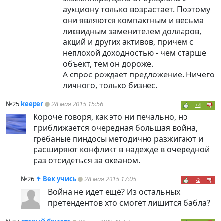
аукциону только возрастает. Поэтому
они являются компактным и весьма
ликвидным заменителем долларов,
акций и других активов, причем с
неплохой доходностью - чем старше
объект, тем он дороже.
А спрос рождает предложение. Ничего
личного, только бизнес.
№25
keeper
28 мая 2015 15:56
+4
Короче говоря, как это ни печально, но
приближается очередная большая война,
грёбаные пиндосы методично разжигают и
расширяют конфликт в надежде в очередной
раз отсидеться за океаном.
№26
↑
Век учись
28 мая 2015 17:05
-2
Война не идет ещё? Из остальных
претендентов хто смогёт лишится бабла?