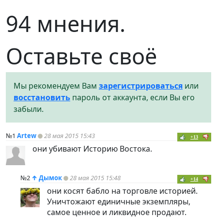
94 мнения.
Оставьте своё
Мы рекомендуем Вам
зарегистрироваться
или
восстановить
пароль от аккаунта, если Вы его
забыли.
№1
Artew
28 мая 2015 15:43
+13
они убивают Историю Востока.
№2
↑
Дымок
28 мая 2015 15:48
+14
они косят бабло на торговле историей.
Уничтожают единичные экземпляры,
самое ценное и ликвидное продают.