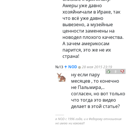
Амеры уже давно
хозяйничали в Ираке, так
что всё уже давно
вывезено, а музейные
ценности заменены на
новодел плохого качества.
А зачем америкосам
парится, это же не их
страна!
№13
↑
NOD
28 мая 2015 23:19
0
ну если пару
месяцев , то конечно
не Пальмира,..
согласен, но вот только
что тогда это видео
делает в этой статье?
----------
я NOD с 1996 года, и к Федорову отношения
не имею ни какова!!