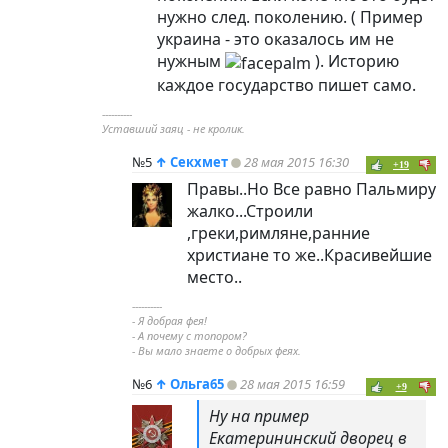
нужно след. поколению. ( Пример
украина - это оказалось им не
нужным
). Историю
каждое государство пишет само.
----------
Уставший заяц - не кролик.
№5
↑
Секхмет
28 мая 2015 16:30
+19
Правы..Но Все равно Пальмиру
жалко...Строили
,греки,римляне,ранние
христиане то же..Красивейшие
место..
----------
- Я добрая фея!
- А почему с топором?
- Вы мало знаете о добрых феях.
№6
↑
Ольга65
28 мая 2015 16:59
+9
Ну на пример
Екатерининский дворец в