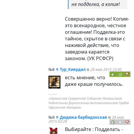
не подделка, а копия!
Совершенно верно! Копия-
это всенародное, честное
оглашение! Подделка-это
тайное, скрытое в связи с
наживой действие, что
заведома карается
законом. (УК РСФСР)
№8
↑
Тур_Хиердал
28 мая 2015 22:45
+3
есть мнение, что
даже краше получилось.
----------
«Украинская Суверенная Соборная Независимая
Риднесенька Дорогесенька Антимоскальская Гордая
Офигенная Империя»
№9
↑
Дюдюка барбидонская
29 мая
2015 02:28
0
Выбирайте : Подделать -