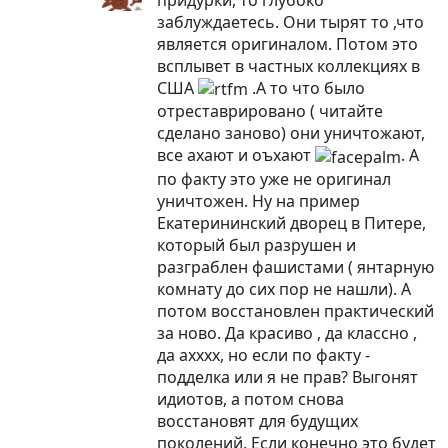
заблуждаетесь. Они тырят то ,что
является оригиналом. Потом это
всплывет в частных коллекциях в
США
.А то что было
отреставрировано ( читайте
сделано заново) они уничтожают,
все ахают и оъхают
. А
по факту это уже не оригинал
уничтожен. Ну на пример
Екатерининский дворец в Питере,
который был разрушен и
разграблен фашистами ( янтарную
комнату до сих пор не нашли). А
потом восстановлен практический
за ново. Да красиво , да классно ,
да ахххх, но если по факту -
подделка или я не прав? Выгонят
идиотов, а потом снова
восстановят для будущих
поколений. Если конечно это будет