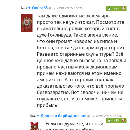
№3
↑
Ольга65
28 мая 2015 16:05
+24
Там даже единичные экземляры
просто так не уничтожат. Посмотрите
внимательно ролик, который снят в
духе Голливуда. Такое впечатление,
что они громят новодел из гипса и
бетона, кое-где даже арматура торчит.
Разве это старинные скульптуры? Всё
ценное уже давно вывезено на запад и
продано частным коллекционерам,
причем наживаются на этом именно
америкосы. А этот ролик снят как
доказательство того, что всё пропало
безвозвратно. Вот сволочи, ничем не
гнушаются, если это может принести
прибыль!
№4
↑
Дюдюка барбидонская
28 мая 2015 16:24
+13
Если вы думаете, что они
придурки, то глубоко