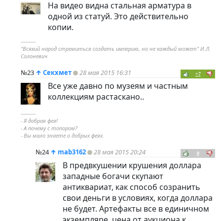
На видео видна стальная арматура в
одной из статуй. Это действительно
копии.
----------
"Всякий народ стремиться создать империю, но не каждый может" И.Л.
Солоневич
№23
↑
Секхмет
28 мая 2015 16:31
+7
Все уже давно по музеям и частным
коллекциям растаскано..
----------
- Я добрая фея!
- А почему с топором?
- Вы мало знаете о добрых феях.
№24
↑
mab3162
28 мая 2015 20:24
0
В предвкушении крушения доллара
западные богачи скупают
антиквариат, как способ созранить
свои деньги в условиях, когда доллара
не будет. Артефакты все в единичном
экземпляре, цена от аукциона к