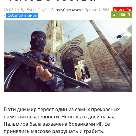
28-05-2015, 15:41 • Опубл.:
SergeyCherkasov
• Просм.: 21558 •
Комм.: 94
+60
•
События в мире
В эти дни мир теряет один из самых прекрасных
памятников древности. Несколько дней назад
Пальмира была захвачена боевиками ИГ. Ее
принялись массово разрушать и грабить.