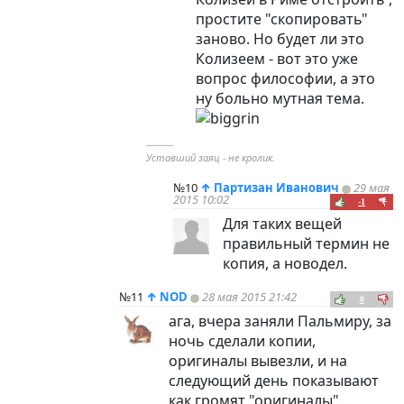
простите "скопировать"
заново. Но будет ли это
Колизеем - вот это уже
вопрос философии, а это
ну больно мутная тема.
----------
Уставший заяц - не кролик.
№10
↑
Партизан Иванович
29 мая
2015 10:02
-1
Для таких вещей
правильный термин не
копия, а новодел.
№11
↑
NOD
28 мая 2015 21:42
0
ага, вчера заняли Пальмиру, за
ночь сделали копии,
оригиналы вывезли, и на
следующий день показывают
как громят "оригиналы"....