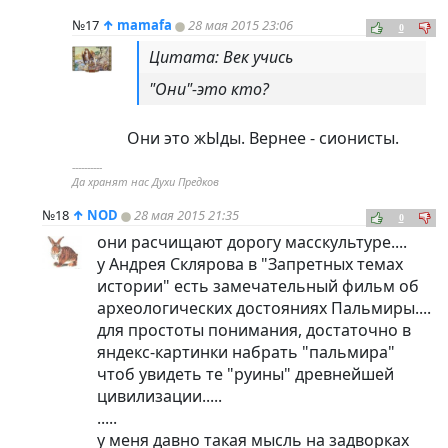
№17
↑
mamafa
28 мая 2015 23:06
0
Цитата: Век учись
"Они"-это кто?
Они это жЫды. Вернее - сионисты.
----------
Да хранят нас Духи Предков
№18
↑
NOD
28 мая 2015 21:35
0
они расчищают дорогу масскультуре....
у Андрея Склярова в "Запретных темах
истории" есть замечательный фильм об
археологических достояниях Пальмиры....
для простоты понимания, достаточно в
яндекс-картинки набрать "пальмира"
чтоб увидеть те "руины" древнейшей
цивилизации.....
.....
у меня давно такая мысль на задворках