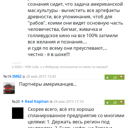
сознания сидит, что задача американской
мас.культуры - вычистить все артефакты
древности, все упоминания, чтоб для
"рабов", коими они видят основную часть
человечества, бигмаг, живачка и
голливудское кино на все 100% затмили
все желания и познания....
и судя по всему они преуспевают,...
честно - я в шоке!!!
----------
я NOD с 1996 года, и к Федорову отношения не имею ни какова!!
№19
2M62
28 мая 2015 15:45
+4
Партнёры американцев...
№20
↑
Real Kapitan
28 мая 2015 17:10
+4
Скорее всего, всё это хорошо
спланированное предприятие со многими
целями: 1. Держать весь регион под
контролем. 2. Гнать нефть на Запад и