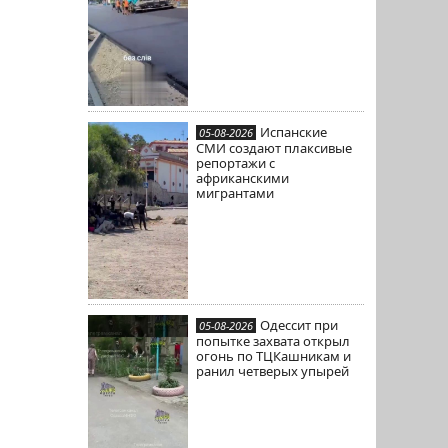
Испанские
05-08-2026
СМИ создают плаксивые
репортажи с
африканскими
мигрантами
Одессит при
05-08-2026
попытке захвата открыл
огонь по ТЦКашникам и
ранил четверых упырей