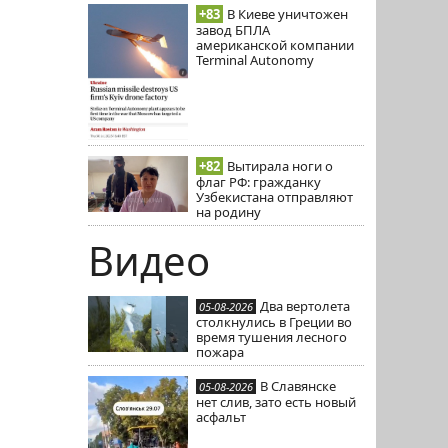
+83
В Киеве уничтожен
завод БПЛА
американской компании
Terminal Autonomy
+82
Вытирала ноги о
флаг РФ: гражданку
Узбекистана отправляют
на родину
Видео
Два вертолета
05-08-2026
столкнулись в Греции во
время тушения лесного
пожара
В Славянске
05-08-2026
нет слив, зато есть новый
асфальт