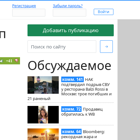
Регистрация
Забыли пароль?
п
Добавить публикацию
→
Обсуждаемое
+41
комм. 141
НАК
подтвердил подрыв СВУ
у ресторана Balzi Rossi в
Москве: трое погибших и
21 раненый
комм. 72
Продавец
обратилась к WB
комм. 64
Bloomberg:
рекордная жара и