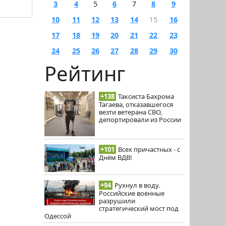
3
4
5
6
7
8
9
10
11
12
13
14
15
16
17
18
19
20
21
22
23
24
25
26
27
28
29
30
Рейтинг
+138
Таксиста Бахрома
Тагаева, отказавшегося
везти ветерана СВО,
депортировали из России
+101
Всех причастных - с
Днём ВДВ!
+94
Рухнул в воду.
Российские военные
разрушили
стратегический мост под
Одессой