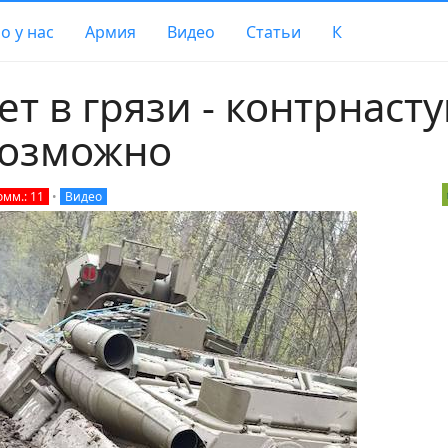
о у нас
Армия
Видео
Статьи
К
ет в грязи - контрнасту
возможно
омм.: 11
•
Видео