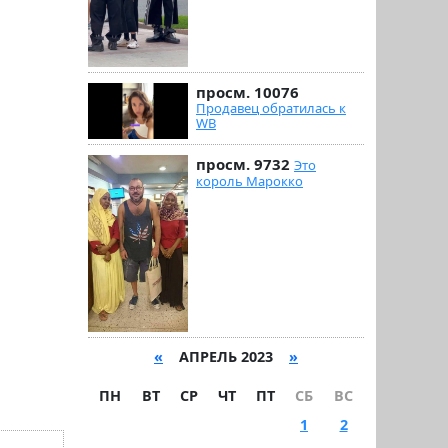
просм. 10076
Продавец обратилась к
WB
просм. 9732
Это
король Марокко
«
АПРЕЛЬ 2023
»
ПН
ВТ
СР
ЧТ
ПТ
СБ
ВС
1
2