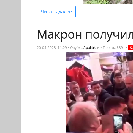
Читать далее
Макрон получил
20-04-2023, 11:09 • Опубл.:
Apolitikus
•
Просм.: 8391
•
К