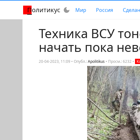
Политикус
dark_mode
Мир
Россия
Сделан
Техника ВСУ тон
начать пока не
20-04-2023, 11:09 • Опубл.:
Apolitikus
•
Просм.: 6232
•
К