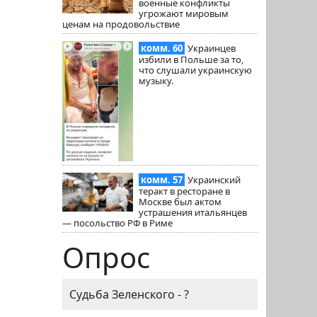
военные конфликты
угрожают мировым
ценам на продовольствие
комм. 60
Украинцев
избили в Польше за то,
что слушали украинскую
музыку.
комм. 57
Украинский
теракт в ресторане в
Москве был актом
устрашения итальянцев
— посольство РФ в Риме
Опрос
Судьба Зеленского - ?