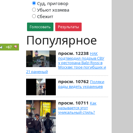
Суд, приговор
Убьют хозяева
Сбежит
Голосовать
Результаты
Популярное
+67
просм. 12238
НАК
подтвердил подрыв СВУ
у ресторана Balzi Rossi в
Москве: трое погибших и
21 раненый
просм. 10762
Поляки
рады видеть украинцев
просм. 10711
Как
называется этот
уникальный стиль?