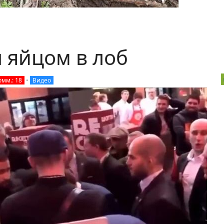
 яйцом в лоб
омм.: 18
•
Видео