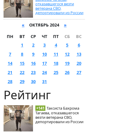
отказавшегося везти
ветерана СВО,
депортировали из России
«
ОКТЯБРЬ 2024
»
ПН
ВТ
СР
ЧТ
ПТ
СБ
ВС
1
2
3
4
5
6
7
8
9
10
11
12
13
14
15
16
17
18
19
20
21
22
23
24
25
26
27
28
29
30
31
Рейтинг
+141
Таксиста Бахрома
Тагаева, отказавшегося
везти ветерана СВО,
депортировали из России