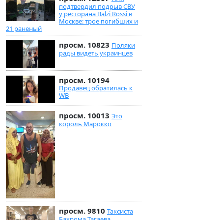
подтвердил подрыв СВУ
у ресторана Balzi Rossi в
Москве: трое погибших и
21 раненый
просм. 10823
Поляки
рады видеть украинцев
просм. 10194
Продавец обратилась к
WB
просм. 10013
Это
король Марокко
просм. 9810
Таксиста
Бахрома Тагаева,