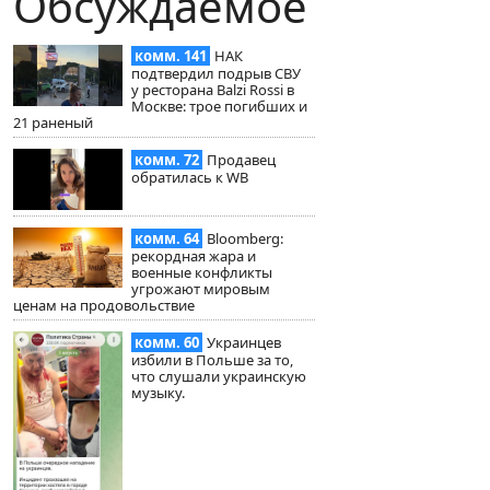
Обсуждаемое
комм. 141
НАК
подтвердил подрыв СВУ
у ресторана Balzi Rossi в
Москве: трое погибших и
21 раненый
комм. 72
Продавец
обратилась к WB
комм. 64
Bloomberg:
рекордная жара и
военные конфликты
угрожают мировым
ценам на продовольствие
комм. 60
Украинцев
избили в Польше за то,
что слушали украинскую
музыку.