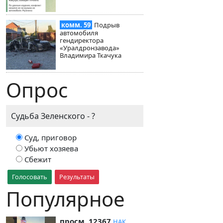
комм. 59
Подрыв
автомобиля
гендиректора
«Уралдронзавода»
Владимира Ткачука
Опрос
Судьба Зеленского - ?
Суд, приговор
Убьют хозяева
Сбежит
Голосовать
Результаты
Популярное
просм. 12367
НАК