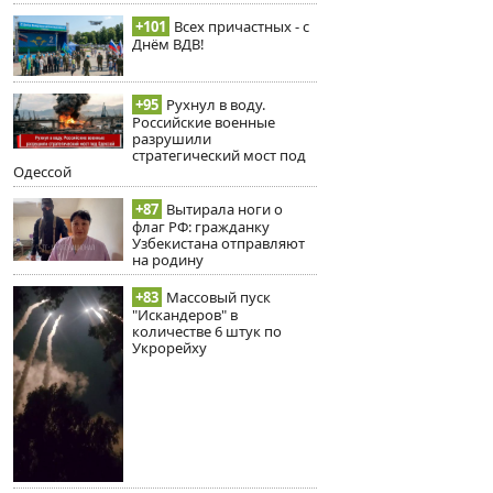
+101
Всех причастных - с
Днём ВДВ!
+95
Рухнул в воду.
Российские военные
разрушили
стратегический мост под
Одессой
+87
Вытирала ноги о
флаг РФ: гражданку
Узбекистана отправляют
на родину
+83
Массовый пуск
"Искандеров" в
количестве 6 штук по
Укрорейху