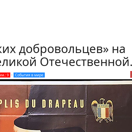
ких добровольцев» на
еликой Отечественной.
м.: 9
•
События в мире