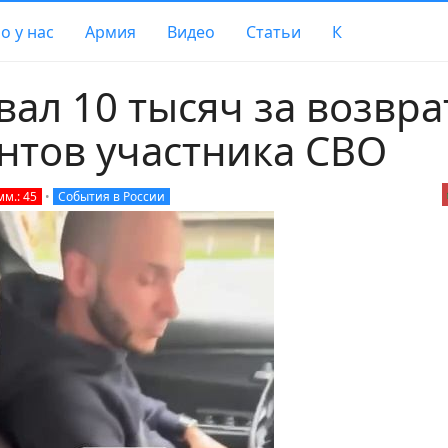
о у нас
Армия
Видео
Статьи
К
вал 10 тысяч за возвра
нтов участника СВО
мм.: 45
•
События в России