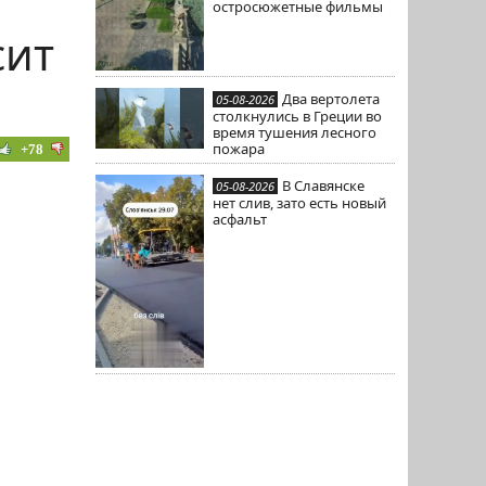
остросюжетные фильмы
сит
Два вертолета
05-08-2026
столкнулись в Греции во
время тушения лесного
пожара
+78
В Славянске
05-08-2026
нет слив, зато есть новый
асфальт