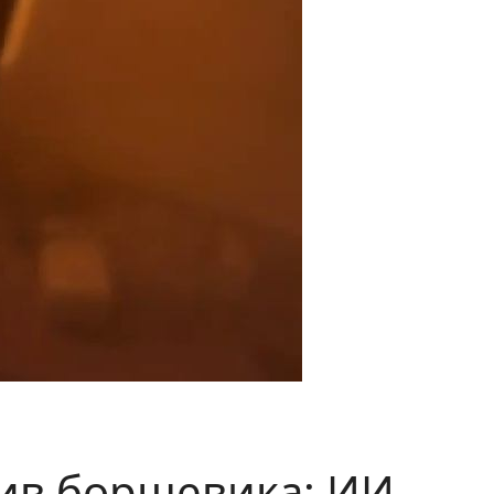
ив борщевика: ИИ