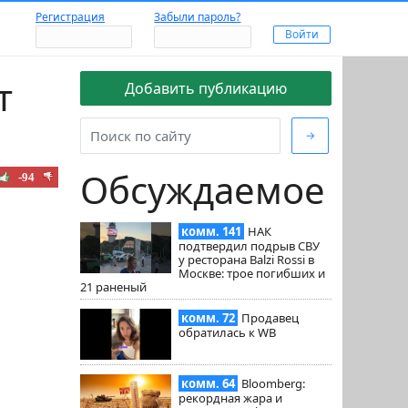
Регистрация
Забыли пароль?
т
Добавить публикацию
→
Обсуждаемое
-94
комм. 141
НАК
подтвердил подрыв СВУ
у ресторана Balzi Rossi в
Москве: трое погибших и
21 раненый
комм. 72
Продавец
обратилась к WB
комм. 64
Bloomberg:
рекордная жара и