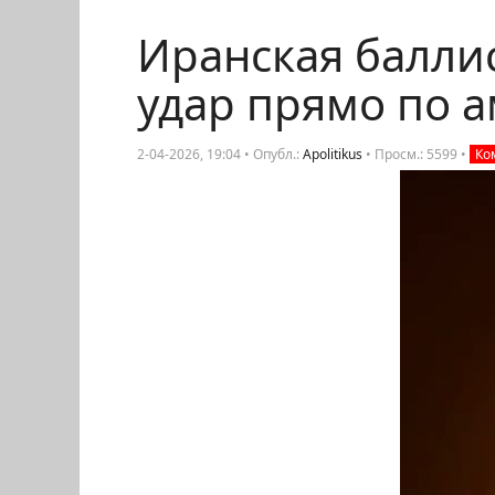
Иранская балли
удар прямо по 
2-04-2026, 19:04 • Опубл.:
Apolitikus
•
Просм.: 5599
•
Ком