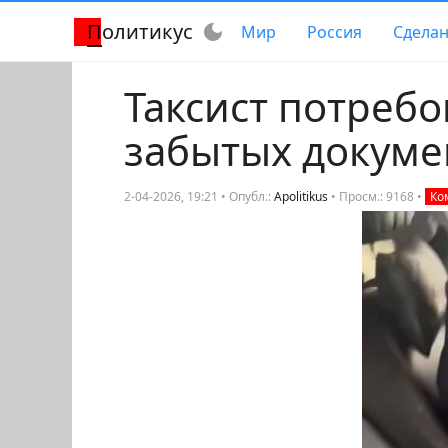
Политикус
dark_mode
Мир
Россия
Сделан
Таксист потребо
забытых докуме
2-04-2026, 19:21 • Опубл.:
Apolitikus
•
Просм.: 9168
•
Ко