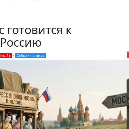
 готовится к
 Россию
мм.: 18
•
События в мире