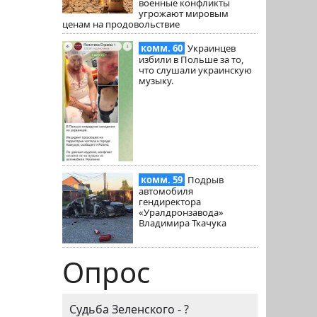
военные конфликты
угрожают мировым
ценам на продовольствие
комм. 60
Украинцев
избили в Польше за то,
что слушали украинскую
музыку.
комм. 59
Подрыв
автомобиля
гендиректора
«Уралдронзавода»
Владимира Ткачука
Опрос
Судьба Зеленского - ?