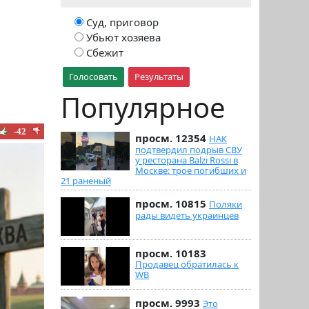
Суд, приговор
Убьют хозяева
Сбежит
Голосовать
Результаты
Популярное
-42
просм. 12354
НАК
подтвердил подрыв СВУ
у ресторана Balzi Rossi в
Москве: трое погибших и
21 раненый
просм. 10815
Поляки
рады видеть украинцев
просм. 10183
Продавец обратилась к
WB
просм. 9993
Это