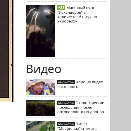
+83
Массовый пуск
"Искандеров" в
количестве 6 штук по
Укрорейху
Видео
Хорошо видео
06-08-2026
настоялось
Экологические
06-08-2026
последствия после
оптоволоконных дронов
Умеет
06-08-2026
"Мосфильм" снимать