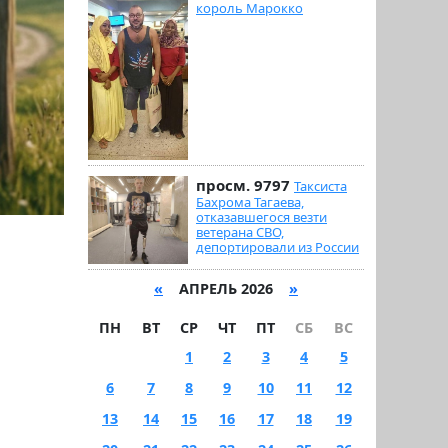
король Марокко
просм. 9797
Таксиста
Бахрома Тагаева,
отказавшегося везти
ветерана СВО,
депортировали из России
«
АПРЕЛЬ 2026
»
ПН
ВТ
СР
ЧТ
ПТ
СБ
ВС
1
2
3
4
5
6
7
8
9
10
11
12
13
14
15
16
17
18
19