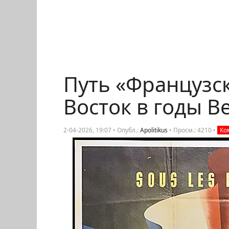
Путь «Французс
Восток в годы В
2-04-2026, 19:07 • Опубл.:
Apolitikus
•
Просм.: 4210
•
Ком