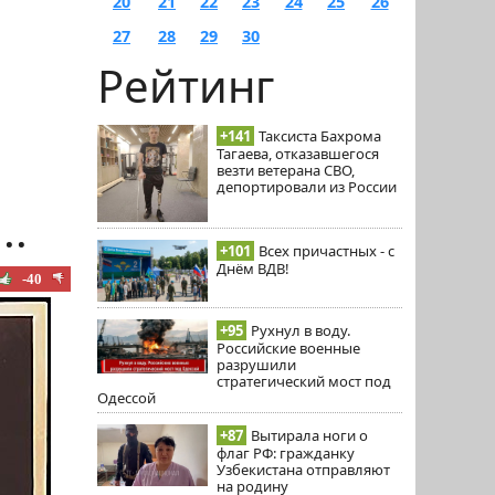
20
21
22
23
24
25
26
27
28
29
30
Рейтинг
+141
Таксиста Бахрома
Тагаева, отказавшегося
везти ветерана СВО,
депортировали из России
..
+101
Всех причастных - с
Днём ВДВ!
-40
+95
Рухнул в воду.
Российские военные
разрушили
стратегический мост под
Одессой
+87
Вытирала ноги о
флаг РФ: гражданку
Узбекистана отправляют
на родину