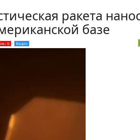
стическая ракета нано
американской базе
м.: 6
•
Видео