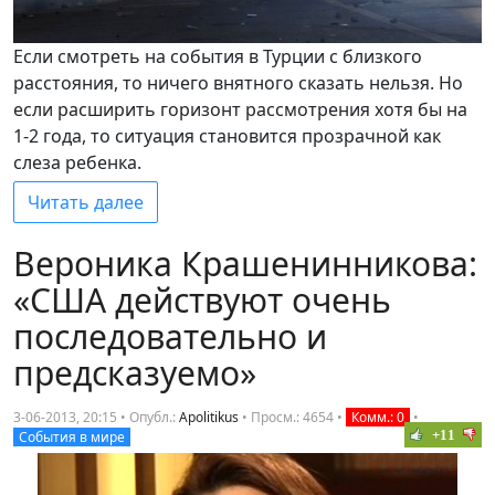
Если смотреть на события в Турции с близкого
расстояния, то ничего внятного сказать нельзя. Но
если расширить горизонт рассмотрения хотя бы на
1-2 года, то ситуация становится прозрачной как
слеза ребенка.
Читать далее
Вероника Крашенинникова:
«США действуют очень
последовательно и
предсказуемо»
3-06-2013, 20:15 • Опубл.:
Apolitikus
•
Просм.: 4654
•
Комм.: 0
•
+11
События в мире