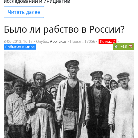
исследований и инициатив
Читать далее
Было ли рабство в России?
3-06-2013, 16:17 • Опубл.:
Apolitikus
•
Просм.: 17056
•
Комм.: 2
•
+18
События в мире