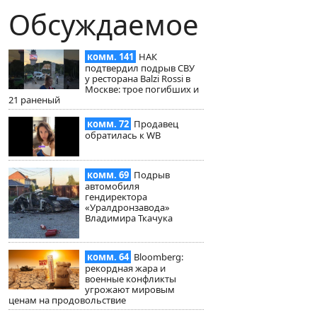
Обсуждаемое
комм. 141
НАК
подтвердил подрыв СВУ
у ресторана Balzi Rossi в
Москве: трое погибших и
21 раненый
комм. 72
Продавец
обратилась к WB
комм. 69
Подрыв
автомобиля
гендиректора
«Уралдронзавода»
Владимира Ткачука
комм. 64
Bloomberg:
рекордная жара и
военные конфликты
угрожают мировым
ценам на продовольствие