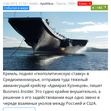
3-06-2013, 21:10 • Опубл.:
Apolitikus
•
Просм.: 7909
•
Комм.: 4
•
+42
События в мире
Кремль поднял «геополитическую ставку» в
Средиземноморье, отправив туда тяжелый
авианесущий крейсер «Адмирал Кузнецов», пишет
Business Insider. Это судно крайне внушительно, а
решение о его задействовании еще одно звено в
череде взаимных уколов между Россией и США.