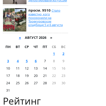
депортировали из России
просм. 9510
Стало
известно, кого
похоронили на
Троекуровском
кладбище 5 и 6 августа
«
АВГУСТ 2026 »
ПН
ВТ
СР
ЧТ
ПТ
СБ
ВС
1
2
3
4
5
6
7
8
9
10
11
12
13
14
15
16
17
18
19
20
21
22
23
24
25
26
27
28
29
30
31
Рейтинг