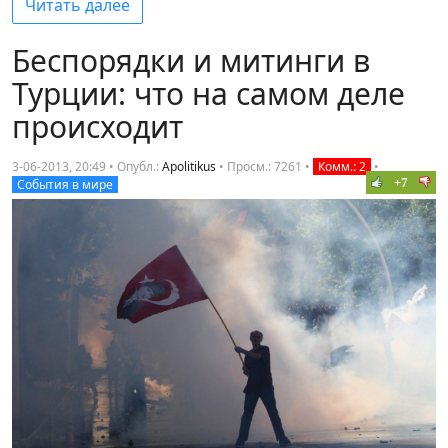
Читать далее
Беспорядки и митинги в
Турции: что на самом деле
происходит
3-06-2013, 20:49 • Опубл.:
Apolitikus
•
Просм.: 7261
•
Комм.: 2
•
+7
События в мире