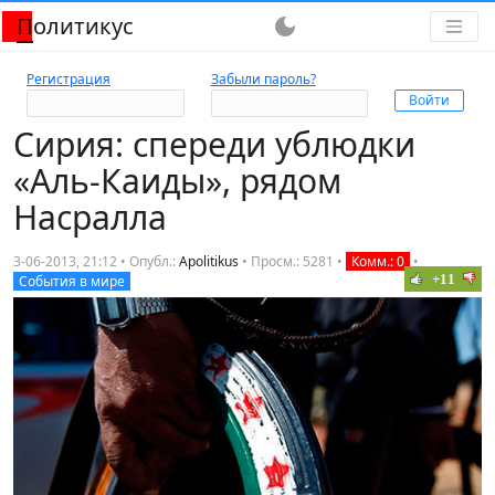
Политикус
dark_mode
Регистрация
Забыли пароль?
Сирия: спереди ублюдки
«Аль-Каиды», рядом
Насралла
3-06-2013, 21:12 • Опубл.:
Apolitikus
•
Просм.: 5281
•
Комм.: 0
•
+11
События в мире