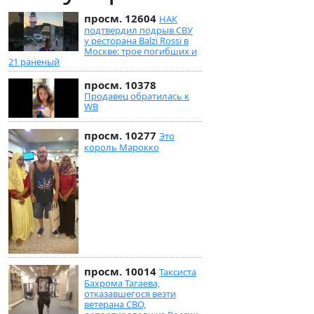
просм. 12604
НАК
подтвердил подрыв СВУ
у ресторана Balzi Rossi в
Москве: трое погибших и
21 раненый
просм. 10378
Продавец обратилась к
WB
просм. 10277
Это
король Марокко
просм. 10014
Таксиста
Бахрома Тагаева,
отказавшегося везти
ветерана СВО,