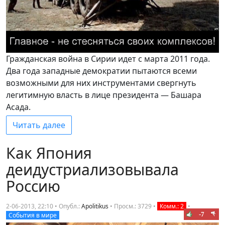
Гражданская война в Сирии идет с марта 2011 года.
Два года западные демократии пытаются всеми
возможными для них инструментами свергнуть
легитимную власть в лице президента — Башара
Асада.
Читать далее
Как Япония
деидустриализовывала
Россию
2-06-2013, 22:10 • Опубл.:
Apolitikus
•
Просм.: 3729
•
Комм.: 2
•
-7
События в мире