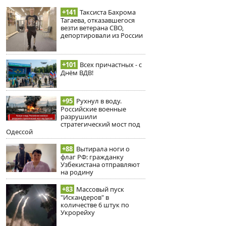
+141
Таксиста Бахрома
Тагаева, отказавшегося
везти ветерана СВО,
депортировали из России
+101
Всех причастных - с
Днём ВДВ!
+95
Рухнул в воду.
Российские военные
разрушили
стратегический мост под
Одессой
+88
Вытирала ноги о
флаг РФ: гражданку
Узбекистана отправляют
на родину
+83
Массовый пуск
"Искандеров" в
количестве 6 штук по
Укрорейху