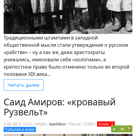
Традиционными штампами в западной
общественной мысли стали утверждения о русском
«рабстве» – ну а как же, даже аристократы
унижались, именовали себя «холопами», а
крепостное право было отменено только во второй
половине XIX века…
Читать далее
Саид Амиров: «кровавый
Рузвельт»
3-06-2013, 16:01 • Опубл.:
Apolitikus
•
Просм.: 12295
•
Комм.: 2
•
+8
События в мире