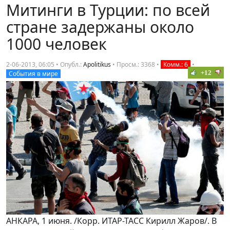
Митинги в Турции: по всей
стране задержаны около
1000 человек
2-06-2013, 06:05 • Опубл.:
Apolitikus
•
Просм.: 3368
•
Комм.: 6
•
+12
События в мире
АНКАРА, 1 июня. /Корр. ИТАР-ТАСС Кирилл Жаров/. В