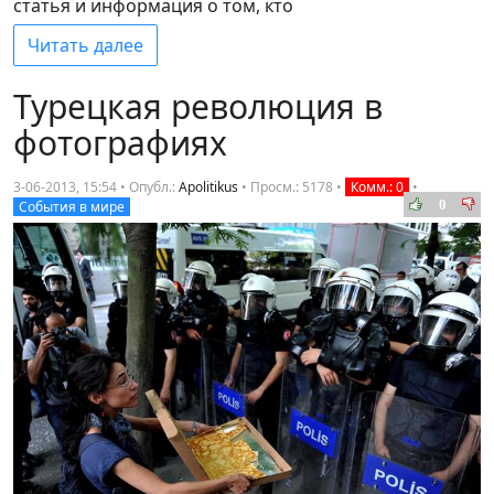
статья и информация о том, кто
Читать далее
Турецкая революция в
фотографиях
3-06-2013, 15:54 • Опубл.:
Apolitikus
•
Просм.: 5178
•
Комм.: 0
•
0
События в мире