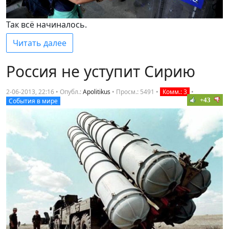
Так всё начиналось.
Читать далее
Россия не уступит Сирию
2-06-2013, 22:16 • Опубл.:
Apolitikus
•
Просм.: 5491
•
Комм.: 3
•
+43
События в мире