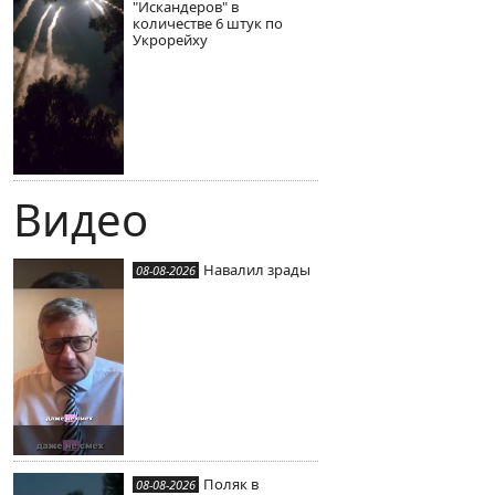
"Искандеров" в
количестве 6 штук по
Укрорейху
Видео
Навалил зрады
08-08-2026
Поляк в
08-08-2026