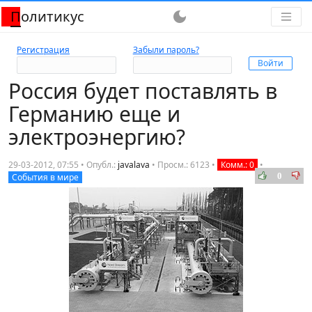
Политикус
dark_mode
Регистрация
Забыли пароль?
Россия будет поставлять в
Германию еще и
электроэнергию?
29-03-2012, 07:55 • Опубл.:
javalava
•
Просм.: 6123
•
Комм.: 0
•
0
События в мире