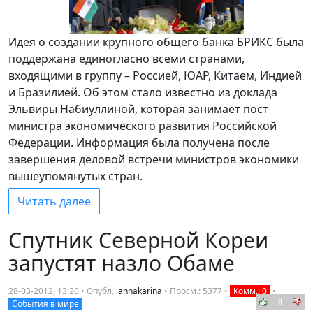
Идея о создании крупного общего банка БРИКС была
поддержана единогласно всеми странами,
входящими в группу – Россией, ЮАР, Китаем, Индией
и Бразилией. Об этом стало известно из доклада
Эльвиры Набиуллиной, которая занимает пост
министра экономического развития Российской
Федерации. Информация была получена после
завершения деловой встречи министров экономики
вышеупомянутых стран.
Читать далее
Спутник Северной Кореи
запустят назло Обаме
28-03-2012, 13:20 • Опубл.:
annakarina
•
Просм.: 5377
•
Комм.: 0
•
0
События в мире