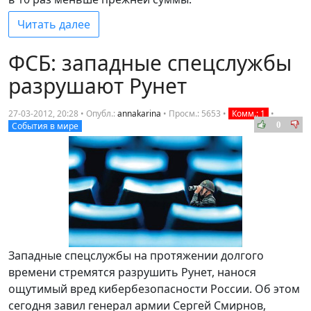
Читать далее
ФСБ: западные спецслужбы
разрушают Рунет
27-03-2012, 20:28 • Опубл.:
annakarina
•
Просм.: 5653
•
Комм.: 1
•
0
События в мире
Западные спецслужбы на протяжении долгого
времени стремятся разрушить Рунет, нанося
ощутимый вред кибербезопасности России. Об этом
сегодня завил генерал армии Сергей Смирнов,