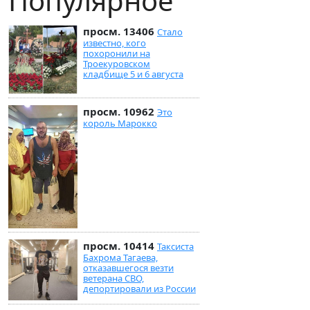
Популярное
просм. 13406
Стало
известно, кого
похоронили на
Троекуровском
кладбище 5 и 6 августа
просм. 10962
Это
король Марокко
просм. 10414
Таксиста
Бахрома Тагаева,
отказавшегося везти
ветерана СВО,
депортировали из России