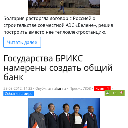
Болгария расторгла договор с Россией о
строительстве совместной АЭС «Белене», решив
построить вместо нее теплоэлектростанцию.
Читать далее
Государства БРИКС
намерены создать общий
банк
28-03-2012, 14:22 • Опубл.:
annakarina
•
Просм.: 7858
•
Комм.: 1
•
+3
События в мире