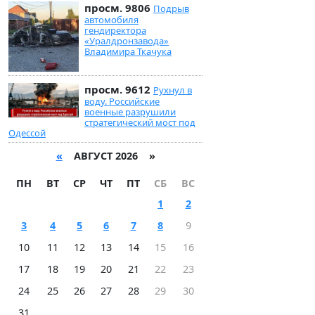
просм. 9806
Подрыв
автомобиля
гендиректора
«Уралдронзавода»
Владимира Ткачука
просм. 9612
Рухнул в
воду. Российские
военные разрушили
стратегический мост под
Одессой
«
АВГУСТ 2026 »
ПН
ВТ
СР
ЧТ
ПТ
СБ
ВС
1
2
3
4
5
6
7
8
9
10
11
12
13
14
15
16
17
18
19
20
21
22
23
24
25
26
27
28
29
30
31