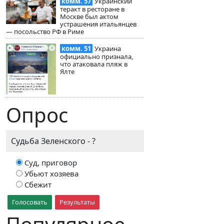
комм. 57
Украинский
теракт в ресторане в
Москве был актом
устрашения итальянцев
— посольство РФ в Риме
комм. 51
Украина
официально признала,
что атаковала пляж в
Ялте
Опрос
Судьба Зеленского - ?
Суд, приговор
Убьют хозяева
Сбежит
Голосовать
Результаты