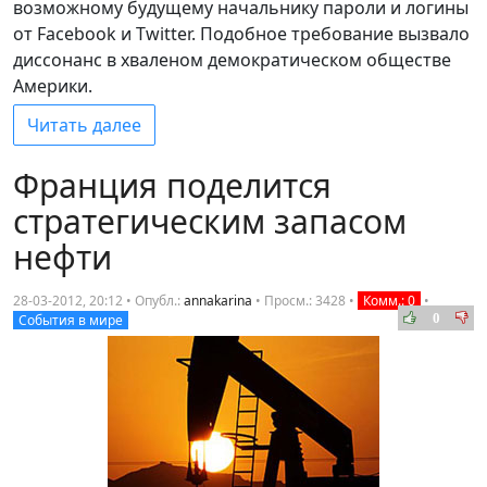
возможному будущему начальнику пароли и логины
от Facebook и Twitter. Подобное требование вызвало
диссонанс в хваленом демократическом обществе
Америки.
Читать далее
Франция поделится
стратегическим запасом
нефти
28-03-2012, 20:12 • Опубл.:
annakarina
•
Просм.: 3428
•
Комм.: 0
•
0
События в мире