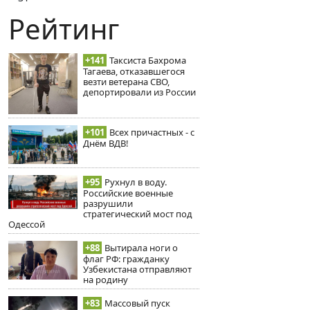
Рейтинг
+141
Таксиста Бахрома
Тагаева, отказавшегося
везти ветерана СВО,
депортировали из России
+101
Всех причастных - с
Днём ВДВ!
+95
Рухнул в воду.
Российские военные
разрушили
стратегический мост под
Одессой
+88
Вытирала ноги о
флаг РФ: гражданку
Узбекистана отправляют
на родину
+83
Массовый пуск