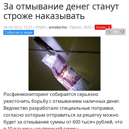
За отмывание денег станут
строже наказывать
28-03-2012, 12:21 • Опубл.:
annakarina
•
Просм.: 3635
•
Комм.: 0
•
0
События в мире
Росфинмониторинг собирается серьезно
ужесточить борьбу с отмыванием наличных денег.
Ведомство разработало специальные поправки,
согласно которым отправиться за решетку можно
будет за отмывание суммы от 600 тысяч рублей, что
в 10 раз меньше прежней суммы.