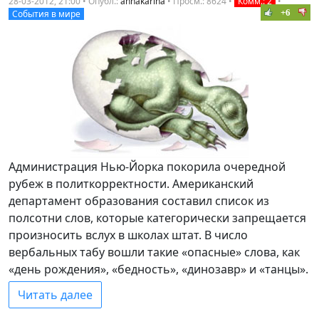
28-03-2012, 21:00 • Опубл.:
annakarina
•
Просм.: 8624
•
Комм.: 2
•
+6
События в мире
Администрация Нью-Йорка покорила очередной
рубеж в политкорректности. Американский
департамент образования составил список из
полсотни слов, которые категорически запрещается
произносить вслух в школах штат. В число
вербальных табу вошли такие «опасные» слова, как
«день рождения», «бедность», «динозавр» и «танцы».
Читать далее