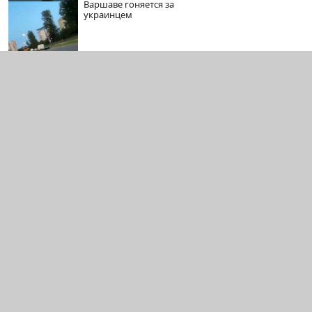
Варшаве гоняется за
украинцем
Видео с
07-08-2026
укроБЭКа в Ялте
Василий
07-08-2026
«Пельмень» Камоцкий
нокаутировал поляка
Давида Залевского
07-08-2026
Северокорейские
братушки на одном из
российских полигонов
Стат
Полит. конф.
Связь