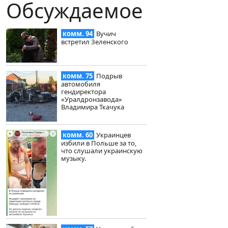
Обсуждаемое
комм. 94
Вучич
встретил Зеленского
комм. 75
Подрыв
автомобиля
гендиректора
«Уралдронзавода»
Владимира Ткачука
комм. 60
Украинцев
избили в Польше за то,
что слушали украинскую
музыку.