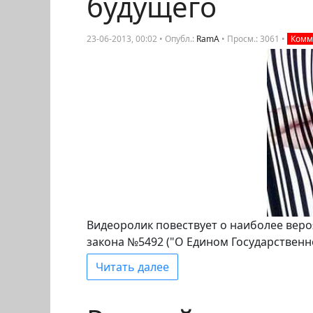
будущего
23-06-2013, 00:02 • Опубл.:
RamA
•
Просм.: 3061
•
Комм.
Видеоролик повествует о наиболее веро
закона №5492 ("О Едином Государствен
Читать далее