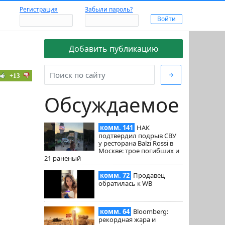
Регистрация
Забыли пароль?
Добавить публикацию
→
+13
Обсуждаемое
комм. 141
НАК
подтвердил подрыв СВУ
у ресторана Balzi Rossi в
Москве: трое погибших и
21 раненый
комм. 72
Продавец
обратилась к WB
комм. 64
Bloomberg:
рекордная жара и