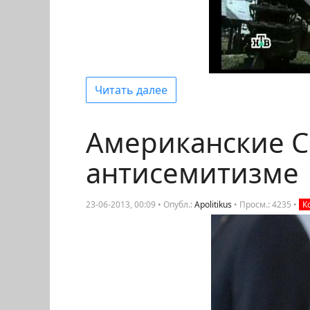
Читать далее
Американские С
антисемитизме
23-06-2013, 00:09 • Опубл.:
Apolitikus
•
Просм.: 4235
•
К