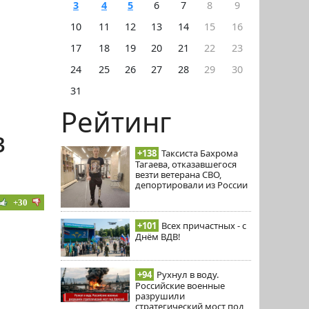
3
4
5
6
7
8
9
10
11
12
13
14
15
16
17
18
19
20
21
22
23
24
25
26
27
28
29
30
31
Рейтинг
в
+138
Таксиста Бахрома
Тагаева, отказавшегося
везти ветерана СВО,
депортировали из России
+30
+101
Всех причастных - с
Днём ВДВ!
+94
Рухнул в воду.
Российские военные
разрушили
стратегический мост под