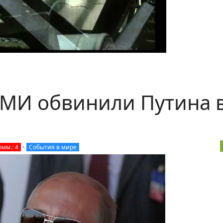
МИ обвинили Путина 
омм.: 4
•
События в мире