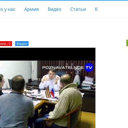
о у нас
Армия
Видео
Статьи
К
омм.: 0
•
Видео