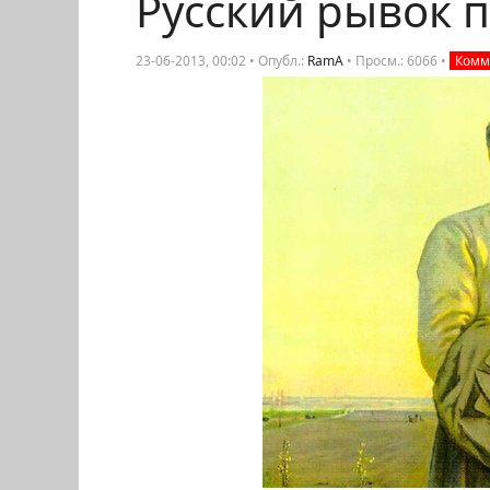
Русский рывок 
23-06-2013, 00:02 • Опубл.:
RamA
•
Просм.: 6066
•
Комм.