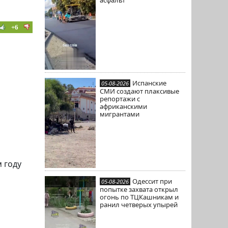
+6
Испанские
05-08-2026
СМИ создают плаксивые
репортажи с
африканскими
мигрантами
 году
Одессит при
05-08-2026
попытке захвата открыл
огонь по ТЦКашникам и
ранил четверых упырей