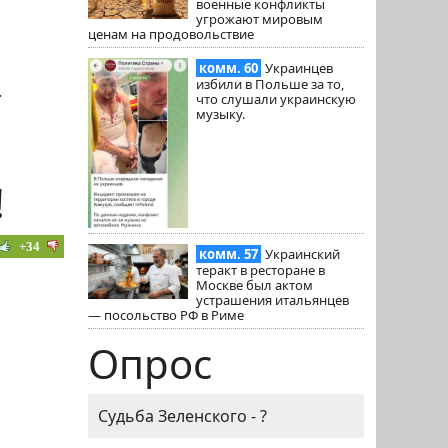
военные конфликты
угрожают мировым
ценам на продовольствие
комм. 60
Украинцев
избили в Польше за то,
.
что слушали украинскую
музыку.
!
+34
комм. 57
Украинский
теракт в ресторане в
Москве был актом
устрашения итальянцев
— посольство РФ в Риме
Опрос
Судьба Зеленского - ?