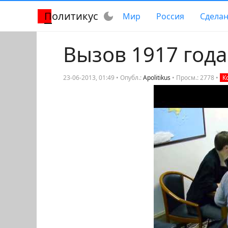
Политикус
dark_mode
Мир
Россия
Сделан
Вызов 1917 года
23-06-2013, 01:49 • Опубл.:
Apolitikus
•
Просм.: 2778
•
К