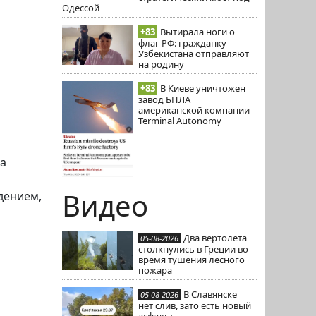
Одессой
+83
Вытирала ноги о
флаг РФ: гражданку
Узбекистана отправляют
на родину
+83
В Киеве уничтожен
завод БПЛА
американской компании
Terminal Autonomy
ра
Видео
дением,
Два вертолета
05-08-2026
столкнулись в Греции во
время тушения лесного
пожара
В Славянске
05-08-2026
нет слив, зато есть новый
асфальт