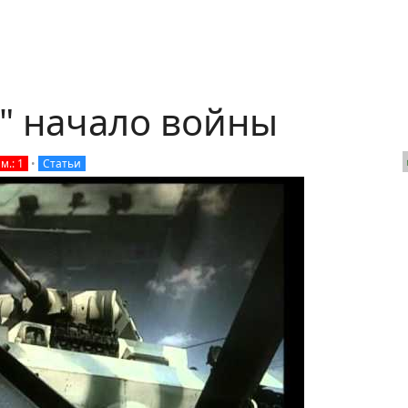
" начало войны
м.: 1
•
Статьи