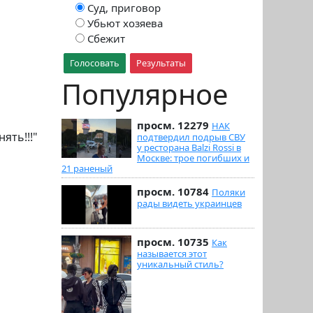
Суд, приговор
Убьют хозяева
Сбежит
Голосовать
Результаты
Популярное
просм. 12279
НАК
ять!!!"
подтвердил подрыв СВУ
у ресторана Balzi Rossi в
Москве: трое погибших и
21 раненый
просм. 10784
Поляки
рады видеть украинцев
просм. 10735
Как
называется этот
уникальный стиль?