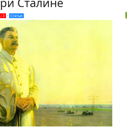
при Сталине
: 3
•
Статьи