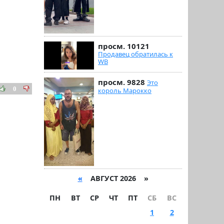
просм. 10121
Продавец обратилась к
WB
просм. 9828
Это
0
король Марокко
«
АВГУСТ 2026 »
ПН
ВТ
СР
ЧТ
ПТ
СБ
ВС
1
2