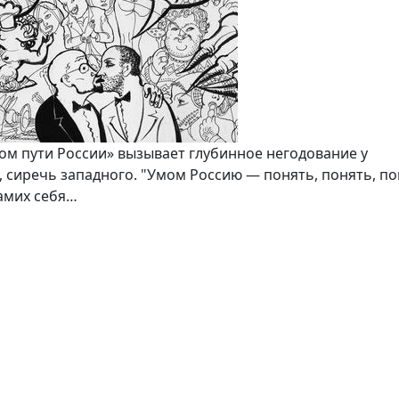
ом пути России» вызывает глубинное негодова­ние у
сиречь западного. "Умом Россию — понять, понять, пон
амих се­бя…