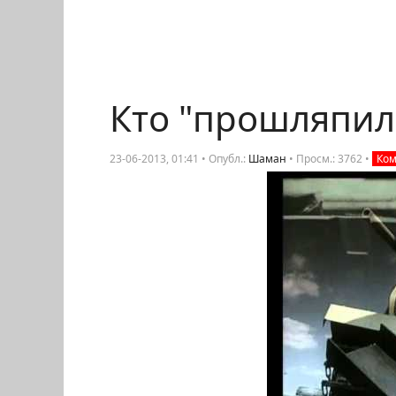
Кто "прошляпил
23-06-2013, 01:41 • Опубл.:
Шаман
•
Просм.: 3762
•
Ком