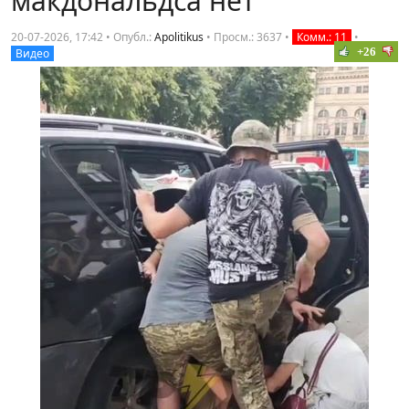
макдональдса нет
20-07-2026, 17:42 • Опубл.:
Apolitikus
•
Просм.: 3637
•
Комм.: 11
•
+26
Видео