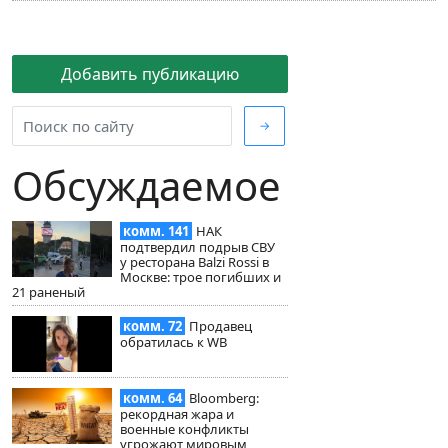
Добавить публикацию
→
Обсуждаемое
комм. 141
НАК
подтвердил подрыв СВУ
у ресторана Balzi Rossi в
Москве: трое погибших и
21 раненый
комм. 72
Продавец
обратилась к WB
комм. 64
Bloomberg:
рекордная жара и
военные конфликты
угрожают мировым