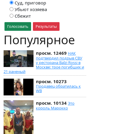
Суд, приговор
Убьют хозяева
Сбежит
Голосовать
Результаты
Популярное
просм. 12469
НАК
подтвердил подрыв СВУ
у ресторана Balzi Rossi в
Москве: трое погибших и
21 раненый
просм. 10273
Продавец обратилась к
WB
просм. 10134
Это
король Марокко