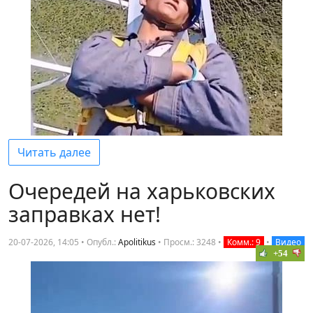
Читать далее
Очередей на харьковских
заправках нет!
20-07-2026, 14:05 • Опубл.:
Apolitikus
•
Просм.: 3248
•
Комм.: 9
•
Видео
+54