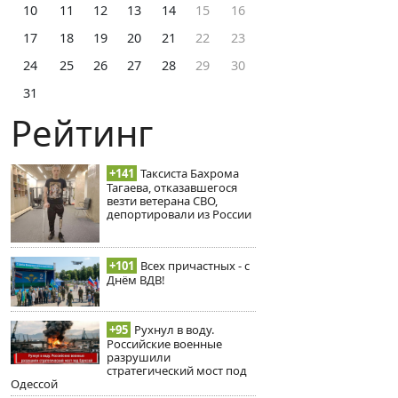
10
11
12
13
14
15
16
17
18
19
20
21
22
23
24
25
26
27
28
29
30
31
Рейтинг
+141
Таксиста Бахрома
Тагаева, отказавшегося
везти ветерана СВО,
депортировали из России
+101
Всех причастных - с
Днём ВДВ!
+95
Рухнул в воду.
Российские военные
разрушили
стратегический мост под
Одессой