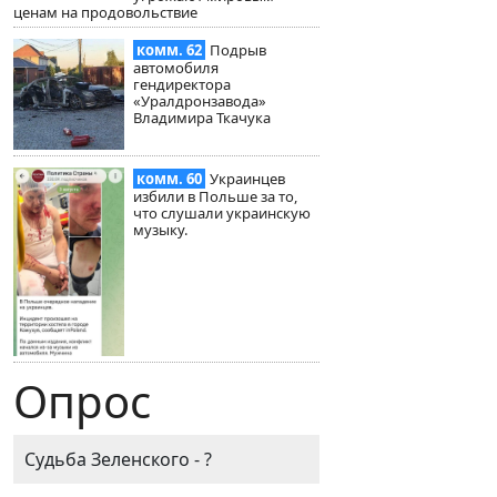
ценам на продовольствие
комм. 62
Подрыв
автомобиля
гендиректора
«Уралдронзавода»
Владимира Ткачука
комм. 60
Украинцев
избили в Польше за то,
что слушали украинскую
музыку.
Опрос
Судьба Зеленского - ?