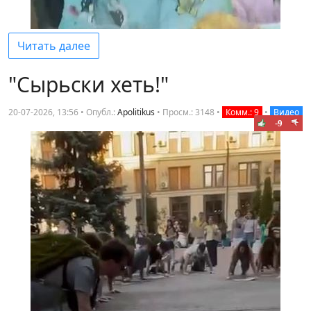
Читать далее
"Сырьски хеть!"
20-07-2026, 13:56 • Опубл.:
Apolitikus
•
Просм.: 3148
•
Комм.: 9
•
Видео
-9