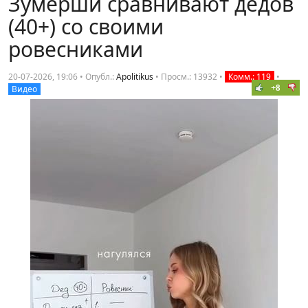
Зумерши сравнивают дедов
(40+) со своими
ровесниками
20-07-2026, 19:06 • Опубл.:
Apolitikus
•
Просм.: 13932
•
Комм.: 119
•
+8
Видео