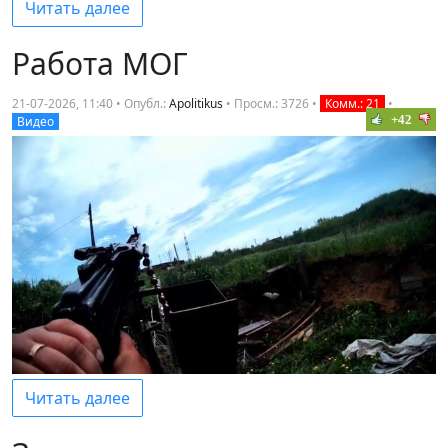
Читать далее
Работа МОГ
21-07-2026, 11:40 • Опубл.:
Apolitikus
•
Просм.: 3726
•
Комм.: 21
•
+42
Видео
Читать далее