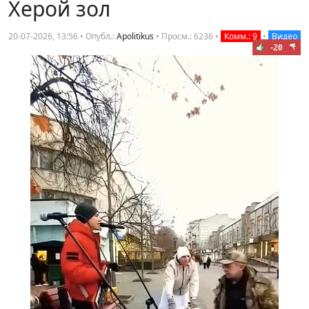
Херой зол
20-07-2026, 13:56 • Опубл.:
Apolitikus
•
Просм.: 6236
•
Комм.: 9
•
Видео
-20