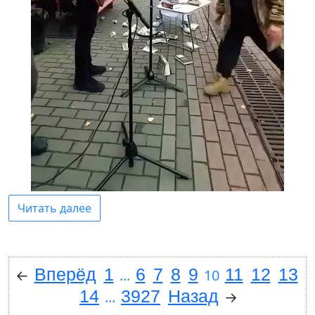
Читать далее
Вперёд
1
6
7
8
9
11
12
13
←
...
10
14
3927
Назад
...
→