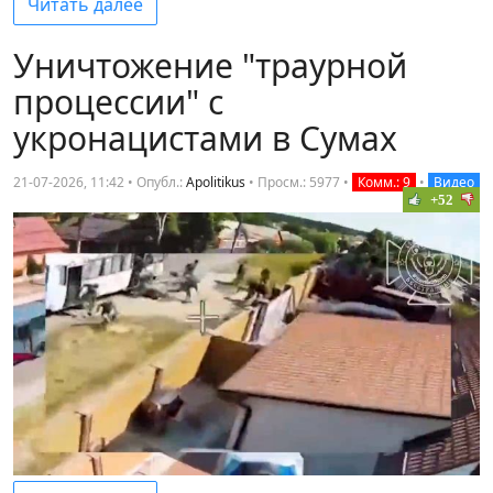
Читать далее
Уничтожение "траурной
процессии" с
укронацистами в Сумах
21-07-2026, 11:42 • Опубл.:
Apolitikus
•
Просм.: 5977
•
Комм.: 9
•
Видео
+52