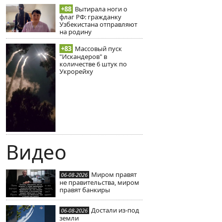
+88
Вытирала ноги о
флаг РФ: гражданку
Узбекистана отправляют
на родину
+83
Массовый пуск
"Искандеров" в
количестве 6 штук по
Укрорейху
Видео
Миром правят
06-08-2026
не правительства, миром
правят банкиры
Достали из-под
06-08-2026
земли