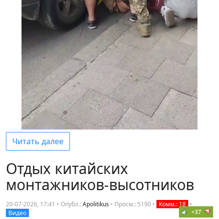
Читать далее
Отдых китайских
монтажников-высотников
20-07-2026, 17:41 • Опубл.:
Apolitikus
•
Просм.: 5190
•
Комм.: 18
•
+37
Видео