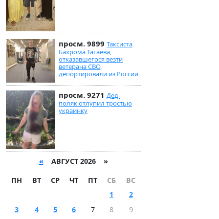
просм. 9899
Таксиста
Бахрома Тагаева,
отказавшегося везти
ветерана СВО,
депортировали из России
просм. 9271
Дед-
поляк отлупил тростью
украинку
«
АВГУСТ 2026 »
ПН
ВТ
СР
ЧТ
ПТ
СБ
ВС
1
2
3
4
5
6
7
8
9