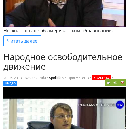
Несколько слов об американском образовании.
Читать далее
Народное освободительное
движение
20-05-2013, 04:30 • Опубл.:
Apolitikus
•
Просм.: 3913
•
Комм.: 14
•
+9
Видео