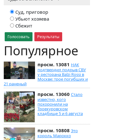
Суд, приговор
Убьют хозяева
Сбежит
Голосовать
Результаты
Популярное
просм. 13081
НАК
подтвердил подрыв СВУ
у ресторана Balzi Rossi в
Москве: трое погибших и
21 раненый
просм. 13060
Стало
известно, кого
похоронили на
Троекуровском
кладбище 5 и 6 августа
просм. 10808
Это
король Марокко