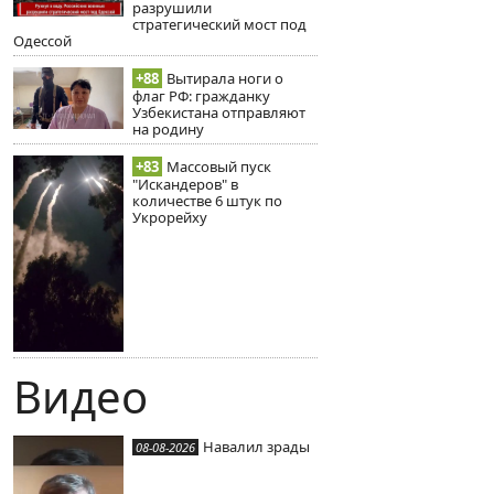
разрушили
стратегический мост под
Одессой
+88
Вытирала ноги о
флаг РФ: гражданку
Узбекистана отправляют
на родину
+83
Массовый пуск
"Искандеров" в
количестве 6 штук по
Укрорейху
Видео
Навалил зрады
08-08-2026