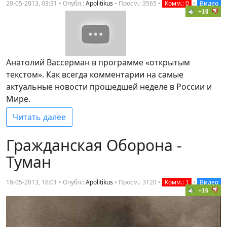
20-05-2013, 03:31 • Опубл.:
Apolitikus
•
Просм.: 3565
•
Комм.: 0
•
Видео
+10
Анатолий Вассерман в программе «открытым
текстом». Как всегда комментарии на самые
актуальные новости прошедшей неделе в России и
Мире.
Читать далее
Гражданская Оборона -
Туман
18-05-2013, 16:01 • Опубл.:
Apolitikus
•
Просм.: 3120
•
Комм.: 1
•
Видео
+16