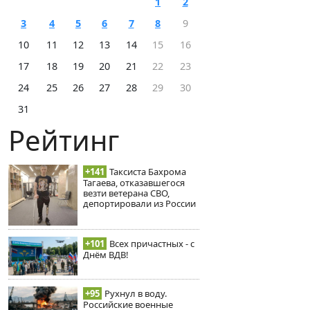
1
2
3
4
5
6
7
8
9
10
11
12
13
14
15
16
17
18
19
20
21
22
23
24
25
26
27
28
29
30
31
Рейтинг
+141
Таксиста Бахрома
Тагаева, отказавшегося
везти ветерана СВО,
депортировали из России
+101
Всех причастных - с
Днём ВДВ!
+95
Рухнул в воду.
Российские военные