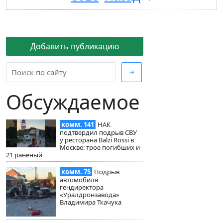
Добавить публикацию
→
Обсуждаемое
комм. 141
НАК
подтвердил подрыв СВУ
у ресторана Balzi Rossi в
Москве: трое погибших и
21 раненый
комм. 75
Подрыв
автомобиля
гендиректора
«Уралдронзавода»
Владимира Ткачука