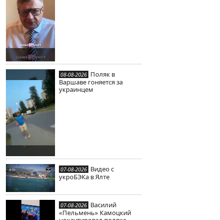
Поляк в
08-08-2026
Варшаве гоняется за
украинцем
Видео с
07-08-2026
укроБЭКа в Ялте
Василий
07-08-2026
«Пельмень» Камоцкий
нокаутировал поляка