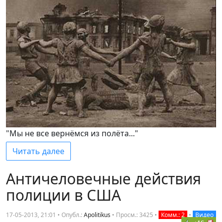
"Мы не все вернёмся из полёта..."
Читать далее
Античеловечные действия
полиции в США
17-05-2013, 21:01 • Опубл.:
Apolitikus
•
Просм.: 3425
•
Комм.: 2
•
Видео