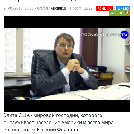
21-05-2013, 05:08 • Опубл.:
Apolitikus
•
Просм.: 2382
•
Комм.: 0
•
Видео
+8
Элита США - мировой господин, которого
обслуживает население Америки и всего мира.
Рассказывает Евгений Фёдоров.