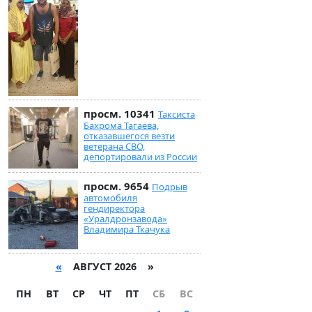
просм. 10341
Таксиста
Бахрома Тагаева,
отказавшегося везти
ветерана СВО,
депортировали из России
просм. 9654
Подрыв
автомобиля
гендиректора
«Уралдронзавода»
Владимира Ткачука
«
АВГУСТ 2026 »
ПН
ВТ
СР
ЧТ
ПТ
СБ
ВС