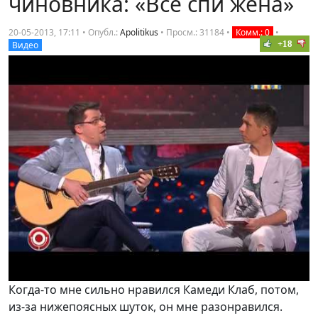
чиновника: «Все спи жена»
20-05-2013, 17:11 • Опубл.:
Apolitikus
•
Просм.: 31184
•
Комм.: 0
•
+18
Видео
Когда-то мне сильно нравился Камеди Клаб, потом,
из-за нижепоясных шуток, он мне разонравился.