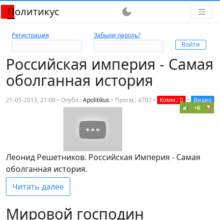
Политикус
dark_mode
Регистрация
Забыли пароль?
Российская империя - Самая
оболганная история
21-05-2013, 21:08 • Опубл.:
Apolitikus
•
Просм.: 4707
•
Комм.: 0
•
Видео
+6
Леонид Решетников. Российская Империя - Самая
оболганная история.
Читать далее
Мировой господин