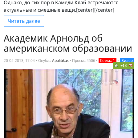
Однако, до сих пор в Камеди Клаб встречаются
актуальные и смешные вещи.[center][/center]
Читать далее
Академик Арнольд об
американском образовании
20-05-2013, 17:04 • Опубл.:
Apolitikus
•
Просм.: 4506
•
Комм.: 1
•
Видео
+13