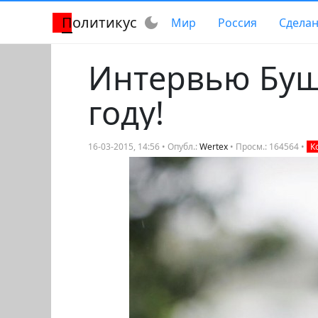
Политикус
dark_mode
Мир
Россия
Сделан
Интервью Буш
году!
16-03-2015, 14:56 • Опубл.:
Wertex
• Просм.: 164564 •
К