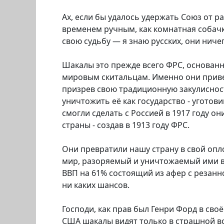
Ах, если бы удалось удержать Союз от ра
временем ручным, как комнатная собачк
свою судьбу — я знаю русских, они ничег
Шакалы это прежде всего ФРС, основан
мировым скитальцам. Именно они привел
призрев свою традиционную закулисност
уничтожить её как государство - уготов
смогли сделать с Россией в 1917 году он
страны - создав в 1913 году ФРС.
Они превратили нашу страну в свой опло
мир, разоряемый и уничтожаемый ими в
ВВП на 61% состоящий из афер с резанн
ни каких шансов.
Господи, как прав был Генри Форд в сво
США шакалы видят только в страшной во