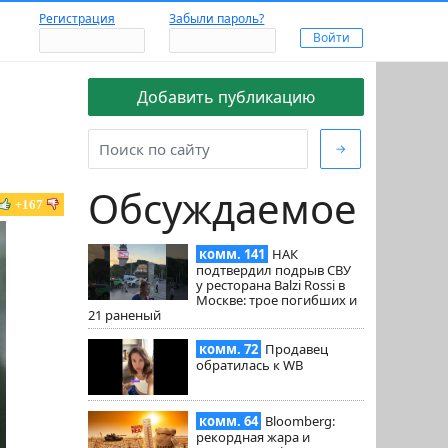
Регистрация
Забыли пароль?
Добавить публикацию
→
Обсуждаемое
+167
комм. 141
НАК
подтвердил подрыв СВУ
у ресторана Balzi Rossi в
Москве: трое погибших и
21 раненый
комм. 72
Продавец
обратилась к WB
комм. 64
Bloomberg:
рекордная жара и