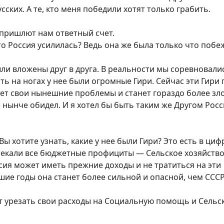
сских. А те, кто меня победили хотят только грабить.
ь пришлют нам ответный счет.
то Россия усилилась? Ведь она же была только что поб
ли вложены друг в друга. В реальности мы соревновали
сть на ногах у нее были огромные Гири. Сейчас эти Гири
ет свои нынешние проблемы и станет гораздо более зл
е нынче обидел. И я хотел бы быть таким же Другом Росс
ы хотите узнать, какие у нее были Гири? Это есть в циф
текали все бюджетные профициты — Сельское хозяйство
ия может иметь прежние доходы и не тратиться на эти
ие годы она станет более сильной и опасной, чем СССР
т урезать свои расходы на Социальную помощь и Сельс