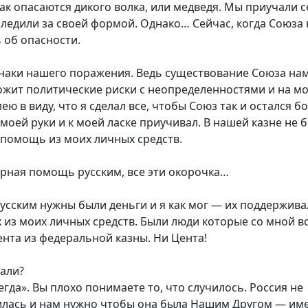
ак опасаются дикого волка, или медведя. Мы приучали с
следили за своей формой. Однако… Сейчас, когда Союза 
 об опасности.
наки нашего поражения. Ведь существование Союза на
ожит политические риски с неопределенностями и на м
ею в виду, что я сделал все, чтобы Союз так и остался 
моей руки и к моей ласке приучивал. В нашей казне не 
 помощь из моих личных средств.
итарная помощь русским, все эти окорочка…
 Русским нужны были деньги и я как мог — их поддержива
х из моих личных средств. Были люди которые со мной в
ента из федеральной казны. Ни Цента!
лали?
егда». Вы плохо понимаете то, что случилось. Россия не
илась и нам нужно чтобы она была Нашим Другом — им