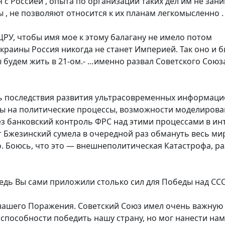
 с Россией , опыта по организации таких дел им не зани
, не позволяют относится к их планам легкомысленно .
ЦРУ, чтобы имя мое к этому балагану не имело потом
краины Россия никогда не станет Империей. Так оно и б
мы будем жить в 21-ом.- …именно развал Советского Союз
ть последствия развития ультрасовременных информац
ссы на политические процессы, возможности моделиров
з банковский контроль ФРС над этими процессами в ин
 Бжезинский сумела в очередной раз обмануть весь мир
о. Боюсь, что это — внешнеполитическая Катастрофа, р
Ведь Вы сами приложили столько сил для Победы над СС
ля нашего Поражения. Советский Союз имел очень важную
 способности победить нашу страну, но мог нанести на