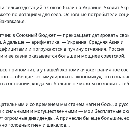
ели сельхоздотаций в Союзе были на Украине. Уходит Ук
джете по дотациям для села. Основные потребители соц
Закавказье.
бытчик в Союзный бюджет — прекращает датировать сво
 А дальше — арифметика, — Украина, Средняя Азия и
дефицитами и погружаются в пучину отчаяния, Россия
 и ее казна оказывается больше и мощнее советской.
 всё припомнит, а у нашей экономики уже граничное со
он — обещает «стимулировать экономику», это означае
ка в состоянии, когда мы больше не можем позволить се
ицательным и со временем мы станем наги и босы, а русс
ы с сильными и могущественными — мои бесплатные ок
сут огромные дивиденды. А принесли бы еще большие, ес
чно голодных гиен и шакалов…