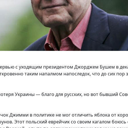
тервью с уходящим президентом Джорджем Бушем в дек
 откровенно таким напалмом напоследок, что до сих пор 
 потеря Украины — благо для русских, но вот бывший Со
ачок Джимми в политике не мог отличить яблока от кор
оунов. Этот польский еврейчик со своим кагалом боюсь