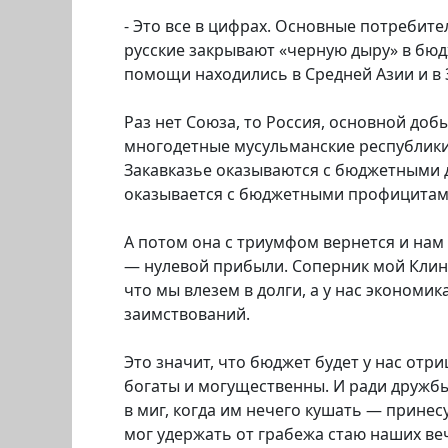
- Это все в цифрах. Основные потребит
русские закрывают «черную дыру» в бю
помощи находились в Средней Азии и в 
Раз нет Союза, то Россия, основной до
многодетные мусульманские республики.
Закавказье оказываются с бюджетными 
оказывается с бюджетными профицитами
А потом она с триумфом вернется и нам
— нулевой прибыли. Соперник мой Клинт
что мы влезем в долги, а у нас экономи
заимствований.
Это значит, что бюджет будет у нас отр
богаты и могущественны. И ради дружб
в миг, когда им нечего кушать — прине
мог удержать от грабежа стаю наших ве