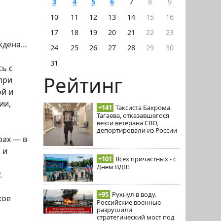
3
4
5
6
7
8
9
10
11
12
13
14
15
16
17
18
19
20
21
22
23
еждена…
24
25
26
27
28
29
30
31
сь с
Рейтинг
 при
ой и
ии,
+141
Таксиста Бахрома
Тагаева, отказавшегося
везти ветерана СВО,
депортировали из России
рах — в
 и
+101
Всех причастных - с
Днём ВДВ!
.
+95
Рухнул в воду.
кое
Российские военные
разрушили
стратегический мост под