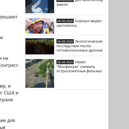
земли
и решают
Хорошо видео
06-08-2026
настоялось
им
Экологические
06-08-2026
и
последствия после
оптоволоконных дронов
и не
Умеет
06-08-2026
Конгресс
"Мосфильм" снимать
остросюжетные фильмы
ир, и
лг США и
стране
ние для
вые