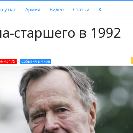
о у нас
Армия
Видео
Статьи
К
а-старшего в 1992
омм.: 175
•
События в мире