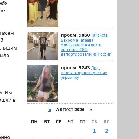
ебя
не
м всем
просм. 9860
Таксиста
ой
Бахрома Тагаева,
отказавшегося везти
большим
ветерана СВО,
депортировали из России
было
просм. 9243
Дед-
поляк отлупил тростью
украинку
л. Им
ошли в
«
АВГУСТ 2026 »
ПН
ВТ
СР
ЧТ
ПТ
СБ
ВС
1
2
енно