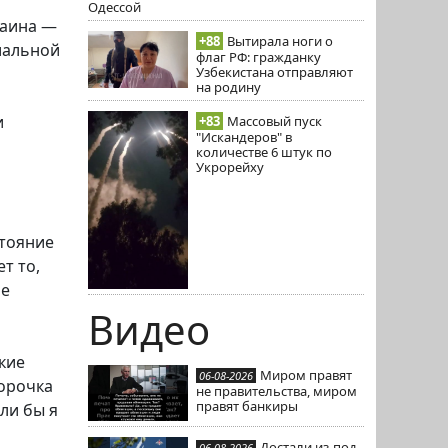
Одессой
раина —
+88
Вытирала ноги о
иальной
флаг РФ: гражданку
Узбекистана отправляют
на родину
и
+83
Массовый пуск
"Искандеров" в
количестве 6 штук по
Укрорейху
стояние
т то,
бе
Видео
кие
Миром правят
06-08-2026
орочка
не правительства, миром
правят банкиры
ли бы я
Достали из-под
06-08-2026