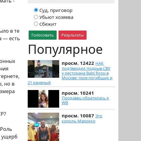
мать -
Суд, приговор
Убьют хозяева
Сбежит
ыло в те
Голосовать
Результаты
а — есть
Популярное
ионных
просм. 12422
НАК
ания
подтвердил подрыв СВУ
у ресторана Balzi Rossi в
тернете,
Москве: трое погибших и
21 раненый
, но в
азмера
просм. 10241
Продавец обратилась к
WB
СР?
просм. 10087
Это
король Марокко
 Роль
м ущерб