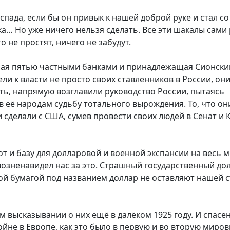
спада, если бы он привык к нашей доброй руке и стал со
а… Но уже ничего нельзя сделать. Все эти шакалы сам
о не простят, ничего не забудут.
ная пятью частными банками и принадлежащая Сионск
и к власти не просто своих ставленников в России, он
ь, напрямую возглавили руководство России, пытаясь
ив её народам судьбу тотального вырождения. То, что он
и сделали с США, сумев провести своих людей в Сенат и 
т и базу для долларовой и военной экспансии на весь м
озненавидел нас за это. Страшный государственный до
ой бумагой под названием доллар не оставляют нашей 
ём высказывании о них ещё в далёком 1925 году. И спасе
йне в Европе, как это было в первую и во вторую миро