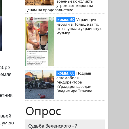
военные конфликты
угрожают мировым
ценам на продовольствие
комм. 60
Украинцев
избили в Польше за то,
что слушали украинскую
музыку.
абре
комм. 60
Подрыв
земля
автомобиля
гендиректора
«Уралдронзавода»
Владимира Ткачука
ветник
Опрос
овьей
 сумеют
Судьба Зеленского - ?