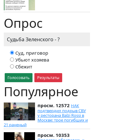
Опрос
Судьба Зеленского - ?
Суд, приговор
Убьют хозяева
Сбежит
Голосовать
Результаты
Популярное
просм. 12572
НАК
подтвердил подрыв СВУ
у ресторана Balzi Rossi в
Москве: трое погибших и
21 раненый
просм. 10353