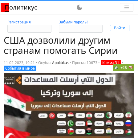
Политикус
dark_mode
Регистрация
Забыли пароль?
США дозволили другим
странам помогать Сирии
11-02-2023, 19:21 • Опубл.:
Apolitikus
•
Просм.: 10673
•
Комм.: 31
•
+28
События в мире