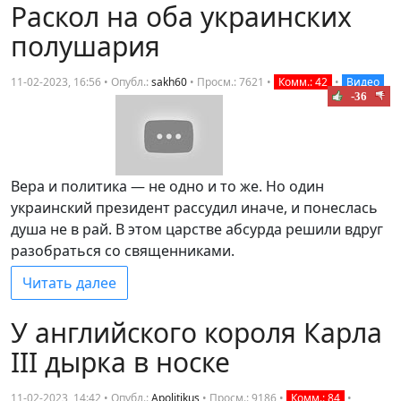
Раскол на оба украинских
полушария
11-02-2023, 16:56 • Опубл.:
sakh60
•
Просм.: 7621
•
Комм.: 42
•
Видео
-36
Вера и политика — не одно и то же. Но один
украинский президент рассудил иначе, и понеслась
душа не в рай. В этом царстве абсурда решили вдруг
разобраться со священниками.
Читать далее
У английского короля Карла
III дырка в носке
11-02-2023, 14:42 • Опубл.:
Apolitikus
•
Просм.: 9186
•
Комм.: 84
•