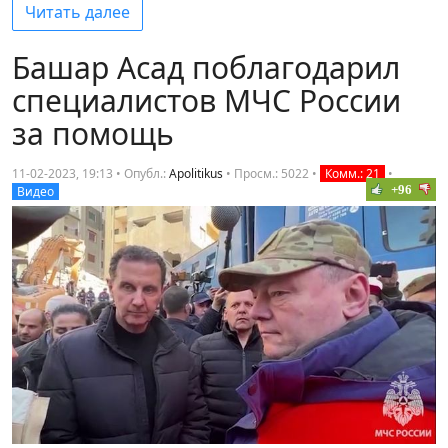
Читать далее
Башар Асад поблагодарил
специалистов МЧС России
за помощь
11-02-2023, 19:13 • Опубл.:
Apolitikus
•
Просм.: 5022
•
Комм.: 21
•
+96
Видео