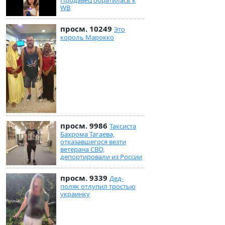
Продавец обратилась к
WB
просм. 10249
Это
король Марокко
просм. 9986
Таксиста
Бахрома Тагаева,
отказавшегося везти
ветерана СВО,
депортировали из России
просм. 9339
Дед-
поляк отлупил тростью
украинку