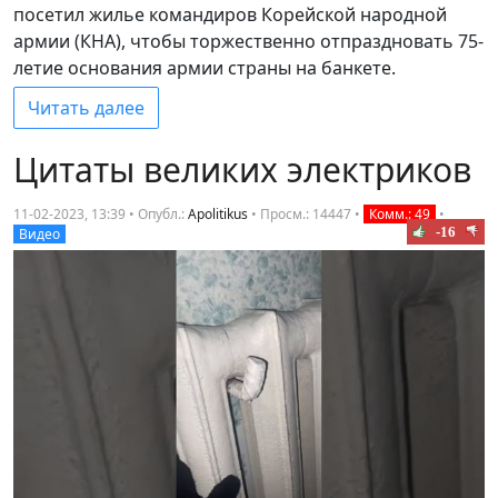
посетил жилье командиров Корейской народной
армии (КНА), чтобы торжественно отпраздновать 75-
летие основания армии страны на банкете.
Читать далее
Цитаты великих электриков
11-02-2023, 13:39 • Опубл.:
Apolitikus
•
Просм.: 14447
•
Комм.: 49
•
-16
Видео