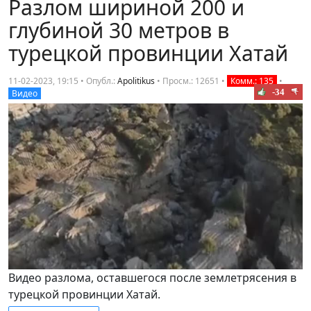
Разлом шириной 200 и
глубиной 30 метров в
турецкой провинции Хатай
11-02-2023, 19:15 • Опубл.:
Apolitikus
•
Просм.: 12651
•
Комм.: 135
•
-34
Видео
Видео разлома, оставшегося после землетрясения в
турецкой провинции Хатай.