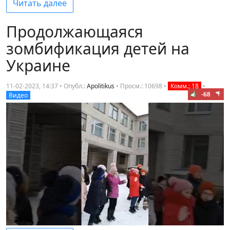
Читать далее
Продолжающаяся
зомбификация детей на
Украине
11-02-2023, 14:37 • Опубл.:
Apolitikus
•
Просм.: 10698
•
Комм.: 18
•
-68
Видео