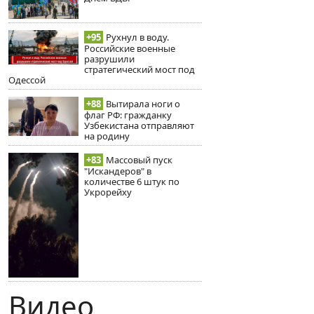
+95
Рухнул в воду.
Российские военные
разрушили
стратегический мост под
Одессой
+88
Вытирала ноги о
флаг РФ: гражданку
Узбекистана отправляют
на родину
+83
Массовый пуск
"Искандеров" в
количестве 6 штук по
Укрорейху
Видео