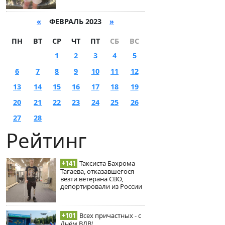
«
ФЕВРАЛЬ 2023
»
ПН
ВТ
СР
ЧТ
ПТ
СБ
ВС
1
2
3
4
5
6
7
8
9
10
11
12
13
14
15
16
17
18
19
20
21
22
23
24
25
26
27
28
Рейтинг
+141
Таксиста Бахрома
Тагаева, отказавшегося
везти ветерана СВО,
депортировали из России
+101
Всех причастных - с
Днём ВДВ!