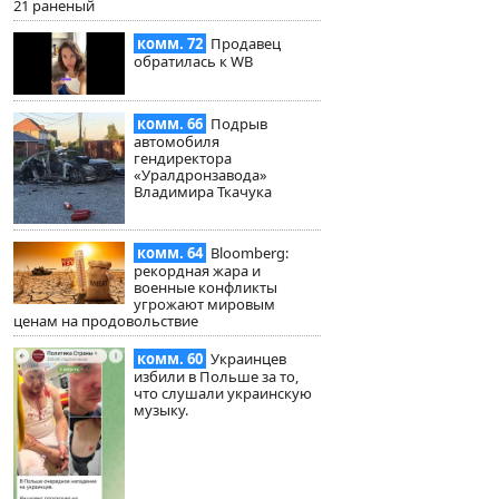
21 раненый
комм. 72
Продавец
обратилась к WB
комм. 66
Подрыв
автомобиля
гендиректора
«Уралдронзавода»
Владимира Ткачука
комм. 64
Bloomberg:
рекордная жара и
военные конфликты
угрожают мировым
ценам на продовольствие
комм. 60
Украинцев
избили в Польше за то,
что слушали украинскую
музыку.