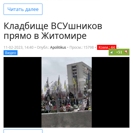
Читать далее
Кладбище ВСУшников
прямо в Житомире
11-02-2023, 14:40 • Опубл.:
Apolitikus
•
Просм.: 15798
•
Комм.: 44
•
+51
Видео