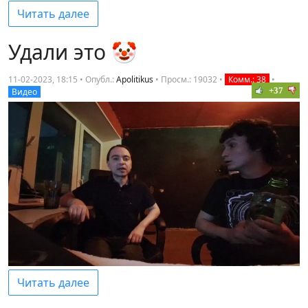
Читать далее
Удали это 🤡
11-02-2023, 18:15 • Опубл.:
Apolitikus
•
Просм.: 19032
•
Комм.: 38
•
+37
Видео
Читать далее