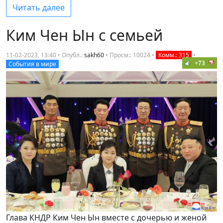
Читать далее
Ким Чен Ын с семьей
11-02-2023, 13:40 • Опубл.:
sakh60
•
Просм.: 10024
•
Комм.: 315
•
+73
События в мире
Глава КНДР Ким Чен Ын вместе с дочерью и женой