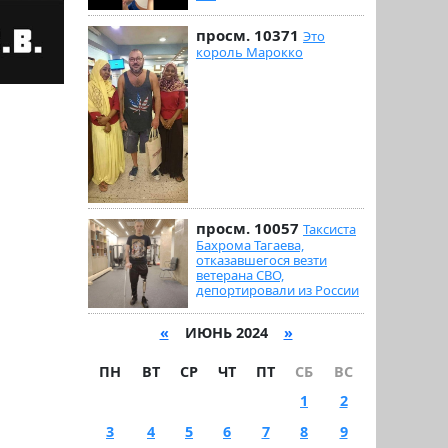
просм. 10371
Это
король Марокко
просм. 10057
Таксиста
Бахрома Тагаева,
отказавшегося везти
ветерана СВО,
депортировали из России
«
ИЮНЬ 2024
»
ПН
ВТ
СР
ЧТ
ПТ
СБ
ВС
1
2
3
4
5
6
7
8
9