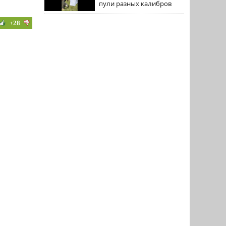
пули разных калибров
+28