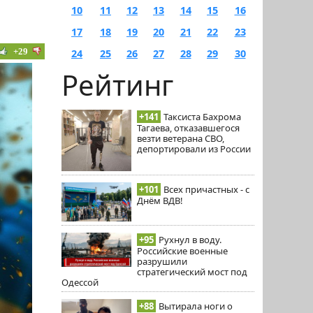
10
11
12
13
14
15
16
17
18
19
20
21
22
23
+29
24
25
26
27
28
29
30
Рейтинг
+141
Таксиста Бахрома
Тагаева, отказавшегося
везти ветерана СВО,
депортировали из России
+101
Всех причастных - с
Днём ВДВ!
+95
Рухнул в воду.
Российские военные
разрушили
стратегический мост под
Одессой
+88
Вытирала ноги о