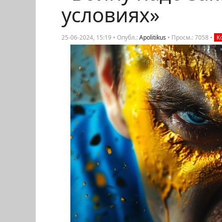
условиях»
25-06-2024, 15:19 • Опубл.:
Apolitikus
•
Просм.: 7058
•
К