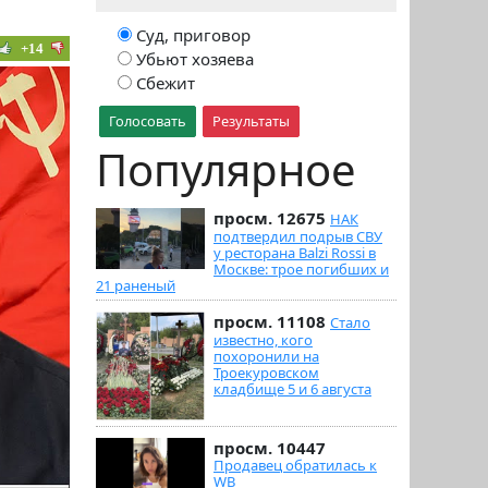
Суд, приговор
+14
Убьют хозяева
Сбежит
Голосовать
Результаты
Популярное
просм. 12675
НАК
подтвердил подрыв СВУ
у ресторана Balzi Rossi в
Москве: трое погибших и
21 раненый
просм. 11108
Стало
известно, кого
похоронили на
Троекуровском
кладбище 5 и 6 августа
просм. 10447
Продавец обратилась к
WB