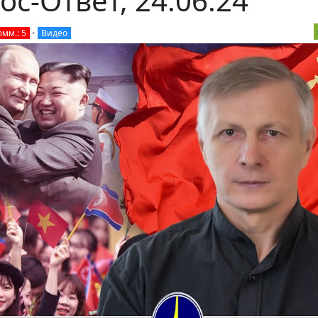
ос-Ответ, 24.06.24
омм.: 5
•
Видео