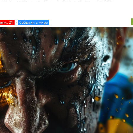
омм.: 21
•
События в мире