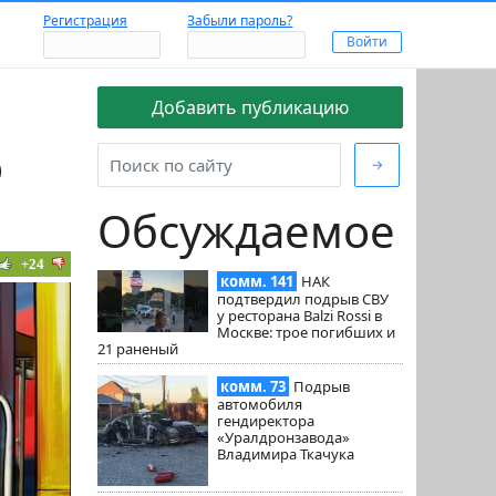
Регистрация
Забыли пароль?
Добавить публикацию
о
→
Обсуждаемое
+24
комм. 141
НАК
подтвердил подрыв СВУ
у ресторана Balzi Rossi в
Москве: трое погибших и
21 раненый
комм. 73
Подрыв
автомобиля
гендиректора
«Уралдронзавода»
Владимира Ткачука