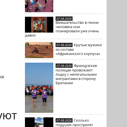
07-08-2026
Вмешательство в геном
человека они
планировали уже очень
давно
Крутые мужики
07-08-2026
из состава
«Африканского корпуса»
Французские
07-08-2026
полицаи провожают
лодку с нелегальными
на
мигрантами в сторону
Британии
уют
Сколько
07-08-2026
подушек прострелят