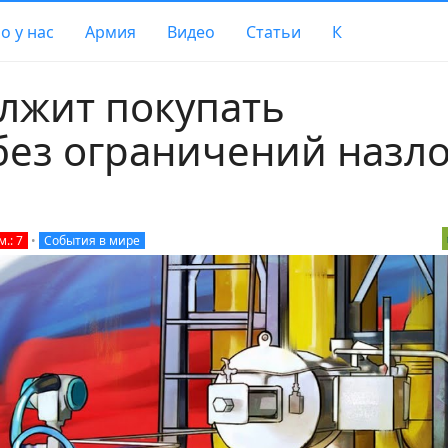
о у нас
Армия
Видео
Статьи
К
лжит покупать
без ограничений назл
.: 7
•
События в мире