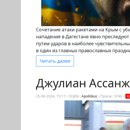
Сочетание атаки ракетами на Крым с у
нападения в Дагестане явно преследуют
путем ударов в наиболее чувствительные
в один из главных православных праздн
Читать далее
Джулиан Ассанж
25-06-2024, 15:17 • Опубл.:
Apolitikus
•
Просм.: 3746
•
К