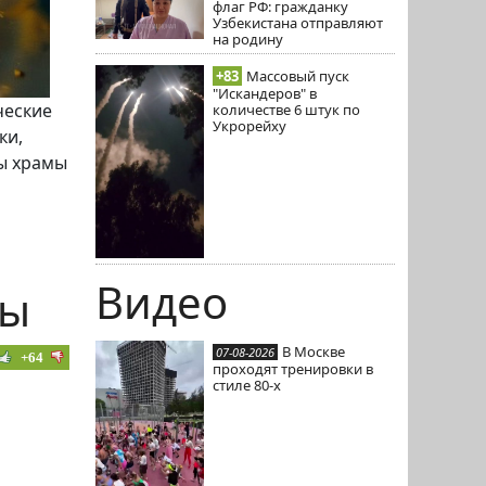
флаг РФ: гражданку
Узбекистана отправляют
на родину
+83
Массовый пуск
"Искандеров" в
ческие
количестве 6 штук по
Укрорейху
ки,
ны храмы
Видео
мы
В Москве
07-08-2026
+64
проходят тренировки в
стиле 80-х