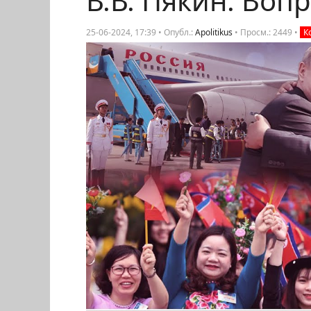
В.В. Пякин: Вопр
25-06-2024, 17:39 • Опубл.:
Apolitikus
•
Просм.: 2449
•
К