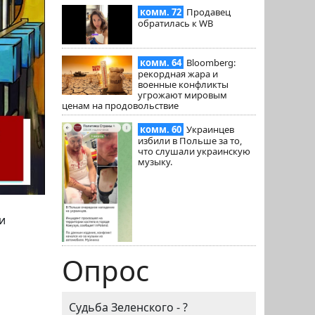
комм. 72
Продавец
обратилась к WB
комм. 64
Bloomberg:
рекордная жара и
военные конфликты
угрожают мировым
ценам на продовольствие
комм. 60
Украинцев
избили в Польше за то,
что слушали украинскую
музыку.
и
Опрос
Судьба Зеленского - ?