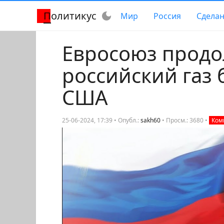
Политикус
dark_mode
Мир
Россия
Сделан
Евросоюз продо
российский газ 
США
25-06-2024, 17:39 • Опубл.:
sakh60
•
Просм.: 3680
•
Комм