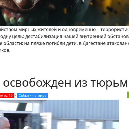
бийством мирных жителей и одновременно – террористи
 одну цель: дестабилизация нашей внутренней обстанов
 области: на пляже погибли дети, в Дагестане атакова
иков.
 освобожден из тюрь
омм.: 16
•
События в мире