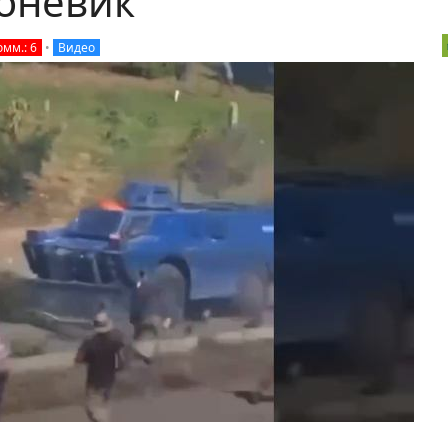
оневик
омм.: 6
•
Видео