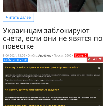
Читать далее
Украинцам заблокируют
счета, если они не явятся по
повестке
8-06-2024, 13:06 • Опубл.:
Apolitikus
•
Просм.: 2605
•
Комм.: 5
•
-21
События в мире