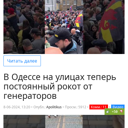
Читать далее
В Одессе на улицах теперь
постоянный рокот от
генераторов
8-06-2024, 13:20 • Опубл.:
Apolitikus
•
Просм.: 5912
•
Комм.: 11
•
Видео
+50