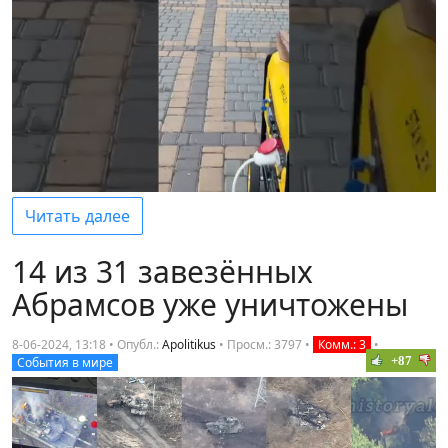
Читать далее
14 из 31 завезённых
Абрамсов уже уничтожены
8-06-2024, 13:18 • Опубл.:
Apolitikus
•
Просм.: 3797
•
Комм.: 3
•
+87
События в мире