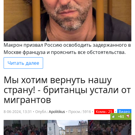
Макрон призвал Россию освободить задержанного в
Москве француза и прояснить все обстоятельства.
Читать далее
Мы хотим вернуть нашу
страну! - британцы устали от
мигрантов
8-06-2024, 13:31 • Опубл.:
Apolitikus
•
Просм.: 5916
•
Комм.: 25
•
Видео
+61