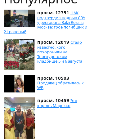
просм. 12751
НАК
подтвердил подрыв СВУ
у ресторана Balzi Rossi в
Москве: трое погибших и
21 раненый
просм. 12019
Стало
известно, кого
похоронили на
Троекуровском
кладбище 5 и 6 августа
просм. 10503
Продавец обратилась к
WB
просм. 10459
Это
король Марокко