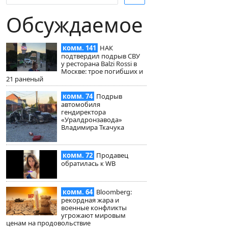
Обсуждаемое
комм. 141
НАК
подтвердил подрыв СВУ
у ресторана Balzi Rossi в
Москве: трое погибших и
21 раненый
комм. 74
Подрыв
автомобиля
гендиректора
«Уралдронзавода»
Владимира Ткачука
комм. 72
Продавец
обратилась к WB
комм. 64
Bloomberg:
рекордная жара и
военные конфликты
угрожают мировым
ценам на продовольствие