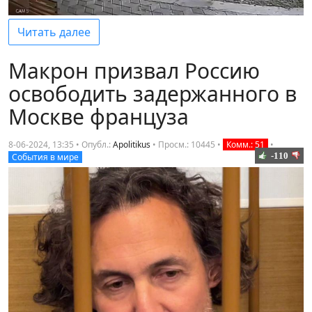
Читать далее
Макрон призвал Россию
освободить задержанного в
Москве француза
8-06-2024, 13:35 • Опубл.:
Apolitikus
•
Просм.: 10445
•
Комм.: 51
•
-110
События в мире