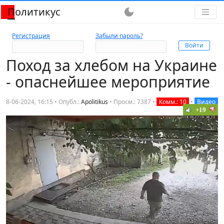
Политикус
dark_mode
Регистрация
Забыли пароль?
Поход за хлебом на Украине
- опаснейшее мероприятие
8-06-2024, 16:15 • Опубл.:
Apolitikus
•
Просм.: 7387
•
Комм.: 10
•
Видео
+19