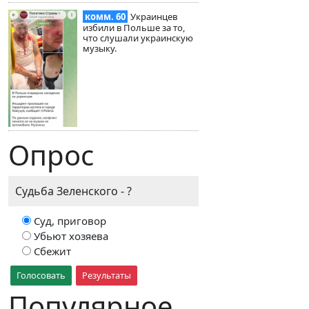
комм. 60
Украинцев
избили в Польше за то,
что слушали украинскую
музыку.
Опрос
Судьба Зеленского - ?
Суд, приговор
Убьют хозяева
Сбежит
Голосовать
Результаты
Популярное