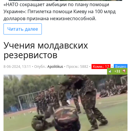
«НАТО сокращает амбиции по плану помощи
Украине»: Пятилетка помощи Киеву на 100 млрд
долларов признана нежизнеспособной.
Читать далее
Учения молдавских
резервистов
8-06-2024, 13:11 • Опубл.:
Apolitikus
•
Просм.: 5882
•
Комм.: 17
•
Видео
+31