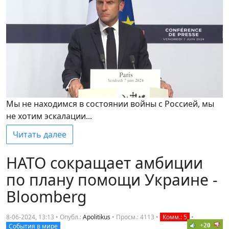
Мы не находимся в состоянии войны с Россией, мы
не хотим эскалации...
Читать далее
НАТО сокращает амбиции
по плану помощи Украине -
Bloomberg
8-06-2024, 13:13 • Опубл.:
Apolitikus
•
Просм.: 4113
•
Комм.: 5
•
+20
События в мире