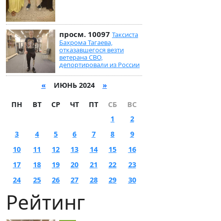
просм. 10097
Таксиста
Бахрома Тагаева,
отказавшегося везти
ветерана СВО,
депортировали из России
«
ИЮНЬ 2024
»
ПН
ВТ
СР
ЧТ
ПТ
СБ
ВС
1
2
3
4
5
6
7
8
9
10
11
12
13
14
15
16
17
18
19
20
21
22
23
24
25
26
27
28
29
30
Рейтинг