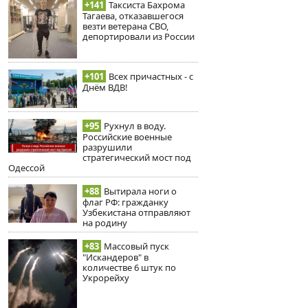
+141
Таксиста Бахрома
Тагаева, отказавшегося
везти ветерана СВО,
депортировали из России
+101
Всех причастных - с
Днём ВДВ!
+95
Рухнул в воду.
Российские военные
разрушили
стратегический мост под
Одессой
+88
Вытирала ноги о
флаг РФ: гражданку
Узбекистана отправляют
на родину
+83
Массовый пуск
"Искандеров" в
количестве 6 штук по
Укрорейху