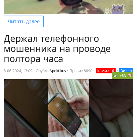
Читать далее
Держал телефонного
мошенника на проводе
полтора часа
8-06-2024, 13:09 • Опубл.:
Apolitikus
•
Просм.: 8890
•
Комм.: 16
•
Видео
+83