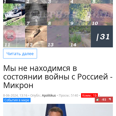
Читать далее
Мы не находимся в
состоянии войны с Россией -
Микрон
8-06-2024, 13:16 • Опубл.:
Apolitikus
•
Просм.: 5140
•
Комм.: 19
•
-93
События в мире