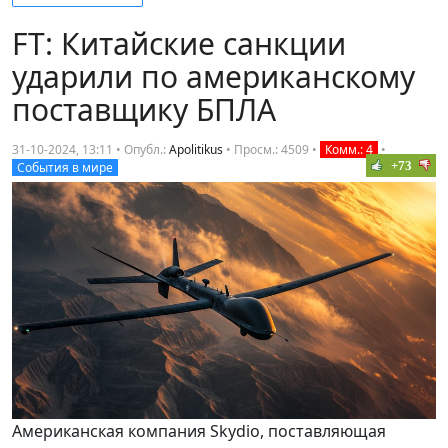
FT: Китайские санкции
ударили по американскому
поставщику БПЛА
31-10-2024, 13:11 • Опубл.:
Apolitikus
•
Просм.: 4509
•
Комм.: 4
•
+73
События в мире
Американская компания Skydio, поставляющая