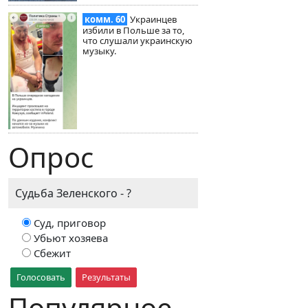
комм. 60
Украинцев
избили в Польше за то,
что слушали украинскую
музыку.
Опрос
Судьба Зеленского - ?
Суд, приговор
Убьют хозяева
Сбежит
Голосовать
Результаты
Популярное