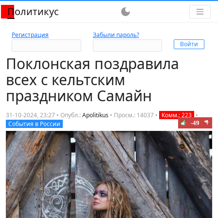
Политикус
dark_mode
Регистрация
Забыли пароль?
Поклонская поздравила
всех с кельтским
праздником Самайн
31-10-2024, 23:27 • Опубл.:
Apolitikus
•
Просм.: 14037
•
Комм.: 223
•
-49
События в России