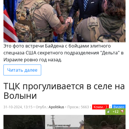
Это фото встречи Байдена с бойцами элитного
спецназа США секретного подразделения "Дельта" в
Израиле ровно год назад.
Читать далее
ТЦК прогуливается в селе на
Волыни
31-10-2024, 13:15 • Опубл.:
Apolitikus
•
Просм.: 5663
•
Комм.: 7
•
Видео
+12