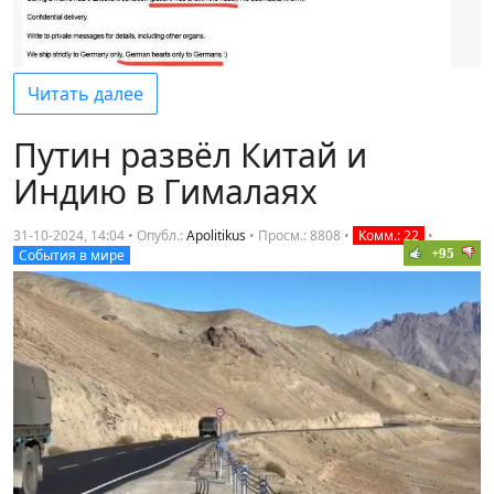
Читать далее
Путин развёл Китай и
Индию в Гималаях
31-10-2024, 14:04 • Опубл.:
Apolitikus
•
Просм.: 8808
•
Комм.: 22
•
+95
События в мире