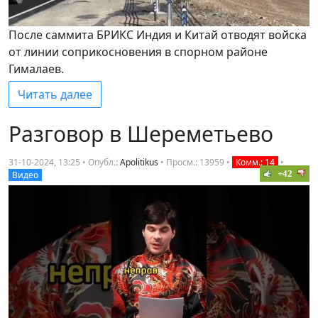
После саммита БРИКС Индия и Китай отводят войска
от линии соприкосновения в спорном районе
Гималаев.
Читать далее
Разговор в Шереметьево
31-10-2024, 13:25 • Опубл.:
Apolitikus
•
Просм.: 13959
•
Комм.: 14
•
+42
Видео