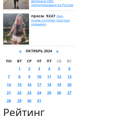
ветерана СВО,
депортировали из России
просм. 9247
Дед-
поляк отлупил тростью
украинку
«
ОКТЯБРЬ 2024
»
ПН
ВТ
СР
ЧТ
ПТ
СБ
ВС
1
2
3
4
5
6
7
8
9
10
11
12
13
14
15
16
17
18
19
20
21
22
23
24
25
26
27
28
29
30
31
Рейтинг