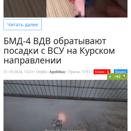
Читать далее
БМД-4 ВДВ обратывают
посадки с ВСУ на Курском
направлении
31-10-2024, 13:23 • Опубл.:
Apolitikus
•
Просм.: 5751
•
Комм.: 8
•
Видео
+62