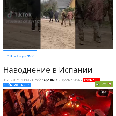
Читать далее
Наводнение в Испании
31-10-2024, 13:14 • Опубл.:
Apolitikus
•
Просм.: 6196
•
Комм.: 15
•
+27
События в мире