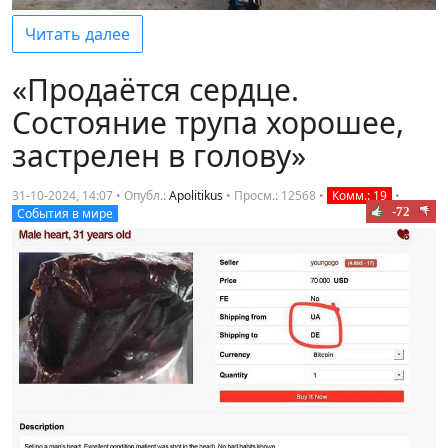
Читать далее
«Продаётся сердце.
Состояние трупа хорошее,
застрелен в голову»
31-10-2024, 14:07 • Опубл.:
Apolitikus
•
Просм.: 12568
•
Комм.: 19
•
-72
События в мире