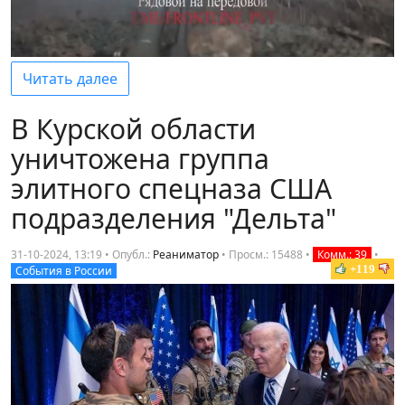
Читать далее
В Курской области
уничтожена группа
элитного спецназа США
подразделения "Дельта"
31-10-2024, 13:19 • Опубл.:
Реаниматор
•
Просм.: 15488
•
Комм.: 39
•
+119
События в России