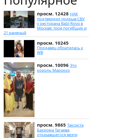
просм. 12428
НАК
подтвердил подрыв СВУ
у ресторана Balzi Rossi в
Москве: трое погибших и
21 раненый
просм. 10245
Продавец обратилась к
WB
просм. 10096
Это
король Марокко
просм. 9865
Таксиста
Бахрома Тагаева,
отказавшегося везти