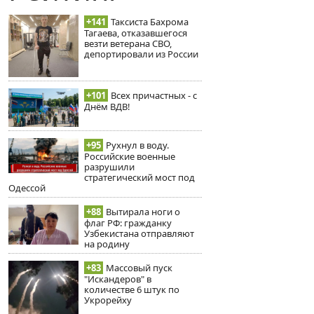
+141
Таксиста Бахрома
Тагаева, отказавшегося
везти ветерана СВО,
депортировали из России
+101
Всех причастных - с
Днём ВДВ!
+95
Рухнул в воду.
Российские военные
разрушили
стратегический мост под
Одессой
+88
Вытирала ноги о
флаг РФ: гражданку
Узбекистана отправляют
на родину
+83
Массовый пуск
"Искандеров" в
количестве 6 штук по
Укрорейху