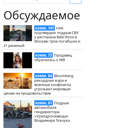
Обсуждаемое
комм. 141
НАК
подтвердил подрыв СВУ
у ресторана Balzi Rossi в
Москве: трое погибших и
21 раненый
комм. 72
Продавец
обратилась к WB
комм. 64
Bloomberg:
рекордная жара и
военные конфликты
угрожают мировым
ценам на продовольствие
комм. 61
Подрыв
автомобиля
гендиректора
«Уралдронзавода»
Владимира Ткачука