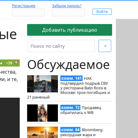
Регистрация
Забыли пароль?
ные
Добавить публикацию
→
Обсуждаемое
+39
чества,
комм. 141
НАК
, и те,
подтвердил подрыв СВУ
у ресторана Balzi Rossi в
Москве: трое погибших и
21 раненый
комм. 72
Продавец
обратилась к WB
комм. 64
Bloomberg:
рекордная жара и