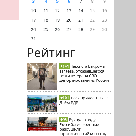
3
4
5
6
7
8
9
10
11
12
13
14
15
16
17
18
19
20
21
22
23
24
25
26
27
28
29
30
31
Рейтинг
+141
Таксиста Бахрома
Тагаева, отказавшегося
везти ветерана СВО,
депортировали из России
+101
Всех причастных - с
Днём ВДВ!
+95
Рухнул в воду.
Российские военные
разрушили
стратегический мост под