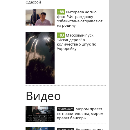
Одессой
+88
Вытирала ноги о
флаг РФ: гражданку
Узбекистана отправляют
на родину
+83
Массовый пуск
"Искандеров" в
количестве 6 штук по
Укрорейху
Видео
Миром правят
06-08-2026
не правительства, миром
правят банкиры
Достали из-под
06-08-2026