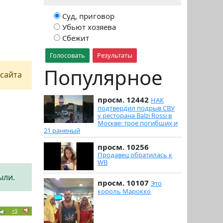
Суд, приговор
Убьют хозяева
Сбежит
Голосовать
Результаты
Популярное
сайта
просм. 12442
НАК
подтвердил подрыв СВУ
у ресторана Balzi Rossi в
Москве: трое погибших и
21 раненый
просм. 10256
Продавец обратилась к
WB
ыли.
просм. 10107
Это
король Марокко
+5