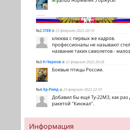
----------
№2
21E8
23 февраля 2022 20:19
клюква с первых же кадров.
профессионалы не называют стел
название таких самолетов - мало
№3
Н.Чернов
23 февраля 2022 20:28
Боевые птицы России.
№4
Эр-Рияд
23 февраля 2022 22:10
Добавил бы ещё Ту-22М3, как раз
ракетой "Кинжал".
Информация