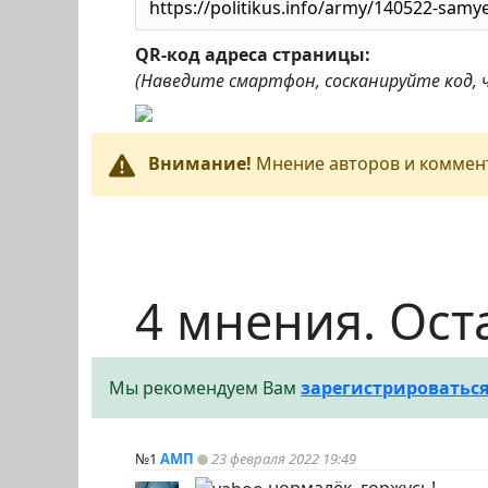
QR-код адреса страницы:
(Наведите смартфон, сосканируйте код,
Внимание!
Мнение авторов и коммент
4 мнения. Ост
Мы рекомендуем Вам
зарегистрироватьс
№1
АМП
23 февраля 2022 19:49
нормалёк ,горжусь!