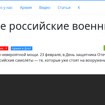
о у нас
Армия
Видео
Статьи
К
 российские воен
м.: 4
•
Армия и флот
 невероятной мощи. 23 февраля, в День защитника Оте
ийские самолёты — те, которые уже стоят на вооружении