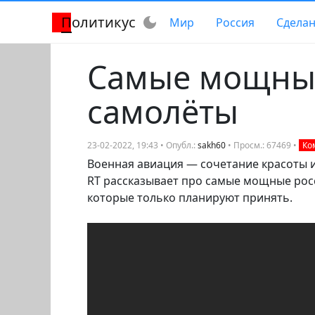
Политикус
dark_mode
Мир
Россия
Сделан
Самые мощные
самолёты
23-02-2022, 19:43 • Опубл.:
sakh60
• Просм.: 67469 •
Ком
Военная авиация — сочетание красоты и
RT рассказывает про самые мощные росс
которые только планируют принять.