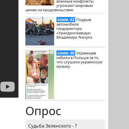
военные конфликты
угрожают мировым
ценам на продовольствие
комм. 62
Подрыв
автомобиля
гендиректора
«Уралдронзавода»
Владимира Ткачука
комм. 60
Украинцев
избили в Польше за то,
что слушали украинскую
музыку.
Опрос
Судьба Зеленского - ?