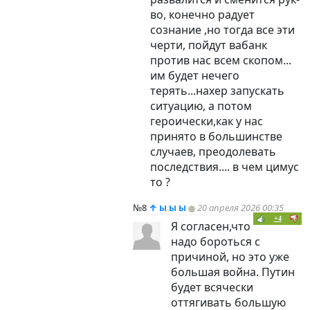
во, конечно радует
сознание ,но тогда все эти
черти, пойдут вабанк
против нас всем скопом...
им будет нечего
терять...нахер запускать
ситуацию, а потом
героически,как у нас
принято в большинстве
случаев, преодолевать
последствия.... в чем цимус
то ?
№8
↑
ы ы ы
20 апреля 2026 00:35
+4
Я согласен,что
надо бороться с
причиной, но это уже
большая война. Путин
будет всячески
оттягивать большую