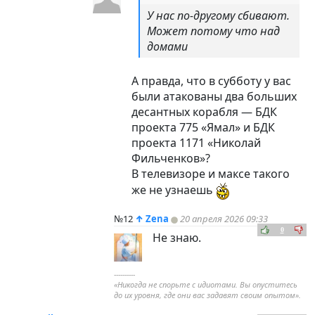
У нас по-другому сбивают.
Может потому что над
домами
А правда, что в субботу у вас
были атакованы два больших
десантных корабля — БДК
проекта 775 «Ямал» и БДК
проекта 1171 «Николай
Фильченков»?
В телевизоре и максе такого
же не узнаешь
№12
↑
Zena
20 апреля 2026 09:33
0
Не знаю.
----------
«Никогда не спорьте с идиотами. Вы опуститесь
до их уровня, где они вас задавят своим опытом».