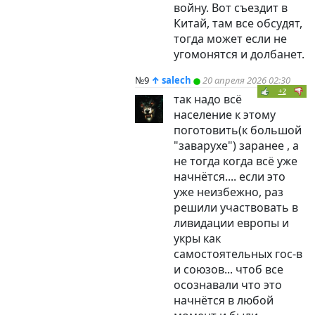
войну. Вот съездит в
Китай, там все обсудят,
тогда может если не
угомонятся и долбанет.
№9
↑
salech
20 апреля 2026 02:30
+2
так надо всё
население к этому
поготовить(к большой
"заварухе") заранее , а
не тогда когда всё уже
начнётся.... если это
уже неизбежно, раз
решили участвовать в
ливидации европы и
укры как
самостоятельных гос-в
и союзов... чтоб все
осознавали что это
начнётся в любой