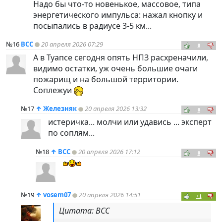
Надо бы что-то новенькое, массовое, типа
энергетического импульса: нажал кнопку и
посыпались в радиусе 3-5 км...
№16
ВСС
20 апреля 2026 07:29
0
А в Туапсе сегодня опять НПЗ расхреначили,
видимо остатки, уж очень большие очаги
пожарищ и на большой территории.
Соплежуи
№17
↑
Железняк
20 апреля 2026 13:32
0
истеричка... молчи или удавись ... эксперт
по соплям...
№18
↑
ВСС
20 апреля 2026 17:12
0
№19
↑
vosem07
20 апреля 2026 14:51
+1
Цитата: ВСС