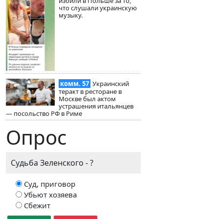
избили в Польше за то,
что слушали украинскую
музыку.
комм. 57
Украинский
теракт в ресторане в
Москве был актом
устрашения итальянцев
— посольство РФ в Риме
Опрос
Судьба Зеленского - ?
Суд, приговор
Убьют хозяева
Сбежит