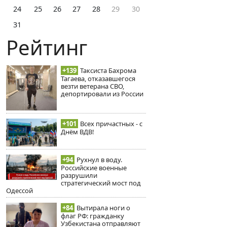
24
25
26
27
28
29
30
31
Рейтинг
+139
Таксиста Бахрома
Тагаева, отказавшегося
везти ветерана СВО,
депортировали из России
+101
Всех причастных - с
Днём ВДВ!
+94
Рухнул в воду.
Российские военные
разрушили
стратегический мост под
Одессой
+84
Вытирала ноги о
флаг РФ: гражданку
Узбекистана отправляют