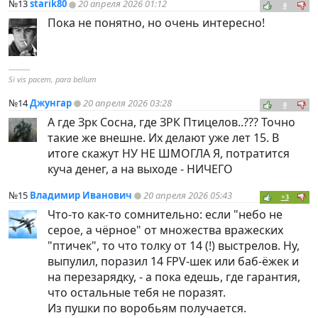
№13
starik80
20 апреля 2026 01:12
0
Пока не понятно, но очень интересно!
----------
Si vis pacem, para bellum
№14
Джунгар
20 апреля 2026 03:28
0
А где Зрк Сосна, где ЗРК Птицелов..??? Точно
такие же внешне. Их делают уже лет 15. В
итоге скажут НУ НЕ ШМОГЛА Я, потратится
куча денег, а на выходе - НИЧЕГО
№15
Владимир Иванович
20 апреля 2026 05:43
+3
Что-то как-то сомнительно: если "небо не
серое, а чёрное" от множества вражеских
"птичек", то что толку от 14 (!) выстрелов. Ну,
выпулил, поразил 14 FPV-шек или баб-ёжек и
на перезарядку, - а пока едешь, где гарантия,
что остальные тебя не поразят.
Из пушки по воробьям получается.