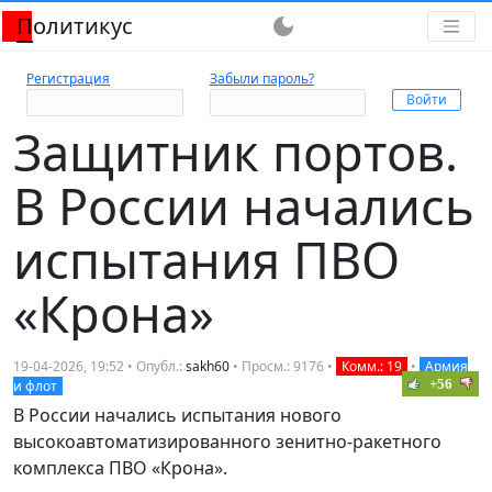
Политикус
dark_mode
Регистрация
Забыли пароль?
Защитник портов.
В России начались
испытания ПВО
«Крона»
19-04-2026, 19:52 • Опубл.:
sakh60
• Просм.: 9176 •
Комм.: 19
•
Армия
+56
и флот
В России начались испытания нового
высокоавтоматизированного зенитно-ракетного
комплекса ПВО «Крона».