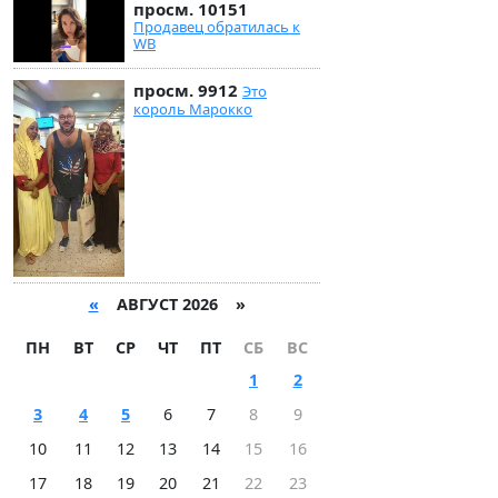
просм. 10151
Продавец обратилась к
WB
просм. 9912
Это
король Марокко
«
АВГУСТ 2026 »
ПН
ВТ
СР
ЧТ
ПТ
СБ
ВС
1
2
3
4
5
6
7
8
9
10
11
12
13
14
15
16
17
18
19
20
21
22
23