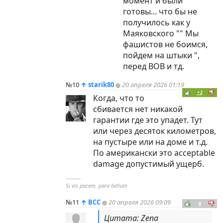
момент и были
готовы... что бы не
получилось как у
Маяковского "" Мы
фашистов не боимся,
пойдем на штыки ",
перед ВОВ и тд.
№10
↑
starik80
20 апреля 2026 01:19
+2
Когда, что то
сбивается нет никакой
гарантии где это упадет. Тут
или через десяток километров,
на пустыре или на доме и т.д.
По американски это acceptable
damage допустимый ущерб.
----------
Si vis pacem, para bellum
№11
↑
ВСС
20 апреля 2026 09:09
0
Цитата: Zena