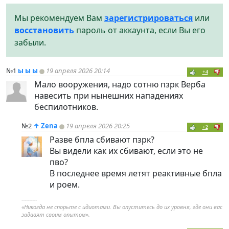
Мы рекомендуем Вам
зарегистрироваться
или
восстановить
пароль от аккаунта, если Вы его
забыли.
№1
ы ы ы
19 апреля 2026 20:14
+4
Мало вооружения, надо сотню пзрк Верба
навесить при нынешних нападениях
беспилотников.
№2
↑
Zena
19 апреля 2026 20:25
+2
Разве бпла сбивают пзрк?
Вы видели как их сбивают, если это не
пво?
В последнее время летят реактивные бпла
и роем.
----------
«Никогда не спорьте с идиотами. Вы опуститесь до их уровня, где они вас
задавят своим опытом».