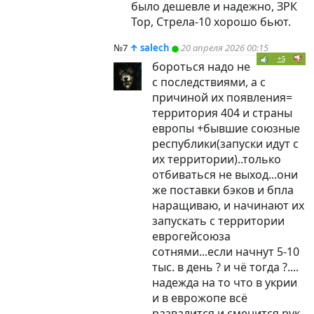
было дешевле и надежно, ЗРК
Тор, Стрела-10 хорошо бьют.
№7
↑
salech
20 апреля 2026 00:15
+5
бороться надо не
с последствиями, а с
причиной их появления=
территория 404 и страны
европы +бывшие союзные
республики(запуски идут с
их территории)..только
отбиваться не выход...они
же поставки бэков и бпла
наращиваю, и начинают их
запускать с территории
еврогейсоюза
сотнями...если начнут 5-10
тыс. в день ? и чё тогда ?....
надежда на то что в укрии
и в еврожопе всё
развалится и сменится рук-