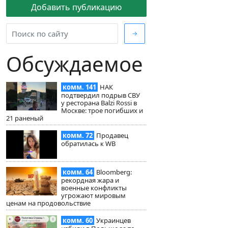
Добавить публикацию
→
Обсуждаемое
комм. 141
НАК
подтвердил подрыв СВУ
у ресторана Balzi Rossi в
Москве: трое погибших и
21 раненый
комм. 72
Продавец
обратилась к WB
комм. 64
Bloomberg:
рекордная жара и
военные конфликты
угрожают мировым
ценам на продовольствие
комм. 60
Украинцев