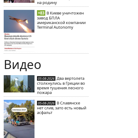
на родину
+83
В Киеве уничтожен
завод БПЛА
американской компании
Terminal Autonomy
Видео
Два вертолета
05-08-2026
столкнулись в Греции во
время тушения лесного
пожара
В Славянске
05-08-2026
нет слив, зато есть новый
асфальт