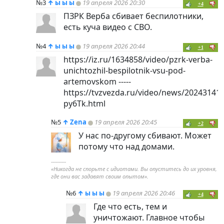
№3
↑
ы ы ы
19 апреля 2026 20:30
+4
ПЗРК Верба сбивает беспилотники,
есть куча видео с СВО.
№4
↑
ы ы ы
19 апреля 2026 20:44
+1
https://iz.ru/1634858/video/pzrk-verba-
unichtozhil-bespilotnik-vsu-pod-
artemovskom -----
https://tvzvezda.ru/video/news/202431411
py6Tk.html
№5
↑
Zena
19 апреля 2026 20:45
+2
У нас по-другому сбивают. Может
потому что над домами.
----------
«Никогда не спорьте с идиотами. Вы опуститесь до их уровня,
где они вас задавят своим опытом».
№6
↑
ы ы ы
19 апреля 2026 20:46
+4
Где что есть, тем и
уничтожают. Главное чтобы