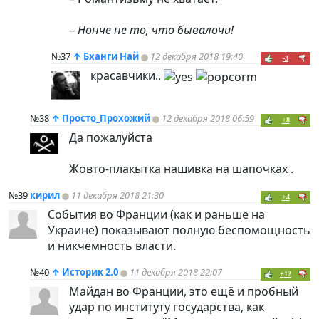
–
Нонче не то, что бывалочи!
№37
↑
Бханги Най
12 декабря 2018 19:40
-3
красавчики..
№38
↑
Просто_Прохожий
12 декабря 2018 06:59
+8
Да пожалуйста
Жовто-плакытка нашивка на шапочках .
№39
кирил
11 декабря 2018 21:30
+4
События во Франции (как и раньше на
Украине) показывают полную беспомощность
и никчемность власти.
№40
↑
Историк 2.0
11 декабря 2018 22:07
+12
Майдан во Франции, это ещё и пробный
удар по институту государства, как