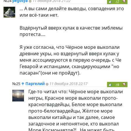
№24
pegosya
11 декабря 2018 21:22
+7
... А вы сами делайте выводы, совпадения это
или всё-таки нет.
Вздёрнутый вверх кулак в качестве эмблемы
протеста....
Я уже согласна, что Чёрное море выкопали
древние укры, но вздернутый вверх кулак у
меня ассоциируются в первую очередь с Че
Геварой и испанцами, скандирующими "но
пасаран"(они не пройдут).
№25
↑
Паргелий
11 декабря 2018 22:17
+6
Где-то читал что: Чёрное море выкопали
негры, Красное море выкопали прото-
красногвардейцы, Белое море выкопали
прото-белогвардейцы, Жёлтое море
выкопали китайцы и так далее, самое
загадочное и непонятное, кто выкопал
Море Космонавтов?!.. Не может быть...