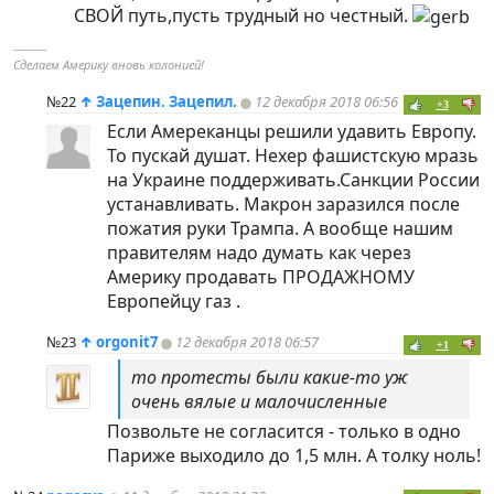
СВОЙ путь,пусть трудный но честный.
----------
Сделаем Америку вновь колонией!
№22
↑
Зацепин. Зацепил.
12 декабря 2018 06:56
+3
Если Амереканцы решили удавить Европу.
То пускай душат. Нехер фашистскую мразь
на Украине поддерживать.Санкции России
устанавливать. Макрон заразился после
пожатия руки Трампа. А вообще нашим
правителям надо думать как через
Америку продавать ПРОДАЖНОМУ
Европейцу газ .
№23
↑
orgonit7
12 декабря 2018 06:57
+1
то протесты были какие-то уж
очень вялые и малочисленные
Позвольте не согласится - только в одно
Париже выходило до 1,5 млн. А толку ноль!