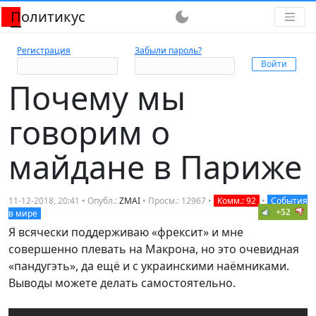
Политикус
dark_mode
Регистрация
Забыли пароль?
Почему мы
говорим о
майдане в Париже
11-12-2018, 20:41 • Опубл.:
ZMAI
• Просм.: 12967 •
Комм.: 92
•
События
+52
в мире
Я всячески поддерживаю «фрексит» и мне
совершенно плевать на Макрона, но это очевидная
«пандугэть», да ещё и с украинскими наёмниками.
Выводы можете делать самостоятельно.