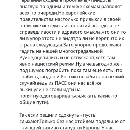
внаглую по одним и тем же схемам разводят
всех по очереди.Но европейские
правительства настолько привыкли в своей
политике исходить из понятий выгоды,а не
справедливости и здравого смысла,что они то
ли в упор этого не видят,то ли не верят,что их
страна следующая.Зато упорно продолжают
гадить на нашей многострадальной
Руине,вцепились и не отпускают,хотя там
явно нацистский режим.Ну,а чё,выгодно же -
под шумок пограбить пока там ещё есть что
грабить,заодно и Россию ослабить на всякий
случай(ведь из ПАСЕ они нас всё же
выкинули,не стали идти на
попятную,договариваться,искать какие-то
общие пути).
Так если решили сдохнуть - пусть
сдыхают.Только без нас,отойдём подальше от
гниющей заживо старушки Европы.У нас