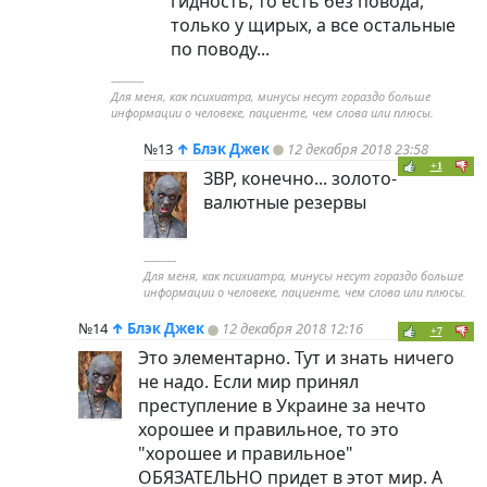
гидность, то есть без повода,
только у щирых, а все остальные
по поводу...
----------
Для меня, как психиатра, минусы несут гораздо больше
информации о человеке, пациенте, чем слова или плюсы.
№13
↑
Блэк Джек
12 декабря 2018 23:58
+1
ЗВР, конечно... золото-
валютные резервы
----------
Для меня, как психиатра, минусы несут гораздо больше
информации о человеке, пациенте, чем слова или плюсы.
№14
↑
Блэк Джек
12 декабря 2018 12:16
+7
Это элементарно. Тут и знать ничего
не надо. Если мир принял
преступление в Украине за нечто
хорошее и правильное, то это
"хорошее и правильное"
ОБЯЗАТЕЛЬНО придет в этот мир. А