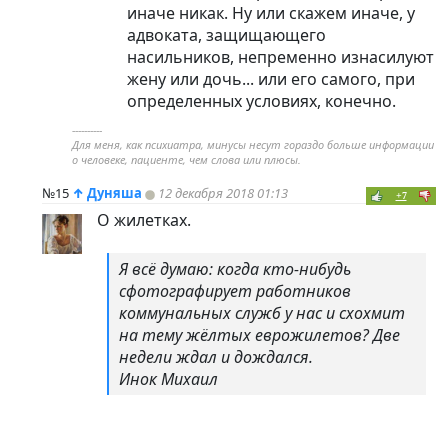
иначе никак. Ну или скажем иначе, у
адвоката, защищающего
насильников, непременно изнасилуют
жену или дочь... или его самого, при
определенных условиях, конечно.
----------
Для меня, как психиатра, минусы несут гораздо больше информации
о человеке, пациенте, чем слова или плюсы.
№15
↑
Дуняша
12 декабря 2018 01:13
+7
О жилетках.
Я всё думаю: когда кто-нибудь
сфотографирует работников
коммунальных служб у нас и схохмит
на тему жёлтых еврожилетов? Две
недели ждал и дождался.
Инок Михаил