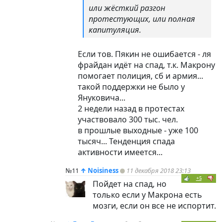
или жёсткий разгон
протестующих, или полная
капитуляция.
Если тов. Пякин не ошибается - ля
фрайдан идёт на спад, т.к. Макрону
помогает полиция, сб и армия...
такой поддержки не было у
Януковича...
2 недели назад в протестах
участвовало 300 тыс. чел.
в прошлые выходные - уже 100
тысяч... Тенденция спада
активности имеется...
№11
↑
Noisiness
11 декабря 2018 23:13
+5
Пойдет на спад, но
только если у Макрона есть
мозги, если он все не испортит.