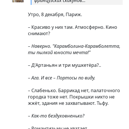
французских скакунов...
Утро, 8 декабря, Париж.
– Красиво у них там. Атмосферно. Кино
снимают?
–
Наверно. "Карамболина-Карамболетта,
ты пылкой юности мечта!"
– Д'Артаньян и три мушкетёра?..
–
Ага. И все – Портосы по виду.
– Слабенько. Баррикад нет, палаточного
городка тоже нет. Покрышки никто не
жжёт, здания не захватывают. Тьфу.
–
Как-то бездуховненько?
– Романтизьму не хватает.