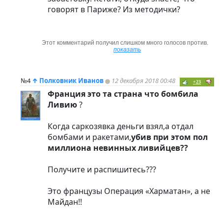
говорят в Париже? Из методички?
Этот комментарий получил слишком много голосов против.
показать
№4
↑
Полковник Иванов
12 декабря 2018 00:48
+23
Франция это та страна что бомбила
Ливию
?
Когда саркозявка деньги взял,а отдал
бомбами и ракетами,
убив при этом пол
миллиона невинных ливийцев??
Получите и распишитесь???
Это французы Операция «Харматан», а не
Майдан!!