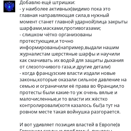
Добавлю ещё штришки:
- у наиболее активных(видимо пока это
главная направляющая сила,в нужный
момент станет главной ударной)лица закрыты
шарфами,масками,противогазами;
- слишком чётко организованы
протестующие,и точно
информированы(например,выдали нашим
журналистам шерстяные шарфы и научили
как смачивать их водой для защиты дыхания
от слезоточивого газа,и другие детали)
- когда французские власти издали новые
законы,которые оказали сильное давление на
семью и ограничили её права во Франции,то
протесты были какие-то уж очень вялые и
малочисленные,и то власти их жёстко
контролировали(хотя казалось бы!)а тут на
ровном месте такая войнушка разгорается.
И вот удивляет позиция властей в Европе(в
Германии сходные проблемы)- пиндосы