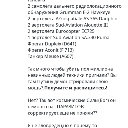
2 самолёта дальнего радиолокационного
обнаружения Grumman E-2 Hawkeye
2 вертолёта A?rospatiale AS.365 Dauphin
2 вертолёта Sud-Aviation Alouette III
2 вертолёта Eurocopter EC725
1 вертолёт Sud-Aviation SA.330 Puma
Фрегат Dupleix (D641)
Фрегат Aconit (F 713)
Танкер Meuse (A607)
Так много чтобы убить пол миллиона
невинных людей техники пригнали? Вы
там Путину демонстрировали свою
мощь?.
Получите и распишитесь!
!
Нет? Так вот космические Силы(Бог) он
немного вас ПАРАЗИТОВ
корректирует,ещё не поняли??
Я не зловреден,но я почему-то