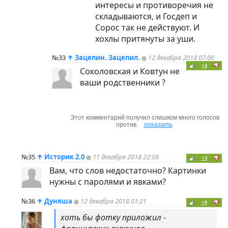
интересы и противоречия не
складываются, и Госдеп и
Сорос так не действуют. И
хохлы притянуты за уши.
№33
↑
Зацепин. Зацепил.
12 декабря 2018 07:00
+4
Соколовская и Ковтун не
ваши родственники ?
Этот комментарий получил слишком много голосов
против.
показать
№35
↑
Историк 2.0
11 декабря 2018 22:08
+3
Вам, что слов недостаточно? Картинки
нужны с паролями и явками?
№36
↑
Дуняша
12 декабря 2018 01:21
+9
хоть бы фотку приложил -