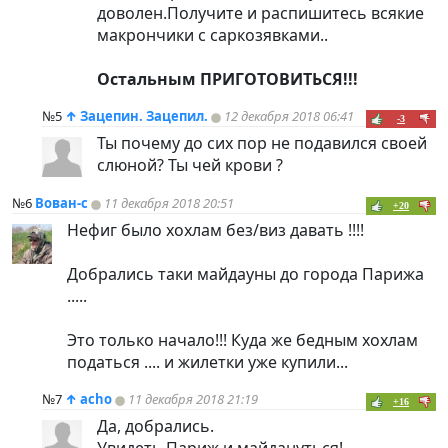
доволен.Получите и распишитесь всякие
макрончики с саркозявками..
Остальным ПРИГОТОВИТЬСЯ!!!
№5
↑
Зацепин. Зацепил.
12 декабря 2018 06:41
-3
Ты почему до сих пор не подавился своей
слюной? Ты чей крови ?
№6
Вован-с
11 декабря 2018 20:51
+20
Нефиг было хохлам без/виз давать !!!!
Добрались таки майдауны до города Парижа
.....
Это только начало!!! Куда же бедным хохлам
податься .... и жилетки уже купили...
№7
↑
acho
11 декабря 2018 21:19
+16
Да, добрались.