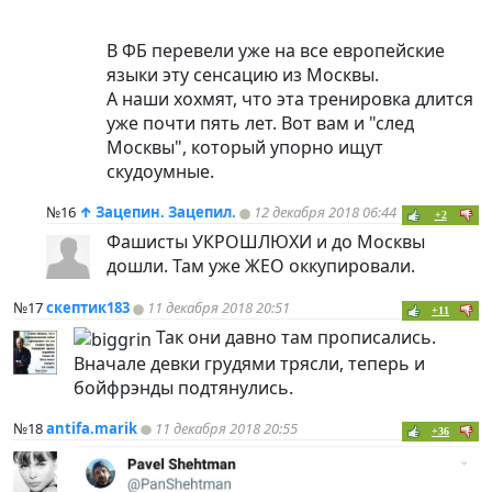
В ФБ перевели уже на все европейские
языки эту сенсацию из Москвы.
А наши хохмят, что эта тренировка длится
уже почти пять лет. Вот вам и "след
Москвы", который упорно ищут
скудоумные.
№16
↑
Зацепин. Зацепил.
12 декабря 2018 06:44
+2
Фашисты УКРОШЛЮХИ и до Москвы
дошли. Там уже ЖЕО оккупировали.
№17
скептик183
11 декабря 2018 20:51
+11
Так они давно там прописались.
Вначале девки грудями трясли, теперь и
бойфрэнды подтянулись.
№18
antifa.marik
11 декабря 2018 20:55
+36