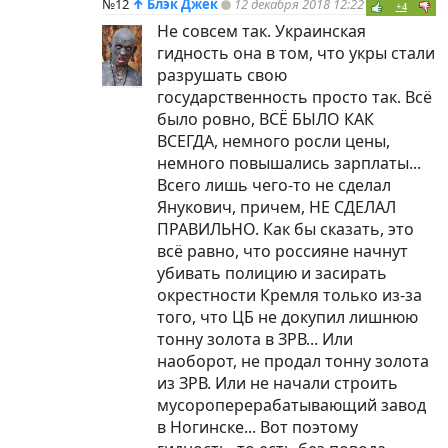
№12
↑
Блэк Джек
12 декабря 2018 12:22
+4
Не совсем так. Украинская
гидность она в том, что укры стали
разрушать свою
государственность просто так. Всё
было ровно, ВСЁ БЫЛО КАК
ВСЕГДА, немного росли цены,
немного повышались зарплаты...
Всего лишь чего-то не сделал
Янукович, причем, НЕ СДЕЛАЛ
ПРАВИЛЬНО. Как бы сказать, это
всё равно, что россияне начнут
убивать полицию и засирать
окрестности Кремля только из-за
того, что ЦБ не докупил лишнюю
тонну золота в ЗРВ... Или
наоборот, не продал тонну золота
из ЗРВ. Или не начали строить
мусороперерабатывающий завод
в Ногинске... Вот поэтому