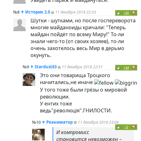
Увидеть Париж и майдануться!
№8
↑
Историк 2.0
11 декабря 2018 22:33
+15
Шутки - шутками, но после госпереворота
многие майданоиды кричали: "Теперь
майдан пойдёт по всему Миру!" То-ли
знали чего-то (от своих хозяев), то-ли
очень захотелось весь Мир в дерьмо
окунуть.
№9
↑
Stardust63
11 декабря 2018 22:51
+14
Это они товарища Троцкого
начитались,не иначе
У того тоже были грёзы о мировой
революции.
У ентих тоже
ведь"революцiя".ГНИЛОСТИ.
№10
↑
Реаниматор
11 декабря 2018 23:04
+5
И компромисс
становится невозможен –