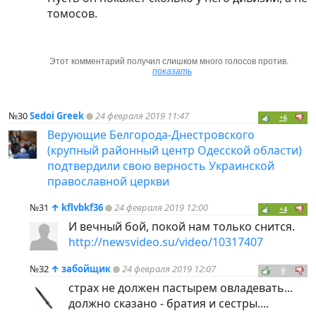
томосов.
Этот комментарий получил слишком много голосов против.
показать
№30
Sedoi Greek
24 февраля 2019 11:47
+6
Верующие Белгорода-Днестровского
(крупный районный центр Одесской области)
подтвердили свою верность Украинской
православной церкви
№31
↑
kflvbkf36
24 февраля 2019 12:00
+4
И вечный бой, покой нам только снится.
http://newsvideo.su/video/10317407
№32
↑
забойщик
24 февраля 2019 12:07
0
страх не должен пастырем овладевать...
должно сказано - братия и сестры....