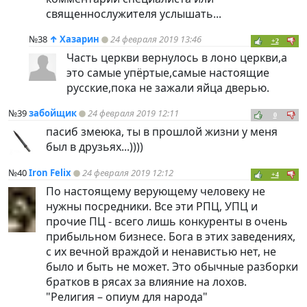
священнослужителя услышать...
№38
↑
Хазарин
24 февраля 2019 13:46
+2
Часть церкви вернулось в лоно церкви,а
это самые упёртые,самые настоящие
русские,пока не зажали яйца дверью.
№39
забойщик
24 февраля 2019 12:11
0
пасиб змеюка, ты в прошлой жизни у меня
был в друзьях...))))
№40
Iron Felix
24 февраля 2019 12:12
+4
По настоящему верующему человеку не
нужны посредники. Все эти РПЦ, УПЦ и
прочие ПЦ - всего лишь конкуренты в очень
прибыльном бизнесе. Бога в этих заведениях,
с их вечной враждой и ненавистью нет, не
было и быть не может. Это обычные разборки
братков в рясах за влияние на лохов.
"Религия – опиум для народа"