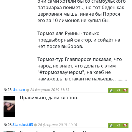
они сами хотели бы со стамбульского
патриарха поиметь, но тот беден как
церковная мышь, иначе бы Порося
его за 10 лимонов не купил бы.
Тормоз для Руины - только
предвыборный фактор, и сойдёт на
нет после выборов.
Тормоз-тур Главпорося показал, что
народ не знает, что делать с этим
"#тормозваучером", на хлеб не
намажешь, в стакан не нальёшь. ..........
№25
Цыган
24 февраля 2019 11:13
+3
Правильно, дави клопов.
№26
Stardust63
24 февраля 2019 11:16
+2