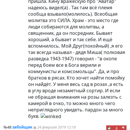
пришла. Кину вражескую про "Аватар"
надеюсь видел(а) . Так там всё племя
сообща взывало(молилось). Всеобщая
молитва это СИЛА. Храм - это место где
люди собираются для молитвы, а
священник, да он посредник. Бывает
хороший, а бывает и так себе. И ещё
вспомнилось. Мой Друг(покойный) ,я его
так всегда называл - дядя Миша( полковая
разведка 1943-1947) говорил - "в окопе
перед боем все в Бога верили и
коммунисты и комсомольцы". Да, и про
братков в рясах. Кто хочет найти помойку
он найдёт. У меня весь сад в розах ,а есть
в углу вроде незаметный сортир. И если
не обращая внимания на розы залезть с
камерой в очко, то можно много чего
неприглядного увидеть. пардон за много
букв.
№48
забойщик
24 февраля 2019 12:18
-1