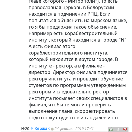
главе которого - Митрополит). То есть
православная церковь в Белоруссии
находится в подчинении РПЦ. Если
попытаться объяснить на мирском языке,
то я бы предложил такое объяснение,
например есть кораблестроительный
институт, который находится в городе "N".
А есть филиал этого
кораблестроительного института,
который находится в другом городе. В
институте - ректор, а в филиале -
директор. Директор филиала подчиняется
ректору института и проводит обучение
студентов по программам утвержденным
ректором и следовательно ректор
института посылает своих специалистов в
филиал, чтобы те могли проверить
выполнение плана, скорректировать
подготовку студентов и так далее и т.п.
№20
↑
Кержак
24 февраля 2019 17:41
0