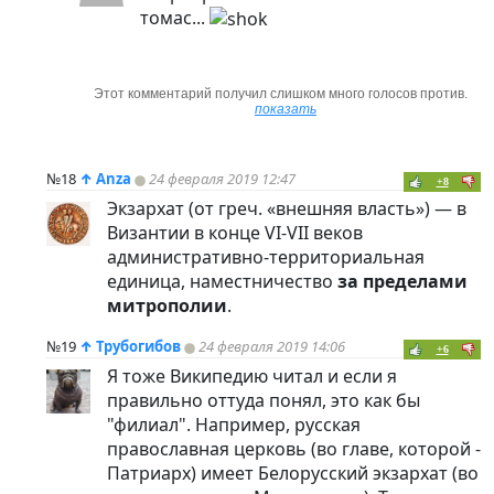
томас...
Этот комментарий получил слишком много голосов против.
показать
№18
↑
Anza
24 февраля 2019 12:47
+8
Экзархат (от греч. «внешняя власть») — в
Византии в конце VI-VII веков
административно-территориальная
единица, наместничество
за пределами
митрополии
.
№19
↑
Трубогибов
24 февраля 2019 14:06
+6
Я тоже Википедию читал и если я
правильно оттуда понял, это как бы
"филиал". Например, русская
православная церковь (во главе, которой -
Патриарх) имеет Белорусский экзархат (во