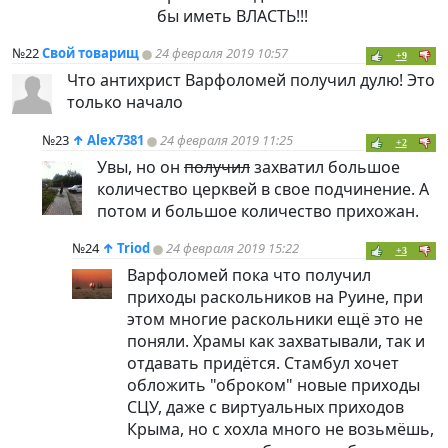
бы иметь ВЛАСТЬ!!!
№22
Свой товарищ
24 февраля 2019 10:57
+9
Что антихрист Варфоломей получил дулю! Это
только начало
№23
↑
Alex7381
24 февраля 2019 11:25
+2
Увы, но он
получил
захватил большое
количество церквей в свое подчинение. А
потом и большое количество прихожан.
№24
↑
Triod
24 февраля 2019 15:22
+3
Варфоломей пока что получил
приходы раскольников на Руине, при
этом многие раскольники ещё это не
поняли. Храмы как захватывали, так и
отдавать придётся. Стамбул хочет
обложить "оброком" новые приходы
СЦУ, даже с виртуальных приходов
Крыма, но с хохла много не возьмёшь,