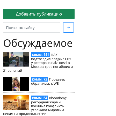
Добавить публикацию
→
Обсуждаемое
комм. 141
НАК
подтвердил подрыв СВУ
у ресторана Balzi Rossi в
Москве: трое погибших и
21 раненый
комм. 72
Продавец
обратилась к WB
комм. 64
Bloomberg:
рекордная жара и
военные конфликты
угрожают мировым
ценам на продовольствие