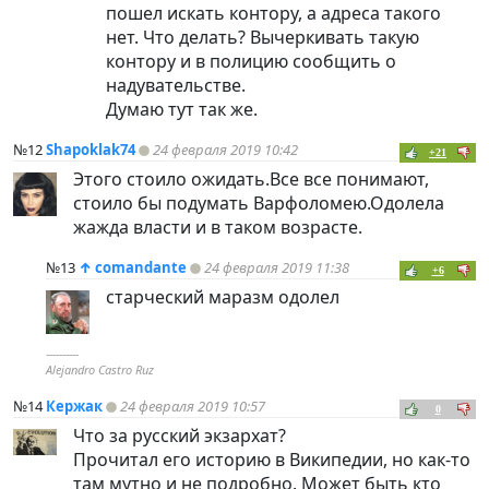
пошел искать контору, а адреса такого
нет. Что делать? Вычеркивать такую
контору и в полицию сообщить о
надувательстве.
Думаю тут так же.
№12
Shapoklak74
24 февраля 2019 10:42
+21
Этого стоило ожидать.Все все понимают,
стоило бы подумать Варфоломею.Одолела
жажда власти и в таком возрасте.
№13
↑
comandаnte
24 февраля 2019 11:38
+6
старческий маразм одолел
----------
Alejandro Castro Ruz
№14
Кержак
24 февраля 2019 10:57
0
Что за русский экзархат?
Прочитал его историю в Википедии, но как-то
там мутно и не подробно. Может быть кто