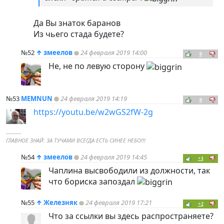
Да Вы знаток баранов
Из чьего стада будете?
№52
↑
змеелов
24 февраля 2019 14:00
0
Не, не по левую сторону
№53
MEMNUN
24 февраля 2019 14:19
0
https://youtu.be/w2wGS2fW-2g
----------
ГЛАВНОЕ ЗНАЙ: ЗА ТУЧАМИ ВСЕГДА ЕСТЬ СИНЕЕ НЕБО!!!
№54
↑
змеелов
24 февраля 2019 14:45
+1
Чаплина высвободили из должности, так
что бориска запоздал
№55
↑
Железняк
24 февраля 2019 17:21
+2
Что за ссылки вы здесь распространяете?