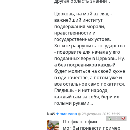
другая область знаний".
Церковь, на мой взгляд, -
важнейший институт
поддержания морали,
нравственности и
государственных устоев.
Хотите разрушить государство
- подорвите для начала у его
подданных веру в Церковь. Ну,
а без посредников каждый
будет молиться на своей кухне
в одиночестве, а потом уже и
всё остальное само покатится.
Глядишь - и нет народа,
каждый сам за себя, бери их
голыми руками...
№45
↑
змеелов
28 февраля 2019 15:59
0
По философии
мог бы привести пример,