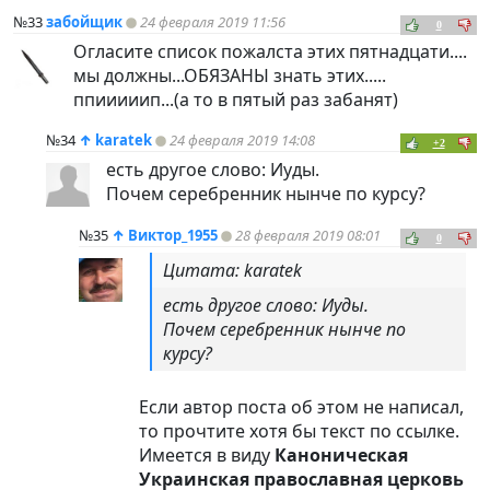
№33
забойщик
24 февраля 2019 11:56
0
Огласите список пожалста этих пятнадцати....
мы должны...ОБЯЗАНЫ знать этих.....
ппииииип...(а то в пятый раз забанят)
№34
↑
karatek
24 февраля 2019 14:08
+2
есть другое слово: Иуды.
Почем серебренник нынче по курсу?
№35
↑
Виктор_1955
28 февраля 2019 08:01
0
Цитата: karatek
есть другое слово: Иуды.
Почем серебренник нынче по
курсу?
Если автор поста об этом не написал,
то прочтите хотя бы текст по ссылке.
Имеется в виду
Каноническая
Украинская православная церковь