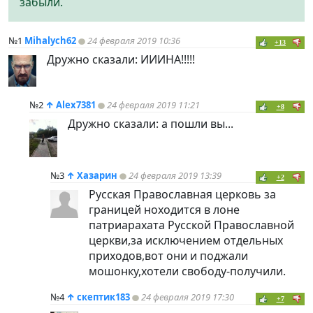
забыли.
№1
Mihalych62
24 февраля 2019 10:36
+13
Дружно сказали: ИИИНА!!!!!
№2
↑
Alex7381
24 февраля 2019 11:21
+8
Дружно сказали: а пошли вы...
№3
↑
Хазарин
24 февраля 2019 13:39
+2
Русская Православная церковь за
границей ноходится в лоне
патриарахата Русской Православной
церкви,за исключением отдельных
приходов,вот они и поджали
мошонку,хотели свободу-получили.
№4
↑
скептик183
24 февраля 2019 17:30
+7