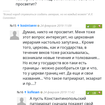
просветит?
----------
"Всякий народ стремиться создать империю, но не каждый может" И.Л.
Солоневич
№15
↑
kosintsevv
24 февраля 2019 11:09
+5
Думаю, никто не просветит. Меня тоже
этот вопрос интересует, но церковная
иерархия настолько запутана... Кроме
того, церковь, как и государства, в
течение веков тоже раскалывалась,
возникали новые течения и толкования...
Но если у государств все-таки есть
границы - можно разобраться где и что,
то у церкви границ нет. Да еще и свои
названия... Что такое патриархат, экзархат
и пр....?
№16
↑
kofesan
24 февраля 2019 11:42
+16
А пусть Константинопольский
патриархат сначала покажет свой