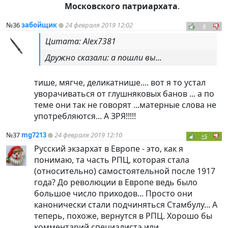
Московского патриархата
.
№36
забойщик
24 февраля 2019 12:02
0
Цитата: Alex7381
Дружно сказали: а пошли вы...
тише, мягче, деликатнише.... вот я то устал
уворачиваться от глушняковых банов ... а по
теме они так не говорят ...матерные слова не
употребляются... А ЗРЯ!!!!!
№37
mg7213
24 февраля 2019 12:10
+5
Русский экзархат в Европе - это, как я
понимаю, та часть РПЦ, которая стала
(относительно) самостоятельной после 1917
года? До революции в Европе ведь было
большое число приходов... Просто они
канонически стали подчиняться Стамбулу... А
теперь, похоже, вернутся в РПЦ. Хорошо бы
комментарий специалиста или