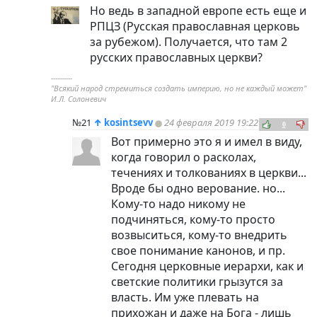
Но ведь в западной европе есть еще и
РПЦЗ (Русская православная церковь
за рубежом). Получается, что там 2
русских православных церкви?
----------
"Всякий народ стремиться создать империю, но не каждый может"
И.Л. Солоневич
№21
↑
kosintsevv
24 февраля 2019 19:22
0
Вот примерно это я и имел в виду,
когда говорил о расколах,
течениях и толкованиях в церкви...
Вроде бы одно верование. но...
Кому-то надо никому не
подчиняться, кому-то просто
возвыситься, кому-то внедрить
свое понимание канонов, и пр.
Сегодня церковные иерархи, как и
светские политики грызутся за
власть. Им уже плевать на
прихожан и даже на Бога - лишь