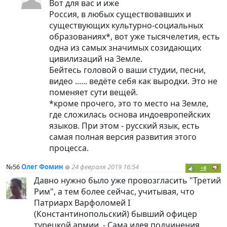
Вот для вас и иже
Россия, в любых существовавших и
существующих культурно-социальных
образованиях*, вот уже тысячелетия, есть
одна из самых значимых созидающих
цивилизаций на Земле.
Бейтесь головой о ваши студии, песни,
видео ...... ведёте себя как выродки. Это не
поменяет сути вещей.
*кроме прочего, это то место на Земле,
где сложилась основа индоевропейских
языков. При этом - русский язык, есть
самая полная версия развития этого
процесса.
№56
Олег Фомин
24 февраля 2019 16:54
+8
Давно нужно было уже провозгласить "Третий
Рим", а тем более сейчас, учитывая, что
Патриарх Варфоломей I
(Константинопольский) бывший офицер
турецкой армии. - Сама идея подчинения