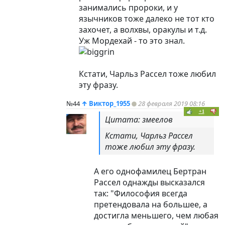
занимались пророки, и у
язычников тоже далеко не тот кто
захочет, а волхвы, оракулы и т.д.
Уж Мордехай - то это знал.
Кстати, Чарльз Рассел тоже любил
эту фразу.
№44
↑
Виктор_1955
28 февраля 2019 08:16
+1
Цитата: змеелов
Кстати, Чарльз Рассел
тоже любил эту фразу.
А его однофамилец Бертран
Рассел однажды высказался
так: "Философия всегда
претендовала на большее, а
достигла меньшего, чем любая