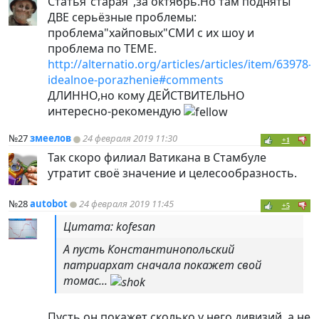
Статья"старая",за октябрь.Но там подняты
ДВЕ серьёзные проблемы:
проблема"хайповых"СМИ с их шоу и
проблема по ТЕМЕ.
http://alternatio.org/articles/articles/item/63978-
idealnoe-porazhenie#comments
ДЛИННО,но кому ДЕЙСТВИТЕЛЬНО
интересно-рекомендую
№27
змеелов
24 февраля 2019 11:30
+1
Так скоро филиал Ватикана в Стамбуле
утратит своё значение и целесообразность.
№28
autobot
24 февраля 2019 11:45
+5
Цитата: kofesan
А пусть Константинопольский
патриархат сначала покажет свой
томас...
Пусть он покажет сколько у него дивизий, а не