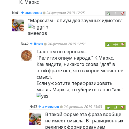
К. Маркс
№41
↑
змеелов
24 февраля 2019 12:25
0
"Марксизм - опиум для заумных идиотов"
змеелов
№42
↑
Anza
24 февраля 2019 12:51
+10
Галопом по европам...
"Религия опиум народа." К.Маркс.
Как видите, никакого слова "для" в
этой фразе нет, что в корне меняет её
смысл.
Если уж хотите перефразировать
мысль Маркса, то уберите слово "для".
№43
↑
змеелов
24 февраля 2019 13:03
+1
В такой форме эта фраза вообще
не имеет смысла. В традиционных
религиях формированием