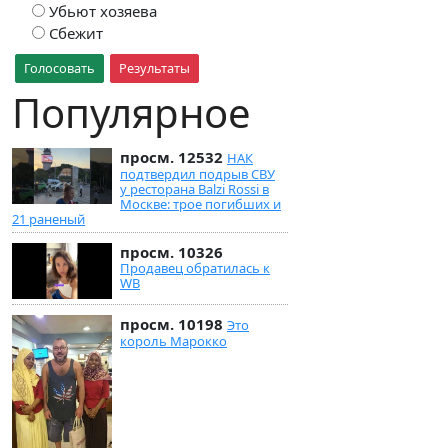
Убьют хозяева
Сбежит
Голосовать
Результаты
Популярное
просм. 12532
НАК
подтвердил подрыв СВУ
у ресторана Balzi Rossi в
Москве: трое погибших и
21 раненый
просм. 10326
Продавец обратилась к
WB
просм. 10198
Это
король Марокко