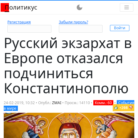
Политикус
dark_mode
Регистрация
Забыли пароль?
Русский экзархат в
Европе отказался
подчиниться
Константинополю
24-02-2019, 10:32 • Опубл.:
ZMAI
• Просм.: 14110 •
Комм.: 60
•
События
+208
в мире