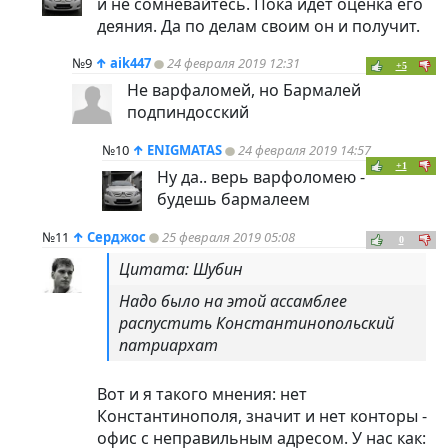
и не сомневайтесь. Пока идёт оценка его
деяния. Да по делам своим он и получит.
№9
↑
aik447
24 февраля 2019 12:31
+5
Не варфаломей, но Бармалей
подпиндосский
№10
↑
ENIGMATAS
24 февраля 2019 14:57
+1
Ну да.. верь варфоломею -
будешь бармалеем
№11
↑
Серджос
25 февраля 2019 05:08
0
Цитата: Шубин
Надо было на этой ассамблее
распустить Константинопольский
патриархат
Вот и я такого мнения: нет
Константинополя, значит и нет конторы -
офис с неправильным адресом. У нас как: