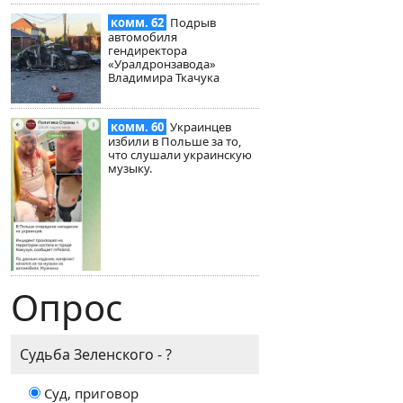
комм. 62
Подрыв
автомобиля
гендиректора
«Уралдронзавода»
Владимира Ткачука
комм. 60
Украинцев
избили в Польше за то,
что слушали украинскую
музыку.
Опрос
Судьба Зеленского - ?
Суд, приговор