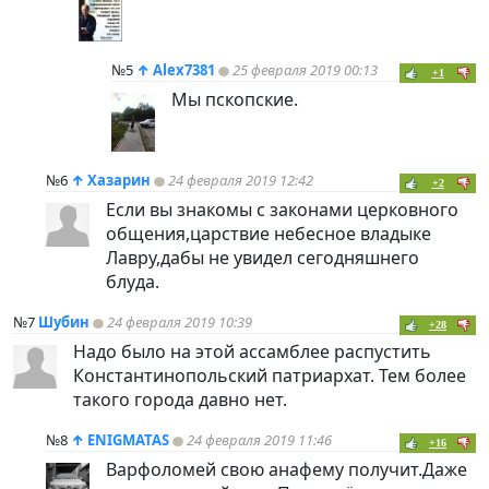
№5
↑
Alex7381
25 февраля 2019 00:13
+1
Мы пскопские.
№6
↑
Хазарин
24 февраля 2019 12:42
+2
Если вы знакомы с законами церковного
общения,царствие небесное владыке
Лавру,дабы не увидел сегодняшнего
блуда.
№7
Шубин
24 февраля 2019 10:39
+28
Надо было на этой ассамблее распустить
Константинопольский патриархат. Тем более
такого города давно нет.
№8
↑
ENIGMATAS
24 февраля 2019 11:46
+16
Варфоломей свою анафему получит.Даже