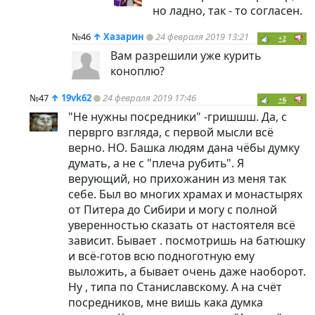
но ладно, так - то согласен.
№46
↑
Хазарин
24 февраля 2019 13:21
+2
Вам разрешили уже курить
коноплю?
№47
↑
19vk62
24 февраля 2019 17:46
+6
"Не нужны посредники" -гришшш. Да, с
перврго взгляда, с первой мысли всё
верно. НО. Башка людям дана чёбы думку
думать, а не с "плеча рубить". Я
верующий, но прихожанин из меня так
себе. Был во многих храмах и монастырях
от Питера до Сибири и могу с полной
уверенностью сказать от настоятеля всё
зависит. Бывает . посмотришь на батюшку
и всё-готов всю подноготную ему
выложить, а бывает очень даже наоборот.
Ну , типа по Станиславскому. А на счёт
посредников, мне вишь кака думка