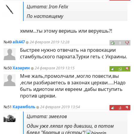
Цитата: Iron Felix
По настоящему
хммм...ты этому веришь или веруешь?!
№49
aik447
24 февраля 2019 12:28
0
Быстрее нужно отвечать на провокации
стамбульского пархата.Турки геть с Украины.
№50
Хазарин
24 февраля 2019 13:15
+2
Мне жаль,промолчали ,могло повести,вы
,если разбираетесь в законах церкви.....Надо
быть идиотом или евреем ,дабы выступить
против церкви.
№51
Карамболь
24 февраля 2019 13:54
-3
Цитата: змеелов
Один уже ляпал про дивизии, а потом
блеял "братья и сёстры"!