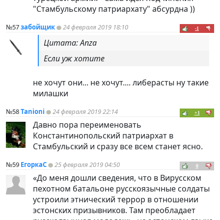
"Стамбульскому патриархату" абсурдна ))
№57
забойщик
24 февраля 2019 18:10
-1
Цитата: Anza
Если уж хотите
не хочут они... не хочут.... либерасты ну такие
милашки
№58
Tanioni
24 февраля 2019 22:14
+1
Давно пора переименовать
Константинопольский патриархат в
Стамбульский и сразу все всем станет ясно.
№59
ЕгоркаС
25 февраля 2019 04:50
0
«До меня дошли сведения, что в Вирусском
пехотном батальоне русскоязычные солдаты
устроили этнический террор в отношении
эстонских призывников. Там преобладает