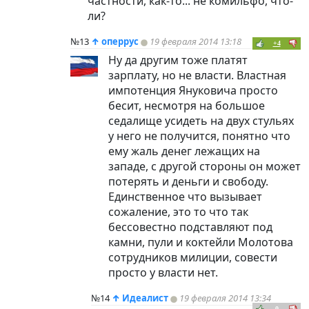
частности, как-то... не комильфо, что-
ли?
№13
↑
оперрус
19 февраля 2014 13:18
+4
Ну да другим тоже платят
зарплату, но не власти. Властная
импотенция Януковича просто
бесит, несмотря на большое
седалище усидеть на двух стульях
у него не получится, понятно что
ему жаль денег лежащих на
западе, с другой стороны он может
потерять и деньги и свободу.
Единственное что вызывает
сожаление, это то что так
бессовестно подставляют под
камни, пули и коктейли Молотова
сотрудников милиции, совести
просто у власти нет.
№14
↑
Идеалист
19 февраля 2014 13:34
0