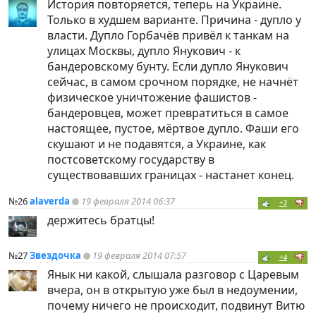
История повторяется, теперь на Украине.
Только в худшем варианте. Причина - дупло у
власти. Дупло Горбачёв привёл к танкам на
улицах Москвы, дупло Янукович - к
бандеровскому бунту. Если дупло Янукович
сейчас, в самом срочном порядке, не начнёт
физическое уничтожение фашистов -
бандеровцев, может превратиться в самое
настоящее, пустое, мёртвое дупло. Фаши его
скушают и не подавятся, а Украине, как
постсоветскому государству в
существовавших границах - настанет конец.
№26
alaverda
19 февраля 2014 06:37
+2
держитесь братцы!
№27
Звездочка
19 февраля 2014 07:57
+4
Янык ни какой, слышала разговор с Царевым
вчера, он в открытую уже был в недоумении,
почему ничего не происходит, подвинут Витю