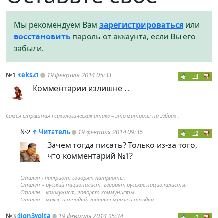
Мы рекомендуем Вам
зарегистрироваться
или
восстановить
пароль от аккаунта, если Вы его
забыли.
№1
Reks21
19 февраля 2014 05:33
+4
Комментарии излишне ...
----------
Самая страшная психологическая атака – это матросы на зебрах .
№2
↑
Читатель
19 февраля 2014 09:36
+2
Зачем тогда писать? Только из-за того,
что комментарий №1?
----------
Сталин - патриот, говорят патриоты.
Сталин – русский националист, говорят русские националисты.
Сталин – коммунист, говорят коммунисты.
Сталин – мразь и негодяй, говорят мрази и негодяи.
№3
djon3volta
19 февраля 2014 05:34
+7