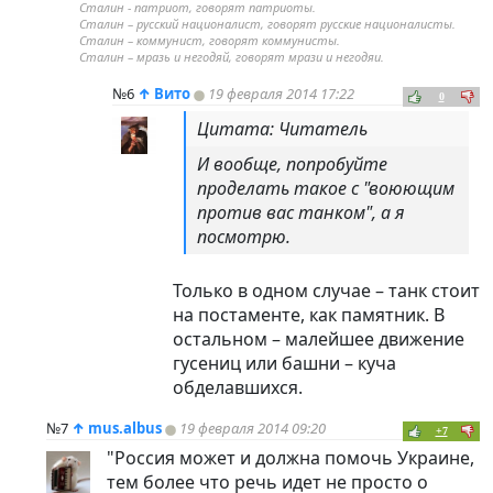
Сталин - патриот, говорят патриоты.
Сталин – русский националист, говорят русские националисты.
Сталин – коммунист, говорят коммунисты.
Сталин – мразь и негодяй, говорят мрази и негодяи.
№6
↑
Вито
19 февраля 2014 17:22
0
Цитата: Читатель
И вообще, попробуйте
проделать такое с "воюющим
против вас танком", а я
посмотрю.
Только в одном случае – танк стоит
на постаменте, как памятник. В
остальном – малейшее движение
гусениц или башни – куча
обделавшихся.
№7
↑
mus.albus
19 февраля 2014 09:20
+7
"Россия может и должна помочь Украине,
тем более что речь идет не просто о