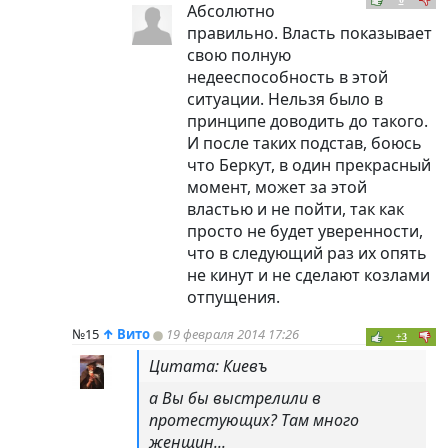
Абсолютно
правильно. Власть показывает
свою полную
недееспособность в этой
ситуации. Нельзя было в
принципе доводить до такого.
И после таких подстав, боюсь
что Беркут, в один прекрасный
момент, может за этой
властью и не пойти, так как
просто не будет уверенности,
что в следующий раз их опять
не кинут и не сделают козлами
отпущения.
№15
↑
Вито
19 февраля 2014 17:26
+3
Цитата: Киевъ
а Вы бы выстрелили в
протестующих? Там много
женщин...