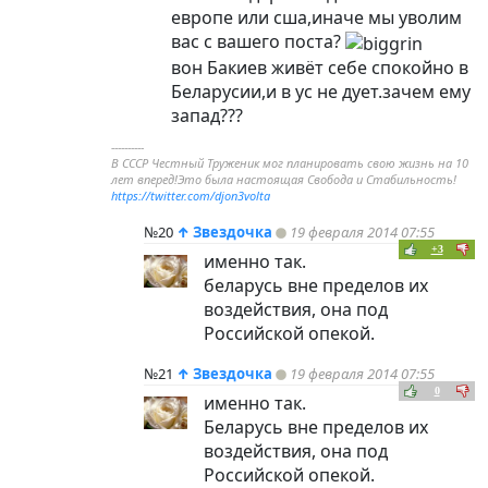
европе или сша,иначе мы уволим
вас с вашего поста?
вон Бакиев живёт себе спокойно в
Беларусии,и в ус не дует.зачем ему
запад???
----------
В СССР Честный Труженик мог планировать свою жизнь на 10
лет вперед!Это была настоящая Свобода и Стабильность!
https://twitter.com/djon3volta
№20
↑
Звездочка
19 февраля 2014 07:55
+3
именно так.
беларусь вне пределов их
воздействия, она под
Российской опекой.
№21
↑
Звездочка
19 февраля 2014 07:55
0
именно так.
Беларусь вне пределов их
воздействия, она под
Российской опекой.