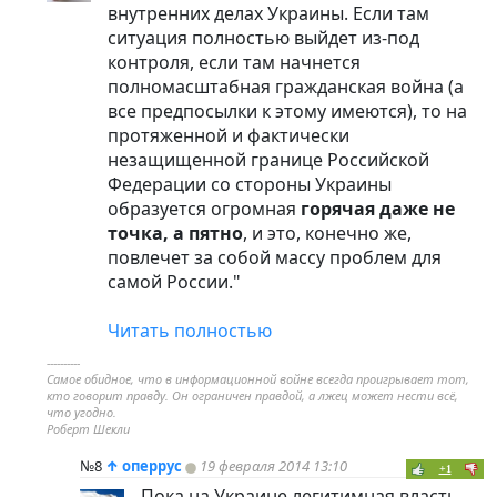
внутренних делах Украины. Если там
ситуация полностью выйдет из-под
контроля, если там начнется
полномасштабная гражданская война (а
все предпосылки к этому имеются), то на
протяженной и фактически
незащищенной границе Российской
Федерации со стороны Украины
образуется огромная
горячая даже не
точка, а пятно
, и это, конечно же,
повлечет за собой массу проблем для
самой России."
Читать полностью
----------
Самое обидное, что в информационной войне всегда проигрывает тот,
кто говорит правду. Он ограничен правдой, а лжец может нести всё,
что угодно.
Роберт Шекли
№8
↑
оперрус
19 февраля 2014 13:10
+1
Пока на Украине легитимная власть,