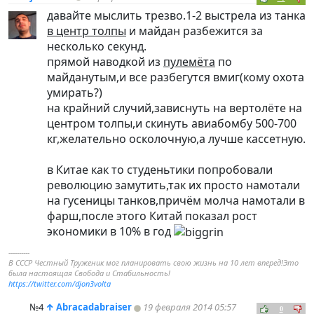
давайте мыслить трезво.1-2 выстрела из танка
в центр толпы
и майдан разбежится за
несколько секунд.
прямой наводкой из
пулемёта
по
майданутым,и все разбегутся вмиг(кому охота
умирать?)
на крайний случий,зависнуть на вертолёте на
центром толпы,и скинуть авиабомбу 500-700
кг,желательно осколочную,а лучше кассетную.
в Китае как то студеньтики попробовали
революцию замутить,так их просто намотали
на гусеницы танков,причём молча намотали в
фарш,после этого Китай показал рост
экономики в 10% в год
----------
В СССР Честный Труженик мог планировать свою жизнь на 10 лет вперед!Это
была настоящая Свобода и Стабильность!
https://twitter.com/djon3volta
№4
↑
Abracadabraiser
19 февраля 2014 05:57
0