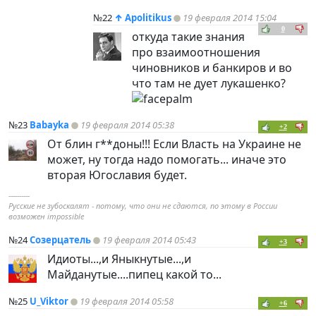
№22
↑
Apolitikus
19 февраля 2014 15:04
0
откуда такие знания
про взаимоотношения
чиновников и банкиров и во
что там не дует лукашенко?
№23
Babayka
19 февраля 2014 05:38
+2
От блин г**доны!!! Если Власть на Украине не
может, ну тогда надо помогать... иначе это
вторая Югославия будет.
----------
Русские не зубоскалят - потому, что они не сдаются, по этому в России
возможен impossible
№24
Созерцатель
19 февраля 2014 05:43
+3
Идиоты...,и Яныкнутые...,и
Майданутые....пипец какой то...
№25
U_Viktor
19 февраля 2014 05:58
+6