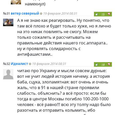
намекнул)
№31
ветер северный
19 февраля 2014 08:31
+1
А я не знаю как реагировать. Ну понятно, что
там всё плохо и будет только хуже, но я лично
на это никак повлиять не смогу. Можем
только сожалеть и рассчитывать на
правильные действия нашего гос.аппарата..
ну и проявлять солидарность с
антифашистами..
№32
Идеалист
19 февраля 2014 08:31
+4
читаю про Украину и мысли совсем дурные:
вот не учит людей история ничему. а история
баба, сцука, злопамятная: вот очень и очень
жаль, что в 91 в нашей стране проявили
слабость. объяснить? а всё просто: если бы
тогда в центре Москвы погибло 100-200-1000
человек - всё равно!!! всю эту толпу надо было
разогнать и отправить колымить, ибо