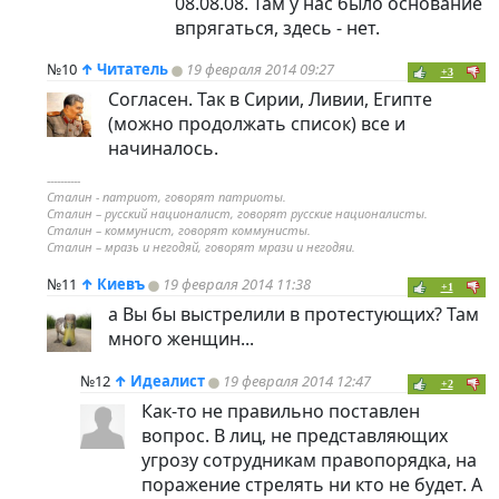
08.08.08. Там у нас было основание
впрягаться, здесь - нет.
№10
↑
Читатель
19 февраля 2014 09:27
+3
Согласен. Так в Сирии, Ливии, Египте
(можно продолжать список) все и
начиналось.
----------
Сталин - патриот, говорят патриоты.
Сталин – русский националист, говорят русские националисты.
Сталин – коммунист, говорят коммунисты.
Сталин – мразь и негодяй, говорят мрази и негодяи.
№11
↑
Киевъ
19 февраля 2014 11:38
+1
а Вы бы выстрелили в протестующих? Там
много женщин...
№12
↑
Идеалист
19 февраля 2014 12:47
+2
Как-то не правильно поставлен
вопрос. В лиц, не представляющих
угрозу сотрудникам правопорядка, на
поражение стрелять ни кто не будет. А