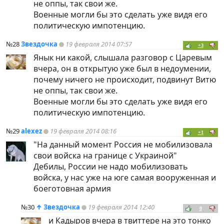
не оппы, так свои же.
Военные могли бы это сделать уже видя его
политическую импотенцию.
№28
Звездочка
19 февраля 2014 07:57
+3
Янык ни какой, слышала разговор с Царевым
вчера, он в открытую уже был в недоумении,
почему ничего не происходит, подвинут Витю
не оппы, так свои же.
Военные могли бы это сделать уже видя его
политическую импотенцию.
№29
alexez
19 февраля 2014 08:16
+1
"На данный момент Россия не мобилизовала
свои войска на границе с Украиной"
Дебилы, России не надо мобилизовать
войска, у нас уже на юге самая вооруженная и
боеготовная армия
№30
↑
Звездочка
19 февраля 2014 12:40
0
и Кадыров вчера в твиттере на это тонко