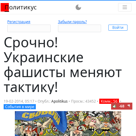
Политикус
dark_mode
Регистрация
Забыли пароль?
Срочно!
Украинские
фашисты меняют
тактику!
19-02-2014, 05:17 • Опубл.:
Apolitikus
• Просм.: 43452 •
Комм.: 56
•
-68
События в мире