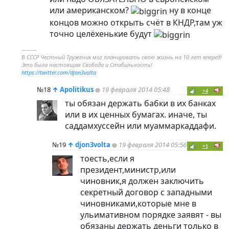
или американском?
ну в конце
концов можно открыть счёт в КНДР,там уж
точно целёхенькие будут
----------
В СССР Честный Труженик мог планировать свою жизнь на 10 лет вперед!
Это была настоящая Свобода и Стабильность!
https://twitter.com/djon3volta
№18
↑
Apolitikus
19 февраля 2014 05:48
+4
ты обязан держать бабки в их банках
или в их ценных бумагах. иначе, ты
саддамхуссейн или муаммаркаддафи.
№19
↑
djon3volta
19 февраля 2014 05:56
+1
тоесть,если я
президент,министр,или
чиновник,я должен заключить
секретный договор с западными
чиновниками,которые мне в
ульимативном порядке заявят - вы
обязаны держать деньги только в