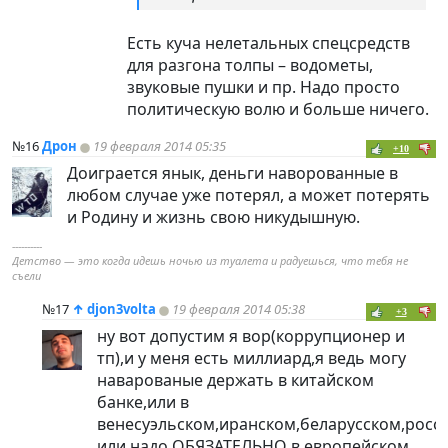
Есть куча нелетальных спецсредств
для разгона толпы – водометы,
звуковые пушки и пр. Надо просто
политическую волю и больше ничего.
№16
Дрон
19 февраля 2014 05:35
+10
Доиграется янык, деньги наворованные в
любом случае уже потерял, а может потерять
и Родину и жизнь свою никудышную.
----------
Детство — это когда идешь ночью из туалета и радуешься, что тебя не
съели
№17
↑
djon3volta
19 февраля 2014 05:38
+3
ну вот допустим я вор(коррупционер и
тп),и у меня есть миллиард,я ведь могу
наварованые держать в китайском
банке,или в
венесуэльском,иранском,беларусском,росс
или надо ОБЯЗАТЕЛЬНО в европейском