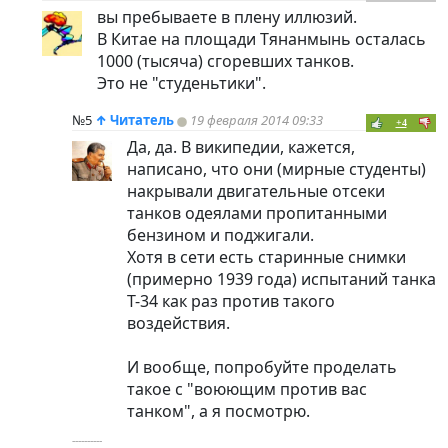
вы пребываете в плену иллюзий.
В Китае на площади Тянанмынь осталась
1000 (тысяча) сгоревших танков.
Это не "студеньтики".
№5
↑
Читатель
19 февраля 2014 09:33
+4
Да, да. В википедии, кажется,
написано, что они (мирные студенты)
накрывали двигательные отсеки
танков одеялами пропитанными
бензином и поджигали.
Хотя в сети есть старинные снимки
(примерно 1939 года) испытаний танка
Т-34 как раз против такого
воздействия.
И вообще, попробуйте проделать
такое с "воюющим против вас
танком", а я посмотрю.
----------