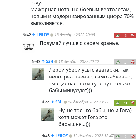
году.
Мажорная нота. По боевым вертолётам,
новым и модернизированным цифра 70%
выполняется.
№42
↑
LEROY
18 декабря 2022 20:08
-3
Подумай лучше о своем вранье.
№43
↑
S3H
18 декабря 2022 20:12
0
Лерой убери усы с аватарки. Так
непосредственно, самозабвенно,
эмоционально и тупо тут только
бабы минусуют)))
№44
↑
S3H
18 декабря 2022 23:23
+1
Ну, не только бабы, но и Гога)
хотя может Гога это
барышня…)))
№45
↑
LEROY
19 декабря 2022 18:47
0