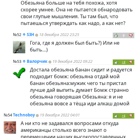
Обезьяна больше на тебя похожа, хотя
скорее умнее. Она не пытается обнародовать
свои глупые мышления. Ты там был, что
пытаешься утверждать как надо, а как нет?
№52
↑
S3H
18 декабря 2022 23:25
0
Гога, где я должен был быть?) Или не
быть…)
№53
↑
Валорчик
19 декабря 2022 09:22
+1
Достала обезьяна банан сидит и радуется
подходит бомж: обезьяна отдай мой
банан обезьяна:мужик чего ты пристал
лучше дай выпить думает Бомж странно
обезьяна говоряшая Обезьяна: я и не
обезьяна вовсе а тёща иди алкаш домой
№54
Technoboy
19 декабря 2022 04:01
+1
А ни кто не задавался вопросами откуда
американцы столько всего знают о
перемещении наших высокопоставленных