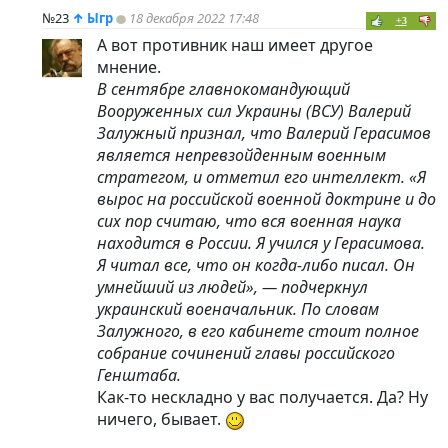
№23
↑
Ыгр
18 декабря 2022 17:48
+3
А вот противник наш имеет другое
мнение.
В сентябре главнокомандующий
Вооруженных сил Украины (ВСУ) Валерий
Залужный признал, что Валерий Герасимов
является непревзойденным военным
стратегом, и отметил его интеллект. «Я
вырос на российской военной доктрине и до
сих пор считаю, что вся военная наука
находится в России. Я учился у Герасимова.
Я читал все, что он когда-либо писал. Он
умнейший из людей», — подчеркнул
украинский военачальник. По словам
Залужного, в его кабинете стоит полное
собрание сочинений главы российского
Генштаба.
Как-то нескладно у вас получается. Да? Ну
ничего, бывает.