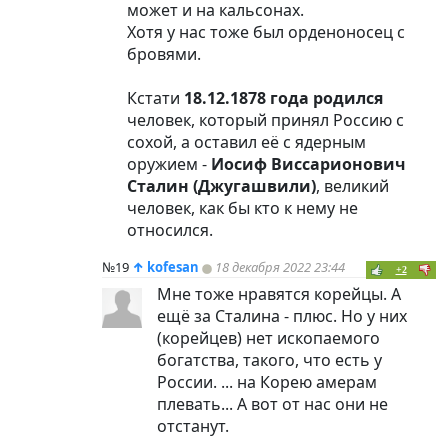
может и на кальсонах.
Хотя у нас тоже был орденоносец с
бровями.
Кстати
18.12.1878
года родился
человек, который принял Россию с
сохой, а оставил её с ядерным
оружием -
Иосиф Виссарионович
Сталин (Джугашвили)
, великий
человек, как бы кто к нему не
относился.
№19
↑
kofesan
18 декабря 2022 23:44
+2
Мне тоже нравятся корейцы. А
ещё за Сталина - плюс. Но у них
(корейцев) нет ископаемого
богатства, такого, что есть у
России. ... на Корею амерам
плевать... А вот от нас они не
отстанут.