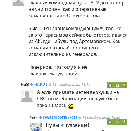
главный командный пункт ВСУ до сих пор
не уничтожен, как и оперативные
командования «Юг» и «Восток»
Был бы я Главнокомандующим!!!, только
за это Герасимов сейчас бы отстреливался
из АК, где нибудь под Артёмовском. Как
командир взвода! состоящего
исключительно из генералов...
Наверное, поэтому я и не
главнокомандующий!
№33
↑
HARDT
18 декабря 2022 18:16
+3
А если призвать детей верхушки на
СВО по мобилизации, она уже бы и
закончилась
№34
↑
sevastopol1957cat
18 декабря 2022 18:36
+1
Ну вы и чудовище!