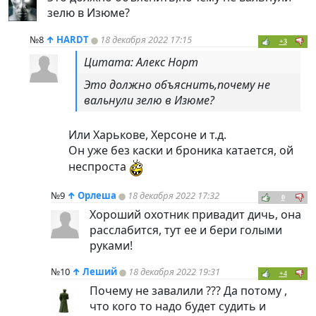
зелю в Изюме?
№8
↑
HARDT
18 декабря 2022 17:15
+3
Цитата: Алекс Норт
Это должно объяснить,почему не
вальнули зелю в Изюме?
Или Харькове, Херсоне и т.д.
Он уже без каски и броника катается, ой
неспроста
№9
↑
Орлеша
18 декабря 2022 17:32
0
Хороший охотник привадит дичь, она
расслабится, тут ее и бери голыми
руками!
№10
↑
Леший
18 декабря 2022 19:31
+4
Почему не завалили ??? Да потому ,
что кого то надо будет судить и