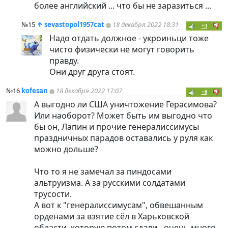
более английский ... что бы не заразиться ...
№15
↑
sevastopol1957cat
18 декабря 2022 18:31
+3
Надо отдать должное - укроиньци тоже
чисто физически не могут говорить
правду.
Они друг друга стоят.
№16
kofesan
18 декабря 2022 17:07
+8
А выгодно ли США уничтожение Герасимова?
Или наоборот? Может быть им выгодно что
бы он, Лапин и прочие генералиссимусы
праздничных парадов оставались у руля как
можно дольше?
Что то я не замечал за
пиндoc
ами
альтруизма. А за русскими солдатами
трусости.
А вот к "генералиссимусам", обвешанным
орденами за взятие сёл в Харьковской
области, которую потом сдали - очень много