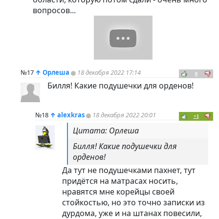
вопросов...
№17
↑
Орлеша
18 декабря 2022 17:14
0
Билля! Какие подушечки для орденов!
№18
↑
alexkras
18 декабря 2022 20:01
+1
Цитата: Орлеша
Билля! Какие подушечки для
орденов!
Да тут не подушечками пахнет, тут
придётся на матрасах носить,
нравятся мне корейцы своей
стойкостью, но это точно записки из
дурдома, уже и на штанах повесили,