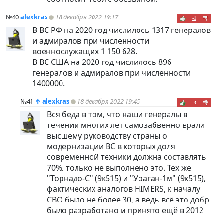
№40
alexkras
18 декабря 2022 19:17
-1
В ВС РФ на 2020 год числилось 1317 генералов
и адмиралов при численности
военнослужащих
1 150 628.
В ВС США на 2020 год числилось 896
генералов и адмиралов при численности
1400000.
№41
↑
alexkras
18 декабря 2022 19:45
-3
Вся беда в том, что наши генералы в
течении многих лет самозабвенно врали
высшему руководству страны о
модернизации ВС в которых доля
современной техники должна составлять
70%, только не выполнено это. Тех же
"Торнадо-С" (9к515) и "Ураган-1м" (9к515),
фактических аналогов HIMERS, к началу
СВО было не более 30, а ведь всё это добр
было разработано и принято ещё в 2012