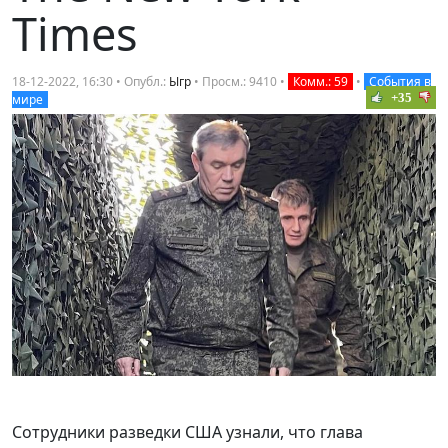
Times
18-12-2022, 16:30 • Опубл.:
Ыгр
• Просм.: 9410 •
Комм.: 59
•
События в
+35
мире
Сотрудники разведки США узнали, что глава