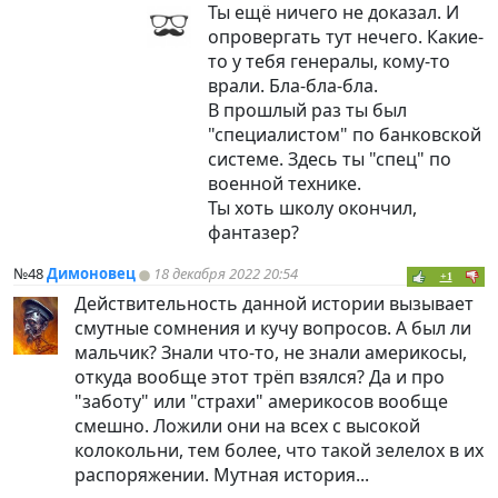
Ты ещё ничего не доказал. И
опровергать тут нечего. Какие-
то у тебя генералы, кому-то
врали. Бла-бла-бла.
В прошлый раз ты был
"специалистом" по банковской
системе. Здесь ты "спец" по
военной технике.
Ты хоть школу окончил,
фантазер?
№48
Димоновец
18 декабря 2022 20:54
+1
Действительность данной истории вызывает
смутные сомнения и кучу вопросов. А был ли
мальчик? Знали что-то, не знали америкосы,
откуда вообще этот трёп взялся? Да и про
"заботу" или "страхи" америкосов вообще
смешно. Ложили они на всех с высокой
колокольни, тем более, что такой зелелох в их
распоряжении. Мутная история...