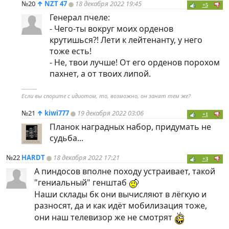
№20
↑
NZT 47
18 декабря 2022 19:45
+5
Генерал пчеле:
- Чего-ты вокруг моих орденов
крутишься?! Лети к лейтенанту, у него
тоже есть!
- Не, твои лучше! От его орденов порохом
пахнет, а от твоих липой.
----------
Если вы спорите с идиотом, то, возможно, он занят тем же?
№21
↑
kiwi777
19 декабря 2022 03:06
+1
Планок наградных набор, придумать не
судьба...
№22
HARDT
18 декабря 2022 17:21
+3
А
пиндoc
ов вполне походу устраивает, такой
"гениальный" генштаб
Наши склады бк они вычисляют в лёгкую и
разносят, да и как идёт мобилизация тоже,
они наш телевизор же не смотрят