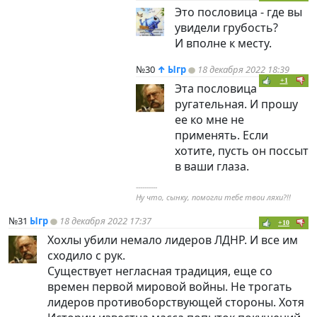
Это пословица - где вы
увидели грубость?
И вполне к месту.
№30
↑
Ыгр
18 декабря 2022 18:39
+1
Эта пословица
ругательная. И прошу
ее ко мне не
применять. Если
хотите, пусть он поссыт
в ваши глаза.
----------
Ну что, сынку, помогли тебе твои ляхи?!!
№31
Ыгр
18 декабря 2022 17:37
+10
Хохлы убили немало лидеров ЛДНР. И все им
сходило с рук.
Существует негласная традиция, еще со
времен первой мировой войны. Не трогать
лидеров противоборствующей стороны. Хотя