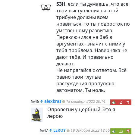
S3H
, если ты думаешь, что все
твои выступления на этой
трибуне должны всем
нравиться, то ты подросток по
умственному развитию.
Переключился на баб в
аргументах - значит с ними у
тебя проблема. Наверняка не
дают тебе. И правильно
делают.
Не напрягайся с ответом. Всё
равно твои глупые
рассуждения пропускаю
автоматом. Ты ноль.
№46
↑
alexkras
18 декабря 2022 20:14
-2
Опровегни ущербный. Это я
лерою
№47
↑
LEROY
19 декабря 2022 18:56
+3