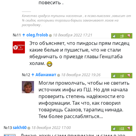
повесить .
----------
Качество градуса тупизны населения , в псако-пикселях ,зависит от
% скидок, которыми торгаши-барыги заманивают лохов на
распродажу .
№11
↑
oleg.frolob
18 декабря 2022 17:21
+8
Это объясняет, что
пиндoc
ы прям писдец
какие белые и пушистые, что не стали
ябедничать о приезде главы Генштаба
холам.
№12
↑
Абанамат
18 декабря 2022 19:26
+4
Могли промолчать, чтобы не светить
источник инфы из ГШ. Но для начала
проверить степень надёжности его
информации. Так что, как говорил
товарищь Саахов, тарапиц нинада.
Тем более расслабляться...
№13
sakh60
18 декабря 2022 17:00
+11
Думаю, хохлы сами придумали, и сами в это