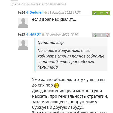
----------
Ну что, сынку, помогли тебе твои ляхи?!!
№24
↑
Dedulen
18 декабря 2022 17:57
+7
если враг нас хвалит...
№25
↑
HARDT
18 декабря 2022 18:10
0
Цитата: Ыгр
По словам Залужного, в его
кабинете стоит полное собрание
сочинений главы российского
Генштаба
Уже давно обкашляли эту чушь, а вы
до сих пор
Для достижения цели можно в уши
нассать
, про гениальность стратегии,
заканчивающееся вооружение у
буржуев и другую лабуду...
Зато у вас всё складно будет, хоть ссы