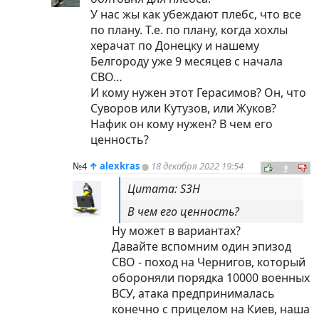
У нас жы как убеждают плебс, что все
по плану. Т.е. по плану, когда хохлы
херачат по Донецку и нашему
Белгороду уже 9 месяцев с начала
СВО…
И кому нужен этот Герасимов? Он, что
Суворов или Кутузов, или Жуков?
Нафик он кому нужен? В чем его
ценность?
№4
↑
alexkras
18 декабря 2022 19:54
0
Цитата: S3H
В чем его ценность?
Ну может в вариантах?
Давайте вспомним один эпизод
СВО - поход на Чернигов, который
обороняли порядка 10000 военных
ВСУ, атака предпринималась
конечно с прицелом на Киев, наша