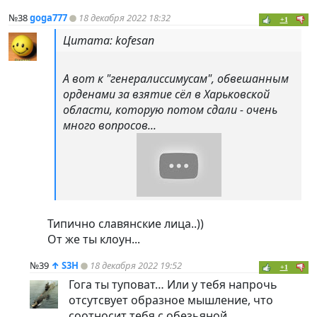
№38
goga777
18 декабря 2022 18:32
+1
Цитата: kofesan
А вот к "генералиссимусам", обвешанным
орденами за взятие сёл в Харьковской
области, которую потом сдали - очень
много вопросов...
Типично славянские лица..))
От же ты клоун...
№39
↑
S3H
18 декабря 2022 19:52
+1
Гога ты туповат… Или у тебя напрочь
отсутсвует образное мышление, что
соотносит тебя с обезьяной.