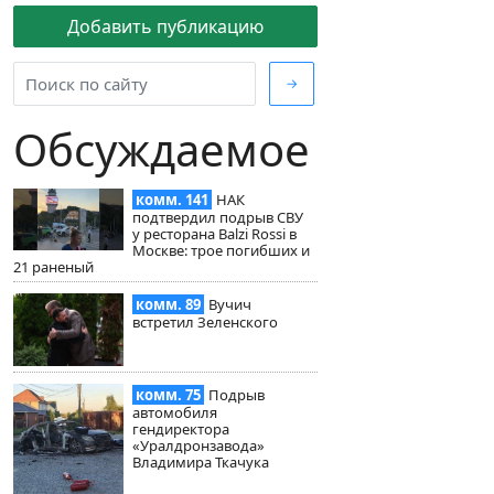
Добавить публикацию
→
Обсуждаемое
комм. 141
НАК
подтвердил подрыв СВУ
у ресторана Balzi Rossi в
Москве: трое погибших и
21 раненый
комм. 89
Вучич
встретил Зеленского
комм. 75
Подрыв
автомобиля
гендиректора
«Уралдронзавода»
Владимира Ткачука