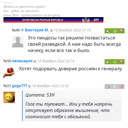
----------
Можно-ли простить врага?
Бог - судья, он простит.
Наше дело - организовать их встречу.
№49
↑
Виктория М.
18 декабря 2022 21:16
+4
Это
пиндoc
ы так решили похвастаться
своей разведкой. А нам надо быть всегда
начеку, если все так и было.
№50
папакарло
18 декабря 2022 22:14
+1
Хотят подорвать доверие россиян к генералу.
№51
goga777
18 декабря 2022 22:53
0
Цитата: S3H
Гога ты туповат… Или у тебя напрочь
отсутсвует образное мышление, что
соотносит тебя с обезьяной.