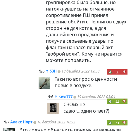
группировка была больше, но
натолкнувшись на отчаянное
сопротивление ГШ принял
решение обойти с Чернигов с двух
сторон не для котла, а для
дальнейшего продвижения и
получив серьёзные удары по
флангам начался первый акт
"доброй воли". Кому не нравится
можете поправить.
№5
↑
S3H
18 декабря 2022 19:58
-1
Таки по вопрос о ценности
повис в воздухе.
№6
↑
kiwi777
19 декабря 2022 03:04
+1
СВОих не
сдают...одни ответ?)
№7
Алекс Норт
18 декабря 2022 16:52
+4
Это должно объяснить,почему не вальнули