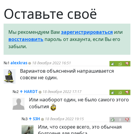
Оставьте своё
Мы рекомендуем Вам
зарегистрироваться
или
восстановить
пароль от аккаунта, если Вы его
забыли.
№1
alexkras
18 декабря 2022 16:51
+5
Вариантов объяснений напрашивается
совсем не один.
№2
↑
HARDT
18 декабря 2022 17:17
+5
Или наоборот один, не было самого этого
события
№3
↑
S3H
18 декабря 2022 19:15
0
Или, что скорее всего, это обычная
болтовня для плебса.