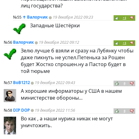
лиц государства?
№55
↑
Валорчик
19 декабря 2022 09:23
+1
Западные Шестёрки
№56
Валорчик
19 декабря 2022 09:12
+1
Зелю лучше б взяли и сразу на Лубянку чтобы
даже пикнуть не успел.Петенька за Рошен
будет Жостко спрошен.ну а Пастор будет в
той тюрьме
№57
BoB1212
19 декабря 2022 09:43
0
А хорошие информаторы у США в нашем
министерстве обороны...
№58
DIP DOP
19 декабря 2022 11:56
0
Во как , а наши нурика никак не могут
уничтожить.