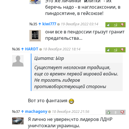
Это же личинки "
и
литки" - их
беречь надо - в наглосаксонии, в
пиндoc
ятине, в гейсоюзе!
№35
↑
kiwi777
19 декабря 2022 03:14
+2
они все в пендоссии грызут гранит
предательства...
№36
↑
HARDT
18 декабря 2022 18:14
+2
Цитата: Ыгр
Существует негласная традиция,
еще со времен первой мировой войны.
Не трогать лидеров
противоборствующей стороны
Вот это фантазия
№37
↑
machagony
18 декабря 2022 21:56
0
Я лично не уверен,что лидеров ЛДНР
уничтожали украинцы.