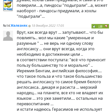
поверили....а,
пиндoc
ы "подыграли"...а, может
наоборот -
пиндoc
ы придумали, а хохлы
"подыграли"...
№14
Железняк
18 декабря 2022 17:05
+10
Врут, как всегда врут ... запутывают... что бы
повлиять.. мол мы какие "умеренные и
разумные " ... не верь ни одному слову
англосаксу ... они врут всегда, когда это
необходимо в достижении цели ..
в соответствии постулата: "всё что приносит
пользу большинству то и морально" ..
Иеремия Бентам, английская философия....
что такое польза и что такое большинство
решать англосаксу то самое бремя белого
англосакса.. дикаря и расиста ... мерзкий
народец... на планете, все кто не владеет их
языком ... это уже заметили.... остальных на
перевоспитание ...
и кстати надеюсь Герасимов не использует