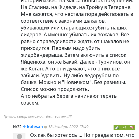
Истории известна масса попыток покушений.
На Сталина, на Фиделя, на Тройку в Тегеране.
Мне кажется, что настала пора действовать в
соответствие с законами шакалов,
убивающих или старающихся убить наших
лидеров. А именно: убивать их вожаков. Все
равно справедливости ждать от шакалов не
приходится. Первым надо убить
жидобандерыша. Затем включить в список
Яйценюха, он же Бакай. Далее - Турчинов, он
же Коган. А то они думают, что о них все
забыли. Удавить. Ну либо ледорубом по
башке. Можно и "Новичком". Без разницы.
Список можно продолжить.
А то небратья берега начинают терять
совсем.
----------
Ну что, сынку, помогли тебе твои ляхи?!!
№32
↑
kofesan
18 декабря 2022 17:49
+3
Ох как бы хотелось ... Но правда в том, что