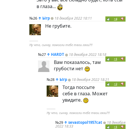
в глаза...
№26
↑
Ыгр
18 декабря 2022 18:11
+4
Не грубите.
----------
Ну что, сынку, помогли тебе твои ляхи?!!
№27
↑
HARDT
18 декабря 2022 18:18
+1
Вам показалось, там
грубости нет
№28
↑
Ыгр
18 декабря 2022 18:21
+2
Тогда поссыте
себе в глаза. Может
увидите.
----------
Ну что, сынку, помогли тебе твои ляхи?!!
№29
↑
sevastopol1957cat
18 декабря
2022 18:33
+1