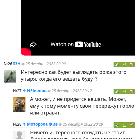
№26
S3H
25 декабря 2022 20:09
+3
Интересно как будет выглядеть рожа этого
упыря, когда его вешать будут?
№27
↑
Н.Чернов
25 декабря 2022 20:12
+2
А может, и не придётся вешать. Может,
ему к тому моменту свои перережут горло
или отравят.
№28
↑
Моторола Жив
25 декабря 2022 20:29
+5
Ничего интересного ожидать не стоит.