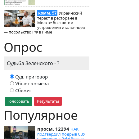
комм. 57
Украинский
теракт в ресторане в
Москве был актом
устрашения итальянцев
— посольство РФ в Риме
Опрос
Судьба Зеленского - ?
Суд, приговор
Убьют хозяева
Сбежит
Голосовать
Результаты
Популярное
просм. 12294
НАК
подтвердил подрыв СВУ
у ресторана Balzi Rossi в