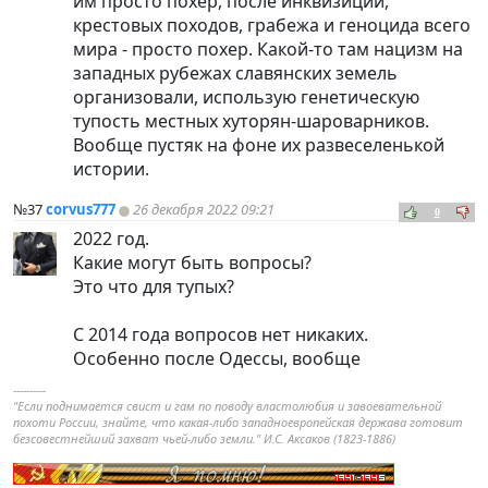
им просто похер, после инквизиции,
крестовых походов, грабежа и геноцида всего
мира - просто похер. Какой-то там нацизм на
западных рубежах славянских земель
организовали, использую генетическую
тупость местных хуторян-шароварников.
Вообще пустяк на фоне их развеселенькой
истории.
№37
corvus777
26 декабря 2022 09:21
0
2022 год.
Какие могут быть вопросы?
Это что для тупых?
С 2014 года вопросов нет никаких.
Особенно после Одессы, вообще
----------
"Если поднимается свист и гам по поводу властолюбия и завоевательной
похоти России, знайте, что какая-либо западноевропейская держава готовит
безсовестнейший захват чьей-либо земли." И.С. Аксаков (1823-1886)