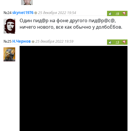
№24
skynet1976
25 декабря 2022 19:54
+6
Один пид@р на фоне другого пид@р@с@,
ничего нового, все как обычно у долбоЁбов.
№25
Н.Чернов
25 декабря 2022 19:59
+3