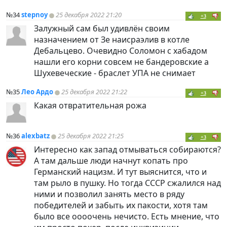
№34
stepnoy
25 декабря 2022 21:20
+3
Залужный сам был удивлён своим
назначением от Зе наисраэлив в котле
Дебальцево. Очевидно Соломон с хабадом
нашли его корни совсем не бандеровские а
Шухевеческие - браслет УПА не снимает
№35
Лео Ардо
25 декабря 2022 21:22
+3
Какая отвратительная рожа
№36
alexbatz
25 декабря 2022 21:25
+3
Интересно как запад отмываться собираются?
А там дальше люди начнут копать про
Германский нацизм. И тут выяснится, что и
там рыло в пушку. Но тогда СССР сжалился над
ними и позволил занять место в ряду
победителей и забыть их пакости, хотя там
было все оооочень нечисто. Есть мнение, что