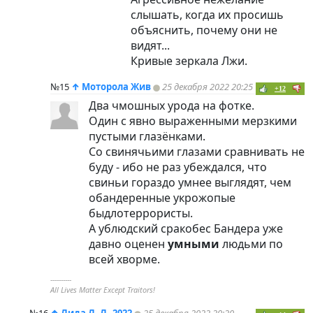
слышать, когда их просишь
объяснить, почему они не
видят...
Кривые зеркала Лжи.
№15
↑
Моторола Жив
25 декабря 2022 20:25
+12
Два чмошных урода на фотке.
Один с явно выраженными мерзкими
пустыми глазёнками.
Со свинячьими глазами сравнивать не
буду - ибо не раз убеждался, что
свиньи гораздо умнее выглядят, чем
обандеренные укрожопые
быдлотеррористы.
А ублюдский сракобес Бандера уже
давно оценен
умными
людьми по
всей хворме.
----------
All Lives Matter Except Traitors!