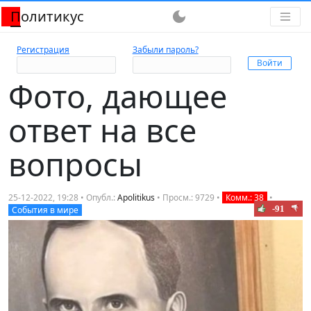
Политикус
dark_mode
Регистрация
Забыли пароль?
Фото, дающее
ответ на все
вопросы
25-12-2022, 19:28 • Опубл.:
Apolitikus
• Просм.: 9729 •
Комм.: 38
•
-91
События в мире