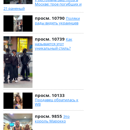
Москве: трое погибших и
21 раненый
просм. 10790
Поляки
рады видеть украинцев
просм. 10739
Как
называется этот
уникальный стиль?
просм. 10133
Продавец обратилась к
WB
просм. 9855
Это
король Марокко