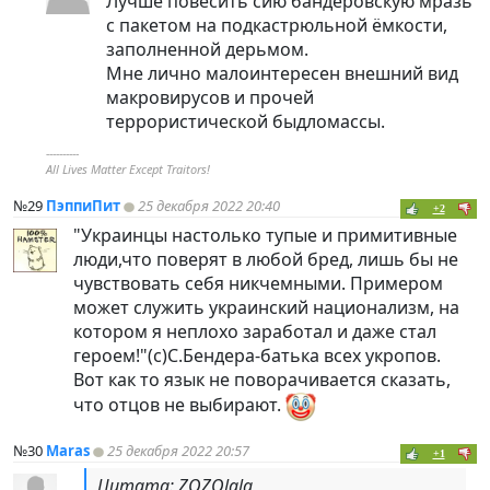
Лучше повесить сию бандеровскую мразь
с пакетом на подкастрюльной ёмкости,
заполненной дерьмом.
Мне лично малоинтересен внешний вид
макровирусов и прочей
террористической быдломассы.
----------
All Lives Matter Except Traitors!
№29
ПэппиПит
25 декабря 2022 20:40
+2
"Украинцы настолько тупые и примитивные
люди,что поверят в любой бред, лишь бы не
чувствовать себя никчемными. Примером
может служить украинский национализм, на
котором я неплохо заработал и даже стал
героем!"(с)С.Бендера-батька всех укропов.
Вот как то язык не поворачивается сказать,
что отцов не выбирают.
№30
Maras
25 декабря 2022 20:57
+1
Цитата: ZOZOlala