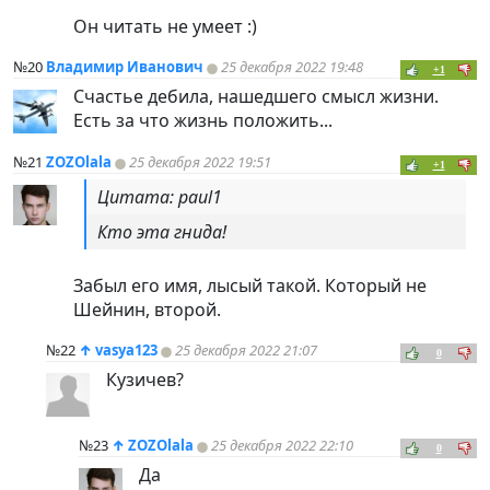
Он читать не умеет :)
№20
Владимир Иванович
25 декабря 2022 19:48
+1
Счастье дебила, нашедшего смысл жизни.
Есть за что жизнь положить...
№21
ZOZOlala
25 декабря 2022 19:51
+1
Цитата: paul1
Кто эта гнида!
Забыл его имя, лысый такой. Который не
Шейнин, второй.
№22
↑
vasya123
25 декабря 2022 21:07
0
Кузичев?
№23
↑
ZOZOlala
25 декабря 2022 22:10
0
Да