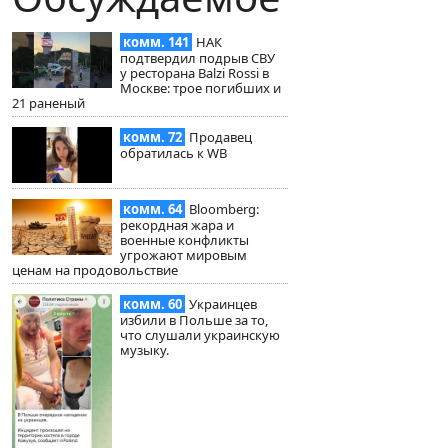
комм. 141
НАК
подтвердил подрыв СВУ
у ресторана Balzi Rossi в
Москве: трое погибших и
21 раненый
комм. 72
Продавец
обратилась к WB
комм. 64
Bloomberg:
рекордная жара и
военные конфликты
угрожают мировым
ценам на продовольствие
комм. 60
Украинцев
избили в Польше за то,
что слушали украинскую
музыку.