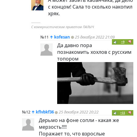
с концом! Сала то сколько накопил
хряк.
----------
С коммунистическим приветом ПАЛЫЧ
№11
↑
kofesan
25 декабря 2022 21:09
+9
Да давно пора
познакомить хохлов с русским
топором
№12
↑
kflvbkf36
25 декабря 2022 20:22
+11
Дерьмо на фоне сопли - какая же
мерзость!!!!
Поражает то, что взрослые