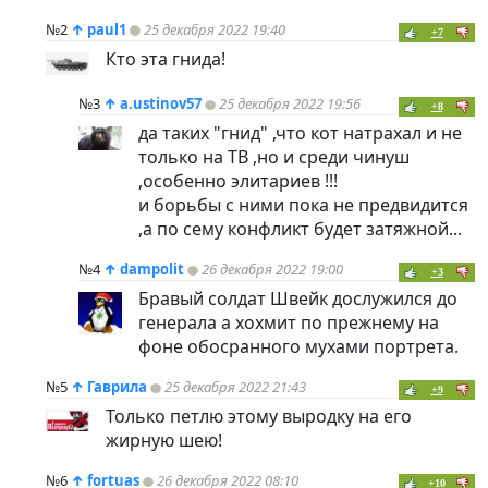
№2
↑
paul1
25 декабря 2022 19:40
+7
Кто эта гнида!
№3
↑
a.ustinov57
25 декабря 2022 19:56
+8
да таких "гнид" ,что кот натрахал и не
только на ТВ ,но и среди чинуш
,особенно элитариев !!!
и борьбы с ними пока не предвидится
,а по сему конфликт будет затяжной...
№4
↑
dampolit
26 декабря 2022 19:00
+3
Бравый солдат Швейк дослужился до
генерала а хохмит по прежнему на
фоне обосранного мухами портрета.
№5
↑
Гаврила
25 декабря 2022 21:43
+9
Только петлю этому выродку на его
жирную шею!
№6
↑
fortuas
26 декабря 2022 08:10
+10