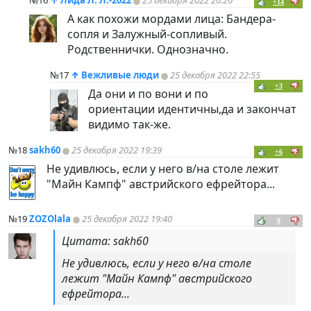
№16
↑
Лида Л. Л.-2022
25 декабря 2022 20:20
+14
А как похожи мордами лица: Бандера-
сопля и Залужный-сопливый.
Родственнички. Однозначно.
№17
↑
Вежливые люди
25 декабря 2022 22:55
+3
Да они и по вони и по
ориентации идентичны,да и закончат
видимо так-же.
№18
sakh60
25 декабря 2022 19:39
+6
Не удивлюсь, если у него в/на столе лежит
"Майн Кампф" австрийского ефрейтора...
№19
ZOZOlala
25 декабря 2022 19:40
0
Цитата: sakh60
Не удивлюсь, если у него в/на столе
лежит "Майн Кампф" австрийского
ефрейтора...