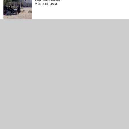
мигрантами
Одессит при
05-08-2026
попытке захвата открыл
огонь по ТЦКашникам и
ранил четверых упырей
Китайцы
05-08-2026
разрабатывают
акустическое оружие
против дронов