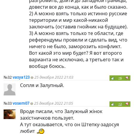
разгромить, дойти до западной границы,
довести все до конца, как и было сказано.
2) А можно взять только истинно русские
территории и мир какой-никакой
заключить (оставив гнойник на будущее).
3) А можно взять только те области, где
референдумы провели и сделать вид, что
ничего не было, заморозить конфликт.
Вот какой это мир будет? Я вот второго
варианта не исключаю, а третьего так и
вообще боюсь.
№32
vasya123
25 декабря 2022 21:03
+6
Сопля и Залупный.
№33
vosem07
25 декабря 2022 21:05
+2
Вроде писали, что Залужный жiнок
захiстничков пользует.
А тут оказывается, что он Штепку-задосуя
любит