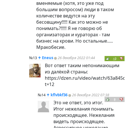
вменяемые (хотя, это уже под
большим вопросом) люди в таком
количестве ведутся на эту
бесовщину!!!!! Как это можно не
понимать?!!!!! Я не говорю об
организаторах и кураторах - там
бизнес на крови. Но остальные.....
Мракобесие.
№13
↑
Eneus
26 декабря 2022 01:44
+3
Вот ответ таким непонимающим
из далёкой страны:
https://dzen.ru/video/watch/63a845
t=12
№14
↑
kflvbkf36
26 декабря 2022 07:38
0
Это не ответ, это итог.
Итог нежелания понимать
происходящее. Нежелания
видеть происходящее.
Агрессивное нежелание