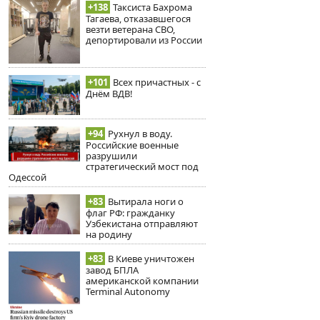
+138
Таксиста Бахрома
Тагаева, отказавшегося
везти ветерана СВО,
депортировали из России
+101
Всех причастных - с
Днём ВДВ!
+94
Рухнул в воду.
Российские военные
разрушили
стратегический мост под
Одессой
+83
Вытирала ноги о
флаг РФ: гражданку
Узбекистана отправляют
на родину
+83
В Киеве уничтожен
завод БПЛА
американской компании
Terminal Autonomy