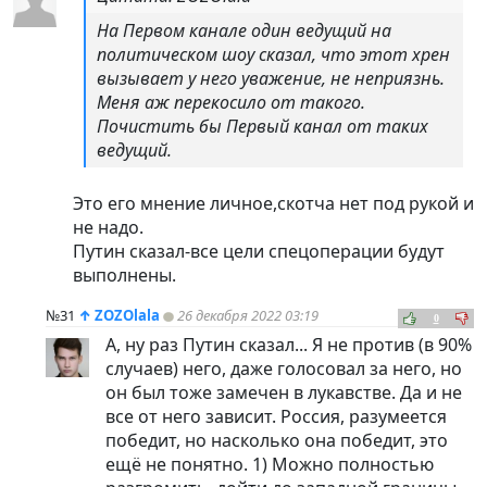
На Первом канале один ведущий на
политическом шоу сказал, что этот хрен
вызывает у него уважение, не неприязнь.
Меня аж перекосило от такого.
Почистить бы Первый канал от таких
ведущий.
Это его мнение личное,скотча нет под рукой и
не надо.
Путин сказал-все цели спецоперации будут
выполнены.
№31
↑
ZOZOlala
26 декабря 2022 03:19
0
А, ну раз Путин сказал... Я не против (в 90%
случаев) него, даже голосовал за него, но
он был тоже замечен в лукавстве. Да и не
все от него зависит. Россия, разумеется
победит, но насколько она победит, это
ещё не понятно. 1) Можно полностью