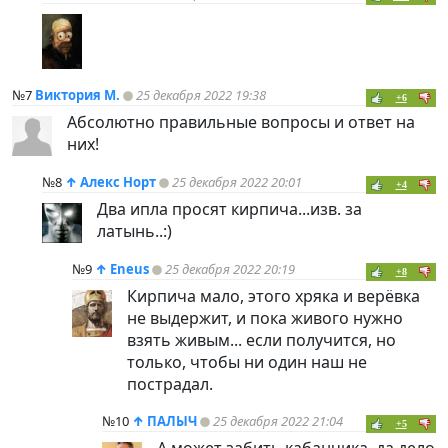
№7
Виктория М.
25 декабря 2022 19:38
+6
Абсолютно правильные вопросы и ответ на
них!
№8
↑
Алекс Норт
25 декабря 2022 20:01
+4
Два ипла просят кирпича...изв. за
латынь..:)
№9
↑
Eneus
25 декабря 2022 20:19
+8
Кирпича мало, этого хряка и верёвка
не выдержит, и пока живого нужно
взять живым... если получится, но
только, чтобы ни один наш не
пострадал.
№10
↑
ПАЛЫЧ
25 декабря 2022 21:04
+5
А может забить кабанчика, да дело