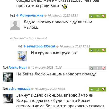
общем он должен им сказать...был не прав
простите за ради Бога
№2
↑
Моторола Жив
16 января 2023 15:39
+15
Ладно, люську повесим с душистым
мылом.
----------
All Lives Matter Except Traitors!
№3
↑
sevastopol1957cat
16 января 2023 17:22
+6
И в кружевных труселях.
№4
Алекс Норт
16 января 2023 15:36
0
Не бейте Люсю,женщина говорит правду..
№5
achuromazda
16 января 2023 15:36
+4
Замнут и дело с концом, впервой что ли.
Все равно для всех будет то что Россия
спецом в дома била, и это прекрасно схавают