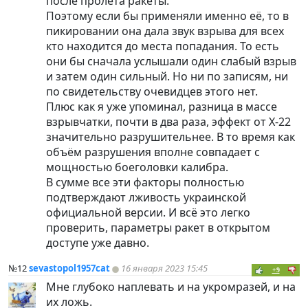
после пролёта ракеты.
Поэтому если бы применяли именно её, то в
пикировании она дала звук взрыва для всех
кто находится до места попадания. То есть
они бы сначала услышали один слабый взрыв
и затем один сильный. Но ни по записям, ни
по свидетельству очевидцев этого нет.
Плюс как я уже упоминал, разница в массе
взрывчатки, почти в два раза, эффект от Х-22
значительно разрушительнее. В то время как
объём разрушения вполне совпадает с
мощностью боеголовки калибра.
В сумме все эти факторы полностью
подтверждают лживость украинской
официальной версии. И всё это легко
проверить, параметры ракет в открытом
доступе уже давно.
№12
sevastopol1957cat
16 января 2023 15:45
+9
Мне глубоко наплевать и на укромразей, и на
их ложь.