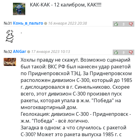
КАК-КАК - 12 калибром, КАК!!!!
№31
Конь_в_пальто
16 января 2023 20:38
0
.
№32
ANGar
17 января 2023 10:13
0
Хохлы правду не скажут. Возможно сценарий
был такой: ВКС РФ был нанесен удар ракетой
по Приднепровской ТЭЦ. За Приднепровском
расположен дивизион С-300, который до 1985
г. дислоцировался в г. Синельниково. Скорее
всего, этот дивизион С-300 произвел пуск
ракеты, которая упала в ж.м. "Победа" на
многоквартирный дом.
Геолокация: дивизион С-300 - Приднепровск -
ж.м. "Победа" - всё логично.
Загадка в одном: а что случилось с ракетой
С-300? Может это ракета выпуска 1985 г. с