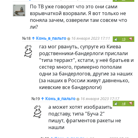
По ТВ уже говорят что это они сами
взрывчаткой взорвали. Я вот только не
поняла зачем, озверели там совсем что
ли?
№18
↑
Конь_в_пальто
16 января 2023 17:11
+3
газ мог рвануть, супруге из Киева
родственники-бандерлоги прислали
"типа терракт", кстати, у неё братьев и
сестер много, примерно пополам
одни за бандерлогов, другие за наших
(за наших в России живут давненько,
киевские все бандерлоги)
№19
↑
Конь_в_пальто
16 января 2023 17:17
+4
а может хотят изобразить
подставу, типа "Буча 2"
пишут, фрагментов ракеты не
нашли