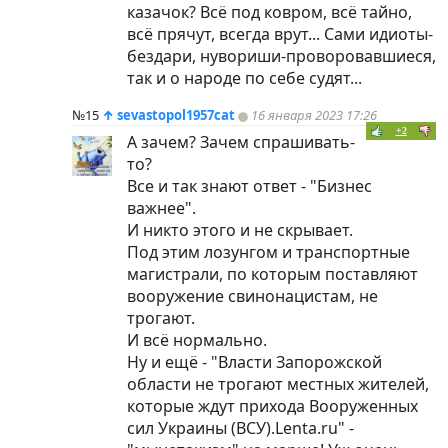
казачок? Всё под ковром, всё тайно,
всё прячут, всегда врут... Сами идиоты-
бездари, нувориши-проворовавшиеся,
так и о народе по себе судят...
№15
↑
sevastopol1957cat
16 января 2023 17:26
+2
А зачем? Зачем спрашивать-
то?
Все и так знают ответ - "Бизнес
важнее".
И никто этого и не скрывает.
Под этим лозунгом и транспортные
магистрали, по которым поставляют
вооружение свинонацистам, не
трогают.
И всё нормально.
Ну и ещё - "Власти Запорожской
области не трогают местных жителей,
которые ждут прихода Вооруженных
сил Украины (ВСУ).Lenta.ru" -