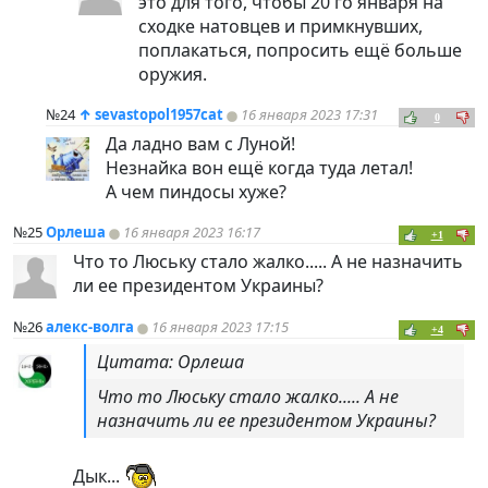
это для того, чтобы 20 го января на
сходке натовцев и примкнувших,
поплакаться, попросить ещё больше
оружия.
№24
↑
sevastopol1957cat
16 января 2023 17:31
0
Да ладно вам с Луной!
Незнайка вон ещё когда туда летал!
А чем
пиндoc
ы хуже?
№25
Орлеша
16 января 2023 16:17
+1
Что то Люську стало жалко..... А не назначить
ли ее президентом Украины?
№26
алекс-волга
16 января 2023 17:15
+4
Цитата: Орлеша
Что то Люську стало жалко..... А не
назначить ли ее президентом Украины?
Дык...