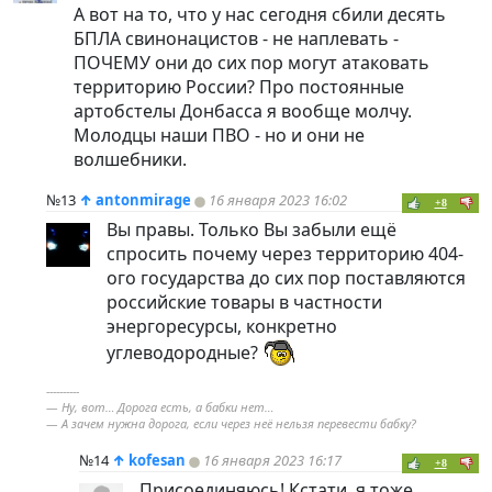
А вот на то, что у нас сегодня сбили десять
БПЛА свинонацистов - не наплевать -
ПОЧЕМУ они до сих пор могут атаковать
территорию России? Про постоянные
артобстелы Донбасса я вообще молчу.
Молодцы наши ПВО - но и они не
волшебники.
№13
↑
antonmirage
16 января 2023 16:02
+8
Вы правы. Только Вы забыли ещё
спросить почему через территорию 404-
ого государства до сих пор поставляются
российские товары в частности
энергоресурсы, конкретно
углеводородные?
----------
— Ну, вот… Дорога есть, а бабки нет…
— А зачем нужна дорога, если через неё нельзя перевести бабку?
№14
↑
kofesan
16 января 2023 16:17
+8
Присоединяюсь! Кстати, я тоже