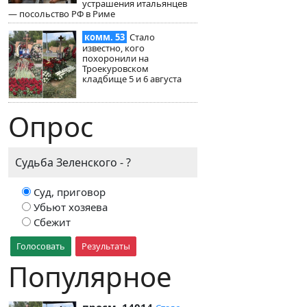
устрашения итальянцев
— посольство РФ в Риме
комм. 53
Стало
известно, кого
похоронили на
Троекуровском
кладбище 5 и 6 августа
Опрос
Судьба Зеленского - ?
Суд, приговор
Убьют хозяева
Сбежит
Голосовать
Результаты
Популярное
просм. 14014