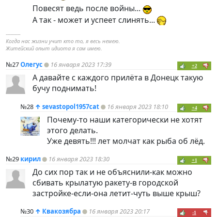
Повесят ведь после войны...
А так - может и успеет слинять...
----------
Когда нас жизни учит кто то, я весь немею.
Житейский опыт идиота я сам имею.
№27
Олегус
16 января 2023 17:39
+2
А давайте с каждого прилёта в Донецк такую
бучу поднимать!
№28
↑
sevastopol1957cat
16 января 2023 18:10
+4
Почему-то наши категорически не хотят
этого делать.
Уже девять!!! лет молчат как рыба об лёд.
№29
кирил
16 января 2023 18:30
+1
До сих пор так и не объяснили-как можно
сбивать крылатую ракету-в городской
застройке-если-она летит-чуть выше крыш?
№30
↑
Квакозябра
16 января 2023 20:17
-1