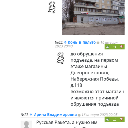
№22
↑
Конь_в_пальто
16 января
2023 20:40
+1
до обрушения
подъезда, на первом
этаже магазины
Днепропетровск,
Набережная Победы,
д.118
возможно этот магазин
и является причиной
обрушения подъезда
№23
↑
Ирина Владимировна
16 января 2023 22:05
+5
Русская Ракета, а нужно им