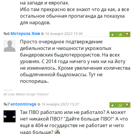
на западе и европах.
Ибо там прекрасно все знают что да как, а все
остальное обычная пропаганда да показуха
для народов.
№6
Моторола Жив
16 января 2023 15:36
+6
Просто очередное подтверждение
дебильности и чмошности укрожопых
бандеровских быдлотеррористов. На всех
уровнях. С 2014 года ничего у них ни на йоту
не изменилось. Кроме увеличения количества
обыдляченной быдломассы. Тут не
поспоришь.
----------
All Lives Matter Except Traitors!
№7
antonmirage
16 января 2023 15:37
+2
Так ПВО работало или не работало? А может
нет никакой ПВО? "Дайте больше ПВО!" А что
ещё в 404-м государстве не работает и чего
надо больше?