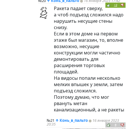
№20
↑
Конь_в_пальто
16 января 2023 17:42
+2
Ракета падает сверху,
а чтоб подъезд сложился надо
нарушить несущие стены
снизу.
Если в этом доме на первом
этаже был магазин, то, вполне
возможно, несущие
конструкции могли частично
демонтировать для
расширения торговых
площадей.
На видосы попали несколько
мелких впышек у земли, затем
подъезд сложился.
Поэтому думаю, что мог
рвануть метан
канализационный, а не ракеты
№21
↑
Конь_в_пальто
16 января 2023
20:35
0