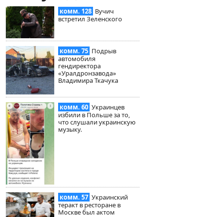
комм. 128
Вучич
встретил Зеленского
комм. 75
Подрыв
автомобиля
гендиректора
«Уралдронзавода»
Владимира Ткачука
комм. 60
Украинцев
избили в Польше за то,
что слушали украинскую
музыку.
комм. 57
Украинский
теракт в ресторане в
Москве был актом