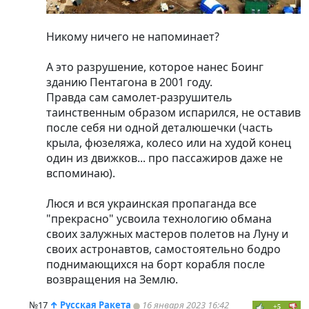
Никому ничего не напоминает?
А это разрушение, которое нанес Боинг
зданию Пентагона в 2001 году.
Правда сам самолет-разрушитель
таинственным образом испарился, не оставив
после себя ни одной деталюшечки (часть
крыла, фюзеляжа, колесо или на худой конец
один из движков... про пассажиров даже не
вспоминаю).
Люся и вся украинская пропаганда все
"прекрасно" усвоила технологию обмана
своих залужных мастеров полетов на Луну и
своих астронавтов, самостоятельно бодро
поднимающихся на борт корабля после
возвращения на Землю.
№17
↑
Русская Ракета
16 января 2023 16:42
+5