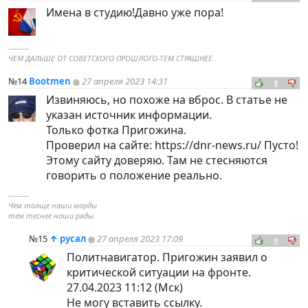
Имена в студию!Давно уже пора!
----------
ЧЕМ ДАЛЬШЕ ОТ СОВЕТСКОГО ПРОШЛОГО-ТЕМ СТРАШНЕЕ.
№14
Bootmen
27 апреля 2023 14:31
0
Извиняюсь, но похоже на вброс. В статье не
указан источник информации.
Только фотка Пригожина.
Проверил на сайте: https://dnr-news.ru/ Пусто!
Этому сайту доверяю. Там не стесняются
говорить о положение реально.
----------
Чем толще наши морды
тем теснее наши ряды.
№15
↑
русал
27 апреля 2023 17:09
0
Политнавигатор. Пригожин заявил о
критической ситуации на фронте.
27.04.2023 11:12 (Мск)
Не могу вставить ссылку.