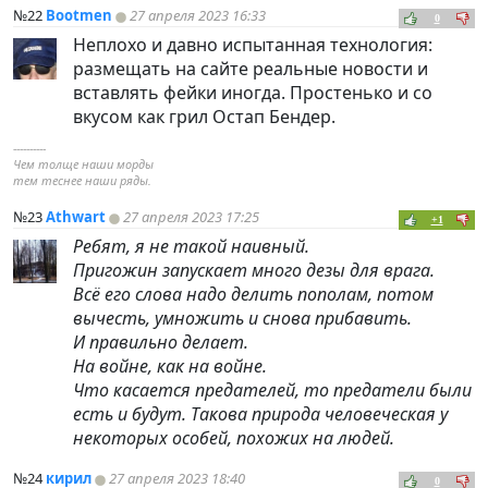
№22
Bootmen
27 апреля 2023 16:33
0
Неплохо и давно испытанная технология:
размещать на сайте реальные новости и
вставлять фейки иногда. Простенько и со
вкусом как грил Остап Бендер.
----------
Чем толще наши морды
тем теснее наши ряды.
№23
Athwart
27 апреля 2023 17:25
+1
Ребят, я не такой наивный.
Пригожин запускает много дезы для врага.
Всё его слова надо делить пополам, потом
вычесть, умножить и снова прибавить.
И правильно делает.
На войне, как на войне.
Что касается предателей, то предатели были
есть и будут. Такова природа человеческая у
некоторых особей, похожих на людей.
№24
кирил
27 апреля 2023 18:40
0