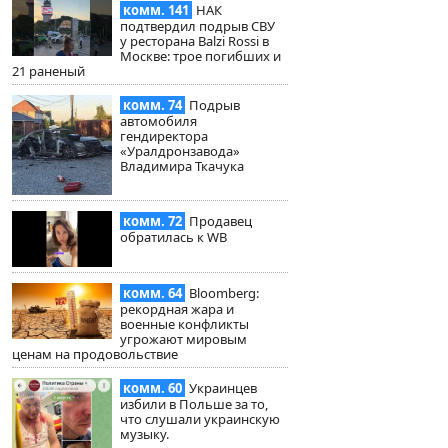
комм. 141
НАК
подтвердил подрыв СВУ
у ресторана Balzi Rossi в
Москве: трое погибших и
21 раненый
комм. 74
Подрыв
автомобиля
гендиректора
«Уралдронзавода»
Владимира Ткачука
комм. 72
Продавец
обратилась к WB
комм. 64
Bloomberg:
рекордная жара и
военные конфликты
угрожают мировым
ценам на продовольствие
комм. 60
Украинцев
избили в Польше за то,
что слушали украинскую
музыку.