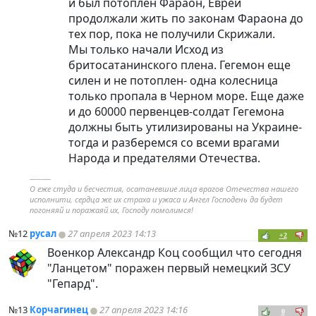
и был потоплен Фараон, Евреи
продолжали жить по законам Фараона до
тех пор, пока не получили Скрижали.
Мы только начали Исход из
бритосатанинского плена. Гегемон еще
силен и не потоплен- одна колесница
только пропала в Черном море. Еще даже
и до 60000 первенцев-солдат Гегемона
должны быть утилизированы на Украине-
тогда и разберемся со всеми врагами
Народа и предателями Отечества.
----------
О еже студа и бесчестия, осатаневшие лица врагов Отечества нашего
исполнити, сердца же их страха и ужаса и Ангел Господень да будет
погоняяй и поражаяй их, Господу помолимся!
№12
русал
27 апреля 2023 14:13
+2
Военкор Александр Коц сообщил что сегодня
"Ланцетом" поражен первый немецкий ЗСУ
"Гепард".
№13
Корчагинец
27 апреля 2023 14:16
0