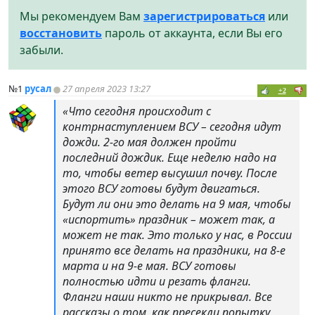
Мы рекомендуем Вам
зарегистрироваться
или
восстановить
пароль от аккаунта, если Вы его
забыли.
№1
русал
27 апреля 2023 13:27
+2
«Что сегодня происходит с
контрнаступлением ВСУ – сегодня идут
дожди. 2-го мая должен пройти
последний дождик. Еще неделю надо на
то, чтобы ветер высушил почву. После
этого ВСУ готовы будут двигаться.
Будут ли они это делать на 9 мая, чтобы
«испортить» праздник – может так, а
может не так. Это только у нас, в России
принято все делать на праздники, на 8-е
марта и на 9-е мая. ВСУ готовы
полностью идти и резать фланги.
Фланги наши никто не прикрывал. Все
рассказы о том, как пресекли попытку