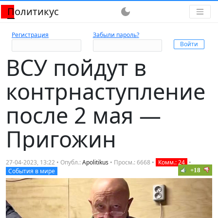
Политикус
dark_mode
Регистрация
Забыли пароль?
ВСУ пойдут в
контрнаступление
после 2 мая —
Пригожин
27-04-2023, 13:22 • Опубл.:
Apolitikus
• Просм.: 6668 •
Комм.: 24
•
+18
События в мире