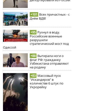
+101
Всех причастных - с
Днём ВДВ!
+95
Рухнул в воду.
Российские военные
разрушили
стратегический мост под
Одессой
+88
Вытирала ноги о
флаг РФ: гражданку
Узбекистана отправляют
на родину
+83
Массовый пуск
"Искандеров" в
количестве 6 штук по
Укрорейху