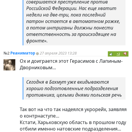
совершается преступление против
Российской Федерации. Нас еще хватит
недели на две-три, пока последний
патрон остается в автоматном рожке,
а потом интриганы должны понести
ответственность за происходящее на
фронте».
№2
Реаниматор
27 апреля 2023 13:28
+2
Ох и доиграется этот Герасимов с Лапиным-
Дворниковым...
Сегодня в Бахмут уже вкидываются
хорошо подготовленные подразделения
противника, целыми днями польская речь
Так вот на что так надеялся укрорейх, заявляя
о контрнаступе...
Кстати, Харьковскую область в прошлом году
отбили именно натовские подразделения...