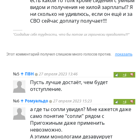
есть какой то толк кроме сидения с умным
видом и получения не хилой зарплаты!? Я
ни сколько не удивлюсь, если он ещё и за
СВО сейчас доплату получает!!!
----------
"Создадим себе трудности, что бы потом их героически преодолеть!!!"
Этот комментарий получил слишком много голосов против.
показать
№5
↑
ПВН
27 апреля 2023 13:46
+4
Пусть лучше достаёт, чем будет
отступление.
№6
↑
Ромуальдо
27 апреля 2023 15:23
+4
а где ты сопли увидел? Мне кажется даже
само понятие "сопли" рядом с
Пригожиным даже применить
невозможно.
А этими монологами дезавуирует