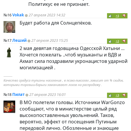
Политикус ее не признает.
№16
Vokak
27 апреля 2023 14:32
+1
Будет работа для Солнцепёков.
№17
Леший
27 апреля 2023 15:25
+2
2 мая девятая годовщина Одесской Хатыни ...
Хочется пожелать ..чтоб музыканты и ВДВ и
Ахмат сила поздравили укронацистов ударной
могилизацией .
----------
Качество градуса тупизны населения , в псако-пикселях ,зависит от % скидок,
которыми торгаши-барыги заманивают лохов на распродажу .
№18
Пилат
27 апреля 2023 16:01
+3
В МО полетели головы. Источники WarGonzo
сообщают, что в министерстве целый ряд
высокопоставленных увольнений. Таков,
вероятно, эффект от посещения Путиным
передовой лично. Обозленные и знающие