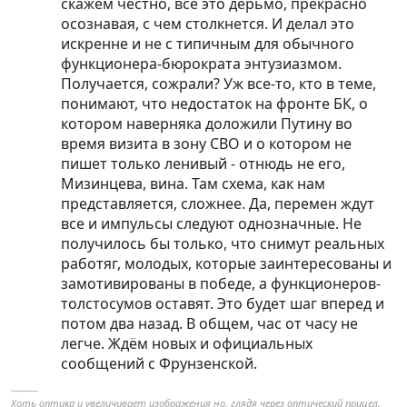
скажем честно, все это дерьмо, прекрасно
осознавая, с чем столкнется. И делал это
искренне и не с типичным для обычного
функционера-бюрократа энтузиазмом.
Получается, сожрали? Уж все-то, кто в теме,
понимают, что недостаток на фронте БК, о
котором наверняка доложили Путину во
время визита в зону СВО и о котором не
пишет только ленивый - отнюдь не его,
Мизинцева, вина. Там схема, как нам
представляется, сложнее. Да, перемен ждут
все и импульсы следуют однозначные. Не
получилось бы только, что снимут реальных
работяг, молодых, которые заинтересованы и
замотивированы в победе, а функционеров-
толстосумов оставят. Это будет шаг вперед и
потом два назад. В общем, час от часу не
легче. Ждём новых и официальных
сообщений с Фрунзенской.
----------
Хоть оптика и увеличивает изображения но, глядя через оптический прицел,