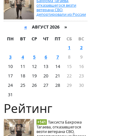
Бахрома Тагаева,
отказавшегося везти
ветерана СВО,
депортировали из России
«
АВГУСТ 2026 »
ПН
ВТ
СР
ЧТ
ПТ
СБ
ВС
1
2
3
4
5
6
7
8
9
10
11
12
13
14
15
16
17
18
19
20
21
22
23
24
25
26
27
28
29
30
31
Рейтинг
+141
Таксиста Бахрома
Тагаева, отказавшегося
везти ветерана СВО,
депортировали из России