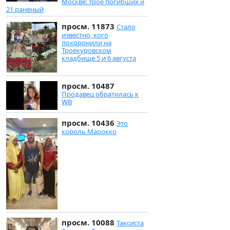
Москве: трое погибших и
21 раненый
просм. 11873
Стало
известно, кого
похоронили на
Троекуровском
кладбище 5 и 6 августа
просм. 10487
Продавец обратилась к
WB
просм. 10436
Это
король Марокко
просм. 10088
Таксиста