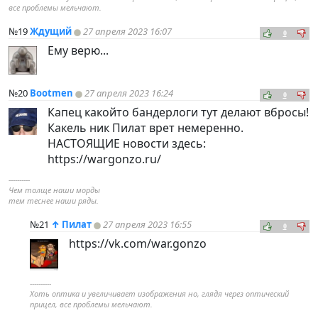
все проблемы мельчают.
№19
Ждущий
27 апреля 2023 16:07
0
Ему верю...
№20
Bootmen
27 апреля 2023 16:24
0
Капец какойто бандерлоги тут делают вбросы!
Какель ник Пилат врет немеренно.
НАСТОЯЩИЕ новости здесь:
https://wargonzo.ru/
----------
Чем толще наши морды
тем теснее наши ряды.
№21
↑
Пилат
27 апреля 2023 16:55
0
https://vk.com/war.gonzo
----------
Хоть оптика и увеличивает изображения но, глядя через оптический
прицел, все проблемы мельчают.