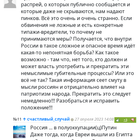
распрей, о которых публично сообщается и
которые даже не скрываются, нам надают
пинков. Всё это очень и очень странно. Если
обвинения не ложные и есть конкретные
типажи-вредители, то почему не
принимаются меры? Получается, что внутри
России в такое сложное и опасное время идёт
какая-то непонятная борьба? Как такое
возможно - там что, нет того, кто должен и
может власть употребить и прекратить эти
немыслимые губительные процессы? Или это
всё не так? Такая информация сеет смуту в
мысли россиян и отрицательно влияет на
патриотизм народа. Прекратить это следует
немедленно!!! Разобраться и исправить
положение!!!
№11
↑
счастливый_случай
27 апреля 2023 14:08
+3
Россия ... в полуоккупации(ц)Путин
Даже тогда, когда Евреи вышли из Египта