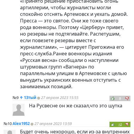
«Принято решение приостановить огонь
артиллерии, чтобы журналисты могли
спокойно отснять Артемовск и уехать домой.
Пресса — это святое. Они же тоже своего
рода военкоры. Поэтому «Церберу» привет,
но резервы не подтягивайте. Распетушим,
если повезете резервы вместе с
журналистами», — цитирует Пригожина его
пресс-служба.Ранее военкоры издания
«Русская весна» сообщали о наступлении
штурмовых групп «Вагнера» по
параллельным улицам в Артемовске с целью
вынудить украинских военных отступить с
занимаемых позиций.
№9
↑
13тый
27 апреля 2023 15:55
0
На Русвесне он же сказал,что это шутка
№10
Alex1952
27 апреля 2023 13:59
+2
Будет очень нехорошо, если из-за внутренних