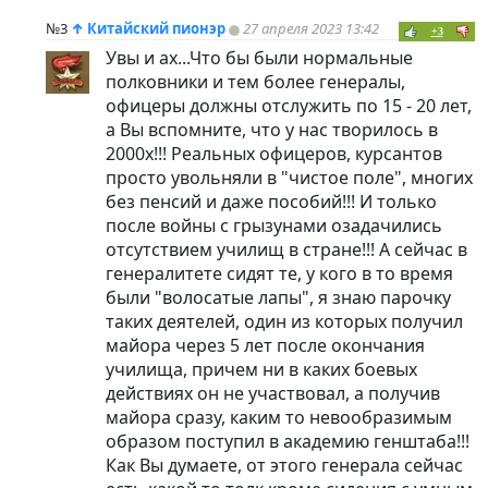
№3
↑
Китайский пионэр
27 апреля 2023 13:42
+3
Увы и ах...Что бы были нормальные
полковники и тем более генералы,
офицеры должны отслужить по 15 - 20 лет,
а Вы вспомните, что у нас творилось в
2000х!!! Реальных офицеров, курсантов
просто увольняли в "чистое поле", многих
без пенсий и даже пособий!!! И только
после войны с грызунами озадачились
отсутствием училищ в стране!!! А сейчас в
генералитете сидят те, у кого в то время
были "волосатые лапы", я знаю парочку
таких деятелей, один из которых получил
майора через 5 лет после окончания
училища, причем ни в каких боевых
действиях он не участвовал, а получив
майора сразу, каким то невообразимым
образом поступил в академию генштаба!!!
Как Вы думаете, от этого генерала сейчас