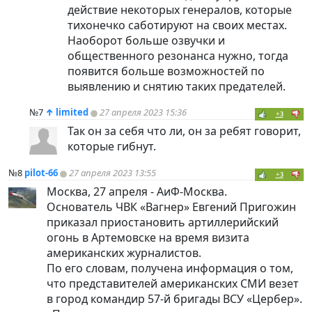
действие некоторых генералов, которые
тихонечко саботируют на своих местах.
Наоборот больше озвучки и
общественного резонанса нужно, тогда
появится больше возможностей по
выявлению и снятию таких предателей.
№7
↑
limited
27 апреля 2023 15:36
+3
Так он за себя что ли, он за ребят говорит,
которые гибнут.
№8
pilot-66
27 апреля 2023 13:55
+3
Москва, 27 апреля - АиФ-Москва.
Основатель ЧВК «Вагнер» Евгений Пригожин
приказал приостановить артиллерийский
огонь в Артемовске на время визита
американских журналистов.
По его словам, получена информация о том,
что представителей американских СМИ везет
в город командир 57-й бригады ВСУ «Цербер».