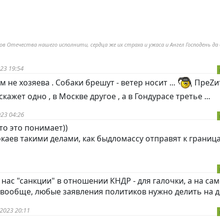
ов Отечества нашего исполнити, сердца же их страха и ужаса и Ангел Господень да
23 19:54
 не хозяева . Собаки брешут - ветер носит ...
ПреZи
кажет одно , в Москве другое , а в Гондурасе третье ...
23 04:26
то это понимает))
окаев такими делами, как быдломассу отправят к границ
 нас "санкции" в отношении КНДР - для галочки, а на са
и вообще, любые заявления политиков нужно делить на д
2023 20:11