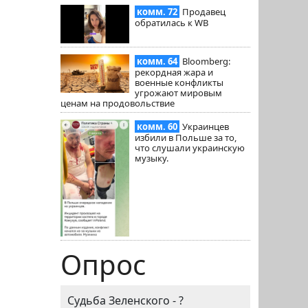
комм. 72
Продавец
обратилась к WB
комм. 64
Bloomberg:
рекордная жара и
военные конфликты
угрожают мировым
ценам на продовольствие
комм. 60
Украинцев
избили в Польше за то,
что слушали украинскую
музыку.
Опрос
Судьба Зеленского - ?