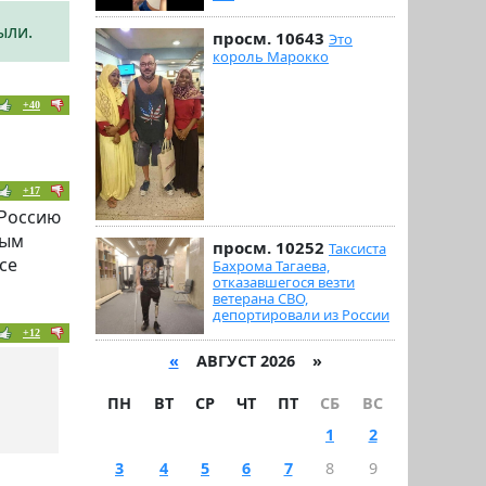
ыли.
просм. 10643
Это
король Марокко
+40
+17
 Россию
ным
просм. 10252
Таксиста
се
Бахрома Тагаева,
отказавшегося везти
ветерана СВО,
депортировали из России
+12
«
АВГУСТ 2026 »
ПН
ВТ
СР
ЧТ
ПТ
СБ
ВС
1
2
3
4
5
6
7
8
9