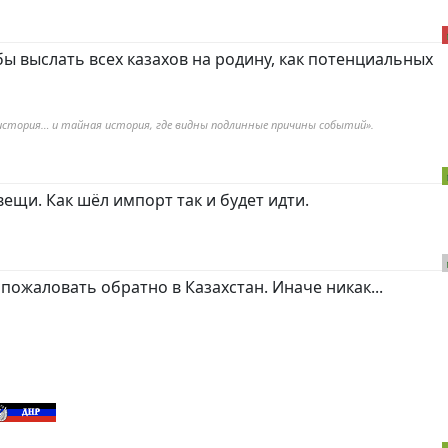
бы выслать всех казахов на родину, как потенциальных
история… и тайная история, где видны подлинные причины событий».
ещи. Как шёл импорт так и будет идти.
 пожаловать обратно в Казахстан. Иначе никак...