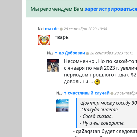
Мы рекомендуем Вам
зарегистрироватьс
№1
maxde
28 сентября 2023 19:08
тварь
№2
↑
до Дубровки
28 сентября 2023 19:15
Несомненно . Но по какой-то
с января по май 2023 г. уве
периодом прошлого года с $2,
довольны ...
№3
↑
счастливый_случай
28 сентября
-Доктор моему соседу 9
-Откуда знаете
- Сосед сказал.
- Ну и вы говорите.
- qa
Z
aqstan будет следов