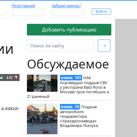
Регистрация
Забыли пароль?
Добавить публикацию
ии
→
Обсуждаемое
комм. 141
НАК
-141
подтвердил подрыв СВУ
у ресторана Balzi Rossi в
Москве: трое погибших и
21 раненый
комм. 74
Подрыв
и каких-
автомобиля
гендиректора
«Уралдронзавода»
Владимира Ткачука