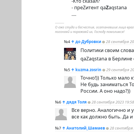
-Кто сказал?
- преZитент qa
Z
aqstanа
....
----------
О еже студа и бесчестия, осатаневшие лица враг
погоняяй и поражаяй их, Господу помолимся!
№4
↑
до Дубровки
28 сентября 20
Политики своим словам
qaZaqstanа в Берлине с
№5
↑
kuzma.zosrin
29 сентября 20
Точно!)) Только мало к
Не будь заниматься Т
России. А оно надо?))
№6
↑
дядя Толя
28 сентября 2023 19:58
Все верно. Аналогично и у
все как должно быть. Да 
№7
↑
Анатолий_Шамаев
28 сентября 