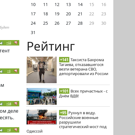
10
11
12
13
14
15
16
17
18
19
20
21
22
23
24
25
26
27
28
29
30
 будет
31
Рейтинг
+12
тент
+141
Таксиста Бахрома
Тагаева, отказавшегося
везти ветерана СВО,
+1
депортировали из России
ам
+101
Всех причастных - с
Днём ВДВ!
+14
мом деле
+95
Рухнул в воду.
есять.
Российские военные
разрушили
стратегический мост под
+4
Одессой