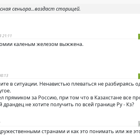
асная сеньора...воздаст сторицей.
 21:11
номии каленым железом выжжена.
8:13
ите в ситуации. Ненавистью плеваться не разбираясь о
угое.
ел прямиком за Россию, при том что в Казахстане все п
 драндец не хотите получить по всей границе Ру - Кз?
3
едружественными странами и как это понимать или же эт