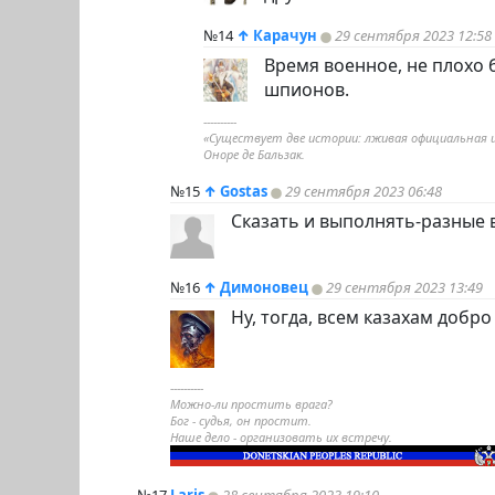
№14
↑
Карачун
29 сентября 2023 12:58
Время военное, не плохо 
шпионов.
----------
«Существует две истории: лживая официальная 
Оноре де Бальзак.
№15
↑
Gostas
29 сентября 2023 06:48
Сказать и выполнять-разные в
№16
↑
Димоновец
29 сентября 2023 13:49
Ну, тогда, всем казахам добро
----------
Можно-ли простить врага?
Бог - судья, он простит.
Наше дело - организовать их встречу.