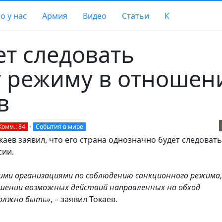
о у нас
Армия
Видео
Статьи
К
ет следовать
 режиму в отношен
в
Комм.: 84
•
События в мире
аев заявил, что его страна однозначно будет следовать
сии.
и организациями по соблюдению санкционного режима, 
ошении возможных действий направленных на обход
должно быть»
, – заявил Токаев.