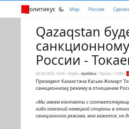
Политикус
dark_mode
Мир
Россия
Сделан
Qazaqstan буд
санкционному
России - Токае
28-09-2023, 19:06 • Опубл.:
Apolitikus
• Просм.: 11939 •
Президент Казахстана Касым-Жомарт Ток
санкционному режиму в отношении Рос
«Мы имеем контакты с соответствующим
либо опасений немецкой стороны в отн
санкционного режима, мне кажется, не 