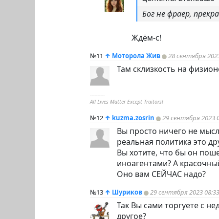
Бог не фраер, прекр
Ждём-с!
№11
↑
Моторола Жив
28 сентября 2023
Там склизкость на физио
----------
All Lives Matter Except Traitors!
№12
↑
kuzma.zosrin
29 сентября 2023 0
Вы просто ничего не мысл
реальная политика это др
Вы хотите, что бы он пош
иноагентами? А красочный
Оно вам СЕЙЧАС надо?
№13
↑
Шуриков
29 сентября 2023 08:3
Так Вы сами торгуете с н
другое?