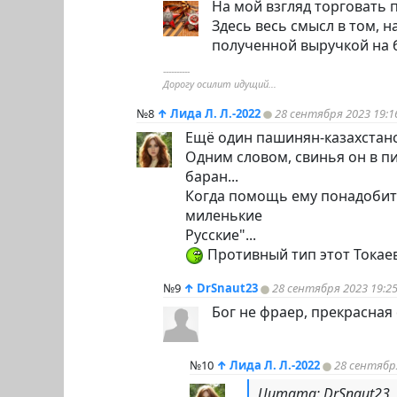
На мой взгляд торговать п
Здесь весь смысл в том,
полученной выручкой на б
----------
Дорогу осилит идущий...
№8
↑
Лида Л. Л.-2022
28 сентября 2023 19:1
Ещё один пашинян-казахстанс
Одним словом, свинья он в
п
баран...
Когда помощь ему понадобится
миленькие
Русские"...
Противный тип этот Токаев
№9
↑
DrSnaut23
28 сентября 2023 19:2
Бог не фраер, прекрасная 
№10
↑
Лида Л. Л.-2022
28 сентября
Цитата: DrSnaut23