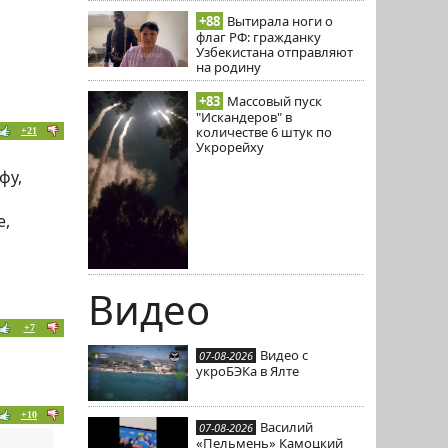
+88
Вытирала ноги о
флаг РФ: гражданку
Узбекистана отправляют
на родину
+83
Массовый пуск
"Искандеров" в
количестве 6 штук по
+21
Укрорейху
фу,
е,
Видео
+7
Видео с
07-08-2026
укроБЭКа в Ялте
+10
Василий
07-08-2026
«Пельмень» Камоцкий