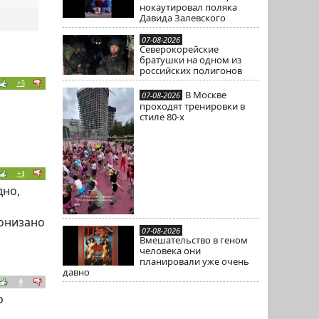
нокаутировал поляка
Давида Залевского
07-08-2026
Северокорейские
братушки на одном из
российских полигонов
+5
В Москве
07-08-2026
проходят тренировки в
стиле 80-х
+1
дно,
ронизано
07-08-2026
Вмешательство в геном
человека они
планировали уже очень
давно
0
о