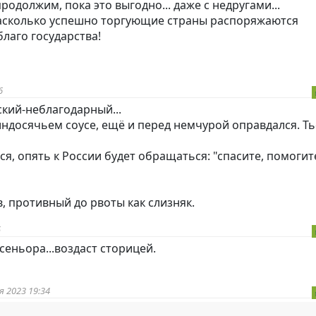
родолжим, пока это выгодно... даже с недругами...
 насколько успешно торгующие страны распоряжаются
лаго государства!
6
кий-неблагодарный...
индoc
ячьем соусе, ещё и перед немчурой оправдался. Ть
, опять к России будет обращаться: "спасите, помогит
, противный до рвоты как слизняк.
5
сеньора...воздаст сторицей.
 2023 19:34