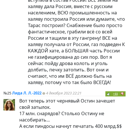
халяву дала Россия, вместе с русским
населением, ВСЮ промышленность на
халяву построила Россия или думаите, что
Тарас построил? Снабжение было просто
фантастическое, грабили всё со всей
России и тащили в эту гангрену! ВСЕ на
халяву получала от России, газ подведен К
КАЖДОЙ хате, а БОЛЬШАЯ часть России
не газифицирована до сих пор. Вот я
сейчас пойду дрова колоть и уголь
долбить, печку затопить. Вот они и
считают, что им ВСЁ должно быть на
халяву, потому что так было ВСЕГДА!
№25
Лида Л. Л.-2022
4 декабря 2023 22:21
+11
Вот теперь этот чернявый Остин зачешет
свой затылок.
17 млн. снарядов? Столько Остину не
насобирать...
А если
пиндoc
ы начнут печатать 400 млрд.$$