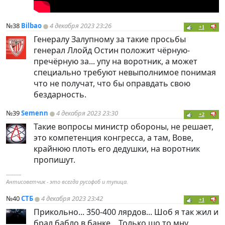
№38
Bilbao
4 декабря 2023 23:26
+1
Генералу Залупному за такие просьбы
генерал Ллойд Остин положит чёрную-
пречёрную за... упу на воротник, а может
специально требуют невыполнимое понимая
что не получат, что бы оправдать свою
бездарность.
№39
Semenn
4 декабря 2023 23:30
+2
Такие вопросы министр обороны, не решает,
это компетенция конгресса, а там, Вове,
крайнюю плоть его дедушки, на воротник
пропишут.
----------
Антисоветчик - это всегда русофоб и тупица.
№40
СТБ
4 декабря 2023 23:42
+1
Прикольно... 350-400 лярдов... Шоб я так жил и
брал бабло в банке... Только шо то мну