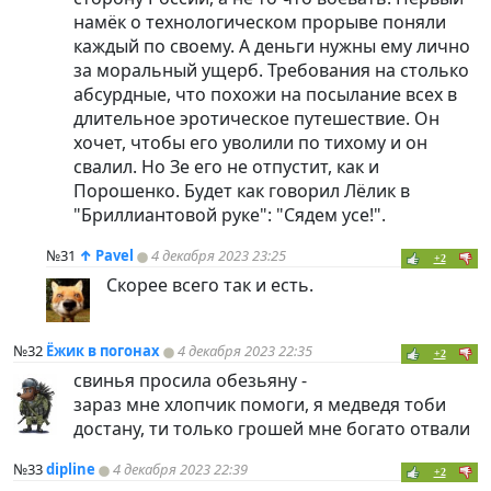
намёк о технологическом прорыве поняли
каждый по своему. А деньги нужны ему лично
за моральный ущерб. Требования на столько
абсурдные, что похожи на посылание всех в
длительное эротическое путешествие. Он
хочет, чтобы его уволили по тихому и он
свалил. Но Зе его не отпустит, как и
Порошенко. Будет как говорил Лёлик в
"Бриллиантовой руке": "Сядем усе!".
№31
↑
Pavel
4 декабря 2023 23:25
+2
Скорее всего так и есть.
№32
Ёжик в погонах
4 декабря 2023 22:35
+2
свинья просила обезьяну -
зараз мне хлопчик помоги, я медведя тоби
достану, ти только грошей мне богато отвали
№33
dipline
4 декабря 2023 22:39
+2