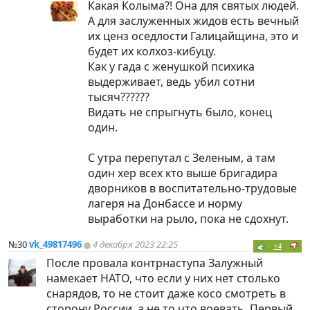
Какая Колыма?! Она для святых людей.
А для заслуженных жидов есть вечный
их ценз оседлости Галицайщина, это и
будет их колхоз-кибуцу.
Как у гада с женушкой психика
выдерживает, ведь убил сотни
тысяч??????
Видать не спрыгнуть было, конец
один.
С утра перепутал с Зеленым, а там
один хер всех кто выше бригадира
дворников в воспитательно-трудовые
лагеря на Донбассе и норму
выработки на рыло, пока не сдохнут.
№30
vk_49817496
4 декабря 2023 22:25
+4
После провала контрнаступа Залужный
намекает НАТО, что если у них нет столько
снарядов, то не стоит даже косо смотреть в
сторону России, а не то что воевать. Первый