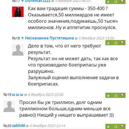
№17
↑
Duremar2222
5 декабря 2023 04:33
+2
Как вам градация суммы - 350-400 ?
Оказывается,50 миллиардов не имеет
особого значения,подумаешь,50 тысяч
миллионов .Ну и аппетитик проснулся.
№18
↑
Несказанна Пустятишна
5 декабря 2023 13:30
+2
Дело в том, что от него требуют
результат.
Результат он не может дать, так как все
что производило боеприпасы уже
разрушено.
Залужный оценил выполнение задачи в
боеприпасах.
№19
ы ы ы
4 декабря 2023 22:06
+5
Просил бы уж триллион, долг одним
триллионом больше,одним меньше все
равно)) Нищий у нищего выпрашивает )))
№20
sakh60
4 декабря 2023 22:14
+3