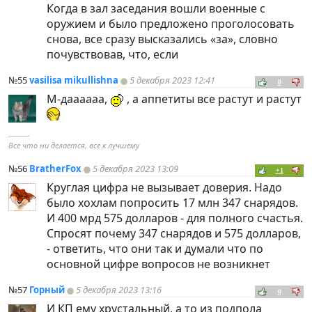
Когда в зал заседания вошли военные с
оружием и было предложено проголосовать
снова, все сразу высказались «за», словно
почувствовав, что, если
№55
vasilisa mikullishna
5 декабря 2023 12:41
0
М-даааааа,
, а аппетиты все растут и растут
----------
Все что ни делается, все к лучшему
№56
BratherFox
5 декабря 2023 13:09
+1
Круглая цифра не вызывает доверия. Надо
было хохлам попросить 17 млн 347 снарядов.
И 400 мрд 575 долларов - для полного счастья.
Спросят почему 347 снарядов и 575 долларов,
- ответить, что они так и думали что по
основной цифре вопросов не возникнет
№57
Горный
5 декабря 2023 13:16
0
И КП ему хрустальный, а то из подпола