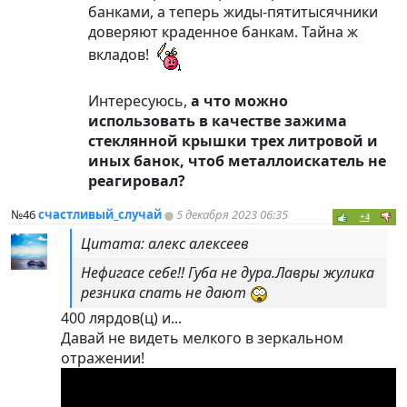
банками, а теперь жиды-пятитысячники
доверяют краденное банкам. Тайна ж
вкладов!
Интересуюсь,
а что можно
использовать в качестве зажима
стеклянной крышки трех литровой и
иных банок, чтоб металлоискатель не
реагировал?
№46
счастливый_случай
5 декабря 2023 06:35
+4
Цитата: алекс алексеев
Нефигасе себе!! Губа не дура.Лавры жулика
резника спать не дают
400 лярдов(ц) и...
Давай не видеть мелкого в зеркальном
отражении!