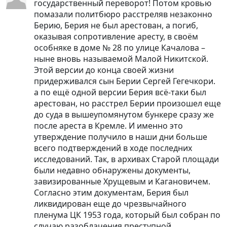
государственный переворот! Потом кровью
помазали политбюро расстреляв незаконно
Берию, Берия не был арестован, а погиб,
оказывая сопротивление аресту, в своём
особняке в доме № 28 по улице Качалова –
ныне вновь называемой Малой Никитской.
Этой версии до конца своей жизни
придерживался сын Берии Сергей Гегечкори.
а по ещё одной версии Берия всё-таки был
арестован, но расстрел Берии произошел еще
до суда в вышеупомянутом бункере сразу же
после ареста в Кремле. И именно это
утверждение получило в наши дни больше
всего подтверждений в ходе последних
исследований. Так, в архивах Старой площади
были недавно обнаружены документы,
завизированные Хрущевым и Кагановичем.
Согласно этим документам, Берия был
ликвидирован еще до чрезвычайного
пленума ЦК 1953 года, который был собран по
случаю разоблачения преступной