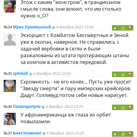
Этож с каким "монстром", в грандиозном
смысле слова, они воюют, что им столько
нужно о_О?
№34
Мрак Кромешный
4 декабря 2023 22:42
+1
Экзорцист с Комбатом Бессмертных и Зеной
уже в окопах, наверное. Не справились с
задачей вербовки в сетях и были
разжалованы из штата протирающих штаны
за компом в активистов передовой.
№35
symboll
4 декабря 2023 22:43
+3
Скромность - не его конёк... Пусть уже просит
"Звезду смерти" и пару имперских крейсеров.
Дадут. Голливуд потом себе новые нарисует.
№36
Папандопуло
4 декабря 2023 23:23
+1
У афроамериканца аж глаза из орбит
повылазили.
№37
Анестезиолог
4 декабря 2023 23:25
+6