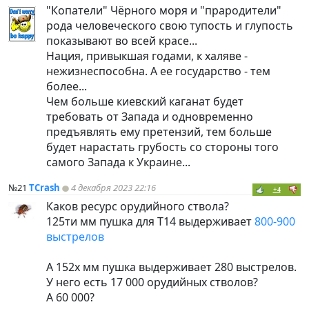
"Копатели" Чёрного моря и "прародители"
рода человеческого свою тупость и глупость
показывают во всей красе...
Нация, привыкшая годами, к халяве -
нежизнеспособна. А ее государство - тем
более...
Чем больше киевский каганат будет
требовать от Запада и одновременно
предъявлять ему претензий, тем больше
будет нарастать грубость со стороны того
самого Запада к Украине...
№21
TCrash
4 декабря 2023 22:16
+4
Каков ресурс орудийного ствола?
125ти мм пушка для Т14 выдерживает
800-900
выстрелов
А 152х мм пушка выдерживает 280 выстрелов.
У него есть 17 000 орудийных стволов?
А 60 000?