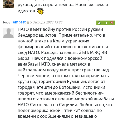
руководить сыро и темно... Носит же земля
идиотов
№58
Tempest
5 декабря 2023 13:28
+1
НАТО ведёт войну против России руками
бендерофашистов! Примечательно, что в
ночной атаке на Крым украинских
формирований отчётливо прослеживается
след НАТО. Разведывательный БПЛА RQ-4B
Global Hawk поднялся с военно-морской
авиабазы НАТО, сначала метался в
нейтральном воздушном пространстве над
Чёрным морем, а потом стал наворачивать
круги над территорией Румынии, летая от
города Фетешти до Ботошани. Источники
говорят, что американский беспилотник-
шпион стартовал с военно-морской авиабазы
НАТО Сигонелла на Сицилии. Любопытно, что
полёт американской "птички" совпал по
времени с сообщениями очевидцев о