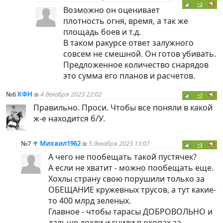
+2
Возможно он оценивает
плотность огня, время, а так же
площадь боев и т.д.
В таком ракурсе ответ залужного
совсем не смешной. Он готов убивать.
Предложенное количество снарядов
это сумма его планов и расчетов.
№6
КФН
4 декабря 2023 22:02
+7
Правильно. Проси. Чтобы все поняли в какой
ж-е находится б/У.
№7
↑
Михаил1962
5 декабря 2023 13:07
+1
А чего не пообещать такой пустячек?
А если не хватит - можно пообещать еще.
Хохлы страну свою порушили только за
ОБЕЩАНИЕ кружевных трусов, а тут какие-
то 400 млрд зеленых.
Главное - чтобы тарасы ДОБРОВОЛЬНО и
дальше дохли и гнили в окопах за