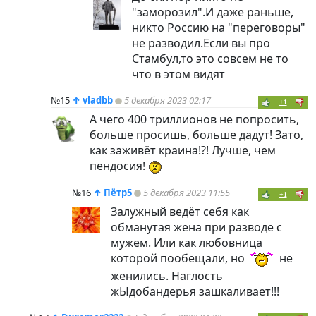
"заморозил".И даже раньше,
никто Россию на "переговоры"
не разводил.Если вы про
Стамбул,то это совсем не то
что в этом видят
№15
↑
vladbb
5 декабря 2023 02:17
+1
А чего 400 триллионов не попросить,
больше просишь, больше дадут! Зато,
как заживёт краина!?! Лучше, чем
пендосия!
№16
↑
Пётр5
5 декабря 2023 11:55
+1
Залужный ведёт себя как
обманутая жена при разводе с
мужем. Или как любовница
которой пообещали, но
не
женились. Наглость
жЫдобандерья зашкаливает!!!