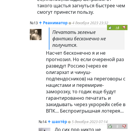
такого щастья загнуться быстрее чем
смогут принести пользу.
№13
↑
Реаниматор
4 декабря 2023 23:32
+4
Печатать зеленые
фантики бесконечно не
получится.
Насчет бесконечно я и не
прогнозил. Но если очереной раз
разведут Россию (через ее
олигархат и чинуш-
подпендосников) на переговоры с
нацистами и перемирие-
заморозку, то годик еще будут
гарантированно печатать и
закидывать через укрорейх себе в
ВПК... Беспроигрышная лотерея...
№14
↑
шахтёр
5 декабря 2023 07:14
0
До сих пор никто не