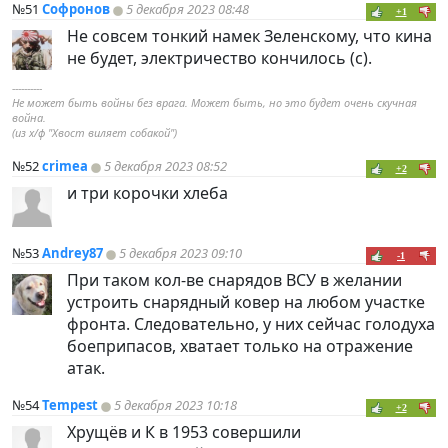
№51
Софронов
5 декабря 2023 08:48
+1
Не совсем тонкий намек Зеленскому, что кина
не будет, электричество кончилось (с).
----------
Не может быть войны без врага. Может быть, но это будет очень скучная
война.
(из х/ф "Хвост виляет собакой")
№52
crimea
5 декабря 2023 08:52
+2
и три корочки хлеба
№53
Andrey87
5 декабря 2023 09:10
-1
При таком кол-ве снарядов ВСУ в желании
устроить снарядный ковер на любом участке
фронта. Следовательно, у них сейчас голодуха
боеприпасов, хватает только на отражение
атак.
№54
Tempest
5 декабря 2023 10:18
+2
Хрущёв и К в 1953 совершили