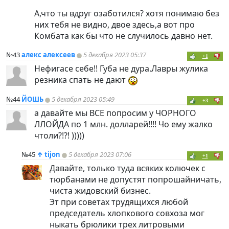
А,что ты вдруг озаботился? хотя понимаю без
них тебя не видно, двое здесь,а вот про
Комбата как бы что не случилось давно нет.
№43
алекс алексеев
5 декабря 2023 05:37
+1
Нефигасе себе!! Губа не дура.Лавры жулика
резника спать не дают
№44
ЙОШЬ
5 декабря 2023 05:49
+3
а давайте мы ВСЕ попросим у ЧОРНОГО
ЛЛОЙДА по 1 млн. долларей!!!! Чо ему жалко
чтоли?!?! )))))
№45
↑
tijon
5 декабря 2023 07:06
+1
Давайте, только туда всяких колючек с
тюрбанами не допустят попрошайничать,
чиста жидовский бизнес.
Эт при советах трудящихся любой
председатель хлопкового совхоза мог
ныкать брюлики трех литровыми