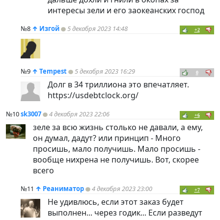
интересы зели и его заокеанских господ
№8
↑
Изгой
5 декабря 2023 14:48
+2
№9
↑
Tempest
5 декабря 2023 16:29
0
Долг в 34 триллиона это впечатляет.
https://usdebtclock.org/
№10
sk3007
4 декабря 2023 22:06
+6
зеле за всю жизнь столько не давали, а ему,
он думал, дадут? или принцип - Много
просишь, мало получишь. Мало просишь -
вообще нихрена не получишь. Вот, скорее
всего
№11
↑
Реаниматор
4 декабря 2023 23:00
+7
Не удивлюсь, если этот заказ будет
выполнен... через годик... Если разведут