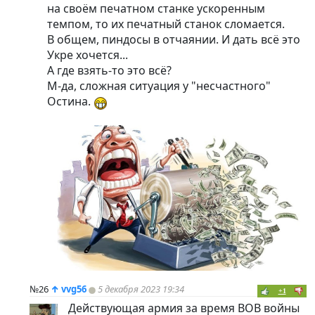
на своём печатном станке ускоренным
темпом, то их печатный станок сломается.
В общем,
пиндoc
ы в отчаянии. И дать всё это
Укре хочется...
А где взять-то это всё?
М-да, сложная ситуация у "несчастного"
Остина.
№26
↑
vvg56
5 декабря 2023 19:34
+1
Действующая армия за время ВОВ войны