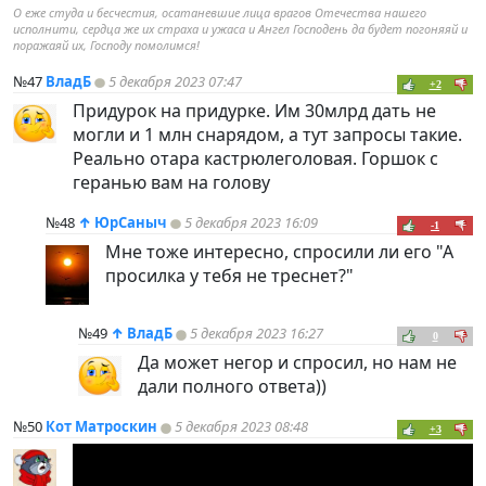
О еже студа и бесчестия, осатаневшие лица врагов Отечества нашего
исполнити, сердца же их страха и ужаса и Ангел Господень да будет погоняяй и
поражаяй их, Господу помолимся!
№47
ВладБ
5 декабря 2023 07:47
+2
Придурок на придурке. Им 30млрд дать не
могли и 1 млн снарядом, а тут запросы такие.
Реально отара кастрюлеголовая. Горшок с
геранью вам на голову
№48
↑
ЮрСаныч
5 декабря 2023 16:09
-1
Мне тоже интересно, спросили ли его "А
просилка у тебя не треснет?"
№49
↑
ВладБ
5 декабря 2023 16:27
0
Да может негор и спросил, но нам не
дали полного ответа))
№50
Кот Матроскин
5 декабря 2023 08:48
+3