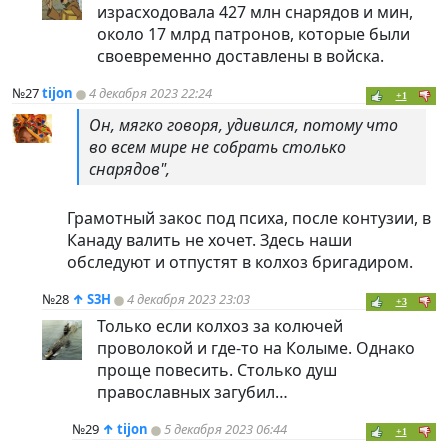
израсходовала 427 млн снарядов и мин,
около 17 млрд патронов, которые были
своевременно доставлены в войска.
№27
tijon
4 декабря 2023 22:24
+1
Он, мягко говоря, удивился, потому что
во всем мире не собрать столько
снарядов",
Грамотный закос под психа, после контузии, в
Канаду валить не хочет. Здесь наши
обследуют и отпустят в колхоз бригадиром.
№28
↑
S3H
4 декабря 2023 23:03
+3
Только если колхоз за колючей
проволокой и где-то на Колыме. Однако
проще повесить. Столько душ
православных загубил…
№29
↑
tijon
5 декабря 2023 06:44
+1