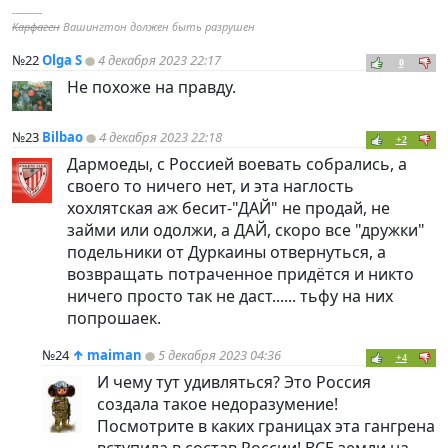
----------
Карфаген
Вашингтон должен быть разрушен
№22
Olga S
4 декабря 2023 22:17
0
Не похоже на правду.
№23
Bilbao
4 декабря 2023 22:18
+2
Дармоеды, с Россией воевать собрались, а
своего то ничего нет, и эта наглость
хохлятская аж бесит-"ДАЙ" не продай, не
займи или одолжи, а ДАЙ, скоро все "дружки"
подельники от Дуркаины отвернуться, а
возвращать потраченное придётся и никто
ничего просто так не даст...... тьфу на них
попрошаек.
№24
↑
maiman
5 декабря 2023 04:36
+4
И чему тут удивляться? Это Россия
создала такое недоразумение!
Посмотрите в каких границах эта гангрена
вступила в состав России! ВСЕ земли на