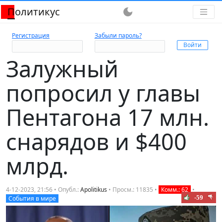
Политикус
dark_mode
Регистрация
Забыли пароль?
Залужный
попросил у главы
Пентагона 17 млн.
снарядов и $400
млрд.
4-12-2023, 21:56 • Опубл.:
Apolitikus
• Просм.: 11835 •
Комм.: 62
•
-59
События в мире