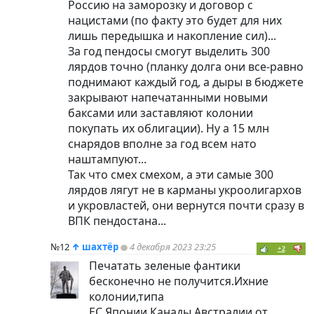
Россию на заморозку и договор с
нацистами (по факту это будет для них
лишь передышка и накопление сил)...
За год пендосы смогут выделить 300
лярдов точно (планку долга они все-равно
поднимают каждый год, а дыры в бюджете
закрывают напечатанными новыми
баксами или заставляют колонии
покупать их облигации). Ну а 15 млн
снарядов вполне за год всем нато
наштампуют...
Так что смех смехом, а эти самые 300
лярдов лягут не в карманы укроолигархов
и укровластей, они вернутся почти сразу в
ВПК пендостана...
№12
↑
шахтёр
4 декабря 2023 23:25
+2
Печатать зеленые фантики
бесконечно не получится.Ихние
колонии,типа
ЕС,Японии,Канады,Австралии от