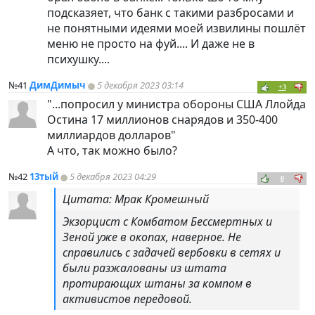
подсказяет, что банк с такими разбросами и
не понятными идеями моей извилины пошлёт
меню не просто на фуй.... И даже не в
психушку....
№41
ДимДимыч
5 декабря 2023 03:14
+3
"...попросил у министра обороны США Ллойда
Остина 17 миллионов снарядов и 350-400
миллиардов долларов"
А что, так можно было?
№42
13тый
5 декабря 2023 04:29
0
Цитата: Мрак Кромешный
Экзорцист с Комбатом Бессмертных и
Зеной уже в окопах, наверное. Не
справились с задачей вербовки в сетях и
были разжалованы из штата
протирающих штаны за компом в
активистов передовой.