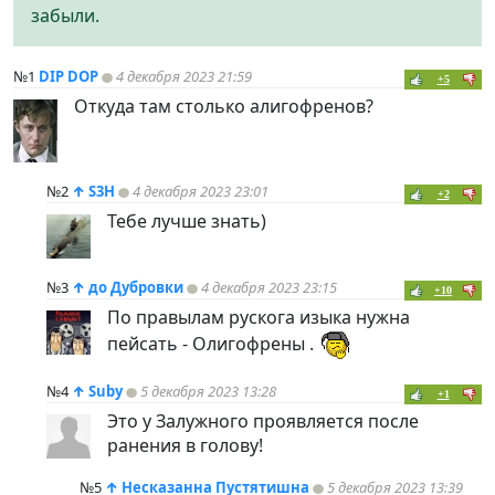
забыли.
№1
DIP DOP
4 декабря 2023 21:59
+5
Откуда там столько алигофренов?
№2
↑
S3H
4 декабря 2023 23:01
+2
Тебе лучше знать)
№3
↑
до Дубровки
4 декабря 2023 23:15
+10
По правылам рускога изыка нужна
пейсать - Олигофрены .
№4
↑
Suby
5 декабря 2023 13:28
+1
Это у Залужного проявляется после
ранения в голову!
№5
↑
Несказанна Пустятишна
5 декабря 2023 13:39