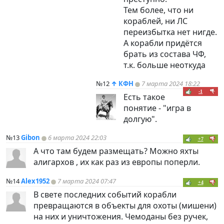
Тем более, что ни
кораблей, ни ЛС
переизбытка нет нигде.
А корабли придётся
брать из состава ЧФ,
т.к. больше неоткуда
№12
↑
КФН
7 марта 2024 18:22
-1
Есть такое
понятие - "игра в
долгую".
№13
Gibon
6 марта 2024 22:03
+7
А что там будем размещать? Можно яхты
алигархов , их как раз из европы поперли.
№14
Alex1952
7 марта 2024 07:47
+4
В свете последних событий корабли
превращаются в объекты для охоты (мишени)
на них и уничтожения. Чемоданы без ручек,