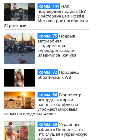
комм. 141
НАК
подтвердил подрыв СВУ
у ресторана Balzi Rossi в
Москве: трое погибших и
21 раненый
комм. 75
Подрыв
автомобиля
гендиректора
«Уралдронзавода»
Владимира Ткачука
комм. 72
Продавец
обратилась к WB
комм. 64
Bloomberg:
рекордная жара и
военные конфликты
угрожают мировым
ценам на продовольствие
комм. 60
Украинцев
избили в Польше за то,
что слушали украинскую
музыку.