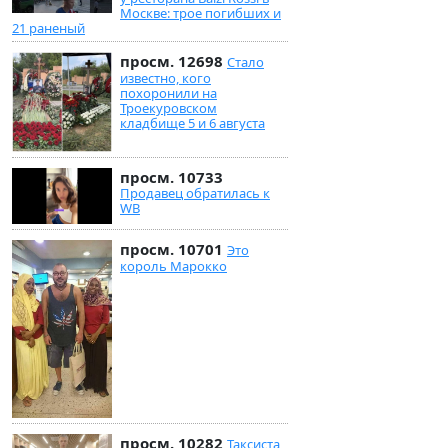
Москве: трое погибших и
21 раненый
просм. 12698
Стало
известно, кого
похоронили на
Троекуровском
кладбище 5 и 6 августа
просм. 10733
Продавец обратилась к
WB
просм. 10701
Это
король Марокко
просм. 10282
Таксиста