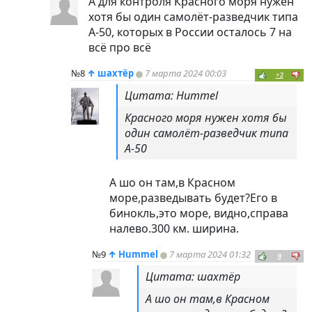
А для контроля Красного моря нужен
хотя бы один самолёт-разведчик типа
А-50, которых в России осталось 7 на
всё про всё
№8
↑
шахтёр
7 марта 2024 00:03
+2
Цитата: Hummel
Красного моря нужен хотя бы
один самолёт-разведчик типа
А-50
А шо он там,в Красном
море,разведывать будет?Его в
бинокль,это море, видно,справа
налево.300 км. ширина.
№9
↑
Hummel
7 марта 2024 01:32
0
Цитата: шахтёр
А шо он там,в Красном