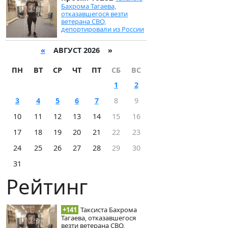
Бахрома Тагаева,
отказавшегося везти
ветерана СВО,
депортировали из России
«
АВГУСТ 2026 »
ПН
ВТ
СР
ЧТ
ПТ
СБ
ВС
1
2
3
4
5
6
7
8
9
10
11
12
13
14
15
16
17
18
19
20
21
22
23
24
25
26
27
28
29
30
31
Рейтинг
+141
Таксиста Бахрома
Тагаева, отказавшегося
везти ветерана СВО,