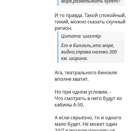
море,разведывать будет?
И то правда. Такой спокойный,
тихий, можно сказать скучный
регион.
Цитата: шахтёр
Его в бинокль,это море,
видно,справа налево.300
км. ширина.
Ага, театрального бинокля
вполне хватит.
Но при одном условии, -
Что смотреть в него будут из
кабины А-50.
А если серьёзно, то и одного
мало будет. Не может один
24/7 в воздухе находиться.