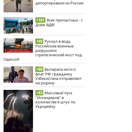
депортировали из России
+101
Всех причастных - с
Днём ВДВ!
+95
Рухнул в воду.
Российские военные
разрушили
стратегический мост под
Одессой
+88
Вытирала ноги о
флаг РФ: гражданку
Узбекистана отправляют
на родину
+83
Массовый пуск
"Искандеров" в
количестве 6 штук по
Укрорейху