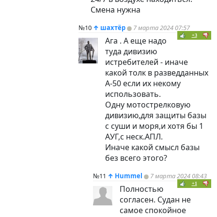
Смена нужна
№10
↑
шахтёр
7 марта 2024 07:57
+3
Ага . А еще надо
туда дивизию
истребителей - иначе
какой толк в разведданных
А-50 если их некому
использовать.
Одну мотострелковую
дивизию,для защиты базы
с суши и моря,и хотя бы 1
АУГ,с неск.АПЛ.
Иначе какой смысл базы
без всего этого?
№11
↑
Hummel
7 марта 2024 08:43
+1
Полностью
согласен. Судан не
самое спокойное