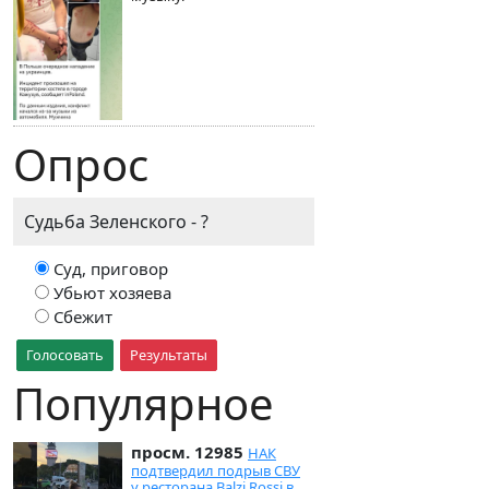
Опрос
Судьба Зеленского - ?
Суд, приговор
Убьют хозяева
Сбежит
Голосовать
Результаты
Популярное
просм. 12985
НАК
подтвердил подрыв СВУ
у ресторана Balzi Rossi в