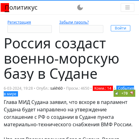
Политикус
dark_mode
Регистрация
Забыли пароль?
Россия создаст
военно-морскую
базу в Судане
6-03-2024, 19:28 • Опубл.:
sakh60
• Просм.: 4650 •
Комм.: 14
•
События
+70
в мире
Глава МИД Судана заявил, что вскоре в парламент
Судана будет направлено на утверждение
соглашение с РФ о создании в Судане пункта
материально-технического снабжения ВМФ России.