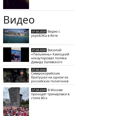
Видео
Видео с
07-08-2026
укроБЭКа в Ялте
Василий
07-08-2026
«Пельмень» Камоцкий
нокаутировал поляка
Давида Залевского
07-08-2026
Северокорейские
братушки на одном из
российских полигонов
В Москве
07-08-2026
проходят тренировки в
стиле 80-х