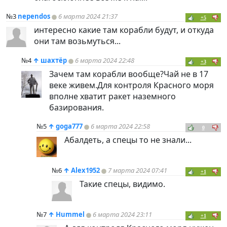
№3
nependos
6 марта 2024 21:37
+5
интересно какие там корабли будут, и откуда
они там возьмуться...
№4
↑
шахтёр
6 марта 2024 22:48
+3
Зачем там корабли вообще?Чай не в 17
веке живем.Для контроля Красного моря
вполне хватит ракет наземного
базирования.
№5
↑
goga777
6 марта 2024 22:58
0
Абалдеть, а спецы то не знали...
№6
↑
Alex1952
7 марта 2024 07:41
+1
Такие спецы, видимо.
№7
↑
Hummel
6 марта 2024 23:11
+1