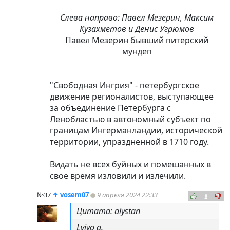
Слева направо: Павел Мезерин, Максим
Кузахметов и Денис Угрюмов
Павел Мезерин бывший питерский
мундеп
"Свободная Ингрия" - петербургское
движение регионалистов, выступающее
за объединение Петербурга с
Ленобластью в автономный субъект по
границам Ингерманландии, исторической
территории, упраздненной в 1710 году.
Видать не всех буйных и помешанных в
свое время изловили и излечили.
№37
↑
vosem07
9 апреля 2024 22:33
0
Цитата: alystan
Lvivo g.