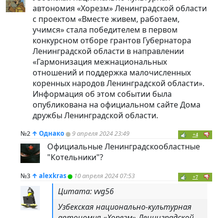
автономия «Хорезм» Ленинградской области
с проектом «Вместе живем, работаем,
учимся» стала победителем в первом
конкурсном отборе грантов Губернатора
Ленинградской области в направлении
«Гармонизация межнациональных
отношений и поддержка малочисленных
коренных народов Ленинградской области».
Информация об этом событии была
опубликована на официальном сайте Дома
дружбы Ленинградской области.
№2
↑
Однако
9 апреля 2024 23:49
+4
Официальные Ленинградскообластные
"Котельники"?
№3
↑
alexkras
10 апреля 2024 07:53
+7
Цитата: vvg56
Узбекская национально-культурная
автономия «Хорезм» Ленинградской