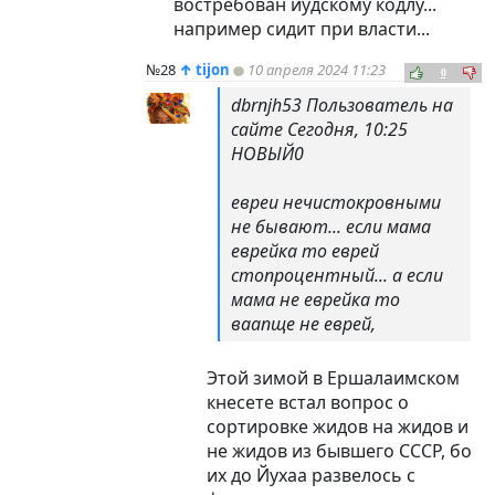
востребован иудскому кодлу...
например сидит при власти...
№28
↑
tijon
10 апреля 2024 11:23
0
dbrnjh53 Пользователь на
сайте Сегодня, 10:25
НОВЫЙ0
евреи нечистокровными
не бывают... если мама
еврейка то еврей
стопроцентный... а если
мама не еврейка то
ваапще не еврей,
Этой зимой в Ершалаимском
кнесете встал вопрос о
сортировке жидов на жидов и
не жидов из бывшего СССР, бо
их до Йухаа развелось с