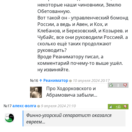
некоторые наши чиновники, Землю
Обетованную.
Вот такой он - управленческий бомонд
России, а ведь и Авен, и Кох, и
Клебанов, и Березовский, и Козырев. и
Чубайс, все они руководили Россией. а
сколько ещё таких продолжают
руководить?
Вроде Реаниматору писал, а
комментарий почему-то выше ушёл.
ну извиняйте.
№16
↑
Реаниматор
10 апреля 2024 20:17
0
Про Ходорковского и
Абрамовича забыли...
№17
алекс-волга
9 апреля 2024 21:10
+15
Финно-угорский сепаратист оказался
евреем...