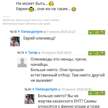
Не может быть...
Евреи
, они же не такие...
----------
Когда нас жизни учит кто то, я весь немею.
Житейский опыт идиота я сам имею.
№18
↑
Папандопуло
9 апреля 2024 22:22
+3
Еврей оленевод?
№19
↑
Тагир
10 апреля 2024 08:03
+1
Оленеводы это ненцы, чукчи,
нанайцы.
Больше никто. Они прошли
естественный отбор. Там никто другой
не выживет
№20
↑
Папандопуло
10 апреля 2024 08:43
+5
Больше никто? Вы не
жертва казахского ЕНТ? Саамы
относятся к финно-уграм и тоже