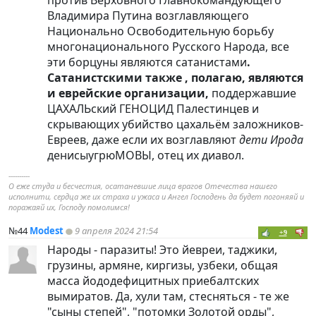
против Верховного Главнокомандующего
Владимира Путина возглавляющего
Национально Освободительную борьбу
многонационального Русского Народа, все
эти борцуны являются сатанистами
.
Сатанистскими также , полагаю, являются
и еврейские организации,
поддержавшие
ЦАХАЛЬский ГЕНОЦИД Палестинцев и
скрывающих убийство цахальём заложников-
Евреев, даже если их возглавляют
дети Ирода
денисыугрюМОВЫ, отец их диавол.
----------
О еже студа и бесчестия, осатаневшие лица врагов Отечества нашего
исполнити, сердца же их страха и ужаса и Ангел Господень да будет погоняяй и
поражаяй их, Господу помолимся!
№44
Modest
9 апреля 2024 21:54
+9
Народы - паразиты! Это йевреи, таджики,
грузины, армяне, киргизы, узбеки, общая
масса йододефицитных приебалтских
вымиратов. Да, хули там, стесняться - те же
"сыны степей", "потомки Золотой орды",