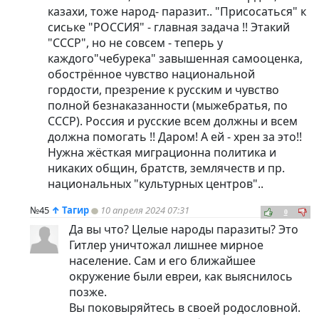
казахи, тоже народ- паразит.. "Присосаться" к
сиське "РОССИЯ" - главная задача !! Этакий
"СССР", но не совсем - теперь у
каждого"чебурека" завышенная самооценка,
обострённое чувство национальной
гордости, презрение к русским и чувство
полной безнаказанности (мыжебратья, по
СССР). Россия и русские всем должны и всем
должна помогать !! Даром! А ей - хрен за это!!
Нужна жёсткая миграционна политика и
никаких общин, братств, землячеств и пр.
национальных "культурных центров"..
№45
↑
Тагир
10 апреля 2024 07:31
0
Да вы что? Целые народы паразиты? Это
Гитлер уничтожал лишнее мирное
население. Сам и его ближайшее
окружение были евреи, как выяснилось
позже.
Вы поковыряйтесь в своей родословной.