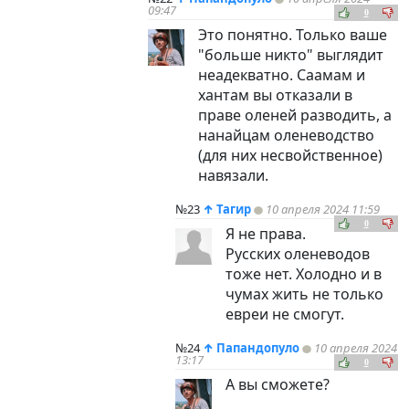
09:47
0
Это понятно. Только ваше
"больше никто" выглядит
неадекватно. Саамам и
хантам вы отказали в
праве оленей разводить, а
нанайцам оленеводство
(для них несвойственное)
навязали.
№23
↑
Тагир
10 апреля 2024 11:59
0
Я не права.
Русских оленеводов
тоже нет. Холодно и в
чумах жить не только
евреи не смогут.
№24
↑
Папандопуло
10 апреля 2024
13:17
0
А вы сможете?