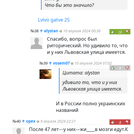
Что бы это значило?
Lvivo gatve 25
№38
↑
alystan
10 апреля 2024 00:36
+1
Спасибо, вопрос был
риторический. Но удивило то, что
и у них Львовская улица имеется.
№39
↑
vosem07
10 апреля 2024 07:02
0
Цитата: alystan
удивило то, что и у них
Львовская улица имеется.
И в России полно украинских
названий
№40
↑
opex
9 апреля 2024 22:21
-1
После 47 лет---у них---жи____в мозги едут.К