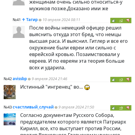
женщинам очень сильно относиться-у
мужиков позже.Доказано ими же
№41
↑
Тагир
10 апреля 2024 08:11
+2
После войны немецкий офицер решил
выяснить откуда этот бред, что немцы
высшая раса. И выяснил. Гитлер и все его
окружение были евреи или сильно с
еврейской кровью. Позаимствовали у
евреев. И по евреям эта теория больше
всех и ударила.
№42
avissbp
9 апреля 2024 21:46
+3
Истинный "ингренец" во...
№43
счастливый_случай
9 апреля 2024 21:50
+9
Согласно документам Русского Собора,
председателем которого является Патриарх
Кирилл, все, кто выступает против России,