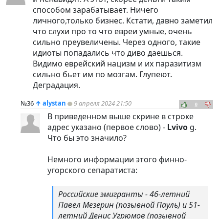
способом зарабатывает. Ничего
личного,только бизнес. Кстати, давно заметил
что слухи про то что евреи умные, очень
сильно преувеличены. Через одного, такие
идиоты попадались что диво даешься.
Видимо еврейский нацизм и их паразитизм
сильно бьет им по мозгам. Глупеют.
Деградация.
№36
↑
alystan
9 апреля 2024 21:50
0
В приведенном выше скрине в строке
адрес указано (первое слово) -
Lvivo
g.
Что бы это значило?
Немного информации этого финно-
угорского сепаратиста:
Российские эмигранты - 46-летний
Павел Мезерин (позывной Пауль) и 51-
летний Денис Угрюмов (позывной