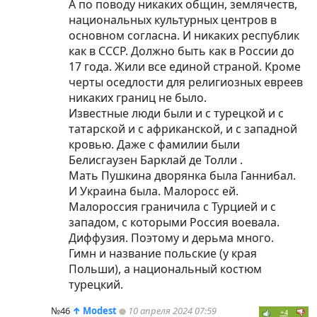
А по поводу никаких общин, землячеств,
национальных культурных центров в
основном согласна. И никаких республик
как в СССР. Должно быть как в России до
17 года. Жили все единой страной. Кроме
черты оседлости для религиозных евреев
никаких границ не было.
Известные люди были и с турецкой и с
татарской и с африканской, и с западной
кровью. Даже с фамилии были
Белисгаузен Барклай де Толли .
Мать Пушкина дворянка была Ганнибал.
И Украина была. Малоросс ей.
Малороссия граничила с Турцией и с
западом, с которыми Россия воевала.
Диффузия. Поэтому и дерьма много.
Гимн и название польские (у края
Польши), а национальный костюм
турецкий.
№46
↑
Modest
10 апреля 2024 07:59
+4