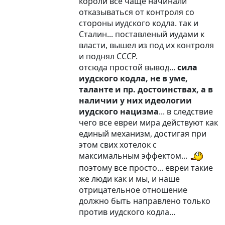
короли все чаще начинали
отказываться от контроля со
стороны иудского кодла. так и
Сталин... поставленый иудами к
власти, вышел из под их контроля
и поднял СССР.
отсюда простой вывод...
сила
иудского кодла, не в уме,
таланте и пр. достоинствах, а в
наличии у них идеологии
иудского нацизма
... в следствие
чего все евреи мира действуют как
единый механизм, достигая при
этом свих хотелок с
максимальным эффектом...
поэтому все просто... евреи такие
же люди как и мы, и наше
отрицательное отношение
должно быть направлено только
против иудского кодла...