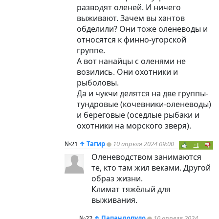
разводят оленей. И ничего
выживают. Зачем вы хантов
обделили? Они тоже оленеводы и
относятся к финно-угорской
группе.
А вот нанайцы с оленями не
возились. Они охотники и
рыболовы.
Да и чукчи делятся на две группы-
тундровые (кочевники-оленеводы)
и береговые (оседлые рыбаки и
охотники на морского зверя).
№21
↑
Тагир
10 апреля 2024 09:00
+1
Оленеводством занимаются
те, кто там жил веками. Другой
образ жизни.
Климат тяжёлый для
выживания.
№22
↑
Папандопуло
10 апреля 2024