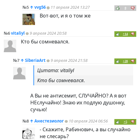
№5
↑
vvg56
11 апреля 2024 13:27
0
Вот-вот, и я о том же
№6
vitaliyl
9 апреля 2024 20:58
+14
Кто бы сомневался.
№7
↑
SiberiaArt
9 апреля 2024 21:58
+20
Цитата: vitaliyl
Кто бы сомневался.
А Вы не антисемит, СЛУЧАЙНО? А я вот
НЕслучайно! Знаю их подлую душонку,
сучью!
№8
↑
Анестезиолог
10 апреля 2024 06:56
+5
- Скажите, Рабинович, а вы случайно
не слесарь?