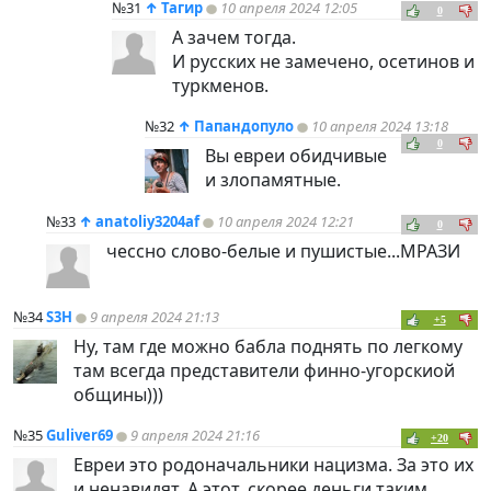
№31
↑
Тагир
10 апреля 2024 12:05
0
А зачем тогда.
И русских не замечено, осетинов и
туркменов.
№32
↑
Папандопуло
10 апреля 2024 13:18
0
Вы евреи обидчивые
и злопамятные.
№33
↑
anatoliy3204af
10 апреля 2024 12:21
0
чессно слово-белые и пушистые...МРАЗИ
№34
S3H
9 апреля 2024 21:13
+5
Ну, там где можно бабла поднять по легкому
там всегда представители финно-угорскиой
общины)))
№35
Guliver69
9 апреля 2024 21:16
+20
Евреи это родоначальники нацизма. За это их
и ненавидят. А этот, скорее деньги таким