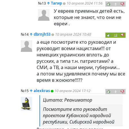
№13
↑
Тагир
10 апреля 2024 11:56
0
У евреев приемных детей есть,
которые не знают, что они не
евреи .
№14
↑
dbrnjh53
10 апреля 2024 10:48
+2
а еще посмотрите кто руководил и
руководит всеми нацистами!!! от
немецких украинских вплоть до
русских, а типа т.н. патриотами? а
СМИ, а ТВ, а наши мерии, губернии...
а потом мы удивляемся почему мы все
время в жоююпе!!!??
№15
↑
alexkras
10 апреля 2024 17:12
0
Цитата: Реаниматор
Посмотрите кто руководит
проектом Кубанской народной
республики, Сибирской народной