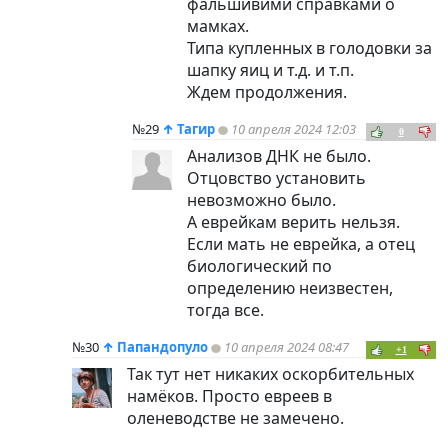
фальшивими справками о
мамках.
Типа купленных в голодовки за
шапку яиц и т.д. и т.п.
Ждем продолжения.
№29
↑
Тагир
10 апреля 2024 12:03
0
Анализов ДНК не было.
Отцовство установить
невозможно было.
А еврейкам верить нельзя.
Если мать не еврейка, а отец
биологический по
определению неизвестен,
тогда все.
№30
↑
Папандопуло
10 апреля 2024 08:47
+1
Так тут нет никаких оскорбительных
намёков. Просто евреев в
оленеводстве не замечено.