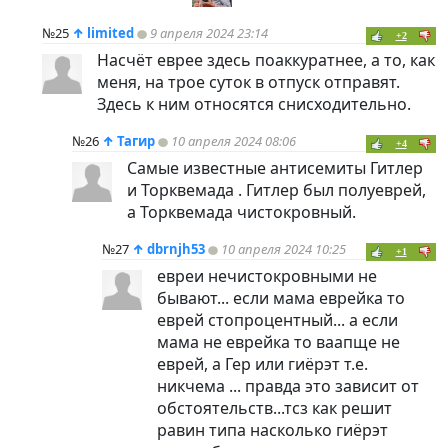
№25
↑
limited
9 апреля 2024 23:14
+2
Насчёт еврее здесь поаккуратнее, а то, как
меня, на трое суток в отпуск отправят.
Здесь к ним относятся снисходительно.
№26
↑
Тагир
10 апреля 2024 08:06
+4
Самые известные антисемиты Гитлер
и Торквемада . Гитлер был полуеврей,
а Торквемада чистокровный.
№27
↑
dbrnjh53
10 апреля 2024 10:25
+1
евреи нечистокровными не
бывают... если мама еврейка то
еврей стопроцентный... а если
мама не еврейка то ваапще не
еврей, а Гер или гиёрэт т.е.
никчема ... правда это зависит от
обстоятельств...тсз как решит
равин типа насколько гиёрэт