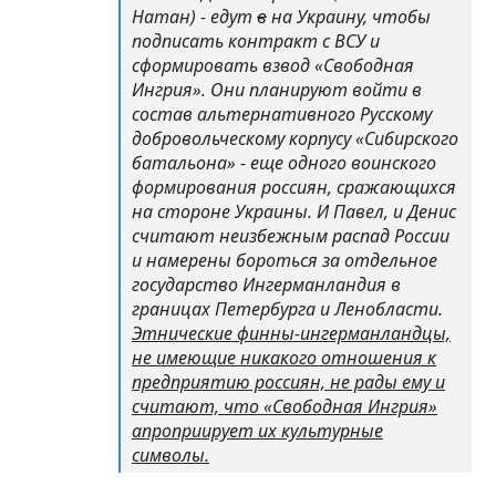
Натан) - едут
в
на Украину, чтобы
подписать контракт с ВСУ и
сформировать взвод «Свободная
Ингрия». Они планируют войти в
состав альтернативного Русскому
добровольческому корпусу «Сибирского
батальона» - еще одного воинского
формирования россиян, сражающихся
на стороне Украины. И Павел, и Денис
считают неизбежным распад России
и намерены бороться за отдельное
государство Ингерманландия в
границах Петербурга и Ленобласти.
Этнические финны-ингерманландцы,
не имеющие никакого отношения к
предприятию россиян, не рады ему и
считают, что «Свободная Ингрия»
апроприирует их культурные
символы.