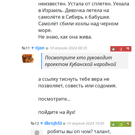
неизвестен. Устала от сплетен. Уехала
в Израиль. Девочка летела на
самолёте в Сибирь к бабушке.
Самолёт сбили хохлы над черном
море.
Не знаю, как она жива.
№11
↑
tijon
10 апреля 2024 08:35
-1
Посмотрите кто руководит
проектом Кубанской народной
а ссылку тиснуть тебе вера не
позволяет, совесть или содомия.
посмотрите...
пойдите на йух!
№12
↑
dbrnjh53
10 апреля 2024 10:45
+2
робяты вы оп чом? талант,