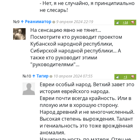
- Нет, я не случайно, я принципиально
не слесарь!
№9
↑
Реаниматор
9 апреля 2024 22:19
+14
На сенсацию явно не тянет...
Посмотрите кто руководит проектом
Кубанской народной республики,
Сибирской народной республики... А
также кто руководит этими
"руководителями"...
№10
↑
Тагир
10 апреля 2024 07:55
+1
Евреи особый народ. Ветхий завет это
история еврейского народа.
Евреи почти всегда крайность. Или в
плохую или в хорошую сторону.
Народ древний и не многочисленный.
Высокая степень вырождения. Талант
и гениальность это тоже врождённая
аномалия.
Национальность по матери. Отец не