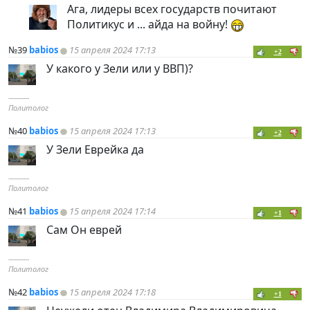
Ага, лидеры всех государств почитают
Политикус и ... айда на войну!
№39
babios
15 апреля 2024 17:13
+2
У какого у Зели или у ВВП)?
----------
Политолог
№40
babios
15 апреля 2024 17:13
+2
У Зели Еврейка да
----------
Политолог
№41
babios
15 апреля 2024 17:14
+1
Сам Он еврей
----------
Политолог
№42
babios
15 апреля 2024 17:18
+1