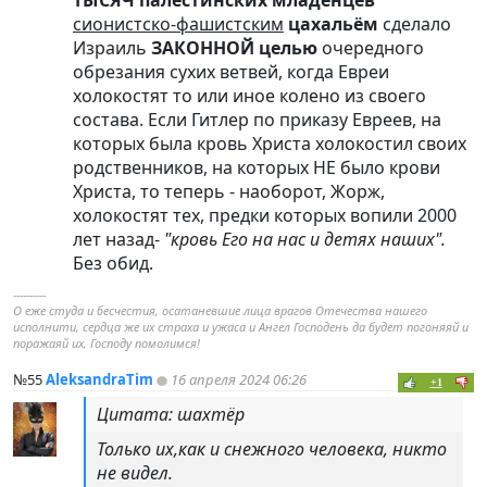
ТЫСЯЧ палестинских младенцев
сионистско-фашистским
цахальём
сделало
Израиль
ЗАКОННОЙ целью
очередного
обрезания сухих ветвей, когда Евреи
холокостят то или иное колено из своего
состава. Если Гитлер по приказу Евреев, на
которых была кровь Христа холокостил своих
родственников, на которых НЕ было крови
Христа, то теперь - наоборот, Жорж,
холокостят тех, предки которых вопили 2000
лет назад-
"кровь Его на нас и детях наших".
Без обид.
----------
О еже студа и бесчестия, осатаневшие лица врагов Отечества нашего
исполнити, сердца же их страха и ужаса и Ангел Господень да будет погоняяй и
поражаяй их, Господу помолимся!
№55
AleksandraTim
16 апреля 2024 06:26
+1
Цитата: шахтёр
Только их,как и снежного человека, никто
не видел.