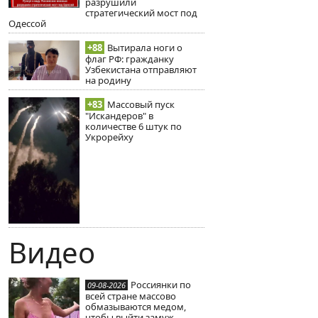
разрушили
стратегический мост под
Одессой
+88
Вытирала ноги о
флаг РФ: гражданку
Узбекистана отправляют
на родину
+83
Массовый пуск
"Искандеров" в
количестве 6 штук по
Укрорейху
Видео
Россиянки по
09-08-2026
всей стране массово
обмазываются медом,
чтобы выйти замуж