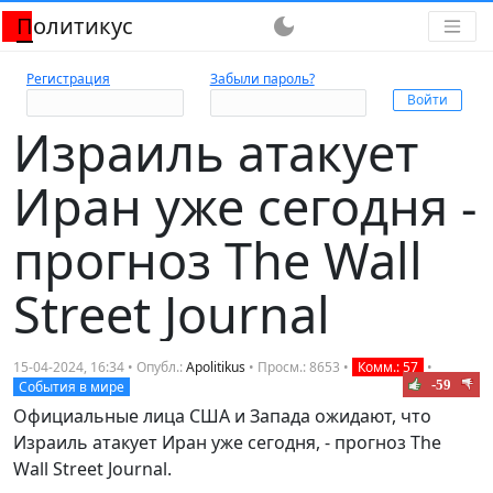
Политикус
dark_mode
Регистрация
Забыли пароль?
Израиль атакует
Иран уже сегодня -
прогноз The Wall
Street Journal
15-04-2024, 16:34 • Опубл.:
Apolitikus
• Просм.: 8653 •
Комм.: 57
•
-59
События в мире
Официальные лица США и Запада ожидают, что
Израиль атакует Иран уже сегодня, - прогноз The
Wall Street Journal.