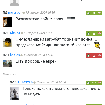
№9
mutabor
15 апреля 2024 16:36
+6
Разжигатели войн = евреи!!!!!!!!!!!!!!!!!!!
№10
Alekca
15 апреля 2024 16:38
+6
.. ну если евреи загрубят то значит война.. ..
предсказания Жириновского сбываются..
№11
babios
15 апреля 2024 17:06
-1
Есть и хорошие евреи
----------
Политолог
№12
↑
шахтёр
15 апреля 2024 17:24
+13
Только их,как и снежного человека, никто
не видел.