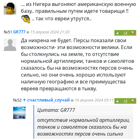
... из Нигера выгоняют американскую военную
базу.. правильным путем идете товарищи !!
.. так что евреи утрутся..
№51
GR777
15 апреля 2024 21:20
+2
Да нихрена не будет. Персы показали свои
возможности- эти возможности велики. Если
бы столкнулись на земле, то отсутствие
нормальной артиллерии, танков и самолётов
сказалось бы на возможностях персов очень
сильно, но они очень хорошо используют
наличную географию и все преимущества
евреев превращаются в тыкву.
№52
↑
счастливый_случай
16 апреля 2024 05:11
+3
Цитата: GR777
отсутствие нормальной артиллерии,
танков и самолётов сказалось бы на
возможностях персов очень сильно