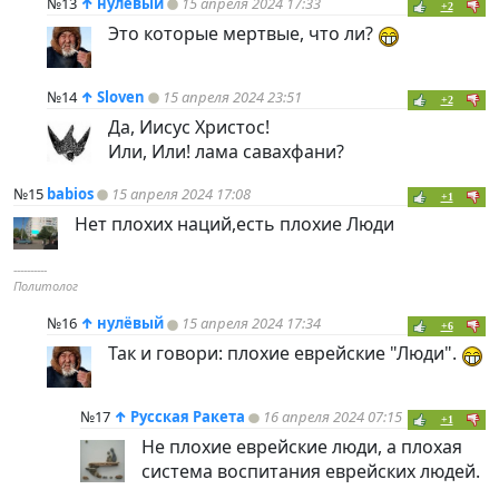
№13
↑
нулёвый
15 апреля 2024 17:33
+2
Это которые мертвые, что ли?
№14
↑
Sloven
15 апреля 2024 23:51
+2
Да, Иисус Христос!
Или, Или! лама савахфани?
№15
babios
15 апреля 2024 17:08
+1
Нет плохих наций,есть плохие Люди
----------
Политолог
№16
↑
нулёвый
15 апреля 2024 17:34
+6
Так и говори: плохие еврейские "Люди".
№17
↑
Русская Ракета
16 апреля 2024 07:15
+1
Не плохие еврейские люди, а плохая
система воспитания еврейских людей.