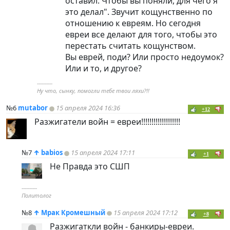
оставил. Чтобы вы поняли, для чего я
это делал". Звучит кощунственно по
отношению к евреям. Но сегодня
евреи все делают для того, чтобы это
перестать считать кощунством.
Вы еврей, поди? Или просто недоумок?
Или и то, и другое?
----------
Ну что, сынку, помогли тебе твои ляхи?!!
№6
mutabor
15 апреля 2024 16:36
+12
Разжигатели войн = евреи!!!!!!!!!!!!!!!!!!!
№7
↑
babios
15 апреля 2024 17:11
+1
Не Правда это СШП
----------
Политолог
№8
↑
Мрак Кромешный
15 апреля 2024 17:12
+8
Разжигаткли войн - банкиры-евреи.