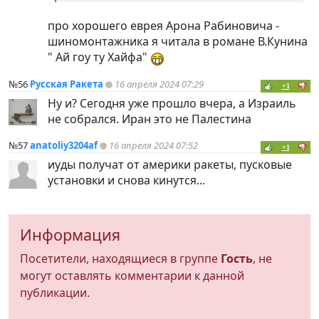
про хорошего еврея Арона Рабиновича -
шиномонтажника я читала в романе В.Кунина
" Ай гоу ту Хайфа"
№56
Русская Ракета
16 апреля 2024 07:29
+1
Ну и? Сегодня уже прошло вчера, а Израиль
не собрался. Иран это не Палестина
№57
anatoliy3204af
16 апреля 2024 07:52
+1
иуды получат от америки ракеты, пусковые
установки и снова кинутся...
Информация
Посетители, находящиеся в группе
Гость
, не
могут оставлять комментарии к данной
публикации.