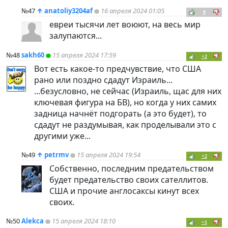
№47
↑
anatoliy3204af
16 апреля 2024 01:05
0
евреи тысячи лет воюют, на весь мир
залупаются...
№48
sakh60
15 апреля 2024 17:59
+2
Вот есть какое-то предчувствие, что США
рано или поздно сдадут Израиль...
...безусловно, не сейчас (Израиль, щас для них
ключевая фигура на БВ), но когда у них самих
задница начнёт подгорать (а это будет), то
сдадут не раздумывая, как проделывали это с
другими уже...
№49
↑
petrmv
15 апреля 2024 19:54
+2
Собственно, последним предательством
будет предательство своих сателлитов.
США и прочие англосаксы кинут всех
своих.
№50
Alekca
15 апреля 2024 18:10
+1