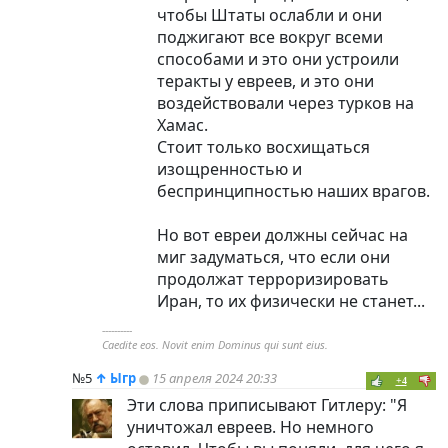
чтобы Штаты ослабли и они
поджигают все вокруг всеми
способами и это они устроили
теракты у евреев, и это они
воздействовали через турков на
Хамас.
Стоит только восхищаться
изощренностью и
беспринципностью наших врагов.
Но вот евреи должны сейчас на
миг задуматься, что если они
продолжат терроризировать
Иран, то их физически не станет...
----------
Caedite eos. Novit enim Dominus qui sunt eius.
№5
↑
Ыгр
15 апреля 2024 20:33
+4
Эти слова приписывают Гитлеру: "Я
уничтожал евреев. Но немного