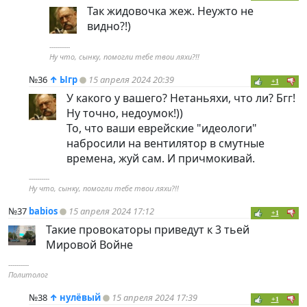
Так жидовочка жеж. Неужто не
видно?!)
----------
Ну что, сынку, помогли тебе твои ляхи?!!
№36
↑
Ыгр
15 апреля 2024 20:39
+1
У какого у вашего? Нетаньяхи, что ли? Бгг!
Ну точно, недоумок!))
То, что ваши еврейские "идеологи"
набросили на вентилятор в смутные
времена, жуй сам. И причмокивай.
----------
Ну что, сынку, помогли тебе твои ляхи?!!
№37
babios
15 апреля 2024 17:12
+1
Такие провокаторы приведут к 3 тьей
Мировой Войне
----------
Политолог
№38
↑
нулёвый
15 апреля 2024 17:39
+1