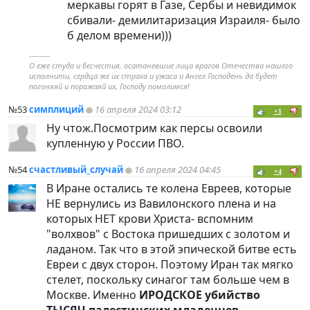
меркавы горят в Газе, Сербы и невидимок
сбивали- демилитаризация Израиля- было
б делом времени)))
----------
О еже студа и бесчестия, осатаневшие лица врагов Отечества нашего
исполнити, сердца же их страха и ужаса и Ангел Господень да будет
погоняяй и поражаяй их, Господу помолимся!
№53
симплиций
16 апреля 2024 03:12
+1
Ну чтож.Посмотрим как персы освоили
купленную у России ПВО.
№54
счастливый_случай
16 апреля 2024 04:45
+4
В Иране остались те колена Евреев, которые
НЕ вернулись из Вавилонского плена и на
которых НЕТ крови Христа- вспомним
"волхвов" с Востока пришедших с золотом и
ладаном. Так что в этой эпической битве есть
Евреи с двух сторон. Поэтому Иран так мягко
стелет, поскольку синагог там больше чем в
Москве. Именно
ИРОДСКОЕ убийство