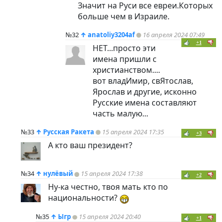
Значит на Руси все евреи.Которых
больше чем в Израиле.
№32
↑
anatoliy3204af
16 апреля 2024 07:49
+1
НЕТ...просто эти
имена пришли с
христианством....
вот владИмир, свЯтослав,
Ярослав и другие, исконно
Русские имена составляют
часть малую...
№33
↑
Русская Ракета
15 апреля 2024 17:35
+3
А кто ваш президент?
№34
↑
нулёвый
15 апреля 2024 17:38
+2
Ну-ка честно, твоя мать кто по
национальности?
№35
↑
Ыгр
15 апреля 2024 20:40
+1