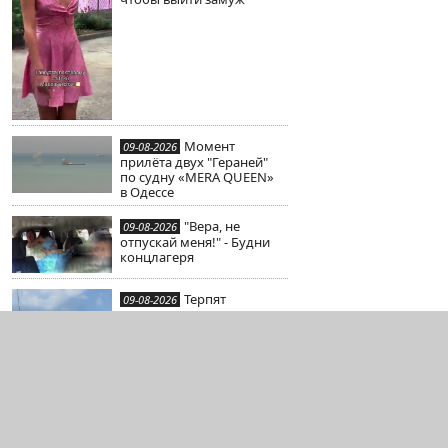
Момент
09-08-2026
прилёта двух "Гераней"
по судну «MERA QUEEN»
в Одессе
"Вера, не
09-08-2026
отпускай меня!" - Будни
концлагеря
Терпят
09-08-2026