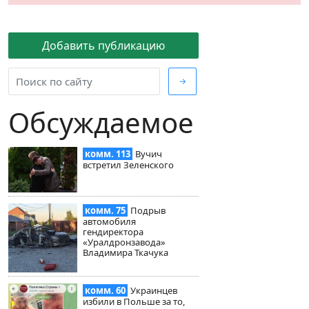
Добавить публикацию
→
Обсуждаемое
комм. 113
Вучич
встретил Зеленского
комм. 75
Подрыв
автомобиля
гендиректора
«Уралдронзавода»
Владимира Ткачука
комм. 60
Украинцев
избили в Польше за то,