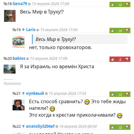
№18
Gena79
15 апреля 2024 17:08
+2
Весь Мир в Труху!?
№19
↑
Laris
15 апреля 2024 17:43
+4
Весь Мир в Труху!?
нет, только провокаторов.
№20
babios
15 апреля 2024 17:09
-3
Я за Израиль но времён Христа
----------
Политолог
№21
↑
нулёвый
15 апреля 2024 17:35
+3
Есть способ сравнить?
Это тебе жиды
напели?
Это когда к крестам приколачивали?
№22
↑
anatoliy3204af
16 апреля 2024 00:54
+2