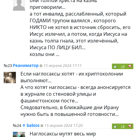
они толпой Христа на казнь
приговорили...
а тот инвалид, расслабленный, который
ГОДАМИ трупом валялся , которого
НИКТО не хотел в источник сбросить, его
Иисус излечил, а потом, когда Иисуса на
казнь толпа гнала, этот излечённый,
Иисуса ПО ЛИЦУ БИЛ...
козлы они ...
№23
Реаниматор
15 апреля 2024 17:11
+3
Если наглосаксы хотят - их криптоколонии
выполняют...
А что хотят наглосаксы - всегда анонсируется
в журнале со стеновой улицы и
фашингтонском посте...
Следовательно, в ближайшие дни Ирану
нужно быть в повышенной готовности...
№24
↑
babios
15 апреля 2024 17:20
+1
Наглосаксы мутят весь мир