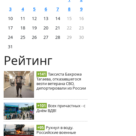
3
4
5
6
7
8
9
10
11
12
13
14
15
16
17
18
19
20
21
22
23
24
25
26
27
28
29
30
31
Рейтинг
+141
Таксиста Бахрома
Тагаева, отказавшегося
везти ветерана СВО,
депортировали из России
+101
Всех причастных - с
Днём ВДВ!
+95
Рухнул в воду.
Российские военные