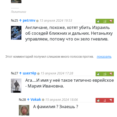
----------
Политолог
№25
↑
petrmv
15 апреля 2024 19:53
+2
Англичане, похоже, хотят убить Израиль
об соседей ближних и дальних. Нетаньяху
управляем, потому что он зело гневлив.
Этот комментарий получил слишком много голосов против.
показать
№27
↑
шахтёр
15 апреля 2024 17:28
+5
Ага....И имя у неё такое типично еврейское
- Мария Ивановна.
№28
↑
Vokak
15 апреля 2024 18:06
-1
А фамилия ? Знаешь ?