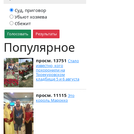
Суд, приговор
Убьют хозяева
Сбежит
Голосовать
Результаты
Популярное
просм. 13751
Стало
известно, кого
похоронили на
Троекуровском
кладбище 5 и 6 августа
просм. 11115
Это
король Марокко