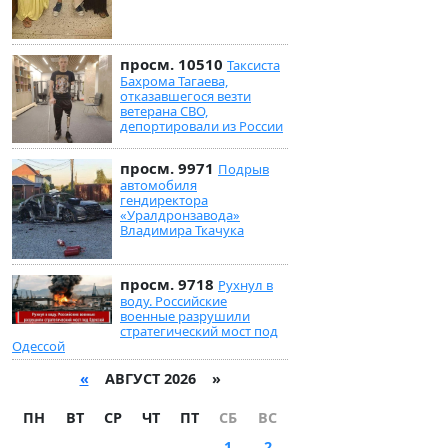
просм. 10510
Таксиста
Бахрома Тагаева,
отказавшегося везти
ветерана СВО,
депортировали из России
просм. 9971
Подрыв
автомобиля
гендиректора
«Уралдронзавода»
Владимира Ткачука
просм. 9718
Рухнул в
воду. Российские
военные разрушили
стратегический мост под
Одессой
«
АВГУСТ 2026 »
ПН
ВТ
СР
ЧТ
ПТ
СБ
ВС
1
2