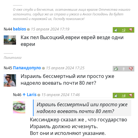
----------
О еже студа и бесчестия, осатаневшие лица врагов Отечества нашего
исполнити, сердца же их страха и ужаса и Ангел Господень да будет
погоняяй и поражаяй их, Господу помолимся!
№44
babios
15 апреля 2024 17:19
+2
Как пел Высоцкий,евреи еврей везде одни
евреи
----------
Политолог
№45
Папандопуло
15 апреля 2024 17:25
0
Израиль бессмертный или просто уже
надоело воевать почти 80 лет?
№46
↑
Laris
15 апреля 2024 17:46
+4
Израиль бессмертный или просто уже
надоело воевать почти 80 лет?
Киссинджер сказал же , что государство
Израиль должно исчезнуть.
Вот они и исполняют указание.