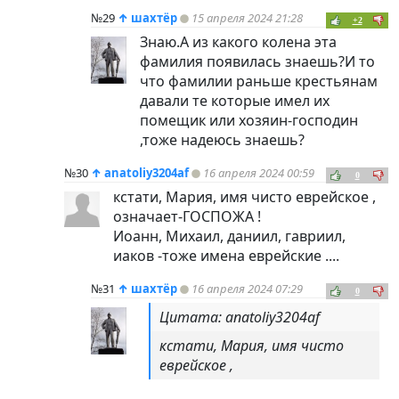
№29
↑
шахтёр
15 апреля 2024 21:28
+2
Знаю.А из какого колена эта
фамилия появилась знаешь?И то
что фамилии раньше крестьянам
давали те которые имел их
помещик или хозяин-господин
,тоже надеюсь знаешь?
№30
↑
anatoliy3204af
16 апреля 2024 00:59
0
кстати, Мария, имя чисто еврейское ,
означает-ГОСПОЖА !
Иоанн, Михаил, даниил, гавриил,
иаков -тоже имена еврейские ....
№31
↑
шахтёр
16 апреля 2024 07:29
0
Цитата: anatoliy3204af
кстати, Мария, имя чисто
еврейское ,