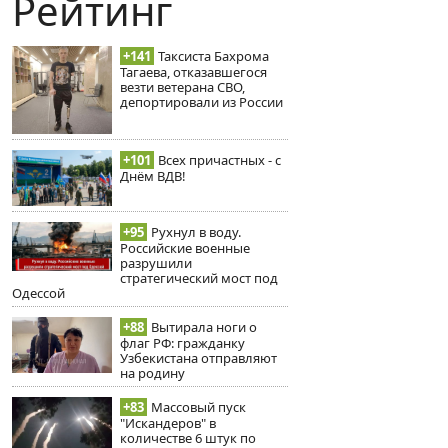
Рейтинг
+141
Таксиста Бахрома
Тагаева, отказавшегося
везти ветерана СВО,
депортировали из России
+101
Всех причастных - с
Днём ВДВ!
+95
Рухнул в воду.
Российские военные
разрушили
стратегический мост под
Одессой
+88
Вытирала ноги о
флаг РФ: гражданку
Узбекистана отправляют
на родину
+83
Массовый пуск
"Искандеров" в
количестве 6 штук по