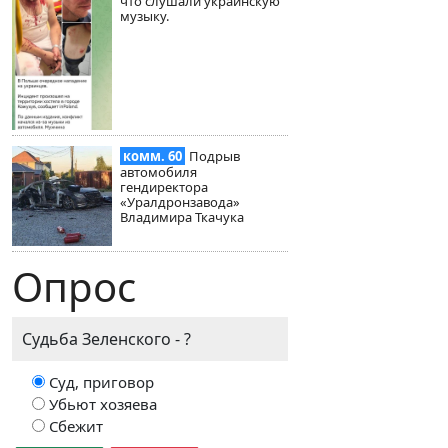
что слушали украинскую
музыку.
комм. 60
Подрыв
автомобиля
гендиректора
«Уралдронзавода»
Владимира Ткачука
Опрос
Судьба Зеленского - ?
Суд, приговор
Убьют хозяева
Сбежит