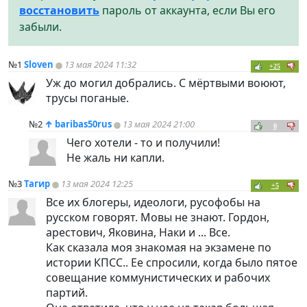
восстановить
пароль от аккаунта, если Вы его
забыли.
№1
Sloven
13 мая 2024 11:32
+25
Уж до могил добрались. С мёртвыми воюют,
трусы поганые.
№2
↑
baribas50rus
13 мая 2024 21:00
0
Чего хотели - то и получили!
Не жаль ни капли.
№3
Тагир
13 мая 2024 12:25
+5
Все их блогеры, идеологи, русофобы на
русском говорят. Мовы не знают. Гордон,
арестович, Яковина, Наки и ... Все.
Как сказала моя знакомая на экзамене по
истории КПСС.. Ее спросили, когда было пятое
совещание коммунистических и рабочих
партий.