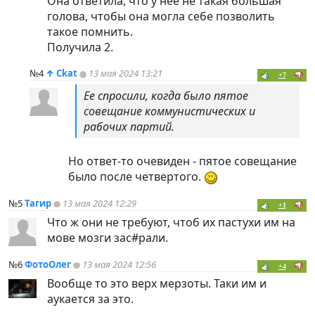
Она ответила, что у нее не такая большая
голова, чтобы она могла себе позволить
такое помнить.
Получила 2.
№4
↑
Ckat
13 мая 2024 13:21
+7
Ее спросили, когда было пятое
совещание коммунистических и
рабочих партий.
Но ответ-то очевиден - пятое совещание
было после четвертого.
№5
Тагир
13 мая 2024 12:29
+1
Что ж они не требуют, чтоб их пастухи им на
мове мозги зас#рали.
№6
ФотоОлег
13 мая 2024 12:56
+4
Вообще то это верх мерзоты. Таки им и
аукается за это.