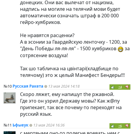
донецких. Они вас вылечат от нацизма,
надпись на могиле на телячий мови будет
автоматически означать штраф в 200 000
гейро-хуябриков.
Не нравятся расценки?
А в эсонии за Гвардейскую ленточку - 1200, за
"День Победы ля-ля-ля" - 1500 хуябриков
за
сотрясение воздуха!
Так шо табличка на цвiнтарi(кладбище по
телячому) это ж целый Манифест Бендеры!!!
№10
Русская Ракета
13 мая 2024 14:18
+4
Скоро ляжет, ему напишут the ржавной.
Где это он узрил Державу мовы? Как ж@пу
припекает, так все почему-то переходят на
русский язык.
№11
Ьфыеук
13 мая 2024 16:36
+6
с мертвыми оно-то полегче воевать чем с