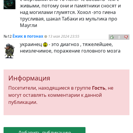
живыми, потому они и памятники сносят и
над могилами глумятся. Хохол -это гиена
трусливая, шакал Табаки из мультика про
Маугли
№12
Ёжик в погонах
13 мая 2024 23:55
0
украинец
- это диагноз , тяжелейшее,
неизлечимое, поражение головного мозга
Информация
Посетители, находящиеся в группе
Гость
, не
могут оставлять комментарии к данной
публикации.
Добавить публикацию