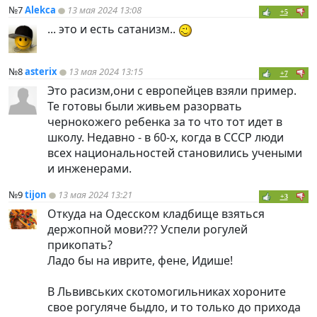
№7
Alekca
13 мая 2024 13:08
+5
... это и есть сатанизм..
№8
asterix
13 мая 2024 13:15
+7
Это расизм,они с европейцев взяли пример.
Те готовы были живьем разорвать
чернокожего ребенка за то что тот идет в
школу. Недавно - в 60-х, когда в СССР люди
всех национальностей становились учеными
и инженерами.
№9
tijon
13 мая 2024 13:21
+3
Откуда на Одесском кладбище взяться
держопной мови??? Успели рогулей
прикопать?
Ладо бы на иврите, фене, Идише!
В Львивських скотомогильниках хороните
свое рогуляче быдло, и то только до прихода