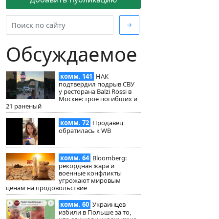
→
Обсуждаемое
комм. 141
НАК
подтвердил подрыв СВУ
у ресторана Balzi Rossi в
Москве: трое погибших и
21 раненый
комм. 72
Продавец
обратилась к WB
комм. 64
Bloomberg:
рекордная жара и
военные конфликты
угрожают мировым
ценам на продовольствие
комм. 60
Украинцев
избили в Польше за то,