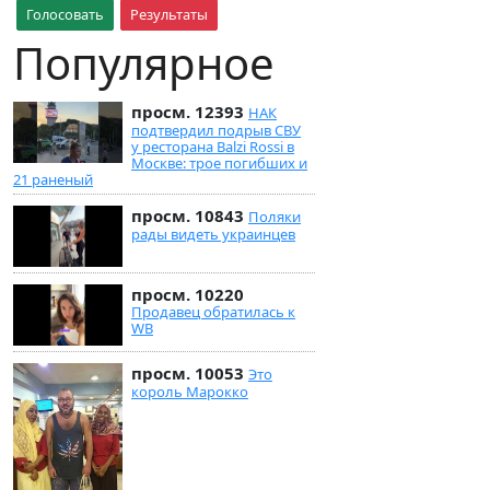
Голосовать
Результаты
Популярное
просм. 12393
НАК
подтвердил подрыв СВУ
у ресторана Balzi Rossi в
Москве: трое погибших и
21 раненый
просм. 10843
Поляки
рады видеть украинцев
просм. 10220
Продавец обратилась к
WB
просм. 10053
Это
король Марокко