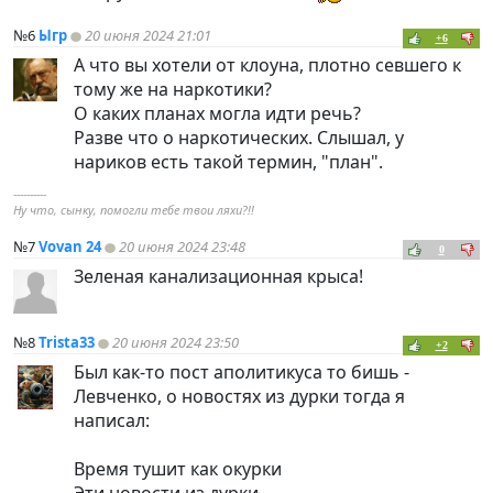
№6
Ыгр
20 июня 2024 21:01
+6
А что вы хотели от клоуна, плотно севшего к
тому же на наркотики?
О каких планах могла идти речь?
Разве что о наркотических. Слышал, у
нариков есть такой термин, "план".
----------
Ну что, сынку, помогли тебе твои ляхи?!!
№7
Vovan 24
20 июня 2024 23:48
0
Зеленая канализационная крыса!
№8
Trista33
20 июня 2024 23:50
+2
Был как-то пост аполитикуса то бишь -
Левченко, о новостях из дурки тогда я
написал:
Время тушит как окурки