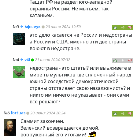
Тащат РФ на раздел юго-западной
окраины России. Не мытьём, так
катаньем.
№3
↑
Ьфыеук
20 июня 2024 19:59
+3
это дело касается не России и недостраны
а России и США, именно эти две страны
воюют в недостране.
№4
↑
v4l
21 июня 2024 07:32
0
недострана - это штаты? или выьживете в
мире тв мультиков где сплоченный народ
южной соседсткой демократической
страны отстаивает свою нэзалэжнисть? и
никто им ничего не указывает - они сами
всё решают?
№5
fortuas
20 июня 2024 20:24
+5
Саммит закончен.
Зеленский возвращается домой,
вооруженный его итогами!