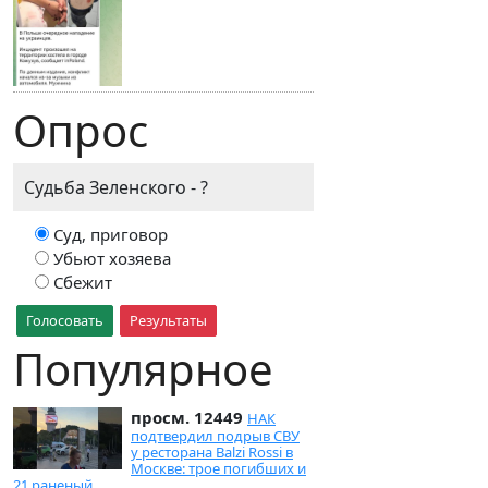
Опрос
Судьба Зеленского - ?
Суд, приговор
Убьют хозяева
Сбежит
Голосовать
Результаты
Популярное
просм. 12449
НАК
подтвердил подрыв СВУ
у ресторана Balzi Rossi в
Москве: трое погибших и
21 раненый