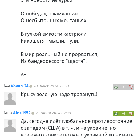
Эти новости из дурки
О победах, о камланьях,
О несбыточных мечтаньях.
В гулкой ёмкости кастрюли
Рикошетят мысли, пули.
В мир реальный не прорваться,
Из бандеровского "щастя".
АЗ
№9
Vovan 24
20 июня 2024 23:50
0
Крысу зеленую надо травануть!
№10
Alex1952
21 июня 2024 02:39
+3
Да, сегодня идёт глобальное противостояние
с западом (США) в т. ч. и на украине, но
воюем-то конкретно мы с украиной и снимать