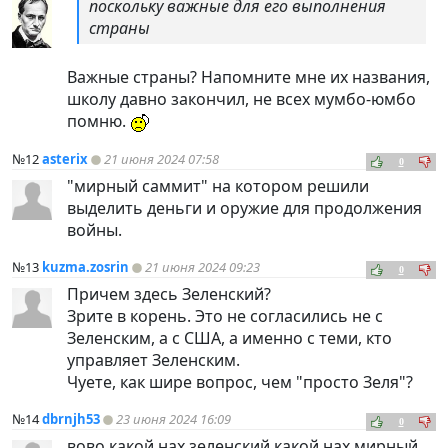
поскольку важные для его выполнения
страны
Важные страны? Напомните мне их названия,
школу давно закончил, не всех мумбо-юмбо
помню.
№12
asterix
21 июня 2024 07:58
0
"мирный саммит" на котором решили
выделить деньги и оружие для продолжения
войны.
№13
kuzma.zosrin
21 июня 2024 09:23
0
Причем здесь Зеленский?
Зрите в корень. Это не согласились не с
Зеленским, а с США, а именно с теми, кто
управляет Зеленским.
Чуете, как шире вопрос, чем "просто Зеля"?
№14
dbrnjh53
23 июня 2024 16:09
0
вово какой нах зеленский какой нах мирный...