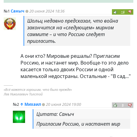
№1
Саныч
20 июня 2024 18:36
+4
Шольц недавно предсказал, что война
закончится на «следующем» мирном
саммите – и что Россию следует
пригласить.
А они кто? Мировые решалы? Пригласим
Россию, и настанет мир. Вообще-то это дело
касается только двоих России и одной
маленькой недостраны. Остальные - "В сад..."
----------
«Всё кажется хорошим, что было прежде»
Лев Николаевич Толстой
№2
↑
Михаил
20 июня 2024 19:00
0
Цитата: Саныч
Пригласим Россию, и настанет мир