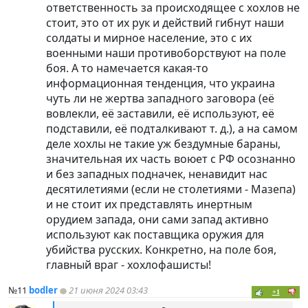
ответственность за происходящее с хохлов не
стоит, это от их рук и действий гибнут наши
солдаты и мирное население, это с их
военными наши противоборствуют на поле
боя. А то намечается какая-то
информационная тенденция, что украина
чуть ли не жертва западного заговора (её
вовлекли, её заставили, её используют, её
подставили, её подталкивают т. д.), а на самом
деле хохлы не такие уж бездумные бараны,
значительная их часть воюет с РФ осознанно
и без западных подначек, ненавидит нас
десятилетиями (если не столетиями - Мазепа)
и не стоит их представлять инертным
орудием запада, они сами запад активно
используют как поставщика оружия для
убийства русских. Конкретно, на поле боя,
главный враг - хохлофашисты!
№11
bodler
21 июня 2024 03:43
+1