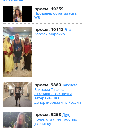
просм. 10259
Продавец обратилась к
WB
просм. 10113
Это
король Марокко
просм. 9880
Таксиста
Бахрома Тагаева,
отказавшегося везти
ветерана СВО,
депортировали из России
просм. 9258
Дед-
поляк отлупил тростью
украинку