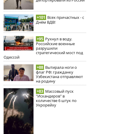
+101
Всех причастных - с
Днём ВДВ!
+95
Рухнул в воду.
Российские военные
разрушили
стратегический мост под
Одессой
+88
Вытирала ноги о
флаг РФ: гражданку
Узбекистана отправляют
на родину
+83
Массовый пуск
"Искандеров" в
количестве 6 штук по
Укрорейху