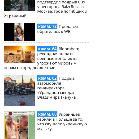
подтвердил подрыв СВУ
у ресторана Balzi Rossi в
Москве: трое погибших и
21 раненый
комм. 72
Продавец
обратилась к WB
комм. 64
Bloomberg:
рекордная жара и
военные конфликты
угрожают мировым
ценам на продовольствие
комм. 62
Подрыв
автомобиля
гендиректора
«Уралдронзавода»
Владимира Ткачука
комм. 60
Украинцев
избили в Польше за то,
что слушали украинскую
музыку.