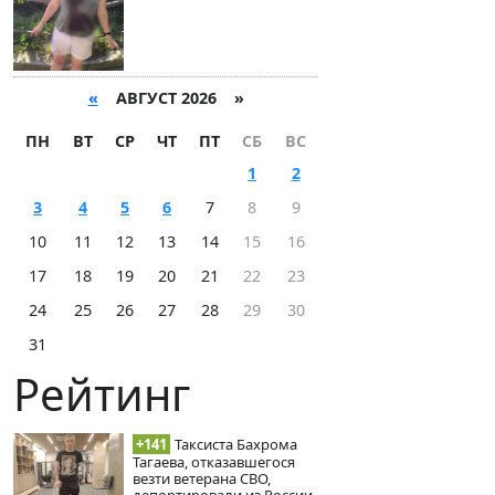
«
АВГУСТ 2026 »
ПН
ВТ
СР
ЧТ
ПТ
СБ
ВС
1
2
3
4
5
6
7
8
9
10
11
12
13
14
15
16
17
18
19
20
21
22
23
24
25
26
27
28
29
30
31
Рейтинг
+141
Таксиста Бахрома
Тагаева, отказавшегося
везти ветерана СВО,
депортировали из России