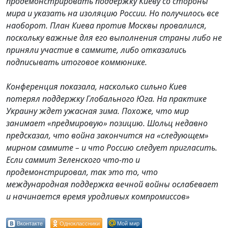
продемонстрировать поддержку Киеву со стороны
мира и указать на изоляцию России. Но получилось все
наоборот. План Киева против Москвы провалился,
поскольку важные для его выполнения страны либо не
приняли участие в саммите, либо отказались
подписывать итоговое коммюнике.
Конференция показала, насколько сильно Киев
потерял поддержку Глобального Юга. На практике
Украину ждет ужасная зима. Похоже, что мир
занимает «предмировую» позицию. Шольц недавно
предсказал, что война закончится на «следующем»
мирном саммите – и что Россию следует пригласить.
Если саммит Зеленского что-то и
продемонстрировал, так это то, что
международная поддержка вечной войны ослабевает
и начинается время уродливых компромиссов»
Вконтакте
Одноклассники
Мой мир