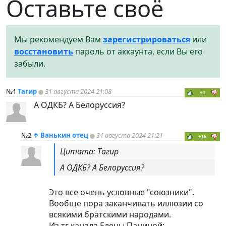
Оставьте своё
Мы рекомендуем Вам
зарегистрироваться
или
восстановить
пароль от аккаунта, если Вы его
забыли.
№1
Тагир
31 августа 2024 21:08
+1
А ОДКБ? А Белоруссия?
№2
↑
Ванькин отец
31 августа 2024 21:21
+16
Цитата: Тагир
А ОДКБ? А Белоруссия?
Это все очень условные "союзники".
Вообще пора заканчивать иллюзии со
всякими братскими народами.
Из тг канала Елены Паниной: