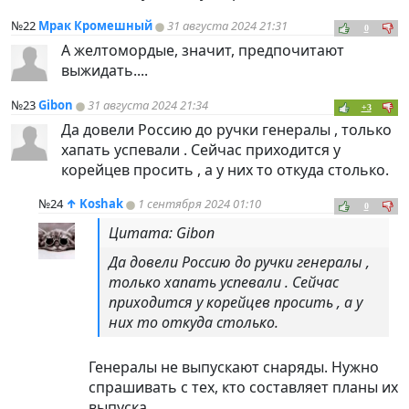
№22
Мрак Кромешный
31 августа 2024 21:31
0
А желтомордые, значит, предпочитают
выжидать....
№23
Gibon
31 августа 2024 21:34
+3
Да довели Россию до ручки генералы , только
хапать успевали . Сейчас приходится у
корейцев просить , а у них то откуда столько.
№24
↑
Koshak
1 сентября 2024 01:10
0
Цитата: Gibon
Да довели Россию до ручки генералы ,
только хапать успевали . Сейчас
приходится у корейцев просить , а у
них то откуда столько.
Генералы не выпускают снаряды. Нужно
спрашивать с тех, кто составляет планы их
выпуска.