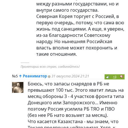
между разными государствами, но и
внутри самого государства.
Северная Корея торгует с Россией, в
первую очередь, потому, что сама всю
жизнь под санкциями. А еще, я уверен,
из-за благодарности Советскому
народу. Но нынешняя Российская
власть вполне может похоронить и
такие отношения.
----------
Пролетарии всех стран, соединяйтесь!
№5
↑
Реаниматор
31 августа 2024 21:21
+3
Боюсь, что запасы снарядов в РБ не
превышают 100 тыс. Этого хватит лишь на
месяц обороны 3 - 4 участков фронта типа
Донецкого или Запорожского... Именно
поэтому Россия усилила РБ ТЯО и ПВО
(без нее РБ нато возьмет за месяц).
Что касается Казахстана - мы знаем, что
Токаев предпочел нейтралитет. Хотя, к