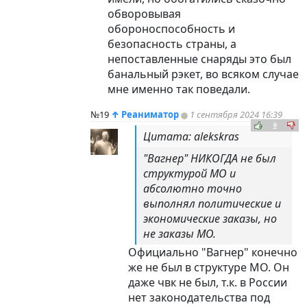
обворовывая
обороноспособность и
безопасность страны, а
непоставленные снаряды это был
банальный рэкет, во всяком случае
мне именно так поведали.
№19
↑
Реаниматор
1 сентября 2024 16:39
0
Цитата: alekskras
"Вагнер" НИКОГДА не был
структурой МО и
абсолютно точно
выполнял политические и
экономические заказы, но
не заказы МО.
Официально "Вагнер" конечно
же не был в структуре МО. Он
даже чвк не был, т.к. в России
нет законодательства под