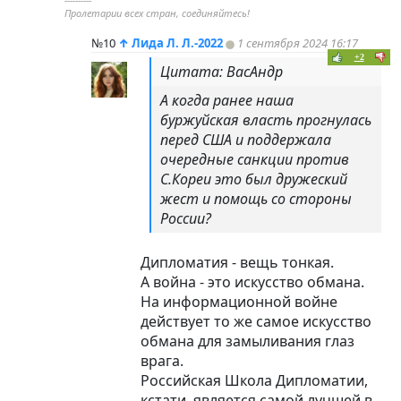
Пролетарии всех стран, соединяйтесь!
№10
↑
Лида Л. Л.-2022
1 сентября 2024 16:17
+2
Цитата: ВасАндр
А когда ранее наша
буржуйская власть прогнулась
перед США и поддержала
очередные санкции против
С.Кореи это был дружеский
жест и помощь со стороны
России?
Дипломатия - вещь тонкая.
А война - это искусство обмана.
На информационной войне
действует то же самое искусство
обмана для замыливания глаз
врага.
Российская Школа Дипломатии,
кстати, является самой лучшей в