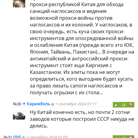
прокси-республикой Китая для обхода
санкций наглосаксов и ведения
возможной прокси-войны против
наглосаксов и их колоний. У наглосаков, в
свою очередь, есть куча своих прокси-
инструментов для опосредованной войны
и ослабления Китая (прежде всего это ЮК,
Япония, Тайвань, Пакистан)... В очереди на
антикитайский и антроссийский прокси-
инструмент стоят еще Киргизия с
Казахстаном. Их элиты пока не могут
определиться, кого выгоднее будет кусать
за право лизать сапоги наглосаксов и
получать огрызки с их стола...
№30
↑
Карамболь
1 сентября 2024 01:11
+3
Ну Китай конечно есть, но почти 2 сотни
заводов которые построил СССР никуда не
делись.
№31
Oldi
1 сентября 2024 01:00
+1