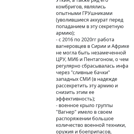
Уткин, а также ряд его
комбригов, являлись
опытными ГРУшниками
(уволившиеся аккурат перед
попаданием в эту секретную
армию);
- с 2016 по 2020гг работа
вагнеровцев в Сирии и Африке
не могла быть незамеченной
ЦРУ, МИ6 и Пентагоном, о чем
регулярно сбрасывалась инфа
через "сливные бачки"
западных СМИ (в надежде
рассекретить эту армию и
снизить этим ее
эффективность);
- военное крыло группы
"Вагнер" имело в своем
распоряжении большое
количество военной техники,
оружия и боеприпасов,