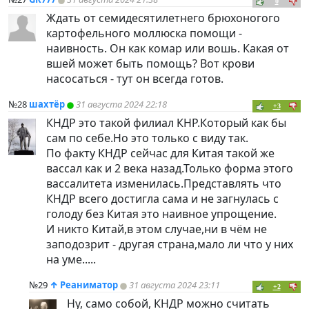
0
Ждать от семидесятилетнего брюхоногого
картофельного моллюска помощи -
наивность. Он как комар или вошь. Какая от
вшей может быть помощь? Вот крови
насосаться - тут он всегда готов.
№28
шахтёр
31 августа 2024 22:18
+3
КНДР это такой филиал КНР.Который как бы
сам по себе.Но это только с виду так.
По факту КНДР сейчас для Китая такой же
вассал как и 2 века назад.Только форма этого
вассалитета изменилась.Представлять что
КНДР всего достигла сама и не загнулась с
голоду без Китая это наивное упрощение.
И никто Китай,в этом случае,ни в чём не
заподозрит - другая страна,мало ли что у них
на уме.....
№29
↑
Реаниматор
31 августа 2024 23:11
+2
Ну, само собой, КНДР можно считать