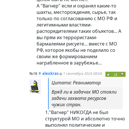
А "Вагнер" если и охранял какие-то
шахты, месторождения, сырье, так
только по согласованию с МО РФ и
легитимными властями-
распорядителями таких объяктов... А
вы прям их террористами-
бармалеями рисуете... вместе с МО
РФ, которое якобы не поделило со
своим же формированием
награбленное в зарубежье...
№18
↑
alexkras
1 сентября 2024 08:04
+1
Цитата: Реаниматор
Вряд ли в задачах МО стояли
задачи захвата ресурсов
чужих стран.
1."Вагнер" НИКОГДА не был
структурой МО и абсолютно точно
выполнял политические и