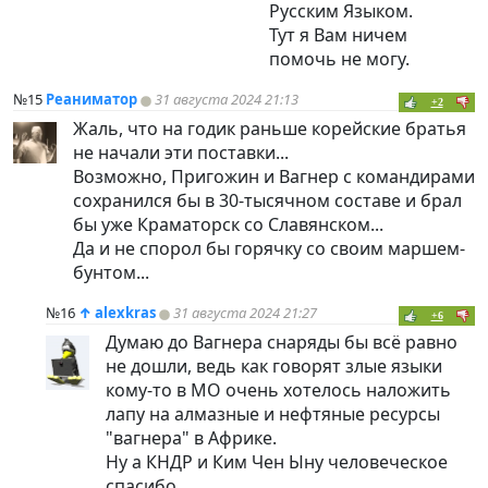
Русским Языком.
Тут я Вам ничем
помочь не могу.
№15
Реаниматор
31 августа 2024 21:13
+2
Жаль, что на годик раньше корейские братья
не начали эти поставки...
Возможно, Пригожин и Вагнер с командирами
сохранился бы в 30-тысячном составе и брал
бы уже Краматорск со Славянском...
Да и не спорол бы горячку со своим маршем-
бунтом...
№16
↑
alexkras
31 августа 2024 21:27
+6
Думаю до Вагнера снаряды бы всё равно
не дошли, ведь как говорят злые языки
кому-то в МО очень хотелось наложить
лапу на алмазные и нефтяные ресурсы
"вагнера" в Африке.
Ну а КНДР и Ким Чен Ыну человеческое
спасибо.