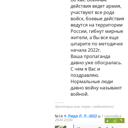
действия ведет армия,
участвуют все рода
войск, боевые действия
ведутся на территории
России, гибнут мирные
жители, а Вы все еще
шпарите по методичке
начала 2022г.
Ваша пропаганда
давно уже обосралась.
С чем я Вас и
поздравляю.
Нормальные люди
давно войну называют
войной.
----------
Пролетарии всех стран, соединяйтесь!
№14
↑
Лида Л. Л.-2022
1 сентября
2024 23:00
+2