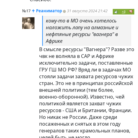
№17
↑
Реаниматор
31 августа 2024 21:42
+3
кому-то в МО очень хотелось
наложить лапу на алмазные и
нефтяные ресурсы "вагнера" в
Африке
В смысле ресурсы "Вагнера"? Разве это
чвк не волняла в САР и Африке
исключительно задачи, поставленные
ГРУ ГШ МО РФ? Вряд ли в задачах МО
стояли задачи захвата ресурсов чужих
стран. Это не в принципах российской
внешней политики (тем более,
военно-оборонной). Известно, чей
политикой является захват чужих
ресурсов - США и Британии, Франции.
Но никак не России. Даже среди
посаженных и снятых в этом году
генералов таких крамольных планов,
целей быть не могло...