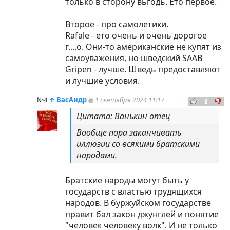
только в сторону вьгодь. Ето первое.
Второе - про самолетики.
Rafale - ето очень и очень дорогое
г....о. Они-то американские не купят из
самоуважения, но шведский SAAB
Gripen - лучше. Шведь предоставляют
и лучшие условия.
№4
↑
ВасАндр
1 сентября 2024 11:17
0
Цитата: Ванькин отец
Вообще пора заканчивать
иллюзии со всякими братскими
народами.
Братские народы могут быть у
государств с властью трудящихся
народов. В буржуйском государстве
правит бал закон джунглей и понятие
"человек человеку волк". И не только