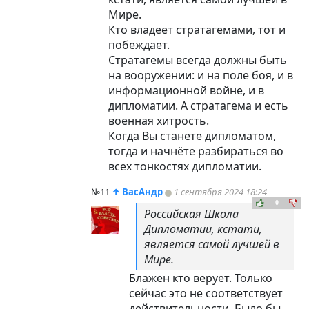
Мире.
Кто владеет стратагемами, тот и
побеждает.
Стратагемы всегда должны быть
на вооружении: и на поле боя, и в
информационной войне, и в
дипломатии. А стратагема и есть
военная хитрость.
Когда Вы станете дипломатом,
тогда и начнёте разбираться во
всех тонкостях дипломатии.
№11
↑
ВасАндр
1 сентября 2024 18:24
0
Российская Школа
Дипломатии, кстати,
является самой лучшей в
Мире.
Блажен кто верует. Только
сейчас это не соответствует
действительности. Было бы