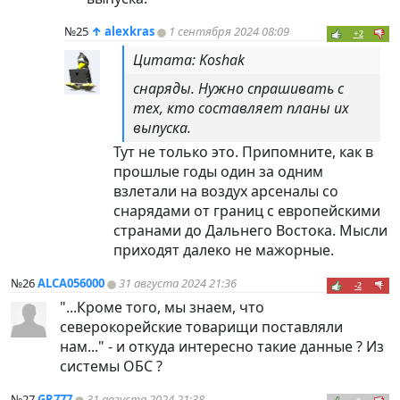
№25
↑
alexkras
1 сентября 2024 08:09
+2
Цитата: Koshak
снаряды. Нужно спрашивать с
тех, кто составляет планы их
выпуска.
Тут не только это. Припомните, как в
прошлые годы один за одним
взлетали на воздух арсеналы со
снарядами от границ с европейскими
странами до Дальнего Востока. Мысли
приходят далеко не мажорные.
№26
ALCA056000
31 августа 2024 21:36
-2
"...Кроме того, мы знаем, что
северокорейские товарищи поставляли
нам..." - и откуда интересно такие данные ? Из
системы ОБС ?
№27
GR777
31 августа 2024 21:38