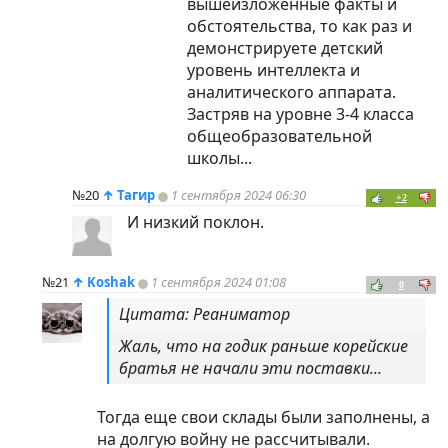
вышеизложенные факты и
обстоятельства, то как раз и
демонстрируете детский
уровень интеллекта и
аналитического аппарата.
Застряв на уровне 3-4 класса
общеобразовательной
школы...
№20
↑
Тагир
1 сентября 2024 06:30
+2
И низкий поклон.
№21
↑
Koshak
1 сентября 2024 01:08
0
Цитата: Реаниматор
Жаль, что на годик раньше корейские
братья не начали эти поставки...
Тогда еще свои склады были заполнены, а
на долгую войну не рассчитывали.