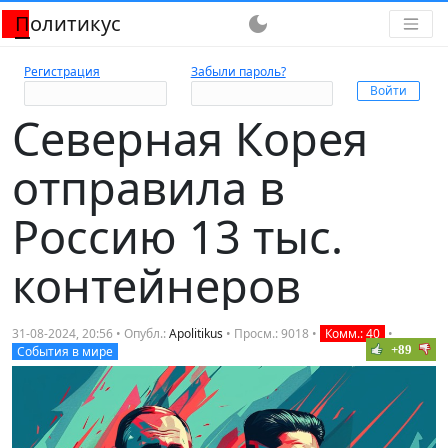
Политикус
dark_mode
Регистрация
Забыли пароль?
Северная Корея
отправила в
Россию 13 тыс.
контейнеров
31-08-2024, 20:56 • Опубл.:
Apolitikus
• Просм.: 9018 •
Комм.: 40
•
+89
События в мире