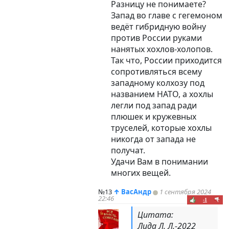
Разницу не понимаете?
Запад во главе с гегемоном
ведёт гибридную войну
против России руками
нанятых хохлов-холопов.
Так что, России приходится
сопротивляться всему
западному колхозу под
названием НАТО, а хохлы
легли под запад ради
плюшек и кружевных
труселей, которые хохлы
никогда от запада не
получат.
Удачи Вам в понимании
многих вещей.
№13
↑
ВасАндр
1 сентября 2024
22:46
-1
Цитата:
Лида Л. Л.-2022