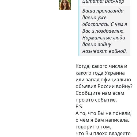
Цитата: ВасАндр
Ваша пропаганда
давно уже
обосралась. С чем я
Вас и поздравляю.
Нормальные люди
давно войну
называют войной.
Когда, какого числа и
какого года Украина
или запад официально
объявил России войну?
Сообщите нам всем
про это событие.
P.S.
А то, что Вы не поняли,
о чём я Вам написала,
говорит о том,
что Вы плохо владеете