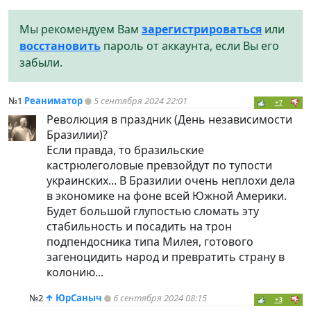
Мы рекомендуем Вам
зарегистрироваться
или
восстановить
пароль от аккаунта, если Вы его
забыли.
№1
Реаниматор
5 сентября 2024 22:01
+7
Революция в праздник (День независимости
Бразилии)?
Если правда, то бразильские
кастрюлеголовые превзойдут по тупости
украинских... В Бразилии очень неплохи дела
в экономике на фоне всей Южной Америки.
Будет большой глупостью сломать эту
стабильность и посадить на трон
подпендосника типа Милея, готового
загеноцидить народ и превратить страну в
колонию...
№2
↑
ЮрСаныч
6 сентября 2024 08:15
+3