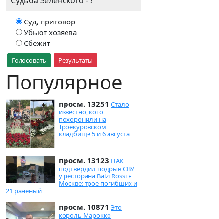
Судьба Зеленского - ?
Суд, приговор
Убьют хозяева
Сбежит
Голосовать
Результаты
Популярное
просм. 13251
Стало
известно, кого
похоронили на
Троекуровском
кладбище 5 и 6 августа
просм. 13123
НАК
подтвердил подрыв СВУ
у ресторана Balzi Rossi в
Москве: трое погибших и
21 раненый
просм. 10871
Это
король Марокко