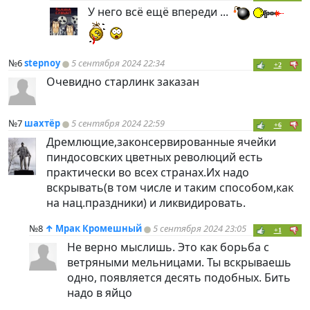
У него всё ещё впереди ...
№6
stepnoy
5 сентября 2024 22:34
+2
Очевидно старлинк заказан
№7
шахтёр
5 сентября 2024 22:59
+6
Дремлющие,законсервированные ячейки
пиндoc
овских цветных революций есть
практически во всех странах.Их надо
вскрывать(в том числе и таким способом,как
на нац.праздники) и ликвидировать.
№8
↑
Мрак Кромешный
5 сентября 2024 23:05
+1
Не верно мыслишь. Это как борьба с
ветряными мельницами. Ты вскрываешь
одно, появляется десять подобных. Бить
надо в яйцо