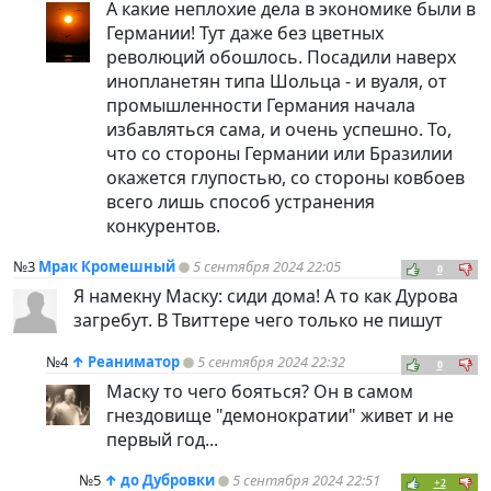
А какие неплохие дела в экономике были в
Германии! Тут даже без цветных
революций обошлось. Посадили наверх
инопланетян типа Шольца - и вуаля, от
промышленности Германия начала
избавляться сама, и очень успешно. То,
что со стороны Германии или Бразилии
окажется глупостью, со стороны ковбоев
всего лишь способ устранения
конкурентов.
№3
Мрак Кромешный
5 сентября 2024 22:05
0
Я намекну Маску: сиди дома! А то как Дурова
загребут. В Твиттере чего только не пишут
№4
↑
Реаниматор
5 сентября 2024 22:32
0
Маску то чего бояться? Он в самом
гнездовище "демонократии" живет и не
первый год...
№5
↑
до Дубровки
5 сентября 2024 22:51
+2