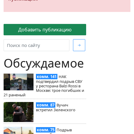
Добавить публикацию
→
Обсуждаемое
комм. 141
НАК
подтвердил подрыв СВУ
у ресторана Balzi Rossi в
Москве: трое погибших и
21 раненый
комм. 87
Вучич
встретил Зеленского
комм. 75
Подрыв