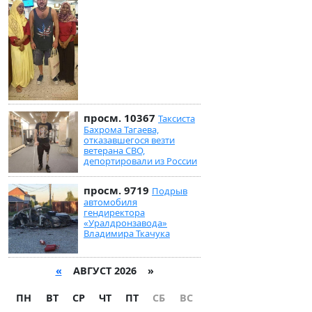
просм. 10367
Таксиста
Бахрома Тагаева,
отказавшегося везти
ветерана СВО,
депортировали из России
просм. 9719
Подрыв
автомобиля
гендиректора
«Уралдронзавода»
Владимира Ткачука
«
АВГУСТ 2026 »
ПН
ВТ
СР
ЧТ
ПТ
СБ
ВС