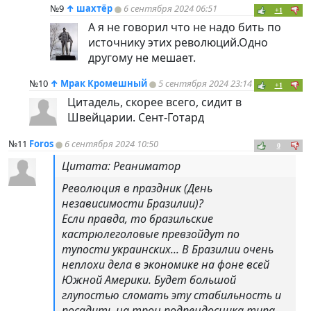
№9
↑
шахтёр
6 сентября 2024 06:51
+1
А я не говорил что не надо бить по
источнику этих революций.Одно
другому не мешает.
№10
↑
Мрак Кромешный
5 сентября 2024 23:14
+1
Цитадель, скорее всего, сидит в
Швейцарии. Сент-Готард
№11
Foros
6 сентября 2024 10:50
0
Цитата: Реаниматор
Революция в праздник (День
независимости Бразилии)?
Если правда, то бразильские
кастрюлеголовые превзойдут по
тупости украинских... В Бразилии очень
неплохи дела в экономике на фоне всей
Южной Америки. Будет большой
глупостью сломать эту стабильность и
посадить на трон подпендосника типа