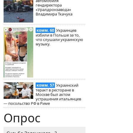
автомобиля
гендиректора
«Уралдронзавода»
Владимира Ткачука
комм. 60
Украинцев
избили в Польше за то,
что слушали украинскую
музыку.
комм. 57
Украинский
теракт в ресторане в
Москве был актом
устрашения итальянцев
— посольство РФ в Риме
Опрос