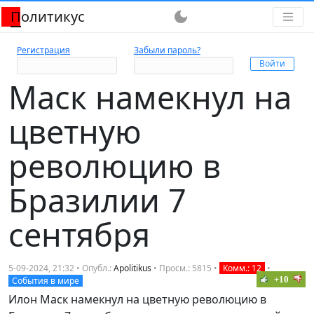
Политикус
dark_mode
Регистрация
Забыли пароль?
Маск намекнул на
цветную
революцию в
Бразилии 7
сентября
5-09-2024, 21:32 • Опубл.:
Apolitikus
• Просм.: 5815 •
Комм.: 12
•
+10
События в мире
Илон Маск намекнул на цветную революцию в