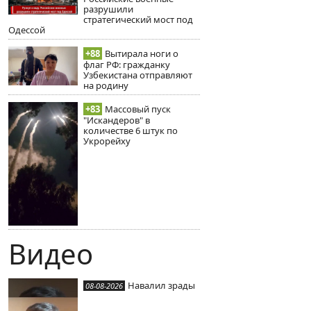
разрушили
стратегический мост под
Одессой
+88
Вытирала ноги о
флаг РФ: гражданку
Узбекистана отправляют
на родину
+83
Массовый пуск
"Искандеров" в
количестве 6 штук по
Укрорейху
Видео
Навалил зрады
08-08-2026