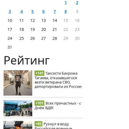
1
2
3
4
5
6
7
8
9
10
11
12
13
14
15
16
17
18
19
20
21
22
23
24
25
26
27
28
29
30
31
Рейтинг
+141
Таксиста Бахрома
Тагаева, отказавшегося
везти ветерана СВО,
депортировали из России
+101
Всех причастных - с
Днём ВДВ!
+95
Рухнул в воду.
Российские военные