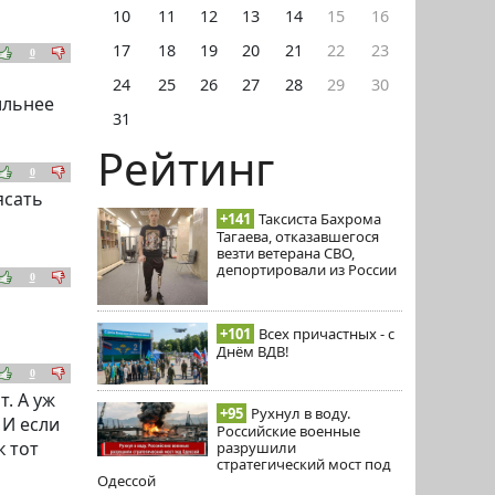
10
11
12
13
14
15
16
17
18
19
20
21
22
23
0
24
25
26
27
28
29
30
ильнее
31
Рейтинг
0
ясать
+141
Таксиста Бахрома
Тагаева, отказавшегося
везти ветерана СВО,
депортировали из России
0
+101
Всех причастных - с
Днём ВДВ!
0
т. А уж
+95
Рухнул в воду.
 И если
Российские военные
к тот
разрушили
стратегический мост под
Одессой