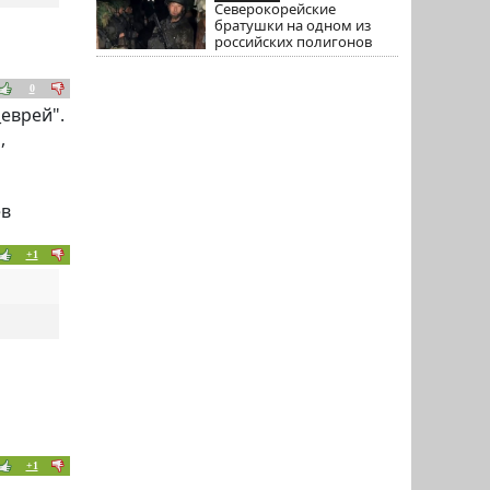
Северокорейские
братушки на одном из
российских полигонов
0
еврей".
,
ев
+1
+1