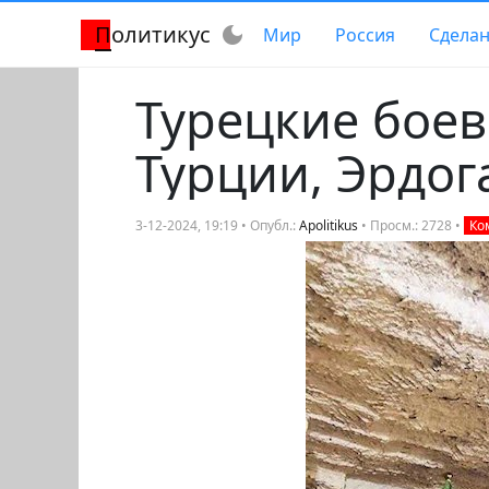
Политикус
dark_mode
Мир
Россия
Сделан
Турецкие боев
Турции, Эрдог
3-12-2024, 19:19 • Опубл.:
Apolitikus
• Просм.: 2728 •
Ко