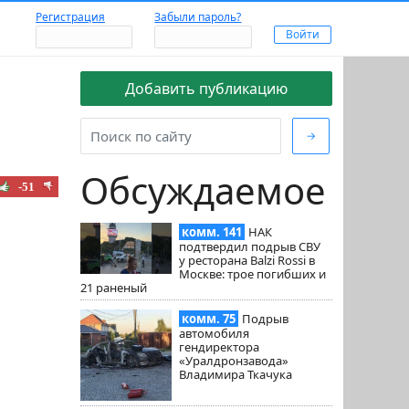
Регистрация
Забыли пароль?
Добавить публикацию
→
Обсуждаемое
-51
комм. 141
НАК
подтвердил подрыв СВУ
у ресторана Balzi Rossi в
Москве: трое погибших и
21 раненый
комм. 75
Подрыв
автомобиля
гендиректора
«Уралдронзавода»
Владимира Ткачука