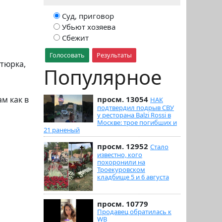
Суд, приговор
Убьют хозяева
Сбежит
Голосовать
Результаты
атюрка,
Популярное
просм. 13054
ам как в
НАК
подтвердил подрыв СВУ
у ресторана Balzi Rossi в
Москве: трое погибших и
21 раненый
просм. 12952
Стало
известно, кого
похоронили на
Троекуровском
кладбище 5 и 6 августа
просм. 10779
Продавец обратилась к
WB