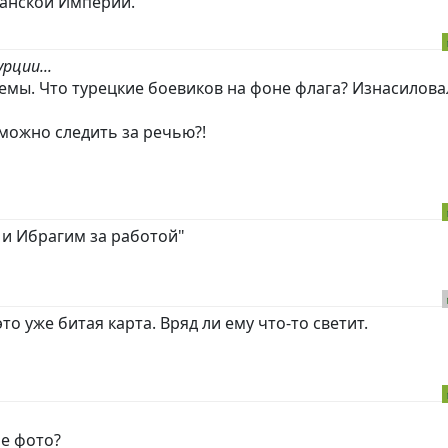
анской Империи.
рции...
темы. Что турецкие боевиков на фоне флага? Изнасилова
 можно следить за речью?!
и Ибрагим за работой"
это уже битая карта. Вряд ли ему что-то светит.
е фото?