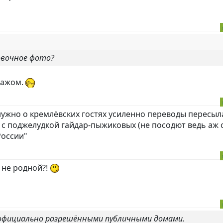
овочное фото?
тажом.
нужно о кремлёвских гостях усиленно переводы пересы
го с поджелудкой гайдар-пыжиковых (не посодют ведь аж 
России"
- не родной?!
с официально разрешёнными публичными домами.