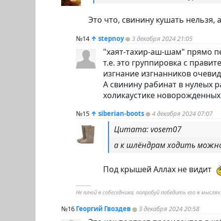
Это что, свинину кушать нельзя,
№14
↑
stepnoy
3 декабря 2024 21:05
"хаят-тахир-аш-шам" прямо п
т.е. это группировка с прави
изгнание изгнанников очевидн
А свинину рабинат в нулеых р
холикаустике новорожденных
№15
↑
siberian-boots
4 декабря 2024 07:07
Цитата: vosem07
а к шлёндрам ходить можн
Под крышей Аллах не видит
----------
Не плюй в собеседника, попробуй победить его в мыслях
№16
Георгий Гвоздев
3 декабря 2024 20:58