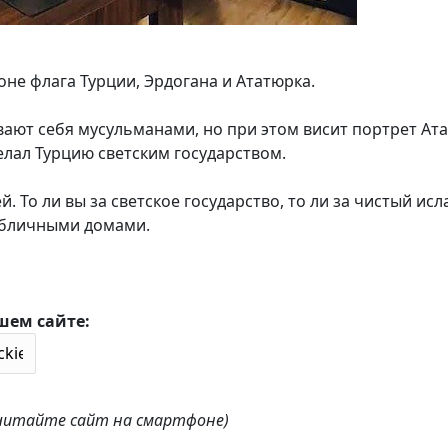
не флага Турции, Эрдогана и Ататюрка.
вают себя мусульманами, но при этом висит портрет Ат
елал Турцию светским государством.
. То ли вы за светское государство, то ли за чистый исл
убличными домами.
шем сайте:
 читайте сайт на смартфоне)