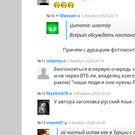
№10
↑
Михаил
3 декабря 2024 20:15
Цитата: шахтёр
Всерьёз обсуждать постан
Причём с дурацким фотомон
№11
stepnoy
3 декабря 2024 20:19
беспокоиться в первую очередь 
и не через ВТБ ли, владелец кое
раком) "наши люди и они нужны 
№12
MaxNick78
3 декабря 2024 20:20
У автора заголовка русский язык 
№13
vosem07
3 декабря 2024 20:30
за чистый ислам как в Турции 