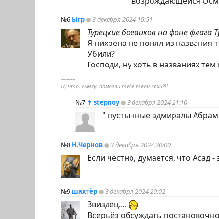
возрождающейся Осм
№6
Ыгр
3 декабря 2024 19:51
Турецкие боевиков на фоне флага Ту
Я нихрена не понял из названия 
Убили?
Господи, ну хоть в названиях тем
----------
Ну что, сынку, помогли тебе твои ляхи?!!
№7
↑
stepnoy
3 декабря 2024 21:10
" пустынные адмиралы Абрам 
№8
Н.Чернов
3 декабря 2024 20:00
Если честно, думается, что Асад - 
№9
шахтёр
3 декабря 2024 20:02
Звиздец....
Всерьёз обсуждать постановочно