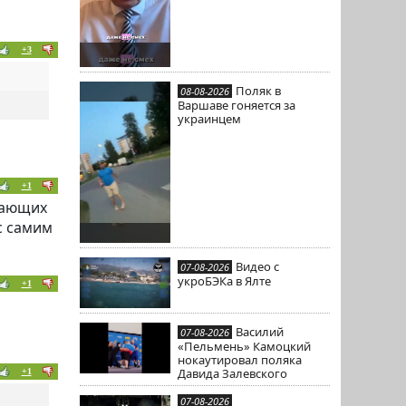
+3
Поляк в
08-08-2026
Варшаве гоняется за
украинцем
+1
лающих
с самим
Видео с
07-08-2026
укроБЭКа в Ялте
+1
Василий
07-08-2026
«Пельмень» Камоцкий
нокаутировал поляка
Давида Залевского
+1
07-08-2026