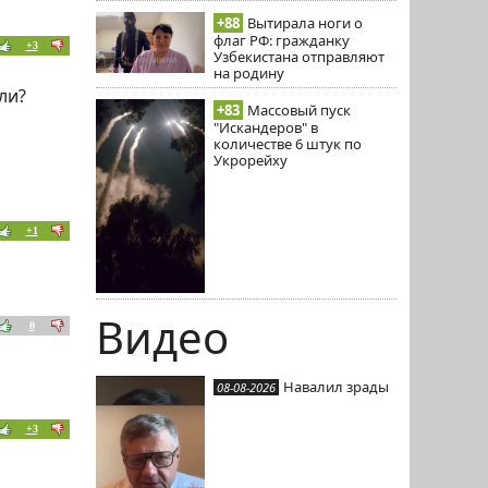
+88
Вытирала ноги о
флаг РФ: гражданку
+3
Узбекистана отправляют
на родину
ли?
+83
Массовый пуск
"Искандеров" в
количестве 6 штук по
Укрорейху
+1
Видео
0
Навалил зрады
08-08-2026
+3