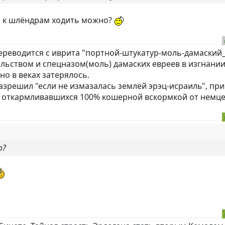
 а к шлёндрам ходить можно?
ереводится с иврита "портной-штукатур-моль-дамаский_
тельством и спецназом(моль) дамаских евреев в изгнании
о в веках затерялось.
азрешил "если не измазалась землёй эрэц-исраиль", при
 откармливавшихся 100% кошерной вскормкой от немц
о?
.