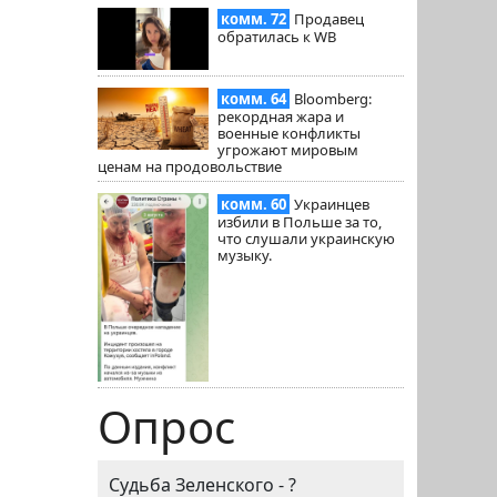
комм. 72
Продавец
обратилась к WB
комм. 64
Bloomberg:
рекордная жара и
военные конфликты
угрожают мировым
ценам на продовольствие
комм. 60
Украинцев
избили в Польше за то,
что слушали украинскую
музыку.
Опрос
Судьба Зеленского - ?