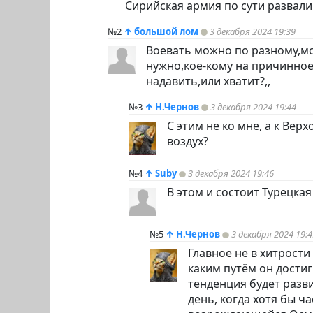
Сирийская армия по сути развалив
№2
↑
большой лом
3 декабря 2024 19:39
Воевать можно по разному,м
нужно,кое-кому на причинное 
надавить,или хватит?,,
№3
↑
Н.Чернов
3 декабря 2024 19:44
С этим не ко мне, а к Ве
воздух?
№4
↑
Suby
3 декабря 2024 19:46
В этом и состоит Турецка
№5
↑
Н.Чернов
3 декабря 2024 19:4
Главное не в хитрости 
каким путём он достиг
тенденция будет разви
день, когда хотя бы ч