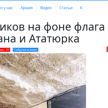
о у нас
Армия
Видео
Статьи
К
иков на фоне флага
ана и Ататюрка
мм.: 19
•
События в мире