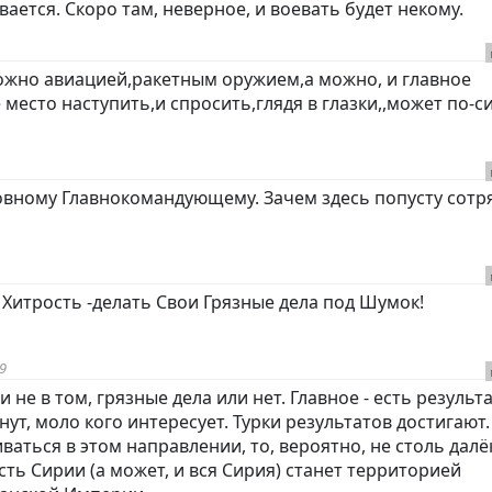
ается. Скоро там, неверное, и воевать будет некому.
ожно авиацией,ракетным оружием,а можно, и главное
место наступить,и спросить,глядя в глазки,,может по-с
рховному Главнокомандующему. Зачем здесь попусту сотр
я Хитрость -делать Свои Грязные дела под Шумок!
9
и не в том, грязные дела или нет. Главное - есть результа
нут, моло кого интересует. Турки результатов достигают.
ваться в этом направлении, то, вероятно, не столь далё
асть Сирии (а может, и вся Сирия) станет территорией