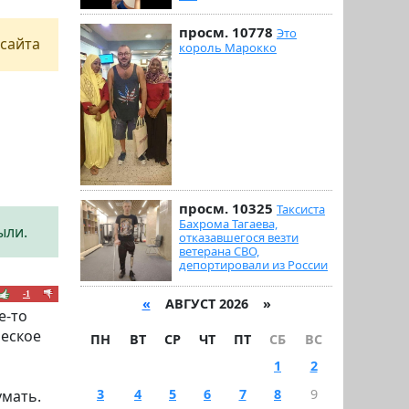
просм. 10778
Это
сайта
король Марокко
просм. 10325
Таксиста
Бахрома Тагаева,
ыли.
отказавшегося везти
ветерана СВО,
депортировали из России
-1
«
АВГУСТ 2026 »
е-то
ческое
ПН
ВТ
СР
ЧТ
ПТ
СБ
ВС
1
2
3
4
5
6
7
8
9
умать.