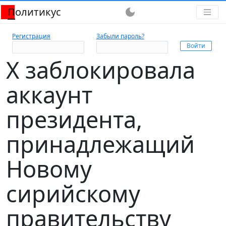
Политикус
dark_mode
Регистрация
Забыли пароль?
X заблокировала
аккаунт
президента,
принадлежащий
Новому
сирийскому
правительству