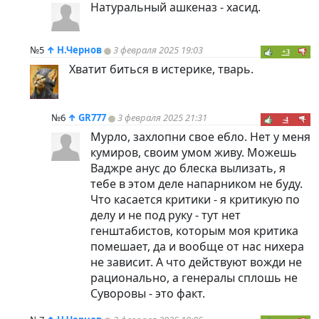
Натуральный ашкеназ - хасид.
№5
↑
Н.Чернов
3 февраля 2025 19:03
+3
Хватит биться в истерике, тварь.
№6
↑
GR777
3 февраля 2025 21:31
-4
Мурло, захлопни свое ебло. Нет у меня
кумиров, своим умом живу. Можешь
Ваджре анус до блеска вылизать, я
тебе в этом деле напарником не буду.
Что касается критики - я критикую по
делу и не под руку - тут нет
генштабистов, которым моя критика
помешает, да и вообще от нас нихера
не зависит. А что действуют вожди не
рационально, а генералы сплошь не
Суворовы - это факт.