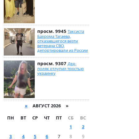
просм. 9945
Таксиста
Бахрома Тагаева,
отказавшегося везти
ветерана СВО,
депортировали из России
просм. 9307
Дед-
поляк отлупил тростью
украинку
«
АВГУСТ 2026 »
ПН
ВТ
СР
ЧТ
ПТ
СБ
ВС
1
2
3
4
5
6
7
8
9