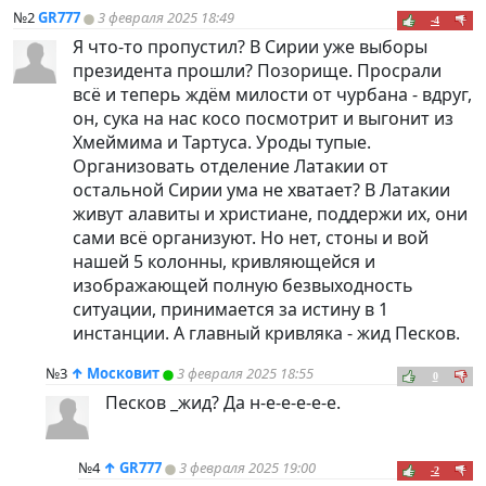
№2
GR777
3 февраля 2025 18:49
-4
Я что-то пропустил? В Сирии уже выборы
президента прошли? Позорище. Просрали
всё и теперь ждём милости от чурбана - вдруг,
он, сука на нас косо посмотрит и выгонит из
Хмеймима и Тартуса. Уроды тупые.
Организовать отделение Латакии от
остальной Сирии ума не хватает? В Латакии
живут алавиты и христиане, поддержи их, они
сами всё организуют. Но нет, стоны и вой
нашей 5 колонны, кривляющейся и
изображающей полную безвыходность
ситуации, принимается за истину в 1
инстанции. А главный кривляка - жид Песков.
№3
↑
Московит
3 февраля 2025 18:55
0
Песков _жид? Да н-е-е-е-е-е.
№4
↑
GR777
3 февраля 2025 19:00
-2