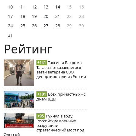
10
11
12
13
14
15
16
17
18
19
20
21
22
23
24
25
26
27
28
29
30
31
Рейтинг
+141
Таксиста Бахрома
Тагаева, отказавшегося
везти ветерана СВО,
депортировали из России
+101
Всех причастных - с
Днём ВДВ!
+95
Рухнул в воду.
Российские военные
разрушили
стратегический мост под
Одессой