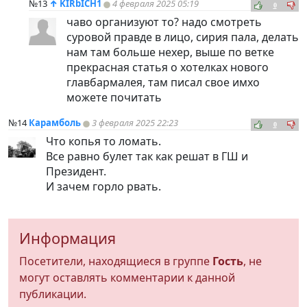
№13
↑
KIRbICH1
4 февраля 2025 05:19
0
чаво организуют то? надо смотреть
суровой правде в лицо, сирия пала, делать
нам там больше нехер, выше по ветке
прекрасная статья о хотелках нового
главбармалея, там писал свое имхо
можете почитать
№14
Карамболь
3 февраля 2025 22:23
0
Что копья то ломать.
Все равно булет так как решат в ГШ и
Президент.
И зачем горло рвать.
Информация
Посетители, находящиеся в группе
Гость
, не
могут оставлять комментарии к данной
публикации.