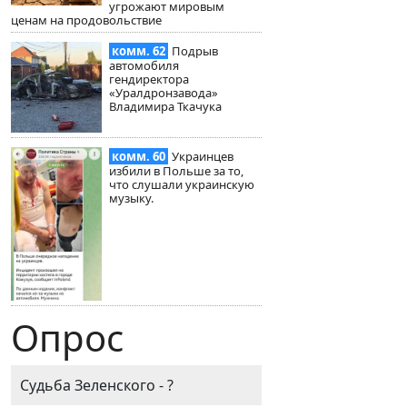
угрожают мировым
ценам на продовольствие
комм. 62
Подрыв
автомобиля
гендиректора
«Уралдронзавода»
Владимира Ткачука
комм. 60
Украинцев
избили в Польше за то,
что слушали украинскую
музыку.
Опрос
Судьба Зеленского - ?