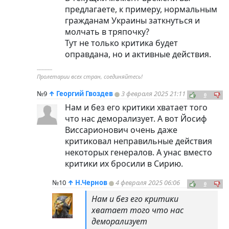
предлагаете, к примеру, нормальным
гражданам Украины заткнуться и
молчать в тряпочку?
Тут не только критика будет
оправдана, но и активные действия.
----------
Пролетарии всех стран, соединяйтесь!
№9
↑
Георгий Гвоздев
3 февраля 2025 21:11
0
Нам и без его критики хватает того
что нас деморализует. А вот Йосиф
Виссарионович очень даже
критиковал неправильные действия
некоторых генералов. А унас вместо
критики их бросили в Сирию.
№10
↑
Н.Чернов
4 февраля 2025 06:06
0
Нам и без его критики
хватает того что нас
деморализует