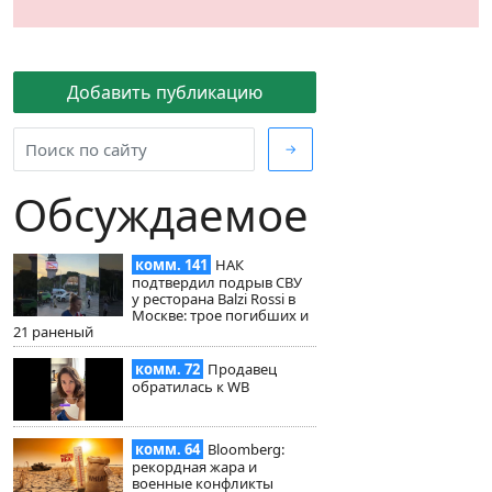
Добавить публикацию
→
Обсуждаемое
комм. 141
НАК
подтвердил подрыв СВУ
у ресторана Balzi Rossi в
Москве: трое погибших и
21 раненый
комм. 72
Продавец
обратилась к WB
комм. 64
Bloomberg:
рекордная жара и
военные конфликты