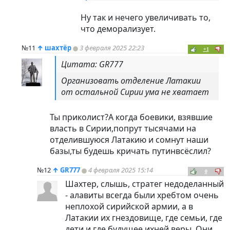
Ну так и нечего увеличивать то,
что деморализует.
№11
↑
шахтёр
3 февраля 2025 22:23
+1
Цитата: GR777
Организовать отделение Латакии
от остальной Сирии ума не хватает
Ты приколист?А когда боевики, взявшие
власть в Сирии,попрут тысячами на
отделившуюся Латакию и сомнут наши
базы,ты будешь кричать путинвсёслил?
№12
↑
GR777
4 февраля 2025 15:14
0
Шахтер, слышь, стратег недоделанный
- алавиты всегда были хребтом очень
неплохой сирийской армии, а в
Латакии их гнездовище, где семьи, где
дети и где будущее ихней веры. Они