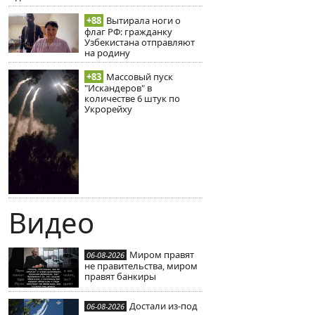
+88
Вытирала ноги о
флаг РФ: гражданку
Узбекистана отправляют
на родину
+83
Массовый пуск
"Искандеров" в
количестве 6 штук по
Укрорейху
Видео
Миром правят
06-08-2026
не правительства, миром
правят банкиры
Достали из-под
06-08-2026