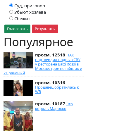
Суд, приговор
Убьют хозяева
Сбежит
Голосовать
Результаты
Популярное
просм. 12518
НАК
подтвердил подрыв СВУ
у ресторана Balzi Rossi в
Москве: трое погибших и
21 раненый
просм. 10316
Продавец обратилась к
WB
просм. 10187
Это
король Марокко