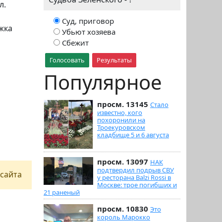
л.
Суд, приговор
жка
Убьют хозяева
Сбежит
Голосовать
Результаты
Популярное
просм. 13145
Стало
известно, кого
похоронили на
Троекуровском
кладбище 5 и 6 августа
просм. 13097
НАК
подтвердил подрыв СВУ
сайта
у ресторана Balzi Rossi в
Москве: трое погибших и
21 раненый
просм. 10830
Это
король Марокко