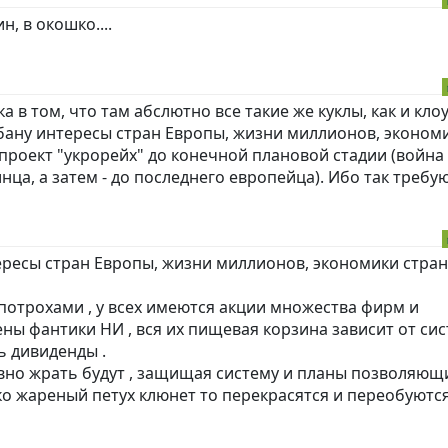
н, в окошко....
 в том, что там абслютно все такие же куклы, как и клоу
абану интересы стран Европы, жизни миллионов, эконом
и проект "укрорейх" до конечной плановой стадии (война 
нца, а затем - до последнего европейца). Ибо так требу
ересы стран Европы, жизни миллионов, экономики стран
 потрохами , у всех имеются акции множества фирм и
ены фантики НИ , вся их пищевая корзина зависит от си
 дивиденды .
вно жрать будут , защищая систему и планы позволяющ
ько жареный петух клюнет то перекрасятся и переобуютс