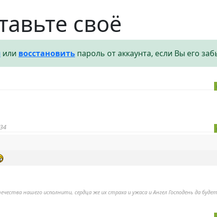
тавьте своё
я
или
восстановить
пароль от аккаунта, если Вы его заб
34
ечества нашего исполнити, сердца же их страха и ужаса и Ангел Господень да будет