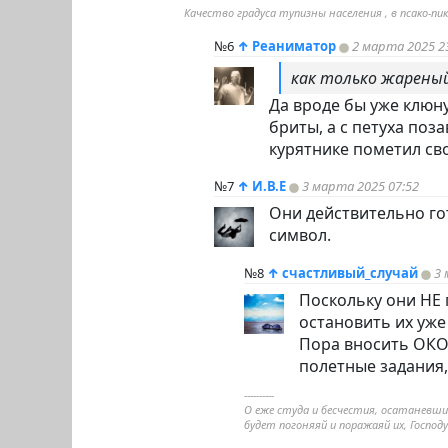
Качество градуса тупизны населения , в псако-п
№6
↑
Реаниматор
2 марта 2025 2
как только жареный
Да вроде бы уже клюну
бриты, а с петуха поз
курятнике пометил сво
№7
↑
И.В.Е
3 марта 2025 07:52
Они действительно гот
символ.
№8
↑
счастливый_случай
3 
Поскольку они НЕ 
остановить их уже
Пора вносить ОКО
полетные задания
----------
О еже студа и бесчестия, осатаневшие
будет погоняяй и поражаяй их, Господ