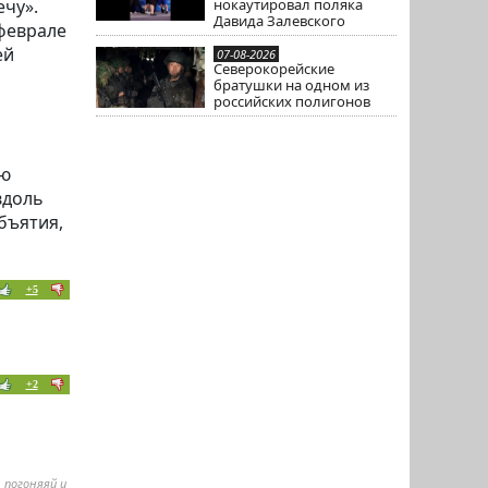
нокаутировал поляка
ечу».
Давида Залевского
феврале
ей
07-08-2026
Северокорейские
братушки на одном из
российских полигонов
ую
вдоль
бъятия,
+5
+2
 погоняяй и