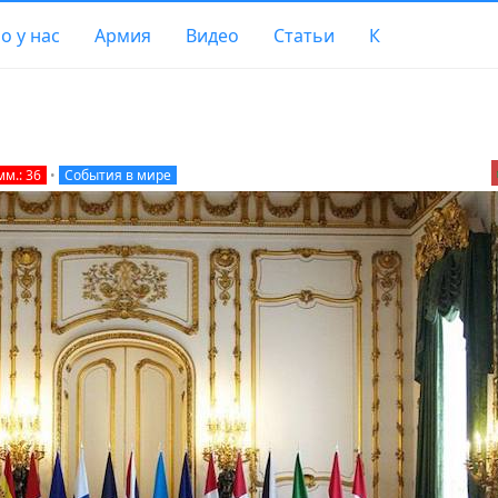
о у нас
Армия
Видео
Статьи
К
мм.: 36
•
События в мире