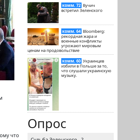
комм. 72
Вучич
встретил Зеленского
комм. 64
Bloomberg:
рекордная жара и
военные конфликты
угрожают мировым
ценам на продовольствие
комм. 60
Украинцев
избили в Польше за то,
что слушали украинскую
музыку.
м
Опрос
тому что
Судьба Зеленского - ?