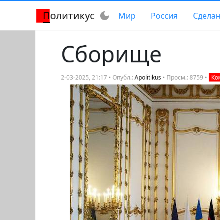
Политикус
dark_mode
Мир
Россия
Сделан
Сборище
2-03-2025, 21:17 • Опубл.:
Apolitikus
• Просм.: 8759 •
Ко