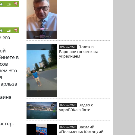
+4
+4
 его
Поляк в
08-08-2026
кой
Варшаве гоняется за
украинцем
инете в
асов
ием Это
я
Чарльза
раина
Видео с
07-08-2026
укроБЭКа в Ялте
астер-
Василий
07-08-2026
«Пельмень» Камоцкий