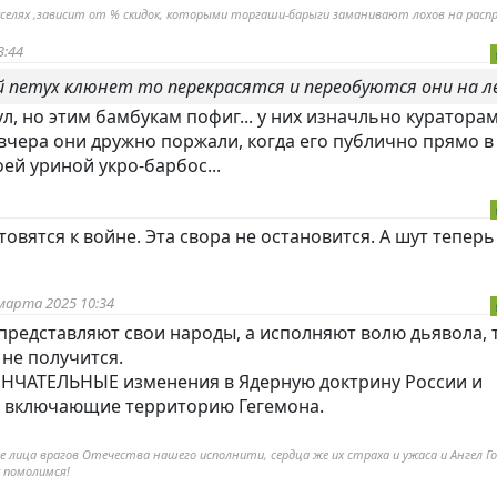
икселях ,зависит от % скидок, которыми торгаши-барыги заманивают лохов на распр
3:44
 петух клюнет то перекрасятся и переобуются они на л
л, но этим бамбукам пофиг... у них изначльно куратора
авчера они дружно поржали, когда его публично прямо 
ей уриной укро-барбос...
овятся к войне. Эта свора не остановится. А шут теперь
марта 2025 10:34
представляют свои народы, а исполняют волю дьявола, 
 не получится.
НЧАТЕЛЬНЫЕ изменения в Ядерную доктрину России и
, включающие территорию Гегемона.
 лица врагов Отечества нашего исполнити, сердца же их страха и ужаса и Ангел Го
у помолимся!