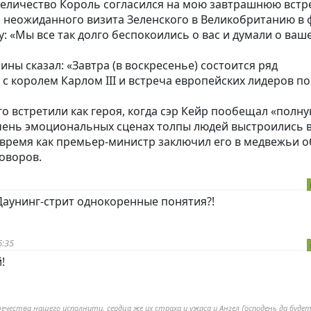
о Величество Король согласился на мою завтрашнюю встр
я неожиданного визита Зеленского в Великобританию в 
му: «Мы все так долго беспокоились о вас и думали о ваш
ны сказал: «Завтра (в воскресенье) состоится ряд
 с королем Карлом III и встреча европейских лидеров по
го встретили как героя, когда сэр Кейр пообещал «полн
чень эмоциональных сценах толпы людей выстроились 
о время как премьер-министр заключил его в медвежьи о
говоров.
Даунинг-стрит однокоренные понятия?!
6:35
!
ечества нашего исполнити, сердца же их страха и ужаса и Ангел Господень да будет