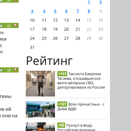
1
2
3
4
5
6
7
8
9
10
11
12
13
14
15
16
+5
17
18
19
20
21
22
23
н-
24
25
26
27
28
29
30
ики
с
31
ют
Рейтинг
+4
+141
Таксиста Бахрома
Тагаева, отказавшегося
везти ветерана СВО,
депортировали из России
стемы
+101
Всех причастных - с
ие ей
Днём ВДВ!
я они на
+95
Рухнул в воду.
Российские военные