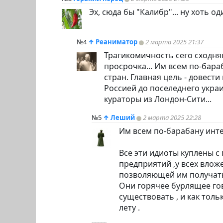
Эх, сюда бы "Калибр"... ну хоть оди
№4
↑
Реаниматор
2 марта 2025 21:37
Трагикомичность сего сходняка
просрочка... Им всем по-бар
стран. Главная цель - довест
Россией до поселеднего украи
кураторы из Лондон-Сити...
№5
↑
Леший
2 марта 2025 22:28
Им всем по-барабану инт
Все эти идиоты куплены с
предприятий ,у всех влож
позволяющей им получать
Они горячее бурлящее го
существовать , и как тол
лету .
----------