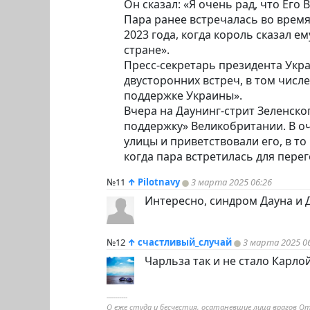
Он сказал: «Я очень рад, что Ег
Пара ранее встречалась во врем
2023 года, когда король сказал е
стране».
Пресс-секретарь президента Украи
двусторонних встреч, в том числе
поддержке Украины».
Вчера на Даунинг-стрит Зеленско
поддержку» Великобритании. В о
улицы и приветствовали его, в т
когда пара встретилась для пере
№11
↑
Pilotnavy
3 марта 2025 06:26
Интересно, синдром Дауна и 
№12
↑
счастливый_случай
3 марта 2025 0
Чарльза так и не стало Карлой
----------
О еже студа и бесчестия, осатаневшие лица врагов От