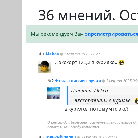
36 мнений. Ос
Мы рекомендуем Вам
зарегистрироватьс
№1
Alekca
2 марта 2025 21:23
.. экскортницы в курилке..
№2
↑
счастливый_случай
3 марта 2025 06:
Цитата: Alekca
..
экс
кортницы в курилке..
в курилке, потому что экс?
----------
О еже студа и бесчестия, осатаневшие лица врагов От
поражаяй их, Господу помолимся!
№3
Горький перец
2 марта 2025 21:23