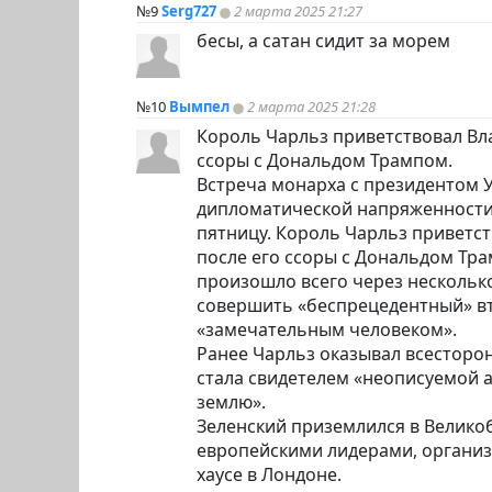
№9
Serg727
2 марта 2025 21:27
бесы, а сатан сидит за морем
№10
Вымпел
2 марта 2025 21:28
Король Чарльз приветствовал Вла
ссоры с Дональдом Трампом.
Встреча монарха с президентом 
дипломатической напряженности
пятницу. Король Чарльз приветст
после его ссоры с Дональдом Тр
произошло всего через несколько
совершить «беспрецедентный» вт
«замечательным человеком».
Ранее Чарльз оказывал всесторо
стала свидетелем «неописуемой 
землю».
Зеленский приземлился в Велико
европейскими лидерами, органи
хаусе в Лондоне.