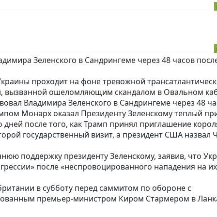
димира Зеленского в Сандрингеме через 48 часов после
Украины проходит на фоне тревожной трансатлантичес
, вызванной ошеломляющим скандалом в Овальном каб
вовал Владимира Зеленского в Сандрингеме через 48 ч
ампом Монарх оказал Президенту Зеленскому теплый пр
 дней после того, как Трамп принял приглашение корол
орой государственный визит, а президент США назвал 
ннюю поддержку президенту Зеленскому, заявив, что Ук
агрессии» после «неспровоцированного нападения на их
британии в субботу перед саммитом по обороне с
зованным премьер-министром Киром Стармером в Ланк