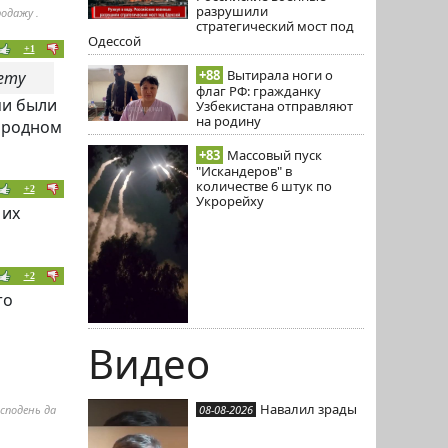
разрушили
одажу .
стратегический мост под
Одессой
+1
+88
Вытирала ноги о
ету
флаг РФ: гражданку
ми были
Узбекистана отправляют
на родину
в родном
+83
Массовый пуск
"Искандеров" в
количестве 6 штук по
+2
Укрорейху
 их
+2
то
Видео
Навалил зрады
08-08-2026
сподень да