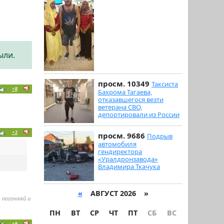
ыли.
просм. 10349
Таксиста
+8
Бахрома Тагаева,
отказавшегося везти
ветерана СВО,
депортировали из России
+2
просм. 9686
Подрыв
автомобиля
гендиректора
«Уралдронзавода»
Владимира Ткачука
«
АВГУСТ 2026 »
 погоняяй и
ПН
ВТ
СР
ЧТ
ПТ
СБ
ВС
+8