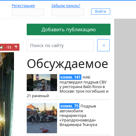
Регистрация
Забыли пароль?
Добавить публикацию
→
-51
Обсуждаемое
комм. 141
НАК
подтвердил подрыв СВУ
у ресторана Balzi Rossi в
Москве: трое погибших и
21 раненый
комм. 75
Подрыв
автомобиля
гендиректора
«Уралдронзавода»
Владимира Ткачука