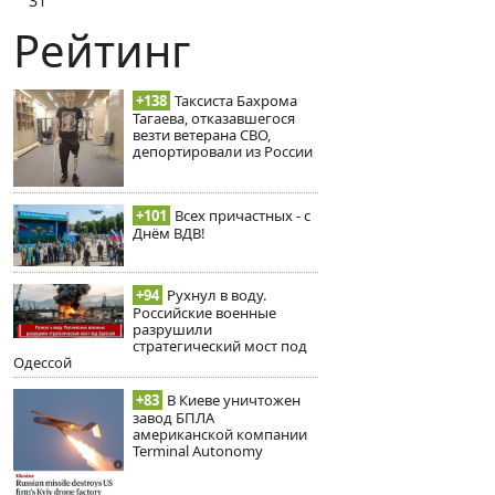
31
Рейтинг
+138
Таксиста Бахрома
Тагаева, отказавшегося
везти ветерана СВО,
депортировали из России
+101
Всех причастных - с
Днём ВДВ!
+94
Рухнул в воду.
Российские военные
разрушили
стратегический мост под
Одессой
+83
В Киеве уничтожен
завод БПЛА
американской компании
Terminal Autonomy