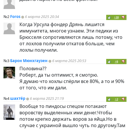
№2
Foros
6 марта 2025 20:34
+10
Когда Урсула фондер Дрянь лишится
иммунитета, многое узнаем. Эти педики из
Брюсселя сопротивляются лишь потому, что
от лохлов получили откатов больше, чем
лохлы получили.
№3
Барон Мюнхгаузен
6 марта 2025 20:53
+6
Половина??
Роберт, да ты оптимист, я смотрю.
Я думаю что хохлы спёрли все 80%, а то и 90%
от того, что им дали.
№4
шахтёр
6 марта 2025 21:19
+2
Вообще то
пиндoc
ы спецом потакают
воровству выделенных ими денег.Чтобы
потом крепко держать воров за яйца.Но в
случае с украиной вышло чуть по другому.Там