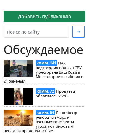
Добавить публикацию
→
Обсуждаемое
комм. 141
НАК
подтвердил подрыв СВУ
у ресторана Balzi Rossi в
Москве: трое погибших и
21 раненый
комм. 72
Продавец
обратилась к WB
комм. 64
Bloomberg:
рекордная жара и
военные конфликты
угрожают мировым
ценам на продовольствие