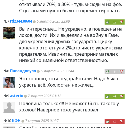
откатывали 70%, а 30% - тудым-сюдым на фсё.
С цыганами нужно было экскрементировать.
№7
rd234438604
6 марта 2025 22:09
+2
Вы интересные... Не украдено, а повешены на
лохов, долги. Их и выделяли на войну в Газе,
для укрепления других государств. Цирку
конечно отстегнули 2%,это чисто украинским
предателям. Извините...предприниматели с
низкой социальной ответственностью.
№8
Папандопуло
6 марта 2025 22:44
0
Это хорошо, хотя недоработали. Надо было
украсть всё. Хохлостан не жилец.
№9
asterix
7 марта 2025 01:12
+1
Половина только?!!! Не может быть такого у
хохлов! Наверное тоже участвовал
№10
КФН
7 марта 2025 01:37
-1