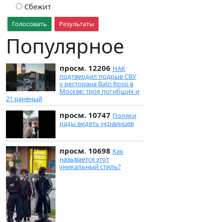
Сбежит
Голосовать
Результаты
Популярное
просм. 12206
НАК
подтвердил подрыв СВУ
у ресторана Balzi Rossi в
Москве: трое погибших и
21 раненый
просм. 10747
Поляки
рады видеть украинцев
просм. 10698
Как
называется этот
уникальный стиль?