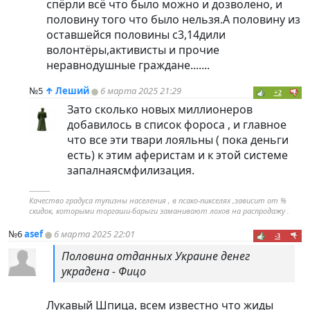
спёрли всё что было можно и дозволено, и
половину того что было нельзя.А половину из
оставшейся половины с3,14дили
волонтёры,активисты и прочие
неравнодушные граждане.......
№5
↑
Леший
6 марта 2025 21:29
+2
Зато сколько новых миллионеров
добавилось в список фороса , и главное
что все эти твари лояльны ( пока деньги
есть) к этим аферистам и к этой системе
запалнаясмфилизация.
----------
Качество градуса тупизны населения , в псако-пикселях ,зависит от %
скидок, которыми торгаши-барыги заманивают лохов на распродажу .
№6
asef
6 марта 2025 22:01
-3
Половина отданных Украине денег
украдена - Фицо
Лукавый Шпица, всем известно что жиды