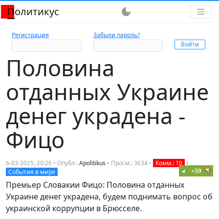
Политикус
dark_mode
Регистрация
Забыли пароль?
Половина
отданных Украине
денег украдена -
Фицо
6-03-2025, 20:26 • Опубл.:
Apolitikus
• Просм.: 3634 •
Комм.: 10
•
+59
События в мире
Премьер Словакии Фицо: Половина отданных
Украине денег украдена, будем поднимать вопрос об
украинской коррупции в Брюсселе.