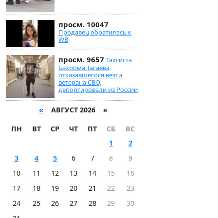
просм. 10047
Продавец обратилась к
WB
просм. 9657
Таксиста
Бахрома Тагаева,
отказавшегося везти
ветерана СВО,
депортировали из России
«
АВГУСТ 2026 »
ПН
ВТ
СР
ЧТ
ПТ
СБ
ВС
1
2
3
4
5
6
7
8
9
10
11
12
13
14
15
16
17
18
19
20
21
22
23
24
25
26
27
28
29
30