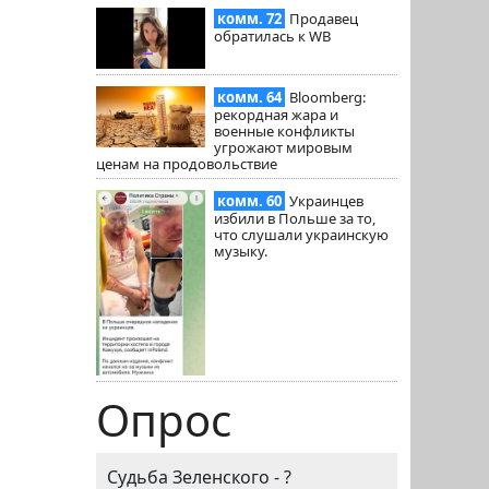
комм. 72
Продавец
обратилась к WB
комм. 64
Bloomberg:
рекордная жара и
военные конфликты
угрожают мировым
ценам на продовольствие
комм. 60
Украинцев
избили в Польше за то,
что слушали украинскую
музыку.
Опрос
Судьба Зеленского - ?