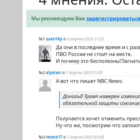
Мы рекомендуем Вам
зарегистрироватьс
№1
шахтёр
6 марта 2025 21:22
Да они в последнее время и с ра
ПВО России не стоит на месте.
И почему это бесполезны?Загнат
№2
alystan
7 марта 2025 01:00
А вот что пишет NBC News:
Дональд Трамп намерен измени
обязательной защиты союзников
Получается хочет отменить пресл
Ну что же, посмотрим что запоют
№3
vesna17
7 марта 2025 03:28