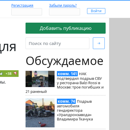
Регистрация
Забыли пароль?
Добавить публикацию
для
→
Обсуждаемое
комм. 141
НАК
+38
подтвердил подрыв СВУ
ны.
у ресторана Balzi Rossi в
Москве: трое погибших и
21 раненый
комм. 74
Подрыв
автомобиля
гендиректора
«Уралдронзавода»
Владимира Ткачука