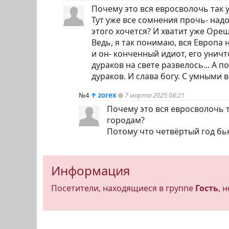
Почему это вся евросволочь так 
Тут уже все сомнения прочь- надо
этого хочется? И хватит уже Оре
Ведь, я так понимаю, вся Европа 
и он- конченный идиот, его унич
дураков на свете развелось... А 
дураков. И слава богу. С умными 
№4
↑
zorex
7 марта 2025 08:21
Почему это вся евросволочь 
городам?
Потому что четвёртый год бь
Информация
Посетители, находящиеся в группе
Гость
, 