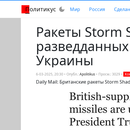
Политикус
dark_mode
Мир
Россия
Сделан
Ракеты Storm 
разведданных
Украины
6-03-2025, 20:30 • Опубл.:
Apolitikus
• Просм.: 3029 •
Ком
Daily Mail: Британские ракеты Storm Sh