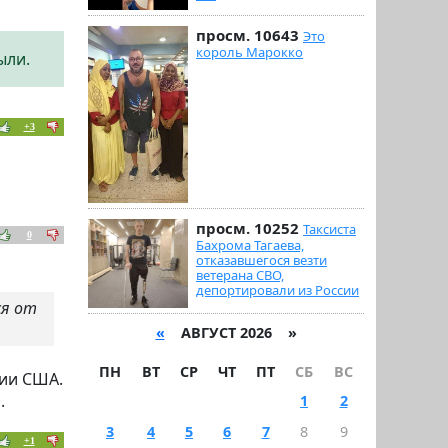
просм. 10643
Это
король Марокко
ыли.
+3
просм. 10252
Таксиста
0
Бахрома Тагаева,
отказавшегося везти
ветерана СВО,
депортировали из России
ся от
«
АВГУСТ 2026 »
ПН
ВТ
СР
ЧТ
ПТ
СБ
ВС
нии США.
.
1
2
3
4
5
6
7
8
9
+1