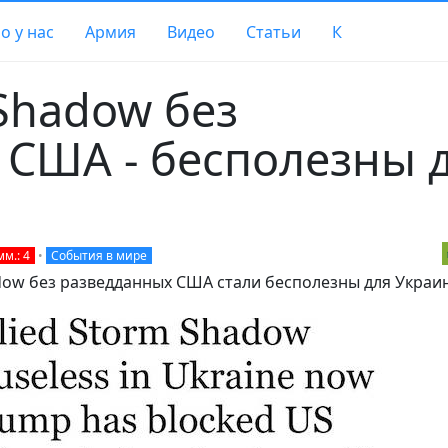
о у нас
Армия
Видео
Статьи
К
Shadow без
 США - бесполезны 
м.: 4
•
События в мире
adow без разведданных США стали бесполезны для Украи