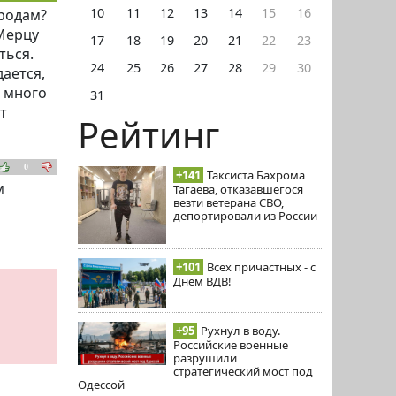
10
11
12
13
14
15
16
ородам?
 Мерцу
17
18
19
20
21
22
23
ться.
24
25
26
27
28
29
30
дается,
м много
31
т
Рейтинг
0
+141
Таксиста Бахрома
м
Тагаева, отказавшегося
везти ветерана СВО,
депортировали из России
+101
Всех причастных - с
Днём ВДВ!
+95
Рухнул в воду.
Российские военные
разрушили
стратегический мост под
Одессой