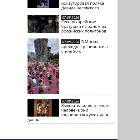
нокаутировал поляка
Давида Залевского
07-08-2026
Северокорейские
братушки на одном из
российских полигонов
В Москве
07-08-2026
проходят тренировки в
стиле 80-х
07-08-2026
Вмешательство в геном
человека они
планировали уже очень
давно