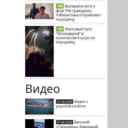
+88
Вытирала ноги о
флаг РФ: гражданку
Узбекистана отправляют
на родину
+83
Массовый пуск
"Искандеров" в
количестве 6 штук по
Укрорейху
Видео
Видео с
07-08-2026
укроБЭКа в Ялте
Василий
07-08-2026
«Пельмень» Камоцкий