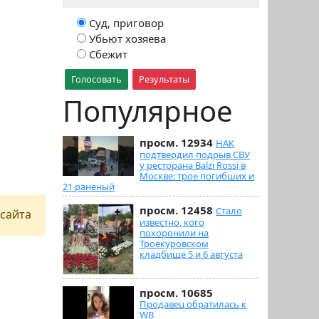
Суд, приговор
Убьют хозяева
Сбежит
Голосовать
Результаты
Популярное
просм. 12934
НАК
подтвердил подрыв СВУ
у ресторана Balzi Rossi в
Москве: трое погибших и
21 раненый
просм. 12458
Стало
сайта
известно, кого
похоронили на
Троекуровском
кладбище 5 и 6 августа
просм. 10685
Продавец обратилась к
WB