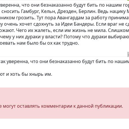
уверенна, что они безнаказанно будут бить по нашим г
 сносить Гамбург, Кельн, Дрезден, Берлин. Ведь нацику
шником грозить. Тут пора Авангардам за работу принима
ну очень хочет сдохнуть за Идеи Бандеры. Если враг не с
тожают. Чего их жалеть, если им жизнь не мила. Слишко
почему у них дураки у власти? Потому что дураки выбираю
воевать нам было бы ох как трудно.
так уверенна, что они безнаказанно будут бить по наши
ют и хоть бы хнырь им.
не могут оставлять комментарии к данной публикации.