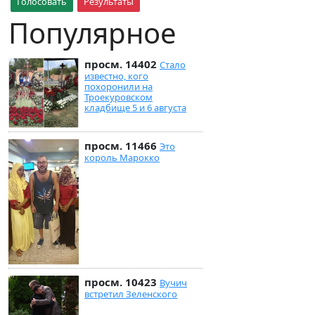
Голосовать
Результаты
Популярное
просм. 14402
Стало
известно, кого
похоронили на
Троекуровском
кладбище 5 и 6 августа
просм. 11466
Это
король Марокко
просм. 10423
Вучич
встретил Зеленского