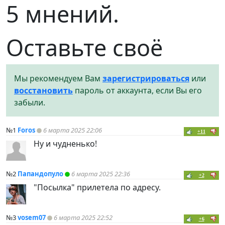
5 мнений.
Оставьте своё
Мы рекомендуем Вам
зарегистрироваться
или
восстановить
пароль от аккаунта, если Вы его
забыли.
№1
Foros
6 марта 2025 22:06
+11
Ну и чудненько!
№2
Папандопуло
6 марта 2025 22:36
+2
"Посылка" прилетела по адресу.
№3
vosem07
6 марта 2025 22:52
+6