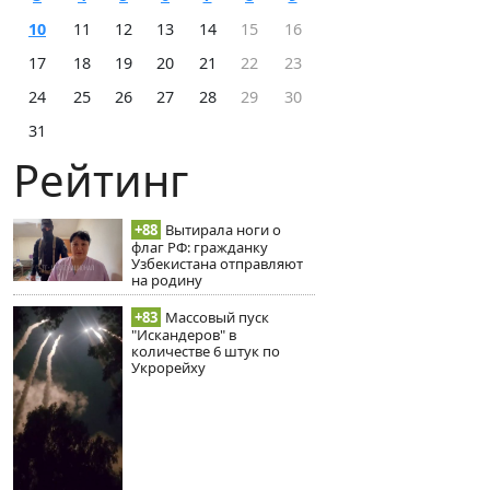
10
11
12
13
14
15
16
17
18
19
20
21
22
23
24
25
26
27
28
29
30
31
Рейтинг
+88
Вытирала ноги о
флаг РФ: гражданку
Узбекистана отправляют
на родину
+83
Массовый пуск
"Искандеров" в
количестве 6 штук по
Укрорейху