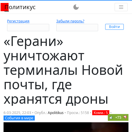
Политикус
dark_mode
Регистрация
Забыли пароль?
«Герани»
уничтожают
терминалы Новой
почты, где
хранятся дроны
6-03-2025, 22:03 • Опубл.:
Apolitikus
• Просм.: 5158 •
Комм.: 5
•
+75
События в мире