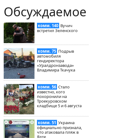
Обсуждаемое
комм. 140
Вучич
встретил Зеленского
комм. 75
Подрыв
автомобиля
гендиректора
«Уралдронзавода»
Владимира Ткачука
комм. 56
Стало
известно, кого
похоронили на
Троекуровском
кладбище 5 и 6 августа
комм. 51
Украина
официально признала,
что атаковала пляж в
Ялте