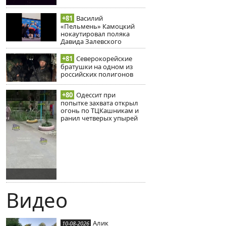
+81
Василий
«Пельмень» Камоцкий
нокаутировал поляка
Давида Залевского
+81
Северокорейские
братушки на одном из
российских полигонов
+80
Одессит при
попытке захвата открыл
огонь по ТЦКашникам и
ранил четверых упырей
Видео
Алик
10-08-2026