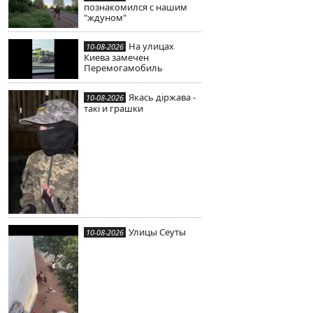
познакомился с нашим
"ждуном"
На улицах
10-08-2026
Киева замечен
Перемогамобиль
Якась дiржава -
10-08-2026
такi и грашки
Улицы Сеуты
10-08-2026