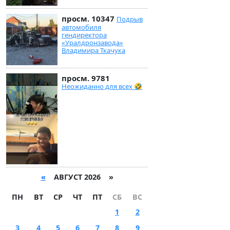
просм. 10347
Подрыв
автомобиля
гендиректора
«Уралдронзавода»
Владимира Ткачука
просм. 9781
Неожиданно для всех 🤣
«
АВГУСТ 2026 »
ПН
ВТ
СР
ЧТ
ПТ
СБ
ВС
1
2
3
4
5
6
7
8
9