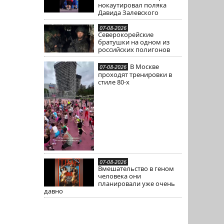
нокаутировал поляка
Давида Залевского
07-08-2026
Северокорейские
братушки на одном из
российских полигонов
В Москве
07-08-2026
проходят тренировки в
стиле 80-х
07-08-2026
Вмешательство в геном
человека они
планировали уже очень
давно