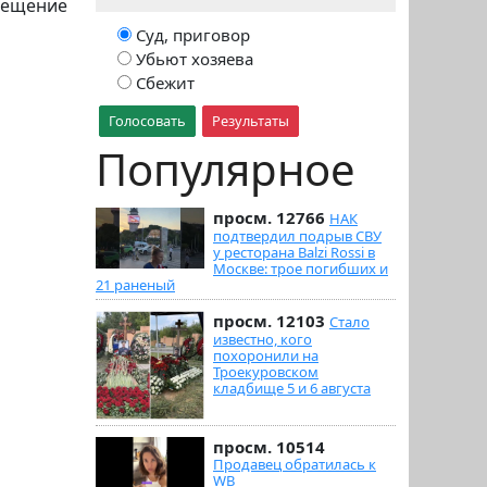
мещение
Суд, приговор
Убьют хозяева
Сбежит
Голосовать
Результаты
Популярное
просм. 12766
НАК
подтвердил подрыв СВУ
у ресторана Balzi Rossi в
Москве: трое погибших и
21 раненый
просм. 12103
Стало
известно, кого
похоронили на
Троекуровском
кладбище 5 и 6 августа
просм. 10514
Продавец обратилась к
WB