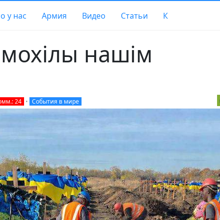
о у нас
Армия
Видео
Статьи
К
 мохiлы нашiм
омм.: 24
•
События в мире