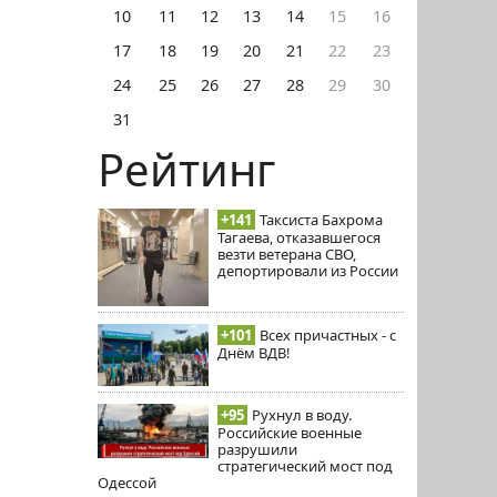
10
11
12
13
14
15
16
17
18
19
20
21
22
23
24
25
26
27
28
29
30
31
Рейтинг
+141
Таксиста Бахрома
Тагаева, отказавшегося
везти ветерана СВО,
депортировали из России
+101
Всех причастных - с
Днём ВДВ!
+95
Рухнул в воду.
Российские военные
разрушили
стратегический мост под
Одессой