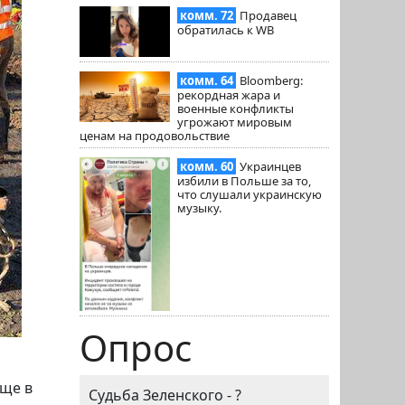
комм. 72
Продавец
обратилась к WB
комм. 64
Bloomberg:
рекордная жара и
военные конфликты
угрожают мировым
ценам на продовольствие
комм. 60
Украинцев
избили в Польше за то,
что слушали украинскую
музыку.
Опрос
ище в
Судьба Зеленского - ?