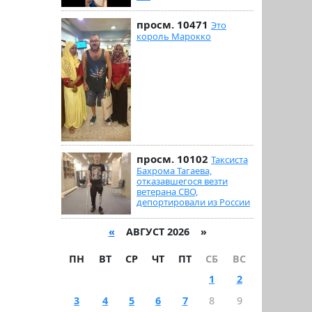
просм. 10471
Это
король Марокко
просм. 10102
Таксиста
Бахрома Тагаева,
отказавшегося везти
ветерана СВО,
депортировали из России
«
АВГУСТ 2026 »
ПН
ВТ
СР
ЧТ
ПТ
СБ
ВС
1
2
3
4
5
6
7
8
9