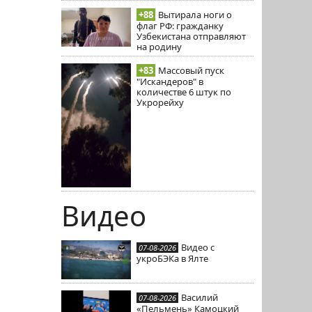
+88
Вытирала ноги о
флаг РФ: гражданку
Узбекистана отправляют
на родину
+83
Массовый пуск
"Искандеров" в
количестве 6 штук по
Укрорейху
Видео
Видео с
07-08-2026
укроБЭКа в Ялте
Василий
07-08-2026
«Пельмень» Камоцкий