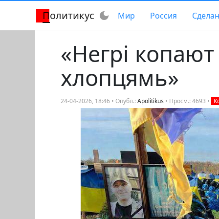
Политикус
dark_mode
Мир
Россия
Сделан
«Негрi копают
хлопцямь»
24-04-2026, 18:46 • Опубл.:
Apolitikus
• Просм.: 4693 •
К