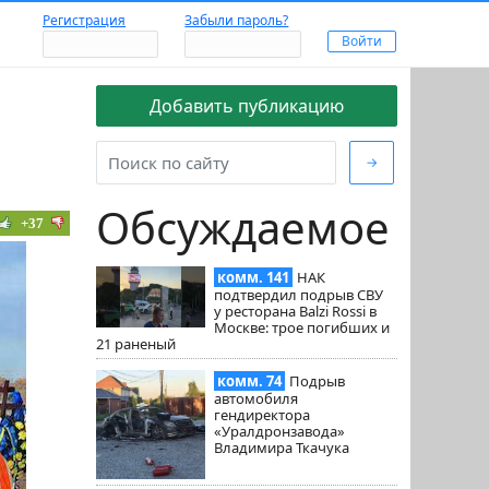
Регистрация
Забыли пароль?
Добавить публикацию
→
Обсуждаемое
+37
комм. 141
НАК
подтвердил подрыв СВУ
у ресторана Balzi Rossi в
Москве: трое погибших и
21 раненый
комм. 74
Подрыв
автомобиля
гендиректора
«Уралдронзавода»
Владимира Ткачука