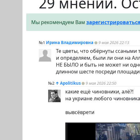
29 мнений. Ос
Мы рекомендуем Вам
зарегистрироватьс
№1
Ирина Владимировна
9 мая 2026 22:13
Те цветы, что обёрнуты ссаными 
и определяем, были ли они на Ал
НЕ БЫЛО и быть не может ни одно
длинном шесте посреди площади
№2
↑
Apolitikus
9 мая 2026 22:50
какие ещё чиновники, алё?!
на укриане любого чиновника 
вывсёврети