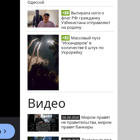
Одессой
+88
Вытирала ноги о
флаг РФ: гражданку
Узбекистана отправляют
на родину
+83
Массовый пуск
"Искандеров" в
количестве 6 штук по
Укрорейху
Видео
Миром правят
06-08-2026
не правительства, миром
правят банкиры
Достали из-под
06-08-2026