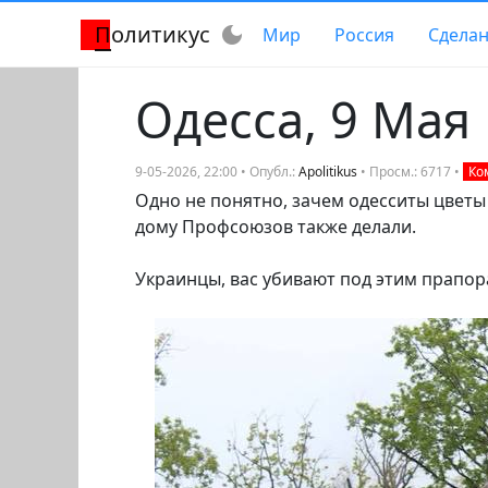
Политикус
dark_mode
Мир
Россия
Сделан
Одесса, 9 Мая
9-05-2026, 22:00 • Опубл.:
Apolitikus
• Просм.: 6717 •
Ко
Одно не понятно, зачем одесситы цветы
дому Профсоюзов также делали.
Украинцы, вас убивают под этим прапора