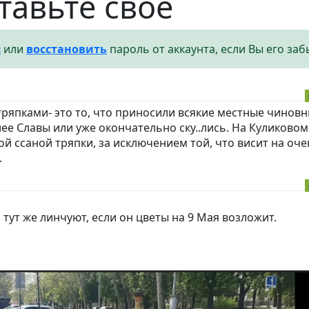
тавьте своё
я
или
восстановить
пароль от аккаунта, если Вы его заб
тряпками- это то, что приносили всякие местные чиновни
лее Славы или уже окончательно ску..лись. На Куликовом
й ссаной тряпки, за исключением той, что висит на оче
.
тут же линчуют, если он цветы на 9 Мая возложит.