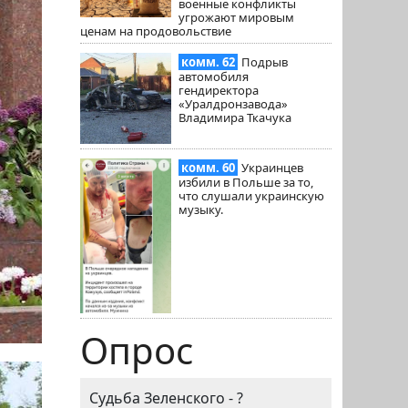
военные конфликты
угрожают мировым
ценам на продовольствие
комм. 62
Подрыв
автомобиля
гендиректора
«Уралдронзавода»
Владимира Ткачука
комм. 60
Украинцев
избили в Польше за то,
что слушали украинскую
музыку.
Опрос
Судьба Зеленского - ?