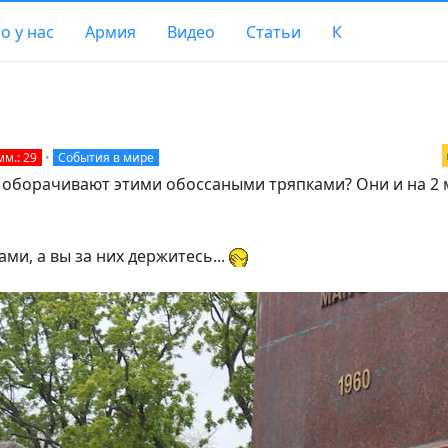
о у нас
Армия
Видео
Статьи
К
мм.: 29
•
События в мире
 оборачивают этими обоссаными тряпками? Они и на 2 
ми, а вы за них держитесь...