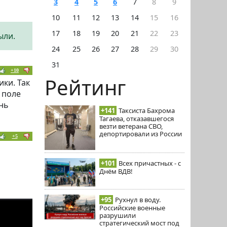
3
4
5
6
7
8
9
10
11
12
13
14
15
16
17
18
19
20
21
22
23
ыли.
24
25
26
27
28
29
30
31
+10
Рейтинг
ки. Так
 поле
нь
+141
Таксиста Бахрома
Тагаева, отказавшегося
везти ветерана СВО,
депортировали из России
+5
+101
Всех причастных - с
Днём ВДВ!
+95
Рухнул в воду.
Российские военные
разрушили
стратегический мост под