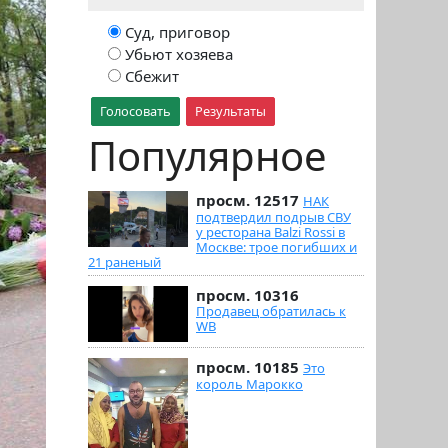
Суд, приговор
Убьют хозяева
Сбежит
Голосовать
Результаты
Популярное
просм. 12517
НАК
подтвердил подрыв СВУ
у ресторана Balzi Rossi в
Москве: трое погибших и
21 раненый
просм. 10316
Продавец обратилась к
WB
просм. 10185
Это
король Марокко