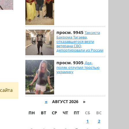
просм. 9945
Таксиста
Бахрома Тагаева,
отказавшегося везти
ветерана СВО,
депортировали из России
просм. 9305
Дед-
поляк отлупил тростью
украинку
сайта
«
АВГУСТ 2026 »
ПН
ВТ
СР
ЧТ
ПТ
СБ
ВС
1
2