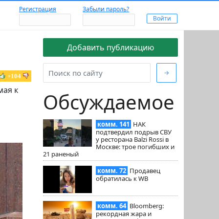
Регистрация
Забыли пароль?
Добавить публикацию
→
+104
мая к
Обсуждаемое
комм. 141
НАК
подтвердил подрыв СВУ
у ресторана Balzi Rossi в
Москве: трое погибших и
21 раненый
комм. 72
Продавец
обратилась к WB
комм. 64
Bloomberg:
рекордная жара и