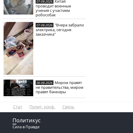
Китай
07-08-2026
проводит военные
учения с участием
робособак
"Вчера забрали
07-08-2026
электрика, сегодня
заказчика"
Миром правят
06-08-2026
не правительства, миром
правят банкиры
Стат
Полит. конф.
Связь
Политикус
Сила в Правде