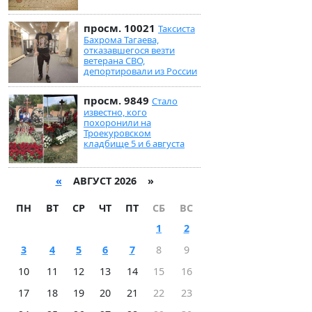
просм. 10021
Таксиста
Бахрома Тагаева,
отказавшегося везти
ветерана СВО,
депортировали из России
просм. 9849
Стало
известно, кого
похоронили на
Троекуровском
кладбище 5 и 6 августа
«
АВГУСТ 2026 »
ПН
ВТ
СР
ЧТ
ПТ
СБ
ВС
1
2
3
4
5
6
7
8
9
10
11
12
13
14
15
16
17
18
19
20
21
22
23