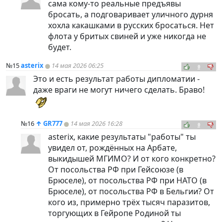
сама кому-то реальные предъявы
бросать, а подговаривает уличного дурня
хохла какашками в русских бросаться. Нет
флота у бритых свиней и уже никогда не
будет.
№15
asterix
14 мая 2026 06:25
0
Это и есть результат работы дипломатии -
даже враги не могут ничего сделать. Браво!
№16
↑
GR777
14 мая 2026 16:28
0
asterix, какие результаты "работы" ты
увидел от, рождённых на Арбате,
выкидышей МГИМО? И от кого конкретно?
От посольства РФ при Гейсоюзе (в
Брюселе), от посольства РФ при НАТО (в
Брюселе), от посольства РФ в Бельгии? От
кого из, примерно трёх тысяч паразитов,
торгующих в Гейропе Родиной ты