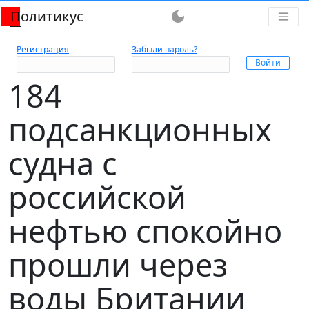
Политикус
dark_mode
Регистрация
Забыли пароль?
184
подсанкционных
судна с
российской
нефтью спокойно
прошли через
воды Британии