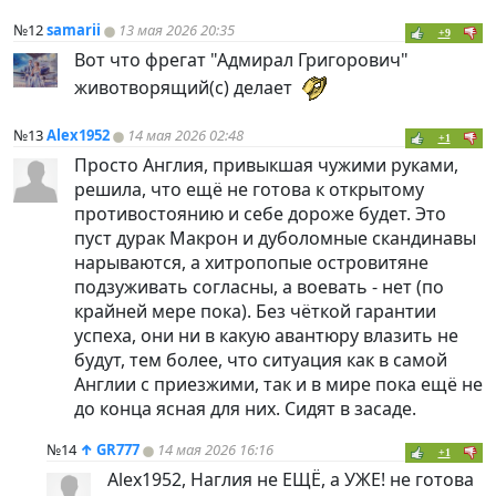
№12
samarii
13 мая 2026 20:35
+9
Вот что фрегат "Адмирал Григорович"
животворящий(с) делает
№13
Alex1952
14 мая 2026 02:48
+1
Просто Англия, привыкшая чужими руками,
решила, что ещё не готова к открытому
противостоянию и себе дороже будет. Это
пуст дурак Макрон и дуболомные скандинавы
нарываются, а хитропопые островитяне
подзуживать согласны, а воевать - нет (по
крайней мере пока). Без чёткой гарантии
успеха, они ни в какую авантюру влазить не
будут, тем более, что ситуация как в самой
Англии с приезжими, так и в мире пока ещё не
до конца ясная для них. Сидят в засаде.
№14
↑
GR777
14 мая 2026 16:16
+1
Alex1952, Наглия не ЕЩЁ, а УЖЕ! не готова