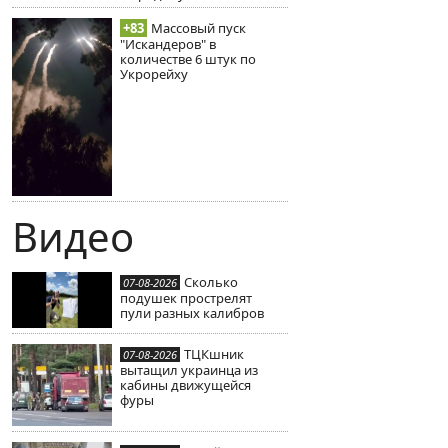
+83
Массовый пуск
"Искандеров" в
количестве 6 штук по
Укрорейху
Видео
Сколько
07-08-2026
подушек прострелят
пули разных калибров
ТЦКшник
07-08-2026
вытащил украинца из
кабины движущейся
фуры