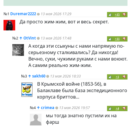
№1
Duremar2222
13 мая 2026 17:29
+15
Да просто жим-жим, вот и весь секрет.
№2
↑
OtVint
13 мая 2026 17:48
+11
А когда эти ссыкуны с нами напрямую по-
серьезному сталкивались? Да никогда!
Вечно, суки, чужими руками с нами воюют.
А самим реально жим-жим.
№3
↑
sakh60
13 мая 2026 18:33
+1
В Крымской войне (1853-56), в
Балаклаве была база экспедиционного
корпуса бриттов...
№4
↑
crimea
13 мая 2026 19:57
+4
мы тогда знатно пустили их на
фарш