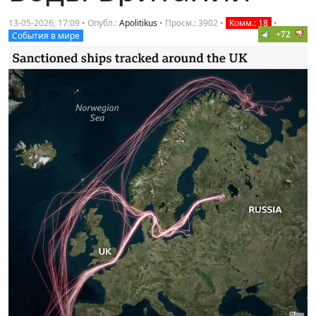
13-05-2026, 17:09 • Опубл.:
Apolitikus
• Просм.: 3902 •
Комм.: 18
•
+72
События в мире