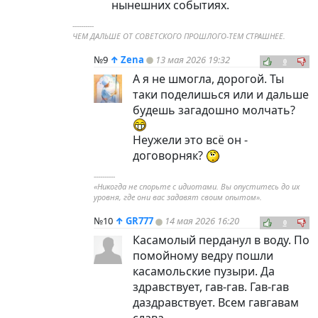
нынешних событиях.
----------
ЧЕМ ДАЛЬШЕ ОТ СОВЕТСКОГО ПРОШЛОГО-ТЕМ СТРАШНЕЕ.
№9
↑
Zena
13 мая 2026 19:32
0
А я не шмогла, дорогой. Ты
таки поделишься или и дальше
будешь загадошно молчать?
Неужели это всё он -
договорняк?
----------
«Никогда не спорьте с идиотами. Вы опуститесь до их
уровня, где они вас задавят своим опытом».
№10
↑
GR777
14 мая 2026 16:20
0
Касамолый перданул в воду. По
помойному ведру пошли
касамольские пузыри. Да
здравствует, гав-гав. Гав-гав
даздравствует. Всем гавгавам