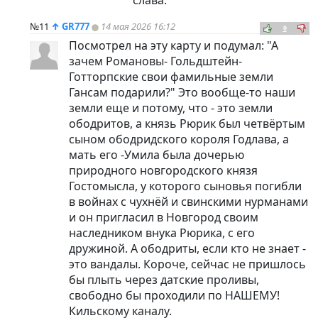
слава.
№11
↑
GR777
14 мая 2026 16:12
0
Посмотрел на эту карту и подумал: "А
зачем Романовы- Гольдштейн-
Готторпские свои фамильные земли
Гансам подарили?" Это вообще-то наши
земли еще и потому, что - это земли
ободритов, а князь Рюрик был четвёртым
сыном ободридского короля Годлава, а
мать его -Умила была дочерью
природного новгородского князя
Гостомысла, у которого сыновья погибли
в войнах с чухнёй и свинскими нурманами
и он пригласил в Новгород своим
наследником внука Рюрика, с его
дружиной. А ободриты, если кто не знает -
это вандалы. Короче, сейчас не пришлось
бы плыть через датские проливы,
свободно бы проходили по НАШЕМУ!
Кильскому каналу.