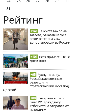
24
25
26
27
28
29
30
31
Рейтинг
+141
Таксиста Бахрома
Тагаева, отказавшегося
везти ветерана СВО,
депортировали из России
+101
Всех причастных - с
Днём ВДВ!
+95
Рухнул в воду.
Российские военные
разрушили
стратегический мост под
Одессой
+88
Вытирала ноги о
флаг РФ: гражданку
Узбекистана отправляют
на родину