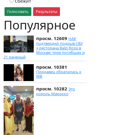
Сбежит
Голосовать
Результаты
Популярное
просм. 12609
НАК
подтвердил подрыв СВУ
у ресторана Balzi Rossi в
Москве: трое погибших и
21 раненый
просм. 10381
Продавец обратилась к
WB
просм. 10282
Это
король Марокко