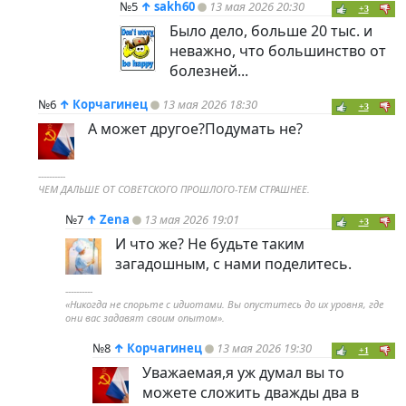
№5
↑
sakh60
13 мая 2026 20:30
+3
Было дело, больше 20 тыс. и
неважно, что большинство от
болезней...
№6
↑
Корчагинец
13 мая 2026 18:30
+3
А может другое?Подумать не?
----------
ЧЕМ ДАЛЬШЕ ОТ СОВЕТСКОГО ПРОШЛОГО-ТЕМ СТРАШНЕЕ.
№7
↑
Zena
13 мая 2026 19:01
+3
И что же? Не будьте таким
загадошным, с нами поделитесь.
----------
«Никогда не спорьте с идиотами. Вы опуститесь до их уровня, где
они вас задавят своим опытом».
№8
↑
Корчагинец
13 мая 2026 19:30
+1
Уважаемая,я уж думал вы то
можете сложить дважды два в