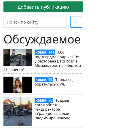
Добавить публикацию
→
Обсуждаемое
комм. 141
НАК
подтвердил подрыв СВУ
у ресторана Balzi Rossi в
Москве: трое погибших и
21 раненый
комм. 72
Продавец
обратилась к WB
комм. 70
Подрыв
автомобиля
гендиректора
«Уралдронзавода»
Владимира Ткачука