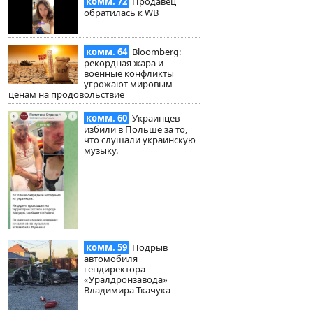
комм. 72
Продавец
обратилась к WB
комм. 64
Bloomberg:
рекордная жара и
военные конфликты
угрожают мировым
ценам на продовольствие
комм. 60
Украинцев
избили в Польше за то,
что слушали украинскую
музыку.
комм. 59
Подрыв
автомобиля
гендиректора
«Уралдронзавода»
Владимира Ткачука