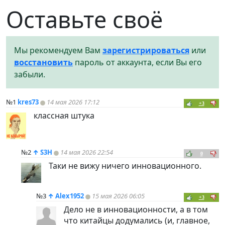
Оставьте своё
Мы рекомендуем Вам
зарегистрироваться
или
восстановить
пароль от аккаунта, если Вы его
забыли.
№1
kres73
14 мая 2026 17:12
+3
классная штука
№2
↑
S3H
14 мая 2026 22:54
0
Таки не вижу ничего инновационного.
№3
↑
Alex1952
15 мая 2026 06:05
+3
Дело не в инновационности, а в том
что китайцы додумались (и, главное,