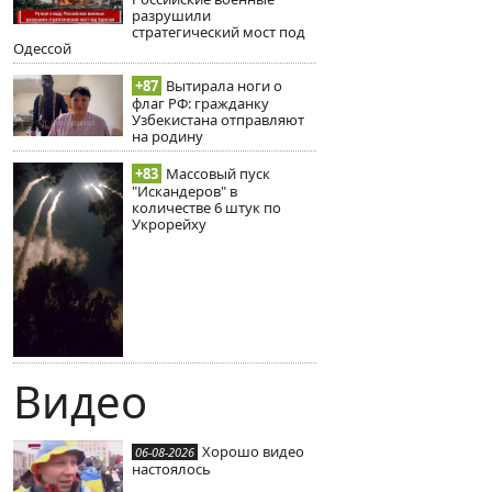
разрушили
стратегический мост под
Одессой
+87
Вытирала ноги о
флаг РФ: гражданку
Узбекистана отправляют
на родину
+83
Массовый пуск
"Искандеров" в
количестве 6 штук по
Укрорейху
Видео
Хорошо видео
06-08-2026
настоялось