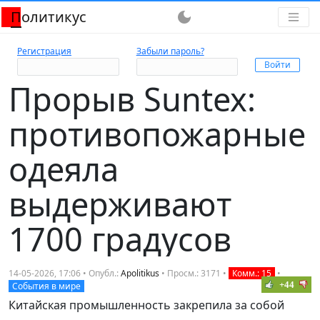
Политикус
dark_mode
Регистрация
Забыли пароль?
Прорыв Suntex:
противопожарные
одеяла
выдерживают
1700 градусов
14-05-2026, 17:06 • Опубл.:
Apolitikus
• Просм.: 3171 •
Комм.: 15
•
+44
События в мире
Китайская промышленность закрепила за собой