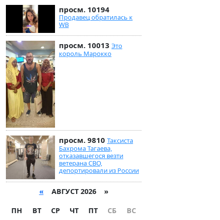
просм. 10194
Продавец обратилась к
WB
просм. 10013
Это
король Марокко
просм. 9810
Таксиста
Бахрома Тагаева,
отказавшегося везти
ветерана СВО,
депортировали из России
«
АВГУСТ 2026 »
ПН
ВТ
СР
ЧТ
ПТ
СБ
ВС