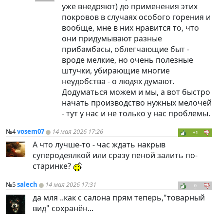
уже внедряют) до применения этих
покровов в случаях особого горения и
вообще, мне в них нравится то, что
они придумывают разные
прибамбасы, облегчающие быт -
вроде мелкие, но очень полезные
штучки, убирающие многие
неудобства - о людях думают.
Додуматься можем и мы, а вот быстро
начать производство нужных мелочей
- тут у нас и не только у нас проблемы.
№4
vosem07
14 мая 2026 17:26
+1
А что лучше-то - час ждать накрыв
суперодеялкой или сразу пеной залить по-
старинке?
№5
salech
14 мая 2026 17:31
0
да мля ..как с салона прям теперь,"товарный
вид" сохранён...