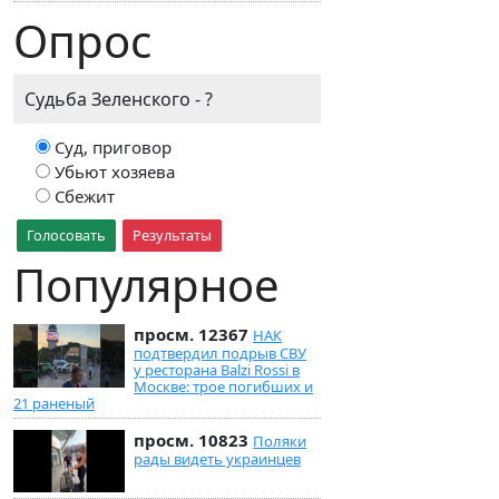
Опрос
Судьба Зеленского - ?
Суд, приговор
Убьют хозяева
Сбежит
Голосовать
Результаты
Популярное
просм. 12367
НАК
подтвердил подрыв СВУ
у ресторана Balzi Rossi в
Москве: трое погибших и
21 раненый
просм. 10823
Поляки
рады видеть украинцев