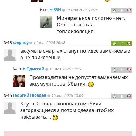
№12
↑
S3H
15 мая 2026 12:25
0
Минеральное полотно - нет.
Очень высокая
теплоизоляция.
№13
stepnoy
14 мая 2026 20:48
+1
аккумы в смартах станут по идее заменяемые
а не приклееные
№14
↑
Одиссей
15 мая 2026 11:15
0
Производители не допустят заменяемых
аккумуляторов. Убытки!
№15
Георгий Гвоздев
16 мая 2026 10:04
0
Круто..Сначала ховноавтомобили
загорающиеся а потом одеяла чтоб их
накрывать....