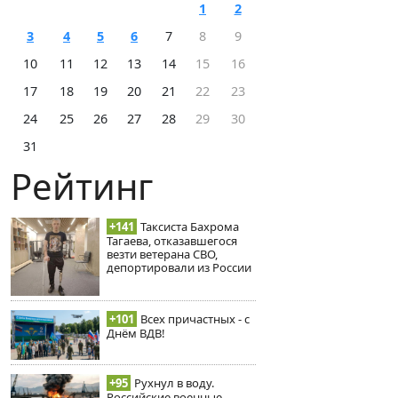
1
2
3
4
5
6
7
8
9
10
11
12
13
14
15
16
17
18
19
20
21
22
23
24
25
26
27
28
29
30
31
Рейтинг
+141
Таксиста Бахрома
Тагаева, отказавшегося
везти ветерана СВО,
депортировали из России
+101
Всех причастных - с
Днём ВДВ!
+95
Рухнул в воду.
Российские военные