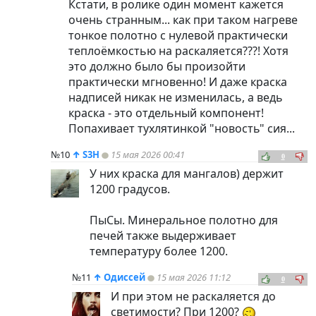
Кстати, в ролике один момент кажется
очень странным... как при таком нагреве
тонкое полотно с нулевой практически
теплоёмкостью на раскаляется???! Хотя
это должно было бы произойти
практически мгновенно! И даже краска
надписей никак не изменилась, а ведь
краска - это отдельный компонент!
Попахивает тухлятинкой "новость" сия...
№10
↑
S3H
15 мая 2026 00:41
0
У них краска для мангалов) держит
1200 градусов.
ПыСы. Минеральное полотно для
печей также выдерживает
температуру более 1200.
№11
↑
Одиссей
15 мая 2026 11:12
0
И при этом не раскаляется до
светимости? При 1200?